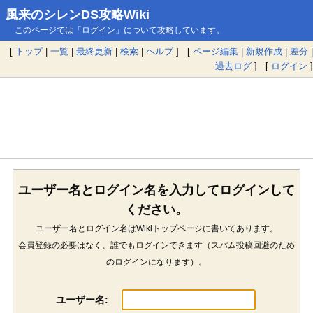
風来のシレンDS攻略Wiki
このページでは「ログイン」について攻略しています。
[
トップ
|
一覧
|
最終更新
|
検索
|
ヘルプ
] [
ページ編集
|
新規作成
|
差分
|
過去ログ
] [
ログイン
]
ユーザー名とログイン名を入力してログインして
ください。
ユーザー名とログイン名はWikiトップページに書いてあります。
会員登録の必要はなく、誰でもログインできます（スパム投稿回避のため
のログインになります）。
ユーザー名: