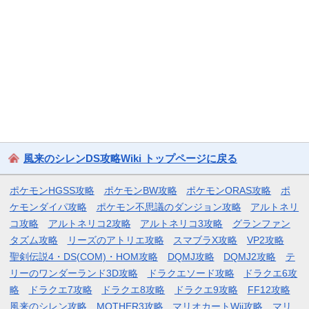
風来のシレンDS攻略Wiki トップページに戻る
ポケモンHGSS攻略
ポケモンBW攻略
ポケモンORAS攻略
ポ
ケモンダイパ攻略
ポケモン不思議のダンジョン攻略
アルトネリ
コ攻略
アルトネリコ2攻略
アルトネリコ3攻略
グランファン
タズム攻略
リーズのアトリエ攻略
スマブラX攻略
VP2攻略
聖剣伝説4・DS(COM)・HOM攻略
DQMJ攻略
DQMJ2攻略
テ
リーのワンダーランド3D攻略
ドラクエソード攻略
ドラクエ6攻
略
ドラクエ7攻略
ドラクエ8攻略
ドラクエ9攻略
FF12攻略
風来のシレン攻略
MOTHER3攻略
マリオカートWii攻略
マリ