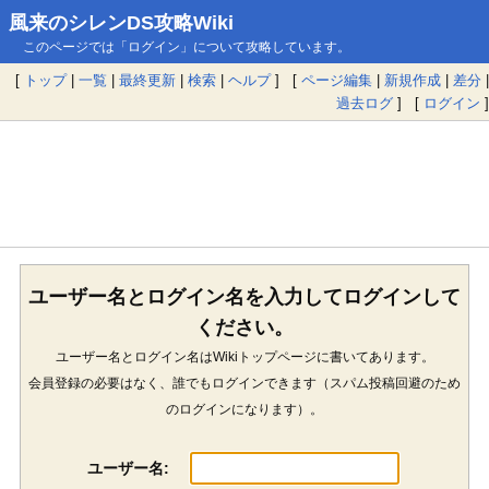
風来のシレンDS攻略Wiki
このページでは「ログイン」について攻略しています。
[
トップ
|
一覧
|
最終更新
|
検索
|
ヘルプ
] [
ページ編集
|
新規作成
|
差分
|
過去ログ
] [
ログイン
]
ユーザー名とログイン名を入力してログインして
ください。
ユーザー名とログイン名はWikiトップページに書いてあります。
会員登録の必要はなく、誰でもログインできます（スパム投稿回避のため
のログインになります）。
ユーザー名: