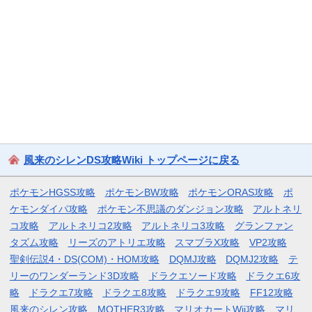
風来のシレンDS攻略Wiki トップページに戻る
ポケモンHGSS攻略
ポケモンBW攻略
ポケモンORAS攻略
ポ
ケモンダイパ攻略
ポケモン不思議のダンジョン攻略
アルトネリ
コ攻略
アルトネリコ2攻略
アルトネリコ3攻略
グランファン
タズム攻略
リーズのアトリエ攻略
スマブラX攻略
VP2攻略
聖剣伝説4・DS(COM)・HOM攻略
DQMJ攻略
DQMJ2攻略
テ
リーのワンダーランド3D攻略
ドラクエソード攻略
ドラクエ6攻
略
ドラクエ7攻略
ドラクエ8攻略
ドラクエ9攻略
FF12攻略
風来のシレン攻略
MOTHER3攻略
マリオカートWii攻略
マリ