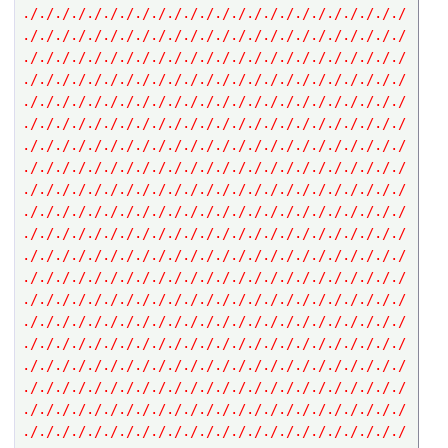
././././././././././././././././././././././././
././././././././././././././././././././././././
././././././././././././././././././././././././
././././././././././././././././././././././././
././././././././././././././././././././././././
././././././././././././././././././././././././
././././././././././././././././././././././././
././././././././././././././././././././././././
././././././././././././././././././././././././
././././././././././././././././././././././././
././././././././././././././././././././././././
././././././././././././././././././././././././
././././././././././././././././././././././././
././././././././././././././././././././././././
././././././././././././././././././././././././
././././././././././././././././././././././././
././././././././././././././././././././././././
././././././././././././././././././././././././
././././././././././././././././././././././././
././././././././././././././././././././././././