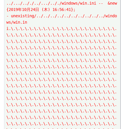
../.../.././../.../.././windows/win.ini --  &new
{2019年10月24日 (木) 16:56:41};
- unexisting/../../../../../../../../../../windo
ws/win.in
i.\.\.\.\.\.\.\.\.\.\.\.\.\.\.\.\.\.\.\.\.\.\.\.
\.\.\.\.\.\.\.\.\.\.\.\.\.\.\.\.\.\.\.\.\.\.\.\.
\.\.\.\.\.\.\.\.\.\.\.\.\.\.\.\.\.\.\.\.\.\.\.\.
\.\.\.\.\.\.\.\.\.\.\.\.\.\.\.\.\.\.\.\.\.\.\.\.
\.\.\.\.\.\.\.\.\.\.\.\.\.\.\.\.\.\.\.\.\.\.\.\.
\.\.\.\.\.\.\.\.\.\.\.\.\.\.\.\.\.\.\.\.\.\.\.\.
\.\.\.\.\.\.\.\.\.\.\.\.\.\.\.\.\.\.\.\.\.\.\.\.
\.\.\.\.\.\.\.\.\.\.\.\.\.\.\.\.\.\.\.\.\.\.\.\.
\.\.\.\.\.\.\.\.\.\.\.\.\.\.\.\.\.\.\.\.\.\.\.\.
\.\.\.\.\.\.\.\.\.\.\.\.\.\.\.\.\.\.\.\.\.\.\.\.
\.\.\.\.\.\.\.\.\.\.\.\.\.\.\.\.\.\.\.\.\.\.\.\.
\.\.\.\.\.\.\.\.\.\.\.\.\.\.\.\.\.\.\.\.\.\.\.\.
\.\.\.\.\.\.\.\.\.\.\.\.\.\.\.\.\.\.\.\.\.\.\.\.
\.\.\.\.\.\.\.\.\.\.\.\.\.\.\.\.\.\.\.\.\.\.\.\.
\.\.\.\.\.\.\.\.\.\.\.\.\.\.\.\.\.\.\.\.\.\.\.\.
\.\.\.\.\.\.\.\.\.\.\.\.\.\.\.\.\.\.\.\.\.\.\.\.