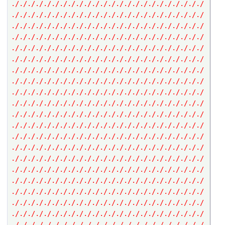
././././././././././././././././././././././././
././././././././././././././././././././././././
././././././././././././././././././././././././
././././././././././././././././././././././././
././././././././././././././././././././././././
././././././././././././././././././././././././
././././././././././././././././././././././././
././././././././././././././././././././././././
././././././././././././././././././././././././
././././././././././././././././././././././././
././././././././././././././././././././././././
././././././././././././././././././././././././
././././././././././././././././././././././././
././././././././././././././././././././././././
././././././././././././././././././././././././
././././././././././././././././././././././././
././././././././././././././././././././././././
././././././././././././././././././././././././
././././././././././././././././././././././././
././././././././././././././././././././././././
././././././././././././././././././././././././