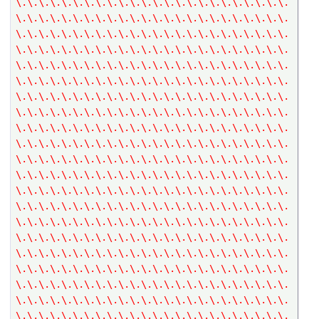
\.\.\.\.\.\.\.\.\.\.\.\.\.\.\.\.\.\.\.\.\.\.\.\.
\.\.\.\.\.\.\.\.\.\.\.\.\.\.\.\.\.\.\.\.\.\.\.\.
\.\.\.\.\.\.\.\.\.\.\.\.\.\.\.\.\.\.\.\.\.\.\.\.
\.\.\.\.\.\.\.\.\.\.\.\.\.\.\.\.\.\.\.\.\.\.\.\.
\.\.\.\.\.\.\.\.\.\.\.\.\.\.\.\.\.\.\.\.\.\.\.\.
\.\.\.\.\.\.\.\.\.\.\.\.\.\.\.\.\.\.\.\.\.\.\.\.
\.\.\.\.\.\.\.\.\.\.\.\.\.\.\.\.\.\.\.\.\.\.\.\.
\.\.\.\.\.\.\.\.\.\.\.\.\.\.\.\.\.\.\.\.\.\.\.\.
\.\.\.\.\.\.\.\.\.\.\.\.\.\.\.\.\.\.\.\.\.\.\.\.
\.\.\.\.\.\.\.\.\.\.\.\.\.\.\.\.\.\.\.\.\.\.\.\.
\.\.\.\.\.\.\.\.\.\.\.\.\.\.\.\.\.\.\.\.\.\.\.\.
\.\.\.\.\.\.\.\.\.\.\.\.\.\.\.\.\.\.\.\.\.\.\.\.
\.\.\.\.\.\.\.\.\.\.\.\.\.\.\.\.\.\.\.\.\.\.\.\.
\.\.\.\.\.\.\.\.\.\.\.\.\.\.\.\.\.\.\.\.\.\.\.\.
\.\.\.\.\.\.\.\.\.\.\.\.\.\.\.\.\.\.\.\.\.\.\.\.
\.\.\.\.\.\.\.\.\.\.\.\.\.\.\.\.\.\.\.\.\.\.\.\.
\.\.\.\.\.\.\.\.\.\.\.\.\.\.\.\.\.\.\.\.\.\.\.\.
\.\.\.\.\.\.\.\.\.\.\.\.\.\.\.\.\.\.\.\.\.\.\.\.
\.\.\.\.\.\.\.\.\.\.\.\.\.\.\.\.\.\.\.\.\.\.\.\.
\.\.\.\.\.\.\.\.\.\.\.\.\.\.\.\.\.\.\.\.\.\.\.\.
\.\.\.\.\.\.\.\.\.\.\.\.\.\.\.\.\.\.\.\.\.\.\.\.