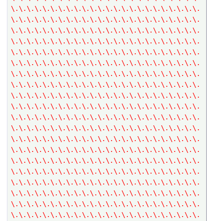
\.\.\.\.\.\.\.\.\.\.\.\.\.\.\.\.\.\.\.\.\.\.\.\.
\.\.\.\.\.\.\.\.\.\.\.\.\.\.\.\.\.\.\.\.\.\.\.\.
\.\.\.\.\.\.\.\.\.\.\.\.\.\.\.\.\.\.\.\.\.\.\.\.
\.\.\.\.\.\.\.\.\.\.\.\.\.\.\.\.\.\.\.\.\.\.\.\.
\.\.\.\.\.\.\.\.\.\.\.\.\.\.\.\.\.\.\.\.\.\.\.\.
\.\.\.\.\.\.\.\.\.\.\.\.\.\.\.\.\.\.\.\.\.\.\.\.
\.\.\.\.\.\.\.\.\.\.\.\.\.\.\.\.\.\.\.\.\.\.\.\.
\.\.\.\.\.\.\.\.\.\.\.\.\.\.\.\.\.\.\.\.\.\.\.\.
\.\.\.\.\.\.\.\.\.\.\.\.\.\.\.\.\.\.\.\.\.\.\.\.
\.\.\.\.\.\.\.\.\.\.\.\.\.\.\.\.\.\.\.\.\.\.\.\.
\.\.\.\.\.\.\.\.\.\.\.\.\.\.\.\.\.\.\.\.\.\.\.\.
\.\.\.\.\.\.\.\.\.\.\.\.\.\.\.\.\.\.\.\.\.\.\.\.
\.\.\.\.\.\.\.\.\.\.\.\.\.\.\.\.\.\.\.\.\.\.\.\.
\.\.\.\.\.\.\.\.\.\.\.\.\.\.\.\.\.\.\.\.\.\.\.\.
\.\.\.\.\.\.\.\.\.\.\.\.\.\.\.\.\.\.\.\.\.\.\.\.
\.\.\.\.\.\.\.\.\.\.\.\.\.\.\.\.\.\.\.\.\.\.\.\.
\.\.\.\.\.\.\.\.\.\.\.\.\.\.\.\.\.\.\.\.\.\.\.\.
\.\.\.\.\.\.\.\.\.\.\.\.\.\.\.\.\.\.\.\.\.\.\.\.
\.\.\.\.\.\.\.\.\.\.\.\.\.\.\.\.\.\.\.\.\.\.\.\.
\.\.\.\.\.\.\.\.\.\.\.\.\.\.\.\.\.\.\.\.\.\.\.\.