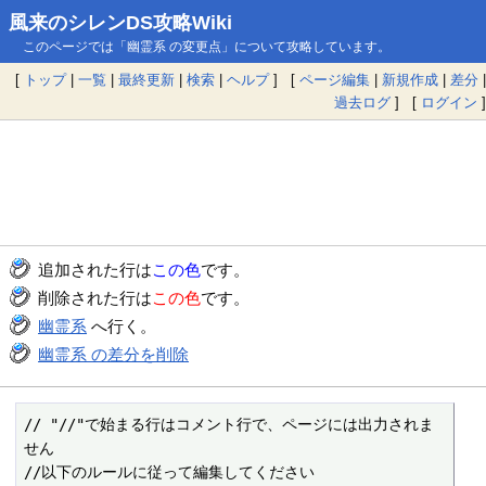
風来のシレンDS攻略Wiki
このページでは「幽霊系 の変更点」について攻略しています。
[
トップ
|
一覧
|
最終更新
|
検索
|
ヘルプ
] [
ページ編集
|
新規作成
|
差分
|
過去ログ
] [
ログイン
]
追加された行は
この色
です。
削除された行は
この色
です。
幽霊系
へ行く。
幽霊系 の差分を削除
// "//"で始まる行はコメント行で、ページには出力されま
せん

//以下のルールに従って編集してください
