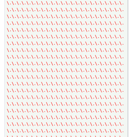
\.\.\.\.\.\.\.\.\.\.\.\.\.\.\.\.\.\.\.\.\.\.\.\.
\.\.\.\.\.\.\.\.\.\.\.\.\.\.\.\.\.\.\.\.\.\.\.\.
\.\.\.\.\.\.\.\.\.\.\.\.\.\.\.\.\.\.\.\.\.\.\.\.
\.\.\.\.\.\.\.\.\.\.\.\.\.\.\.\.\.\.\.\.\.\.\.\.
\.\.\.\.\.\.\.\.\.\.\.\.\.\.\.\.\.\.\.\.\.\.\.\.
\.\.\.\.\.\.\.\.\.\.\.\.\.\.\.\.\.\.\.\.\.\.\.\.
\.\.\.\.\.\.\.\.\.\.\.\.\.\.\.\.\.\.\.\.\.\.\.\.
\.\.\.\.\.\.\.\.\.\.\.\.\.\.\.\.\.\.\.\.\.\.\.\.
\.\.\.\.\.\.\.\.\.\.\.\.\.\.\.\.\.\.\.\.\.\.\.\.
\.\.\.\.\.\.\.\.\.\.\.\.\.\.\.\.\.\.\.\.\.\.\.\.
\.\.\.\.\.\.\.\.\.\.\.\.\.\.\.\.\.\.\.\.\.\.\.\.
\.\.\.\.\.\.\.\.\.\.\.\.\.\.\.\.\.\.\.\.\.\.\.\.
\.\.\.\.\.\.\.\.\.\.\.\.\.\.\.\.\.\.\.\.\.\.\.\.
\.\.\.\.\.\.\.\.\.\.\.\.\.\.\.\.\.\.\.\.\.\.\.\.
\.\.\.\.\.\.\.\.\.\.\.\.\.\.\.\.\.\.\.\.\.\.\.\.
\.\.\.\.\.\.\.\.\.\.\.\.\.\.\.\.\.\.\.\.\.\.\.\.
\.\.\.\.\.\.\.\.\.\.\.\.\.\.\.\.\.\.\.\.\.\.\.\.
\.\.\.\.\.\.\.\.\.\.\.\.\.\.\.\.\.\.\.\.\.\.\.\.
\.\.\.\.\.\.\.\.\.\.\.\.\.\.\.\.\.\.\.\.\.\.\.\.
\.\.\.\.\.\.\.\.\.\.\.\.\.\.\.\.\.\.\.\.\.\.\.\.