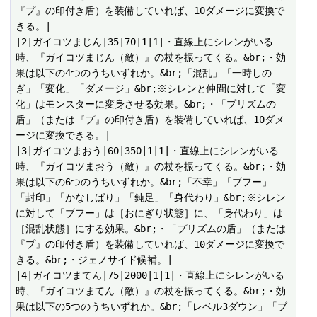
『プ』の印付き盾）を装備していれば、10ダメージに変換で
きる。|

|2|ガイコツまじん|35|70|1|1|・直線上にシレンがいる
時、『ガイコツまじん（敵）』の杖を振ってくる。&br;・効
果は以下の4つのうちいずれか。&br;「混乱」「一時しの
ぎ」「変化」「ダメージ」&br;※シレンと仲間に対して「変
化」はモンスターに変身させる効果。&br;・「プリズムの
盾」（または『プ』の印付き盾）を装備していれば、10ダメ
ージに変換できる。|

|3|ガイコツまおう|60|350|1|1|・直線上にシレンがいる
時、『ガイコツまおう（敵）』の杖を振ってくる。&br;・効
果は以下の6つのうちいずれか。&br;「不幸」「ブフー」
「封印」「かなしばり」「鈍足」「身代わり」&br;※シレン
に対して「ブフー」は［おにぎり状態］に、「身代わり」は
［混乱状態］にする効果。&br;・「プリズムの盾」（または
『プ』の印付き盾）を装備していれば、10ダメージに変換で
きる。&br;・ジェノサイド候補。|

|4|ガイコツまてん|75|2000|1|1|・直線上にシレンがいる
時、『ガイコツまてん（敵）』の杖を振ってくる。&br;・効
果は以下の5つのうちいずれか。&br;「レベル3ダウン」「ブ