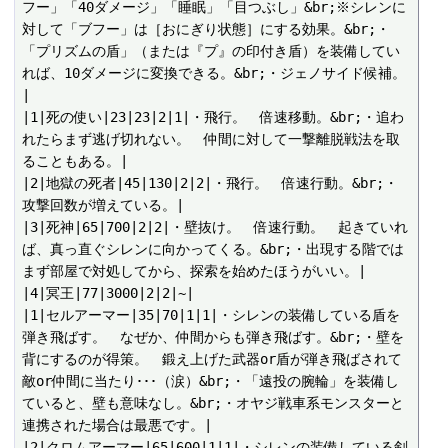
フー」「40ダメージ」「睡眠」「目つぶし」&br;※シレンに
対して「ブフー」は［おにぎり状態］にする効果。&br;・
「プリズムの盾」（または『プ』の印付き盾）を装備してい
れば、10ダメージに変換できる。&br;・ジェノサイド候補。
|

|1|死の使い|23|23|2|1|・飛行。　倍速移動。&br;・追わ
れたらまず逃げ切れない。　仲間に対して一撃離脱戦法を取
ることもある。|

|2|地獄の死者|45|130|2|2|・飛行。　倍速行動。&br;・
攻撃回数が増えている。|

|3|死神|65|700|2|2|・壁抜け。　倍速行動。　起きていれ
ば、真っ直ぐシレンに向かってくる。&br;・出現する階では
まず部屋で対処してから、探索を始めたほうがいい。|

|4|冥王|77|3000|2|2|~|

|1|セルアーマー|35|70|1|1|・シレンの装備している盾を
弾き飛ばす。　なぜか、仲間からも弾き飛ばす。&br;・壁を
背にするのが得策。　鍛え上げた武器or盾が弾き飛ばされて
敵or仲間に当たり･･･（涙）&br;・「遠投の腕輪」を装備し
ていると、壁も意味なし。&br;・オヤジ戦車系モンスターと
連携された場合は最悪です。|

|2|クロムアーマー|65|600|1|1|・シレンの装備している剣