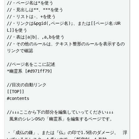
//・ページ名は*を使う

//・見出しは**、***を使う

//・リストは-、+を使う

//・リンクは&pgid(,ページ名);、または[[ページ名:UR
L]]を使う

//・表は|a|b|、,a,bを使う

//・その他のルールは、テキスト整形のルールを表示するの
リンクで確認

//ページ名をここに記述

*幽霊系 [#d971ff79]

//目次の自動リンク

[[TOP]]

#contents

//↓↓↓ここから下の部分を編集していってください↓↓↓

 風来のシレンDSの「幽霊系」を編集するページです。

・「成仏の鎌」、または『仏』の印で1.5倍のダメージ。　浮