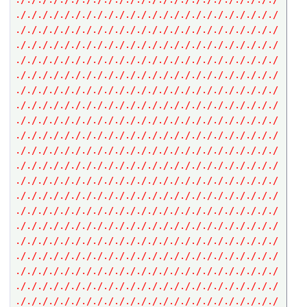
././././././././././././././././././././././././
././././././././././././././././././././././././
././././././././././././././././././././././././
././././././././././././././././././././././././
././././././././././././././././././././././././
././././././././././././././././././././././././
././././././././././././././././././././././././
././././././././././././././././././././././././
././././././././././././././././././././././././
././././././././././././././././././././././././
././././././././././././././././././././././././
././././././././././././././././././././././././
././././././././././././././././././././././././
././././././././././././././././././././././././
././././././././././././././././././././././././
././././././././././././././././././././././././
././././././././././././././././././././././././
././././././././././././././././././././././././
././././././././././././././././././././././././
././././././././././././././././././././././././