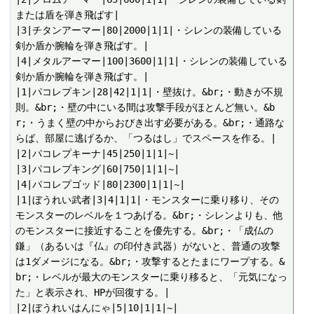
または盾を弾き飛ばす|

|3|チタンアーマー|80|2000|1|1|・シレンの装備している
剣か盾か腕輪を弾き飛ばす。|

|4|メタルアーマー|100|3600|1|1|・シレンの装備している
剣か盾か腕輪を弾き飛ばす。|

|1|パコレプキン|28|42|1|1|・壁抜け。&br;・動きが不規
則。&br;・壁の中にいる間は攻撃手段がほとんど無い。&b
r;・うまく壁の中からおびき出す必要がある。&br;・通路な
らば、部屋に逃げるか、「つるはし」でスペースを作る。|

|2|パコレプキーナ|45|250|1|1|~|

|3|パコレプキング|60|750|1|1|~|

|4|パコレプゴッド|80|2300|1|1|~|

|1|ぼうれい武者|3|4|1|1|・モンスターに乗り移り、その
モンスターのレベルを１つあげる。&br;・シレンよりも、他
のモンスターに接近することを優先する。&br;・「成仏の
鎌」（あるいは『仏』の印付き武器）がないと、普通の攻撃
は1ダメージになる。&br;・攻撃するとたまにワープする。&
br;・レベルが最大のモンスターに乗り移ると、「元気になっ
た」と表示され、HPが回復する。|

|2|ぼうれいはんにゃ|5|10|1|1|~|
