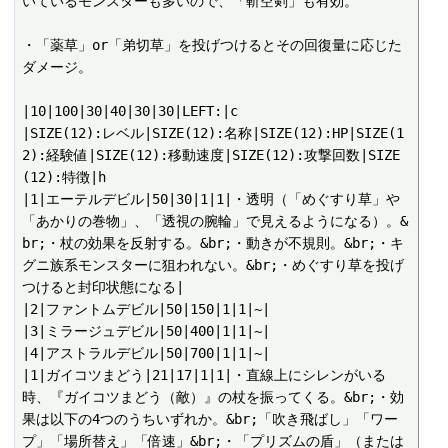
いているモンスターも多いので、「斬空剣」も有効。

・「薬草」or「弟切草」を投げつけるとその回復量に応じた
ダメージ。

|10|100|30|40|30|30|LEFT:|c

|SIZE(12):レベル|SIZE(12):名称|SIZE(12):HP|SIZE(1
2):経験値|SIZE(12):移動速度|SIZE(12):攻撃回数|SIZE
(12):特徴|h

|1|エーテルデビル|50|30|1|1|・透明（「めぐすり草」や
「あかりの巻物」、「透視の腕輪」で見えるようになる）。&
br;・杖の効果を反射する。&br;・動きが不規則。&br;・キ
グニ族系モンスターに狙われない。&br;・めぐすり草を投げ
つけると封印状態になる|

|2|ファントムデビル|50|150|1|1|~|

|3|ミラージュデビル|50|400|1|1|~|

|4|アストラルデビル|50|700|1|1|~|

|1|ガイコツまどう|21|17|1|1|・直線上にシレンがいる
時、『ガイコツまどう（敵）』の杖を振ってくる。&br;・効
果は以下の4つのうちいずれか。&br;「吹き飛ばし」「ワー
プ」「場所替え」「倍速」&br;・「プリズムの盾」（または