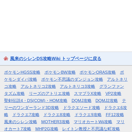
風来のシレンDS攻略Wiki トップページに戻る
ポケモンHGSS攻略
ポケモンBW攻略
ポケモンORAS攻略
ポ
ケモンダイパ攻略
ポケモン不思議のダンジョン攻略
アルトネリ
コ攻略
アルトネリコ2攻略
アルトネリコ3攻略
グランファン
タズム攻略
リーズのアトリエ攻略
スマブラX攻略
VP2攻略
聖剣伝説4・DS(COM)・HOM攻略
DQMJ攻略
DQMJ2攻略
テ
リーのワンダーランド3D攻略
ドラクエソード攻略
ドラクエ6攻
略
ドラクエ7攻略
ドラクエ8攻略
ドラクエ9攻略
FF12攻略
風来のシレン攻略
MOTHER3攻略
マリオカートWii攻略
マリ
オカート7攻略
MHP2G攻略
レイトン教授と不思議な町攻略