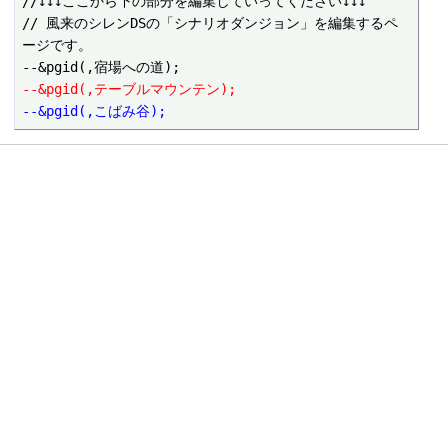
//↓↓↓ここから下の部分を編集していってください↓↓↓

// 風来のシレンDSの「シナリオダンジョン」を編集するペ
ージです。

--&pgid(,テーブルマウンテン);
--&pgid(,こばみ谷);