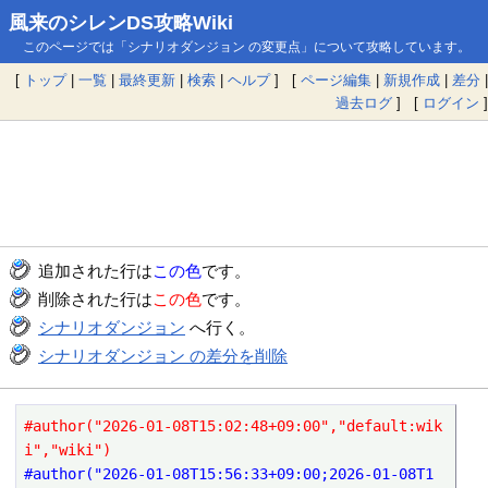
風来のシレンDS攻略Wiki
このページでは「シナリオダンジョン の変更点」について攻略しています。
[
トップ
|
一覧
|
最終更新
|
検索
|
ヘルプ
] [
ページ編集
|
新規作成
|
差分
|
過去ログ
] [
ログイン
]
追加された行は
この色
です。
削除された行は
この色
です。
シナリオダンジョン
へ行く。
シナリオダンジョン の差分を削除
#author("2026-01-08T15:02:48+09:00","default:wik
i","wiki")
#author("2026-01-08T15:56:33+09:00;2026-01-08T1