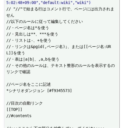
5:02:48+09:00","default:wiki","wiki")
// "//"で始まる行はコメント行で、ページには出力されま
せん

//以下のルールに従って編集してください

//・ページ名は*を使う

//・見出しは**、***を使う

//・リストは-、+を使う

//・リンクは&pgid(,ページ名);、または[[ページ名:UR
L]]を使う

//・表は|a|b|、,a,bを使う

//・その他のルールは、テキスト整形のルールを表示するの
リンクで確認

//ページ名をここに記述

*シナリオダンジョン [#f9345573]

//目次の自動リンク

[[TOP]]

//#contents
