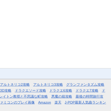
アルトネリコ2攻略
アルトネリコ3攻略
グランファンタズム攻略
3D攻略
ドラクエソード攻略
ドラクエ6攻略
ドラクエ7攻略
ド
レイトン教授と不思議な町攻略
悪魔の箱攻略
最後の時間旅行攻
ファミコンのプレイ画像
Amazon
楽天
J-POP最新人気曲ランキン