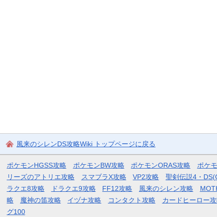
風来のシレンDS攻略Wiki トップページに戻る
ポケモンHGSS攻略
ポケモンBW攻略
ポケモンORAS攻略
ポケ
リーズのアトリエ攻略
スマブラX攻略
VP2攻略
聖剣伝説4・DS(
ラクエ8攻略
ドラクエ9攻略
FF12攻略
風来のシレン攻略
MOT
略
魔神の笛攻略
イヅナ攻略
コンタクト攻略
カードヒーロー攻
グ100