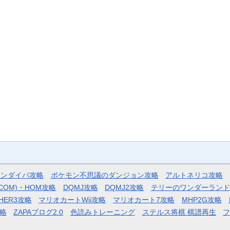
モンダイパ攻略
ポケモン不思議のダンジョン攻略
アルトネリコ攻略
COM)・HOM攻略
DQMJ攻略
DQMJ2攻略
テリーのワンダーランド
HER3攻略
マリオカートWii攻略
マリオカート7攻略
MHP2G攻略
略
ZAPAブログ2.0
色読みトレーニング
ステルス将棋 棋譜再生