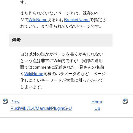
す。
まだ作られていないページとは、既存のペー
ジで
WikiName
あるいは
BracketName
で指定さ
れていて、まだ作られていないページです。
備考
自分以外の誰かがページを書くかもしれない
という点は非常にWiki的ですが、実際の運用
面ではcommentに記述された一見さんの名前
や
WikiName
同様のパラメータ名など、ページ
化しにくいキーワードが大量に引っかかって
しまいます。
Prev
Home
PukiWiki/1.4/Manual/Plugin/S-U
Up