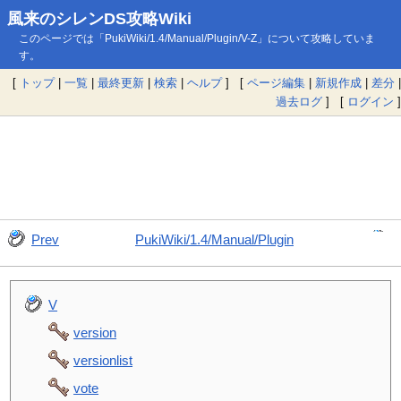
風来のシレンDS攻略Wiki
このページでは「PukiWiki/1.4/Manual/Plugin/V-Z」について攻略していま
す。
[
トップ
|
一覧
|
最終更新
|
検索
|
ヘルプ
] [
ページ編集
|
新規作成
|
差分
|
過去ログ
] [
ログイン
]
Prev
PukiWiki/1.4/Manual/Plugin
V
version
versionlist
vote