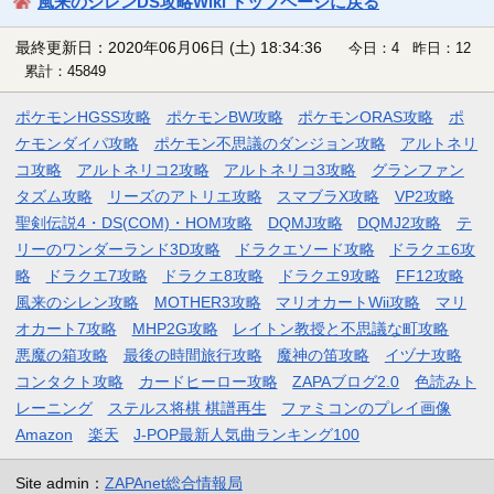
風来のシレンDS攻略Wiki トップページに戻る
最終更新日：2020年06月06日 (土) 18:34:36
今日：4 昨日：12
累計：45849
ポケモンHGSS攻略
ポケモンBW攻略
ポケモンORAS攻略
ポ
ケモンダイパ攻略
ポケモン不思議のダンジョン攻略
アルトネリ
コ攻略
アルトネリコ2攻略
アルトネリコ3攻略
グランファン
タズム攻略
リーズのアトリエ攻略
スマブラX攻略
VP2攻略
聖剣伝説4・DS(COM)・HOM攻略
DQMJ攻略
DQMJ2攻略
テ
リーのワンダーランド3D攻略
ドラクエソード攻略
ドラクエ6攻
略
ドラクエ7攻略
ドラクエ8攻略
ドラクエ9攻略
FF12攻略
風来のシレン攻略
MOTHER3攻略
マリオカートWii攻略
マリ
オカート7攻略
MHP2G攻略
レイトン教授と不思議な町攻略
悪魔の箱攻略
最後の時間旅行攻略
魔神の笛攻略
イヅナ攻略
コンタクト攻略
カードヒーロー攻略
ZAPAブログ2.0
色読みト
レーニング
ステルス将棋 棋譜再生
ファミコンのプレイ画像
Amazon
楽天
J-POP最新人気曲ランキング100
Site admin：
ZAPAnet総合情報局