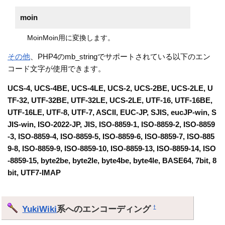
moin
MoinMoin用に変換します。
その他
、PHP4のmb_stringでサポートされている以下のエン
コード文字が使用できます。
UCS-4, UCS-4BE, UCS-4LE, UCS-2, UCS-2BE, UCS-2LE, U
TF-32, UTF-32BE, UTF-32LE, UCS-2LE, UTF-16, UTF-16BE,
UTF-16LE, UTF-8, UTF-7, ASCII, EUC-JP, SJIS, eucJP-win, S
JIS-win, ISO-2022-JP, JIS, ISO-8859-1, ISO-8859-2, ISO-8859
-3, ISO-8859-4, ISO-8859-5, ISO-8859-6, ISO-8859-7, ISO-885
9-8, ISO-8859-9, ISO-8859-10, ISO-8859-13, ISO-8859-14, ISO
-8859-15, byte2be, byte2le, byte4be, byte4le, BASE64, 7bit, 8
bit, UTF7-IMAP
YukiWiki
系へのエンコーディング
†