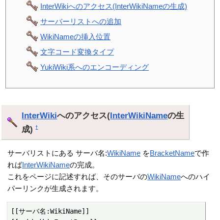
InterWikiへのアクセス(InterWikiNameの生成)
サーバーリストへの追加
WikiNameの挿入位置
文字コード変換タイプ
YukiWiki系へのエンコーディング
InterWiki
へのアクセス(
InterWikiName
の生
成)
†
サーバリストにある サーバ名:
WikiName
を
BracketName
で作
れば
InterWikiName
の完成。
これをページに記述すれば、そのサーバの
WikiName
へのハイ
パーリンクが生成されます。
[[サーバ名:WikiName]]
