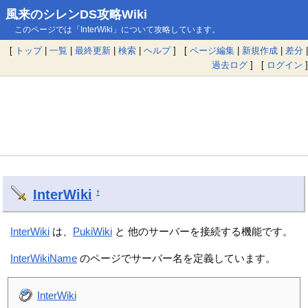
風来のシレンDS攻略Wiki
このページでは「InterWiki」について攻略しています。
[
トップ
|
一覧
|
最終更新
|
検索
|
ヘルプ
] [
ページ編集
|
新規作成
|
差分
|
過去ログ
] [
ログイン
]
InterWiki
†
InterWiki
は、
PukiWiki
と 他のサーバーを接続する機能です。
InterWikiName
のページでサーバー名を定義しています。
InterWiki