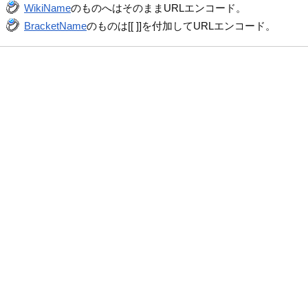
WikiName
のものへはそのままURLエンコード。
BracketName
のものは[[ ]]を付加してURLエンコード。