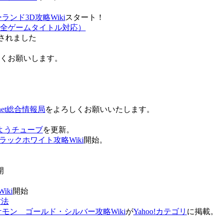
ンド3D攻略Wiki
スタート！
全ゲームタイトル対応）
されました
ろしくお願いします。
net総合情報局
をよろしくお願いいたします。
 おはようチューブ
を更新。
ラックホワイト攻略Wiki
開始。
。
開
ki
開始
方法
ケモン ゴールド・シルバー攻略Wiki
が
Yahoo!カテゴリ
に掲載。