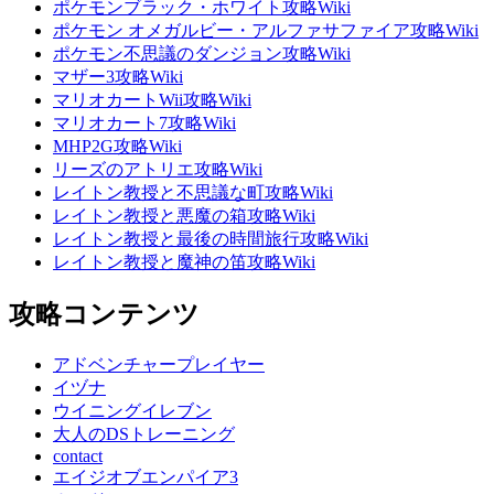
ポケモンブラック・ホワイト攻略Wiki
ポケモン オメガルビー・アルファサファイア攻略Wiki
ポケモン不思議のダンジョン攻略Wiki
マザー3攻略Wiki
マリオカートWii攻略Wiki
マリオカート7攻略Wiki
MHP2G攻略Wiki
リーズのアトリエ攻略Wiki
レイトン教授と不思議な町攻略Wiki
レイトン教授と悪魔の箱攻略Wiki
レイトン教授と最後の時間旅行攻略Wiki
レイトン教授と魔神の笛攻略Wiki
攻略コンテンツ
アドベンチャープレイヤー
イヅナ
ウイニングイレブン
大人のDSトレーニング
contact
エイジオブエンパイア3