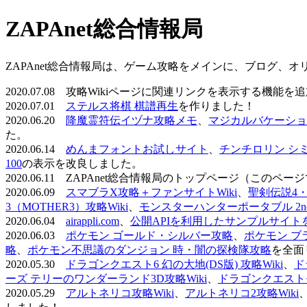
ZAPAnet総合情報局
ZAPAnet総合情報局は、ゲーム攻略をメインに、ブログ、
2020.07.08 攻略Wikiページに関連リンクを表示する機能
2020.07.01
ステルス将棋 棋譜再生
を作りました！
2020.06.20
降魔霊符伝イヅナ攻略メモ
、
マジカルバケーショ
た。
2020.06.14
めんまフォントお試しサイト
、
チンチロリン シ
100
の表示を改良しました。
2020.06.11 ZAPAnet総合情報局のトップページ（こ
2020.06.09
スマブラX攻略＋ファンサイトWiki
、
聖剣伝説4・D
3（MOTHER3）攻略Wiki
、
モンスターハンターポータブル 2nd 
2020.06.04
airappli.com
、
公開APIを利用したサンプルサイト
2020.06.03
ポケモン ゴールド・シルバー攻略
、
ポケモン ブ
略
、
ポケモン不思議のダンジョン 時・闇の探検隊攻略
を全面
2020.05.30
ドラゴンクエスト6 幻の大地(DS版) 攻略Wiki
、
ド
ーズ テリーのワンダーランド3D攻略Wiki
、
ドラゴンクエストモ
2020.05.29
アルトネリコ攻略Wiki
、
アルトネリコ2攻略Wiki