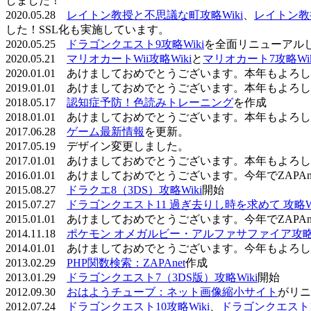
しました！
2020.05.28
レイトン教授と不思議な町攻略Wiki
、
レイトン教
した！SSL化も実施しています。
2020.05.25
ドラゴンクエスト9攻略Wiki
を全面リニューアル
2020.05.21
マリオカートWii攻略Wiki
と
マリオカート7攻略Wik
2020.01.01 あけましておめでとうございます。本年もよ
2019.01.01 あけましておめでとうございます。本年もよ
2018.05.17
認知症予防！色読みトレーニング
を作成
2018.01.01 あけましておめでとうございます。本年もよ
2017.06.28
ゲーム最新情報
を更新。
2017.05.19 デザイン変更しました。
2017.01.01 あけましておめでとうございます。本年もよ
2016.01.01 あけましておめでとうございます。今年でZAP
2015.08.27
ドラクエ8（3DS）攻略Wiki
開始
2015.07.27
ドラゴンクエスト11 過ぎ去りし時を求めて 攻略Wi
2015.01.01 あけましておめでとうございます。今年でZAP
2014.11.18
ポケモン オメガルビー・アルファサファイア攻略W
2014.01.01 あけましておめでとうございます。今年もよ
2013.02.29
PHP関数検索：ZAPAnet
作成
2013.01.29
ドラゴンクエスト7（3DS版）攻略Wiki
開始
2012.09.30
おはようチューブ：ネット画像縮小サイト
がリニ
2012.07.24
ドラゴンクエスト10攻略Wiki
、
ドラゴンクエスト11