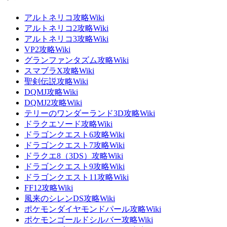
アルトネリコ攻略Wiki
アルトネリコ2攻略Wiki
アルトネリコ3攻略Wiki
VP2攻略Wiki
グランファンタズム攻略Wiki
スマブラX攻略Wiki
聖剣伝説攻略Wiki
DQMJ攻略Wiki
DQMJ2攻略Wiki
テリーのワンダーランド3D攻略Wiki
ドラクエソード攻略Wiki
ドラゴンクエスト6攻略Wiki
ドラゴンクエスト7攻略Wiki
ドラクエ8（3DS）攻略Wiki
ドラゴンクエスト9攻略Wiki
ドラゴンクエスト11攻略Wiki
FF12攻略Wiki
風来のシレンDS攻略Wiki
ポケモンダイヤモンドパール攻略Wiki
ポケモンゴールドシルバー攻略Wiki