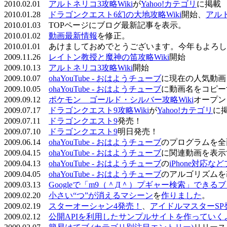
2010.02.01
アルトネリコ3攻略Wiki
が
Yahoo!カテゴリ
に掲載
2010.01.28
ドラゴンクエスト6幻の大地攻略Wiki
開始、
アル
2010.01.03 TOPページにブログ最新記事を表示。
2010.01.02
動画最新情報
を修正。
2010.01.01 あけましておめでとうございます。今年もよ
2009.11.26
レイトン教授と魔神の笛攻略Wiki
開始
2009.10.13
アルトネリコ3攻略Wiki
開始
2009.10.07
ohaYouTube - おはようチューブ
に現在の人気動画
2009.10.05
ohaYouTube - おはようチューブ
に動画名をコピー
2009.09.12
ポケモン ゴールド・シルバー攻略Wiki
オープン
2009.07.17
ドラゴンクエスト9攻略Wiki
が
Yahoo!カテゴリ
に
2009.07.11
ドラゴンクエスト9
発売！
2009.07.10
ドラゴンクエスト9
明日発売！
2009.06.14
ohaYouTube - おはようチューブ
のプログラムを全
2009.04.15
ohaYouTube - おはようチューブ
に関連動画を表示
2009.04.13
ohaYouTube - おはようチューブ
の
iPhone対応
2009.04.05
ohaYouTube - おはようチューブ
のアルゴリズムを
2009.03.13
Googleで「m9（＾Д＾）プギャー検索」できる
2009.02.20
小さい“つ”が消えるマシーン
を
作りました
。
2009.02.19
スターオーシャン4発売！
、
アイドルマスターSP
2009.02.12
公開APIを利用したサンプルサイトを作っていく