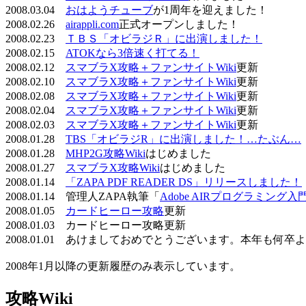
2008.03.04
おはようチューブ
が1周年を迎えました！
2008.02.26
airappli.com
正式オープンしました！
2008.02.23
ＴＢＳ「オビラジＲ」に出演しました！
2008.02.15
ATOKなら3倍速く打てる！
2008.02.12
スマブラX攻略＋ファンサイトWiki
更新
2008.02.10
スマブラX攻略＋ファンサイトWiki
更新
2008.02.08
スマブラX攻略＋ファンサイトWiki
更新
2008.02.04
スマブラX攻略＋ファンサイトWiki
更新
2008.02.03
スマブラX攻略＋ファンサイトWiki
更新
2008.01.28
TBS「オビラジR」に出演しました！…たぶん…
2008.01.28
MHP2G攻略Wiki
はじめました
2008.01.27
スマブラX攻略Wiki
はじめました
2008.01.14
「ZAPA PDF READER DS」リリースしました！
2008.01.14 管理人ZAPA執筆「
Adobe AIRプログラミング入
2008.01.05
カードヒーロー攻略
更新
2008.01.03 カードヒーロー攻略更新
2008.01.01 あけましておめでとうございます。本年も何
2008年1月以降の更新履歴のみ表示しています。
攻略Wiki