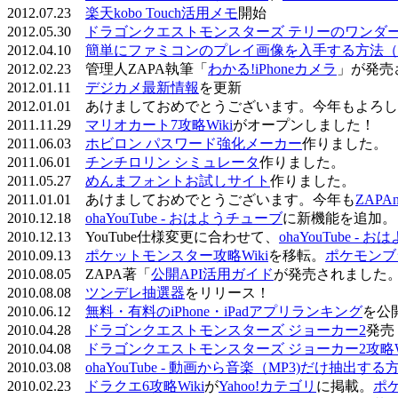
2012.07.23
楽天kobo Touch活用メモ
開始
2012.05.30
ドラゴンクエストモンスターズ テリーのワンダーラ
2012.04.10
簡単にファミコンのプレイ画像を入手する方法（
2012.02.23 管理人ZAPA執筆「
わかる!iPhoneカメラ
」が発売
2012.01.11
デジカメ最新情報
を更新
2012.01.01 あけましておめでとうございます。今年もよ
2011.11.29
マリオカート7攻略Wiki
がオープンしました！
2011.06.03
ホビロン パスワード強化メーカー
作りました。
2011.06.01
チンチロリン シミュレータ
作りました。
2011.05.27
めんまフォントお試しサイト
作りました。
2011.01.01 あけましておめでとうございます。今年も
ZAPA
2010.12.18
ohaYouTube - おはようチューブ
に新機能を追加。
2010.12.13 YouTube仕様変更に合わせて、
ohaYouTube -
2010.09.13
ポケットモンスター攻略Wiki
を移転。
ポケモンブ
2010.08.05 ZAPA著「
公開API活用ガイド
が発売されました
2010.08.08
ツンデレ抽選器
をリリース！
2010.06.12
無料・有料のiPhone・iPadアプリランキング
を公
2010.04.28
ドラゴンクエストモンスターズ ジョーカー2
発売
2010.04.08
ドラゴンクエストモンスターズ ジョーカー2攻略Wi
2010.03.08
ohaYouTube - 動画から音楽（MP3)だけ抽出する
2010.02.23
ドラクエ6攻略Wiki
が
Yahoo!カテゴリ
に掲載。
ポ