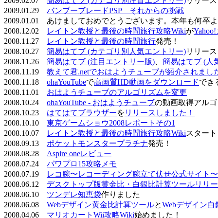
2009.02.07
簡易はてブ (カテゴリ別注目エントリー)
リリース
2009.01.29
バンブーブレードPSP それからの挑戦
2009.01.01 あけましておめでとうございます。本年も何
2008.12.02
レイトン教授と最後の時間旅行攻略Wiki
が
Yaho
2008.11.27
レイトン教授と最後の時間旅行
発売！
2008.10.27
簡易はてブ (カテゴリ別人気エントリー)
リリース
2008.11.26
簡易はてブ (注目エントリー版)
、
簡易はてブ (人
2008.11.19
教えて君.netでおはようチューブが紹介されまし
2008.11.18
ohaYouTube
で
高画質HD動画をダウンロード
でき
2008.11.01
おはようチューブのアルゴリズムを変更
2008.10.24
ohaYouTube - おはようチューブ
の動画取得アルゴ
2008.10.23
はてはてブラウザー
を
リリースしました！
2008.10.10
東京ゲームショウ2008レポートその1
2008.10.07
レイトン教授と最後の時間旅行攻略Wiki
スタート
2008.09.13
ポケットモンスタープラチナ
発売！
2008.08.28
Aspire oneレビュー
2008.07.24
パワプロ15攻略メモ
2008.07.19
レコ腕〜レコーディング腕立て伏せ公式サイト〜
2008.06.12
デスクトップ版黄金比・白銀比計算ツールリリー
2008.06.10
ツンデレ知恵袋
作りました
2008.06.08
Webデザイン黄金比計算ツール
と
Webデザイン
2008.04.06
マリオカートWii攻略Wiki
始めました！