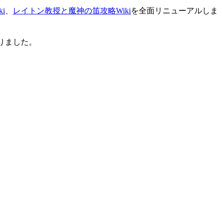
i
、
レイトン教授と魔神の笛攻略Wiki
を全面リニューアルしま
りました。