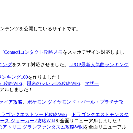
なコンテンツを公開しているサイトです。
、
[Contact]コンタクト攻略メモ
をスマホデザイン対応しまし
ニング
をスマホ対応させました。
J-POP最新人気曲ランキング
ランキング100
を作りました！
攻略Wiki
、
風来のシレンDS攻略Wiki
、
マザー
アルしました！
ァイア攻略
、
ポケモン ダイヤモンド・パール・プラチナ攻
ドラゴンクエストソード攻略Wiki
、
ドラゴンクエストモンスタ
ズ ジョーカー2攻略Wiki
を全面リニューアルしました！
のアトリエ グランファンタズム攻略Wiki
を全面リニューアル