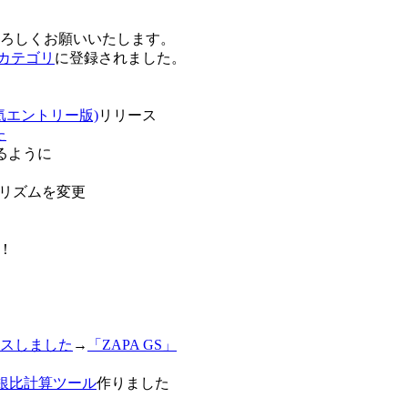
卒よろしくお願いいたします。
o!カテゴリ
に登録されました。
気エントリー版)
リリース
た
るように
リズムを変更
！
スしました
→
「ZAPA GS」
白銀比計算ツール
作りました