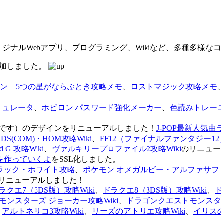
オリジナルWebアプリ、プログラミング、Wikiなど、多種多様
を追加しました。
ン 5つの星がならぶとき攻略メモ
、
ロストマジック攻略メモ
ミュレータ
、
ホビロン パスワード強化メーカー
、
色読みトレー
のページです）のデザインをリニューアルしました！
J-POP最新人気曲
S(COM)・HOM攻略Wiki
、
FF12（ファイナルファンタジー12）
G 攻略Wiki
、
ヴァルキリープロファイル2攻略Wiki
のリニュー
を作っていくよ
をSSL化しました。
ラック・ホワイト攻略
、
ポケモン オメガルビー・アルファサフ
リニューアルしました！
ラクエ7（3DS版）攻略Wiki
、
ドラクエ8（3DS版）攻略Wiki
、
ンスターズ ジョーカー攻略Wiki
、
ドラゴンクエストモンスター
、
アルトネリコ3攻略Wiki
、
リーズのアトリエ攻略Wiki
、
イリス