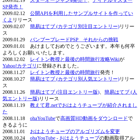
2009.02.19
スターオーシャン4発売！
、
アイドルマスター
SP発売！
2009.02.12
公開APIを利用したサンプルサイトを作ってい
くよ
リリース
2009.02.07
簡易はてブ (カテゴリ別注目エントリー)
リリー
ス
2009.01.29
バンブーブレードPSP それからの挑戦
2009.01.01 あけましておめでとうございます。本年も何卒
よろしくお願いいたします。
2008.12.02
レイトン教授と最後の時間旅行攻略Wiki
が
Yahoo!カテゴリ
に登録されました。
2008.11.27
レイトン教授と最後の時間旅行
発売！
2008.10.27
簡易はてブ (カテゴリ別人気エントリー)
リリー
ス
2008.11.26
簡易はてブ (注目エントリー版)
、
簡易はてブ (人
気エントリー版)
リリース
2008.11.19
教えて君.netでおはようチューブが紹介されまし
た
2008.11.18
ohaYouTube
で
高画質HD動画をダウンロード
で
きるように
2008.11.01
おはようチューブのアルゴリズムを変更
2008.10.24
ohaYouTube - おはようチューブ
の動画取得アル