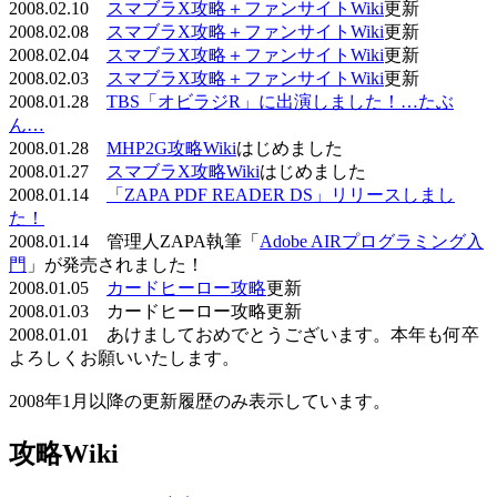
2008.02.10
スマブラX攻略＋ファンサイトWiki
更新
2008.02.08
スマブラX攻略＋ファンサイトWiki
更新
2008.02.04
スマブラX攻略＋ファンサイトWiki
更新
2008.02.03
スマブラX攻略＋ファンサイトWiki
更新
2008.01.28
TBS「オビラジR」に出演しました！…たぶ
ん…
2008.01.28
MHP2G攻略Wiki
はじめました
2008.01.27
スマブラX攻略Wiki
はじめました
2008.01.14
「ZAPA PDF READER DS」リリースしまし
た！
2008.01.14 管理人ZAPA執筆「
Adobe AIRプログラミング入
門
」が発売されました！
2008.01.05
カードヒーロー攻略
更新
2008.01.03 カードヒーロー攻略更新
2008.01.01 あけましておめでとうございます。本年も何卒
よろしくお願いいたします。
2008年1月以降の更新履歴のみ表示しています。
攻略Wiki