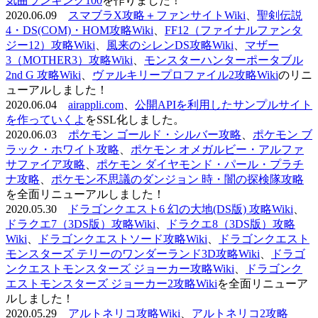
気曲ランキング100
を作りました！
2020.06.09
スマブラX攻略＋ファンサイトWiki
、
聖剣伝説
4・DS(COM)・HOM攻略Wiki
、
FF12（ファイナルファンタ
ジー12）攻略Wiki
、
風来のシレンDS攻略Wiki
、
マザー
3（MOTHER3）攻略Wiki
、
モンスターハンターポータブル
2nd G 攻略Wiki
、
ヴァルキリープロファイル2攻略Wiki
のリニ
ューアルしました！
2020.06.04
airappli.com
、
公開APIを利用したサンプルサイト
を作っていくよ
をSSL化しました。
2020.06.03
ポケモン ゴールド・シルバー攻略
、
ポケモン ブ
ラック・ホワイト攻略
、
ポケモン オメガルビー・アルファ
サファイア攻略
、
ポケモン ダイヤモンド・パール・プラチ
ナ攻略
、
ポケモン不思議のダンジョン 時・闇の探検隊攻略
を全面リニューアルしました！
2020.05.30
ドラゴンクエスト6 幻の大地(DS版) 攻略Wiki
、
ドラクエ7（3DS版）攻略Wiki
、
ドラクエ8（3DS版）攻略
Wiki
、
ドラゴンクエストソード攻略Wiki
、
ドラゴンクエスト
モンスターズ テリーのワンダーランド3D攻略Wiki
、
ドラゴ
ンクエストモンスターズ ジョーカー攻略Wiki
、
ドラゴンク
エストモンスターズ ジョーカー2攻略Wiki
を全面リニューア
ルしました！
2020.05.29
アルトネリコ攻略Wiki
、
アルトネリコ2攻略