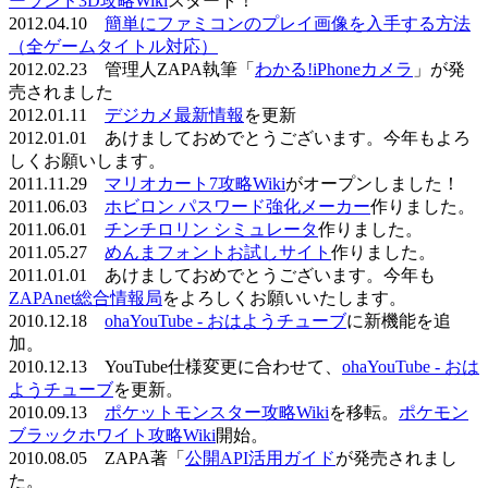
ーランド3D攻略Wiki
スタート！
2012.04.10
簡単にファミコンのプレイ画像を入手する方法
（全ゲームタイトル対応）
2012.02.23 管理人ZAPA執筆「
わかる!iPhoneカメラ
」が発
売されました
2012.01.11
デジカメ最新情報
を更新
2012.01.01 あけましておめでとうございます。今年もよろ
しくお願いします。
2011.11.29
マリオカート7攻略Wiki
がオープンしました！
2011.06.03
ホビロン パスワード強化メーカー
作りました。
2011.06.01
チンチロリン シミュレータ
作りました。
2011.05.27
めんまフォントお試しサイト
作りました。
2011.01.01 あけましておめでとうございます。今年も
ZAPAnet総合情報局
をよろしくお願いいたします。
2010.12.18
ohaYouTube - おはようチューブ
に新機能を追
加。
2010.12.13 YouTube仕様変更に合わせて、
ohaYouTube - おは
ようチューブ
を更新。
2010.09.13
ポケットモンスター攻略Wiki
を移転。
ポケモン
ブラックホワイト攻略Wiki
開始。
2010.08.05 ZAPA著「
公開API活用ガイド
が発売されまし
た。