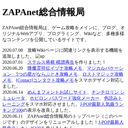
ZAPAnet総合情報局
ZAPAnet総合情報局は、ゲーム攻略をメインに、ブログ、オ
リジナルWebアプリ、プログラミング、Wikiなど、多種多様
なコンテンツを公開しているサイトです。
2020.07.08 攻略Wikiページに関連リンクを表示する機能を
追加しました。
2020.07.01
ステルス将棋 棋譜再生
を作りました！
2020.06.20
降魔霊符伝イヅナ攻略メモ
、
マジカルバケーシ
ョン 5つの星がならぶとき攻略メモ
、
ロストマジック攻略
メモ
、
[Contact]コンタクト攻略メモ
をスマホデザイン対応し
ました。
2020.06.14
めんまフォントお試しサイト
、
チンチロリン シ
ミュレータ
、
ホビロン パスワード強化メーカー
、
色読みト
レーニング
をスマホ対応させました。
J-POP最新人気曲ラン
キング100
の表示を改良しました。
2020.06.11 ZAPAnet総合情報局のトップページ（このペー
ジです）のデザインをリニューアルしました！
J-POP最新人