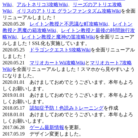
Wiki
、
アルトネリコ3攻略Wiki
、
リーズのアトリエ攻略
Wiki
、
イリスのアトリエ グランファンタズム攻略Wiki
を全面
リニューアルしました！
2020.05.28
レイトン教授と不思議な町攻略Wiki
、
レイトン
教授と悪魔の箱攻略Wiki
、
レイトン教授と最後の時間旅行攻
略Wiki
、
レイトン教授と魔神の笛攻略Wiki
を全面リニューア
ルしました！SSL化も実施しています。
2020.05.25
ドラゴンクエスト9攻略Wiki
を全面リニューアル
しました！
2020.05.21
マリオカートWii攻略Wiki
と
マリオカート7攻略
Wiki
を全面リニューアルしました！スマホから見やすいよう
になりました。
2020.01.01 あけましておめでとうございます。本年もよろ
しくお願いします。
2019.01.01 あけましておめでとうございます。本年もよろ
しくお願いします。
2018.05.17
認知症予防！色読みトレーニング
を作成
2018.01.01 あけましておめでとうございます。本年もよろ
しくお願いします。
2017.06.28
ゲーム最新情報
を更新。
2017.05.19 デザイン変更しました。