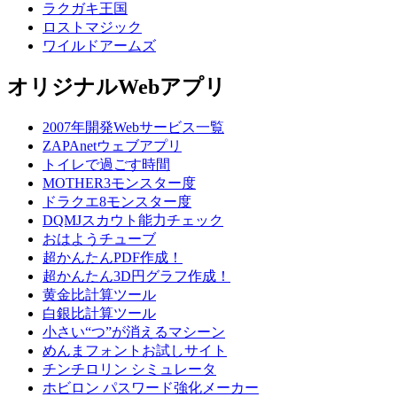
ラクガキ王国
ロストマジック
ワイルドアームズ
オリジナルWebアプリ
2007年開発Webサービス一覧
ZAPAnetウェブアプリ
トイレで過ごす時間
MOTHER3モンスター度
ドラクエ8モンスター度
DQMJスカウト能力チェック
おはようチューブ
超かんたんPDF作成！
超かんたん3D円グラフ作成！
黄金比計算ツール
白銀比計算ツール
小さい“つ”が消えるマシーン
めんまフォントお試しサイト
チンチロリン シミュレータ
ホビロン パスワード強化メーカー