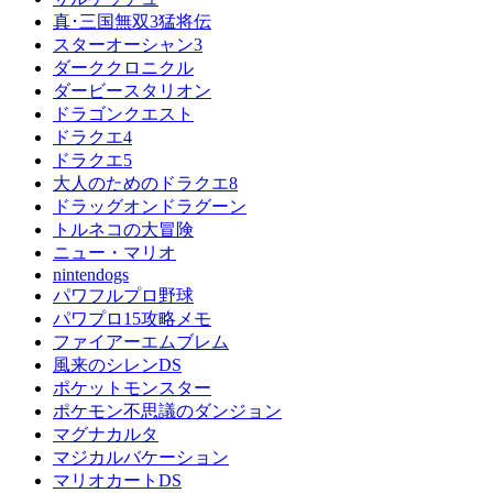
真･三国無双3猛将伝
スターオーシャン3
ダーククロニクル
ダービースタリオン
ドラゴンクエスト
ドラクエ4
ドラクエ5
大人のためのドラクエ8
ドラッグオンドラグーン
トルネコの大冒険
ニュー・マリオ
nintendogs
パワフルプロ野球
パワプロ15攻略メモ
ファイアーエムブレム
風来のシレンDS
ポケットモンスター
ポケモン不思議のダンジョン
マグナカルタ
マジカルバケーション
マリオカートDS