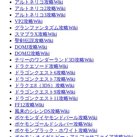
アルトネリコ攻略Wiki
アルトネリコ2攻略Wiki
アルトネリコ3攻略Wiki
VP2攻略Wiki
グランファンタズム攻略Wiki
スマブラX攻略Wiki
聖剣伝説攻略Wiki
DQMJ攻略Wiki
DQMJ2攻略Wiki
テリーのワンダーランド3D攻略Wiki
ドラクエソード攻略Wiki
ドラゴンクエスト6攻略Wiki
ドラゴンクエスト7攻略Wiki
ドラクエ8（3DS）攻略Wiki
ドラゴンクエスト9攻略Wiki
ドラゴンクエスト11攻略Wiki
FF12攻略Wiki
風来のシレンDS攻略Wiki
ポケモンダイヤモンドパール攻略Wiki
ポケモンゴールドシルバー攻略Wiki
ポケモンブラック・ホワイト攻略Wiki
ポケモン オメガルビー・アルファサファイア攻略Wiki