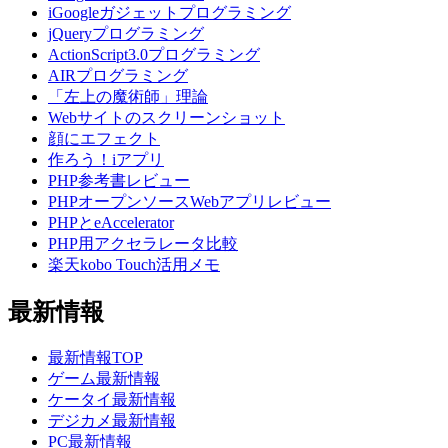
iGoogleガジェットプログラミング
jQueryプログラミング
ActionScript3.0プログラミング
AIRプログラミング
「左上の魔術師」理論
Webサイトのスクリーンショット
顔にエフェクト
作ろう！iアプリ
PHP参考書レビュー
PHPオープンソースWebアプリレビュー
PHPとeAccelerator
PHP用アクセラレータ比較
楽天kobo Touch活用メモ
最新情報
最新情報TOP
ゲーム最新情報
ケータイ最新情報
デジカメ最新情報
PC最新情報