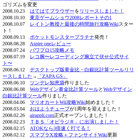
ゴリズムを変更
2008.10.23
はてはてブラウザー
を
リリースしました！
2008.10.10
東京ゲームショウ2008レポートその1
2008.10.07
レイトン教授と最後の時間旅行攻略Wiki
スター
ト！
2008.09.13
ポケットモンスタープラチナ
発売！
2008.08.28
Aspire oneレビュー
2008.07.24
パワプロ15攻略メモ
2008.07.19
レコ腕〜レコーディング腕立て伏せ公式サイ
ト〜
2008.06.12
デスクトップ版黄金比・白銀比計算ツールリリ
ースしました
→
「ZAPA GS」
2008.06.10
ツンデレ知恵袋
作りました
2008.06.08
Webデザイン黄金比計算ツール
と
Webデザイン
白銀比計算ツール
作りました
2008.04.06
マリオカートWii攻略Wiki
始めました！
2008.03.04
おはようチューブ
が1周年を迎えました！
2008.02.26
airappli.com
正式オープンしました！
2008.02.23
ＴＢＳ「オビラジＲ」に出演しました！
2008.02.15
ATOKなら3倍速く打てる！
2008.02.12
スマブラX攻略＋ファンサイトWiki
更新