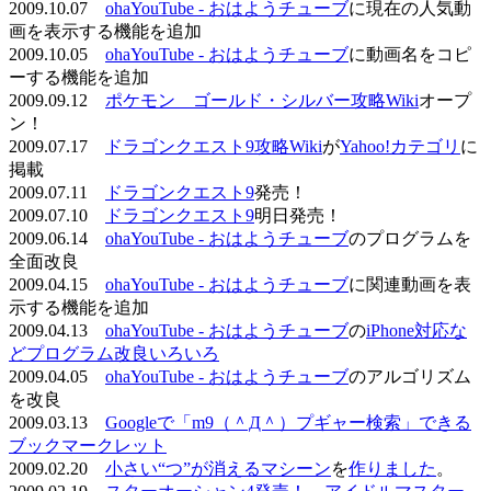
2009.10.07
ohaYouTube - おはようチューブ
に現在の人気動
画を表示する機能を追加
2009.10.05
ohaYouTube - おはようチューブ
に動画名をコピ
ーする機能を追加
2009.09.12
ポケモン ゴールド・シルバー攻略Wiki
オープ
ン！
2009.07.17
ドラゴンクエスト9攻略Wiki
が
Yahoo!カテゴリ
に
掲載
2009.07.11
ドラゴンクエスト9
発売！
2009.07.10
ドラゴンクエスト9
明日発売！
2009.06.14
ohaYouTube - おはようチューブ
のプログラムを
全面改良
2009.04.15
ohaYouTube - おはようチューブ
に関連動画を表
示する機能を追加
2009.04.13
ohaYouTube - おはようチューブ
の
iPhone対応な
どプログラム改良いろいろ
2009.04.05
ohaYouTube - おはようチューブ
のアルゴリズム
を改良
2009.03.13
Googleで「m9（＾Д＾）プギャー検索」できる
ブックマークレット
2009.02.20
小さい“つ”が消えるマシーン
を
作りました
。