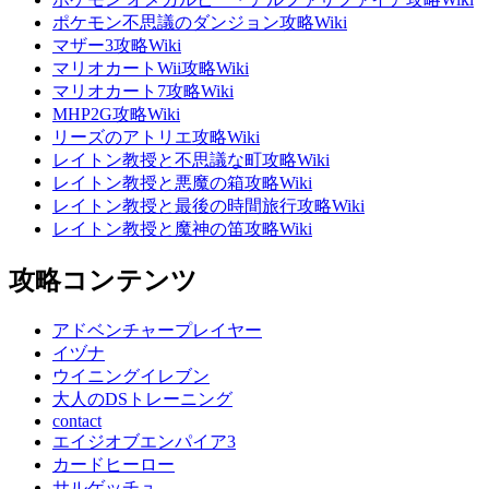
ポケモン不思議のダンジョン攻略Wiki
マザー3攻略Wiki
マリオカートWii攻略Wiki
マリオカート7攻略Wiki
MHP2G攻略Wiki
リーズのアトリエ攻略Wiki
レイトン教授と不思議な町攻略Wiki
レイトン教授と悪魔の箱攻略Wiki
レイトン教授と最後の時間旅行攻略Wiki
レイトン教授と魔神の笛攻略Wiki
攻略コンテンツ
アドベンチャープレイヤー
イヅナ
ウイニングイレブン
大人のDSトレーニング
contact
エイジオブエンパイア3
カードヒーロー
サルゲッチュ