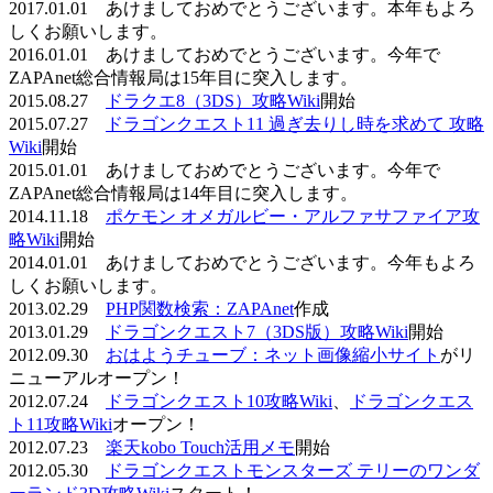
2017.01.01 あけましておめでとうございます。本年もよろ
しくお願いします。
2016.01.01 あけましておめでとうございます。今年で
ZAPAnet総合情報局は15年目に突入します。
2015.08.27
ドラクエ8（3DS）攻略Wiki
開始
2015.07.27
ドラゴンクエスト11 過ぎ去りし時を求めて 攻略
Wiki
開始
2015.01.01 あけましておめでとうございます。今年で
ZAPAnet総合情報局は14年目に突入します。
2014.11.18
ポケモン オメガルビー・アルファサファイア攻
略Wiki
開始
2014.01.01 あけましておめでとうございます。今年もよろ
しくお願いします。
2013.02.29
PHP関数検索：ZAPAnet
作成
2013.01.29
ドラゴンクエスト7（3DS版）攻略Wiki
開始
2012.09.30
おはようチューブ：ネット画像縮小サイト
がリ
ニューアルオープン！
2012.07.24
ドラゴンクエスト10攻略Wiki
、
ドラゴンクエス
ト11攻略Wiki
オープン！
2012.07.23
楽天kobo Touch活用メモ
開始
2012.05.30
ドラゴンクエストモンスターズ テリーのワンダ