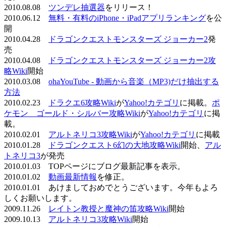
2010.08.08
ツンデレ抽選器
をリリース！
2010.06.12
無料・有料のiPhone・iPadアプリランキング
を公
開
2010.04.28
ドラゴンクエストモンスターズ ジョーカー2
発
売
2010.04.08
ドラゴンクエストモンスターズ ジョーカー2攻
略Wiki
開始
2010.03.08
ohaYouTube - 動画から音楽（MP3)だけ抽出する
方法
2010.02.23
ドラクエ6攻略Wiki
が
Yahoo!カテゴリ
に掲載。
ポ
ケモン ゴールド・シルバー攻略Wiki
が
Yahoo!カテゴリ
に掲
載。
2010.02.01
アルトネリコ3攻略Wiki
が
Yahoo!カテゴリ
に掲載
2010.01.28
ドラゴンクエスト6幻の大地攻略Wiki
開始、
アル
トネリコ3
が発売
2010.01.03 TOPページにブログ最新記事を表示。
2010.01.02
動画最新情報
を修正。
2010.01.01 あけましておめでとうございます。今年もよろ
しくお願いします。
2009.11.26
レイトン教授と魔神の笛攻略Wiki
開始
2009.10.13
アルトネリコ3攻略Wiki
開始