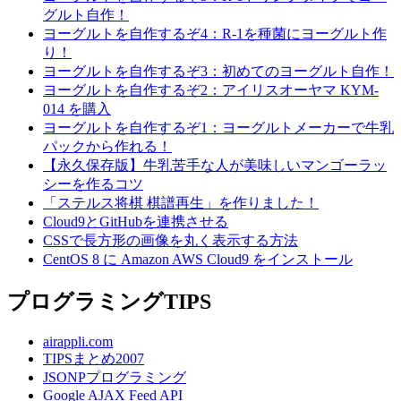
グルト自作！
ヨーグルトを自作するぞ4：R-1を種菌にヨーグルト作
り！
ヨーグルトを自作するぞ3：初めてのヨーグルト自作！
ヨーグルトを自作するぞ2：アイリスオーヤマ KYM-
014 を購入
ヨーグルトを自作するぞ1：ヨーグルトメーカーで牛乳
パックから作れる！
【永久保存版】牛乳苦手な人が美味しいマンゴーラッ
シーを作るコツ
「ステルス将棋 棋譜再生」を作りました！
Cloud9とGitHubを連携させる
CSSで長方形の画像を丸く表示する方法
CentOS 8 に Amazon AWS Cloud9 をインストール
プログラミングTIPS
airappli.com
TIPSまとめ2007
JSONPプログラミング
Google AJAX Feed API