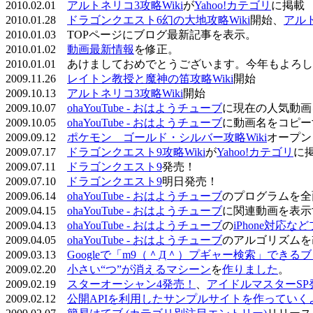
2010.02.01
アルトネリコ3攻略Wiki
が
Yahoo!カテゴリ
に掲載
2010.01.28
ドラゴンクエスト6幻の大地攻略Wiki
開始、
アル
2010.01.03 TOPページにブログ最新記事を表示。
2010.01.02
動画最新情報
を修正。
2010.01.01 あけましておめでとうございます。今年もよ
2009.11.26
レイトン教授と魔神の笛攻略Wiki
開始
2009.10.13
アルトネリコ3攻略Wiki
開始
2009.10.07
ohaYouTube - おはようチューブ
に現在の人気動画
2009.10.05
ohaYouTube - おはようチューブ
に動画名をコピー
2009.09.12
ポケモン ゴールド・シルバー攻略Wiki
オープン
2009.07.17
ドラゴンクエスト9攻略Wiki
が
Yahoo!カテゴリ
に
2009.07.11
ドラゴンクエスト9
発売！
2009.07.10
ドラゴンクエスト9
明日発売！
2009.06.14
ohaYouTube - おはようチューブ
のプログラムを全
2009.04.15
ohaYouTube - おはようチューブ
に関連動画を表示
2009.04.13
ohaYouTube - おはようチューブ
の
iPhone対応
2009.04.05
ohaYouTube - おはようチューブ
のアルゴリズムを
2009.03.13
Googleで「m9（＾Д＾）プギャー検索」できる
2009.02.20
小さい“つ”が消えるマシーン
を
作りました
。
2009.02.19
スターオーシャン4発売！
、
アイドルマスターSP
2009.02.12
公開APIを利用したサンプルサイトを作っていく