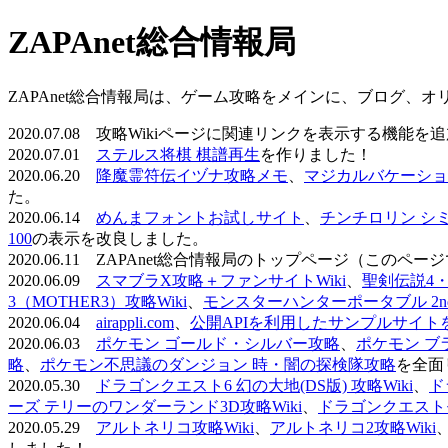
ZAPAnet総合情報局
ZAPAnet総合情報局は、ゲーム攻略をメインに、ブログ、
2020.07.08 攻略Wikiページに関連リンクを表示する機能
2020.07.01
ステルス将棋 棋譜再生
を作りました！
2020.06.20
降魔霊符伝イヅナ攻略メモ
、
マジカルバケーショ
た。
2020.06.14
めんまフォントお試しサイト
、
チンチロリン シ
100
の表示を改良しました。
2020.06.11 ZAPAnet総合情報局のトップページ（こ
2020.06.09
スマブラX攻略＋ファンサイトWiki
、
聖剣伝説4・D
3（MOTHER3）攻略Wiki
、
モンスターハンターポータブル 2nd 
2020.06.04
airappli.com
、
公開APIを利用したサンプルサイト
2020.06.03
ポケモン ゴールド・シルバー攻略
、
ポケモン ブ
略
、
ポケモン不思議のダンジョン 時・闇の探検隊攻略
を全面
2020.05.30
ドラゴンクエスト6 幻の大地(DS版) 攻略Wiki
、
ド
ーズ テリーのワンダーランド3D攻略Wiki
、
ドラゴンクエストモ
2020.05.29
アルトネリコ攻略Wiki
、
アルトネリコ2攻略Wiki