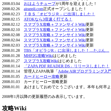
2008.03.04
おはようチューブ
が1周年を迎えました！
2008.02.26
airappli.com
正式オープンしました！
2008.02.23
ＴＢＳ「オビラジＲ」に出演しました！
2008.02.15
ATOKなら3倍速く打てる！
2008.02.12
スマブラX攻略＋ファンサイトWiki
更新
2008.02.10
スマブラX攻略＋ファンサイトWiki
更新
2008.02.08
スマブラX攻略＋ファンサイトWiki
更新
2008.02.04
スマブラX攻略＋ファンサイトWiki
更新
2008.02.03
スマブラX攻略＋ファンサイトWiki
更新
2008.01.28
TBS「オビラジR」に出演しました！…たぶん…
2008.01.28
MHP2G攻略Wiki
はじめました
2008.01.27
スマブラX攻略Wiki
はじめました
2008.01.14
「ZAPA PDF READER DS」リリースしました！
2008.01.14 管理人ZAPA執筆「
Adobe AIRプログラミング入
2008.01.05
カードヒーロー攻略
更新
2008.01.03 カードヒーロー攻略更新
2008.01.01 あけましておめでとうございます。本年も何
2008年1月以降の更新履歴のみ表示しています。
攻略Wiki