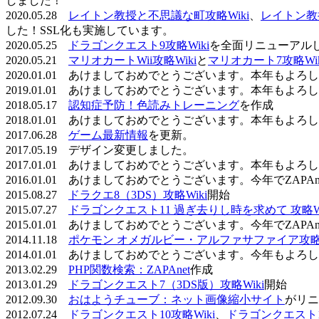
しました！
2020.05.28
レイトン教授と不思議な町攻略Wiki
、
レイトン教
した！SSL化も実施しています。
2020.05.25
ドラゴンクエスト9攻略Wiki
を全面リニューアル
2020.05.21
マリオカートWii攻略Wiki
と
マリオカート7攻略Wik
2020.01.01 あけましておめでとうございます。本年もよ
2019.01.01 あけましておめでとうございます。本年もよ
2018.05.17
認知症予防！色読みトレーニング
を作成
2018.01.01 あけましておめでとうございます。本年もよ
2017.06.28
ゲーム最新情報
を更新。
2017.05.19 デザイン変更しました。
2017.01.01 あけましておめでとうございます。本年もよ
2016.01.01 あけましておめでとうございます。今年でZAP
2015.08.27
ドラクエ8（3DS）攻略Wiki
開始
2015.07.27
ドラゴンクエスト11 過ぎ去りし時を求めて 攻略Wi
2015.01.01 あけましておめでとうございます。今年でZAP
2014.11.18
ポケモン オメガルビー・アルファサファイア攻略W
2014.01.01 あけましておめでとうございます。今年もよ
2013.02.29
PHP関数検索：ZAPAnet
作成
2013.01.29
ドラゴンクエスト7（3DS版）攻略Wiki
開始
2012.09.30
おはようチューブ：ネット画像縮小サイト
がリニ
2012.07.24
ドラゴンクエスト10攻略Wiki
、
ドラゴンクエスト11