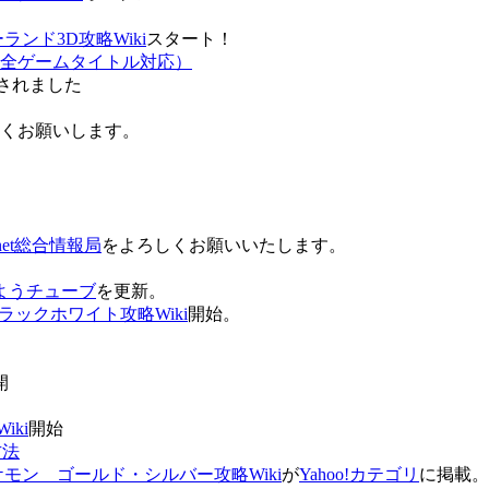
ンド3D攻略Wiki
スタート！
全ゲームタイトル対応）
されました
ろしくお願いします。
net総合情報局
をよろしくお願いいたします。
 おはようチューブ
を更新。
ラックホワイト攻略Wiki
開始。
。
開
ki
開始
方法
ケモン ゴールド・シルバー攻略Wiki
が
Yahoo!カテゴリ
に掲載。