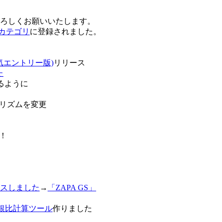
卒よろしくお願いいたします。
o!カテゴリ
に登録されました。
気エントリー版)
リリース
た
るように
リズムを変更
！
スしました
→
「ZAPA GS」
白銀比計算ツール
作りました