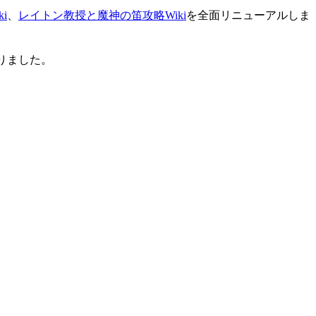
i
、
レイトン教授と魔神の笛攻略Wiki
を全面リニューアルしま
りました。