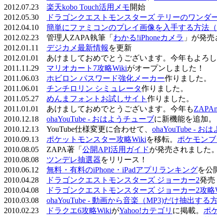
2012.07.23
楽天kobo Touch活用メモ
開始
2012.05.30
ドラゴンクエストモンスターズ テリーのワンダーラ
2012.04.10
簡単にファミコンのプレイ画像を入手する方法（
2012.02.23 管理人ZAPA執筆「
わかる!iPhoneカメラ
」が発売
2012.01.11
デジカメ最新情報
を更新
2012.01.01 あけましておめでとうございます。今年もよ
2011.11.29
マリオカート7攻略Wiki
がオープンしました！
2011.06.03
ホビロン パスワード強化メーカー
作りました。
2011.06.01
チンチロリン シミュレータ
作りました。
2011.05.27
めんまフォントお試しサイト
作りました。
2011.01.01 あけましておめでとうございます。今年も
ZAPA
2010.12.18
ohaYouTube - おはようチューブ
に新機能を追加。
2010.12.13 YouTube仕様変更に合わせて、
ohaYouTube -
2010.09.13
ポケットモンスター攻略Wiki
を移転。
ポケモンブ
2010.08.05 ZAPA著「
公開API活用ガイド
が発売されました
2010.08.08
ツンデレ抽選器
をリリース！
2010.06.12
無料・有料のiPhone・iPadアプリランキング
を公
2010.04.28
ドラゴンクエストモンスターズ ジョーカー2
発売
2010.04.08
ドラゴンクエストモンスターズ ジョーカー2攻略Wi
2010.03.08
ohaYouTube - 動画から音楽（MP3)だけ抽出する
2010.02.23
ドラクエ6攻略Wiki
が
Yahoo!カテゴリ
に掲載。
ポ