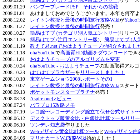
2009.02.07
簡易はてブ (カテゴリ別注目エントリー)
リリース
2009.01.29
バンブーブレードPSP それからの挑戦
2009.01.01 あけましておめでとうございます。本年も何
2008.12.02
レイトン教授と最後の時間旅行攻略Wiki
が
Yaho
2008.11.27
レイトン教授と最後の時間旅行
発売！
2008.10.27
簡易はてブ (カテゴリ別人気エントリー)
リリース
2008.11.26
簡易はてブ (注目エントリー版)
、
簡易はてブ (人
2008.11.19
教えて君.netでおはようチューブが紹介されまし
2008.11.18
ohaYouTube
で
高画質HD動画をダウンロード
でき
2008.11.01
おはようチューブのアルゴリズムを変更
2008.10.24
ohaYouTube - おはようチューブ
の動画取得アルゴ
2008.10.23
はてはてブラウザー
を
リリースしました！
2008.10.10
東京ゲームショウ2008レポートその1
2008.10.07
レイトン教授と最後の時間旅行攻略Wiki
スタート
2008.09.13
ポケットモンスタープラチナ
発売！
2008.08.28
Aspire oneレビュー
2008.07.24
パワプロ15攻略メモ
2008.07.19
レコ腕〜レコーディング腕立て伏せ公式サイト〜
2008.06.12
デスクトップ版黄金比・白銀比計算ツールリリー
2008.06.10
ツンデレ知恵袋
作りました
2008.06.08
Webデザイン黄金比計算ツール
と
Webデザイン
2008.04.06
マリオカートWii攻略Wiki
始めました！