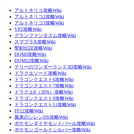
アルトネリコ攻略Wiki
アルトネリコ2攻略Wiki
アルトネリコ3攻略Wiki
VP2攻略Wiki
グランファンタズム攻略Wiki
スマブラX攻略Wiki
聖剣伝説攻略Wiki
DQMJ攻略Wiki
DQMJ2攻略Wiki
テリーのワンダーランド3D攻略Wiki
ドラクエソード攻略Wiki
ドラゴンクエスト6攻略Wiki
ドラゴンクエスト7攻略Wiki
ドラクエ8（3DS）攻略Wiki
ドラゴンクエスト9攻略Wiki
ドラゴンクエスト11攻略Wiki
FF12攻略Wiki
風来のシレンDS攻略Wiki
ポケモンダイヤモンドパール攻略Wiki
ポケモンゴールドシルバー攻略Wiki