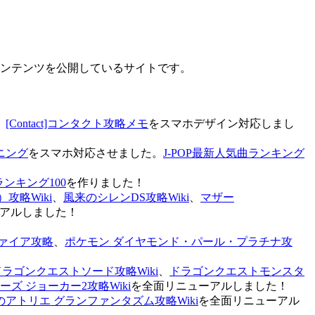
なコンテンツを公開しているサイトです。
、
[Contact]コンタクト攻略メモ
をスマホデザイン対応しまし
ニング
をスマホ対応させました。
J-POP最新人気曲ランキング
ランキング100
を作りました！
攻略Wiki
、
風来のシレンDS攻略Wiki
、
マザー
アルしました！
ァイア攻略
、
ポケモン ダイヤモンド・パール・プラチナ攻
ドラゴンクエストソード攻略Wiki
、
ドラゴンクエストモンスタ
ズ ジョーカー2攻略Wiki
を全面リニューアルしました！
のアトリエ グランファンタズム攻略Wiki
を全面リニューアル