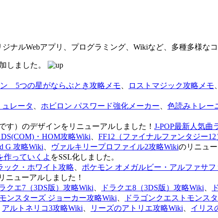
オリジナルWebアプリ、プログラミング、Wikiなど、多種多様
を追加しました。
ン 5つの星がならぶとき攻略メモ
、
ロストマジック攻略メモ
ミュレータ
、
ホビロン パスワード強化メーカー
、
色読みトレー
のページです）のデザインをリニューアルしました！
J-POP最新人気曲
S(COM)・HOM攻略Wiki
、
FF12（ファイナルファンタジー12）
G 攻略Wiki
、
ヴァルキリープロファイル2攻略Wiki
のリニュー
を作っていくよ
をSSL化しました。
ラック・ホワイト攻略
、
ポケモン オメガルビー・アルファサフ
リニューアルしました！
ラクエ7（3DS版）攻略Wiki
、
ドラクエ8（3DS版）攻略Wiki
、
ンスターズ ジョーカー攻略Wiki
、
ドラゴンクエストモンスター
、
アルトネリコ3攻略Wiki
、
リーズのアトリエ攻略Wiki
、
イリス