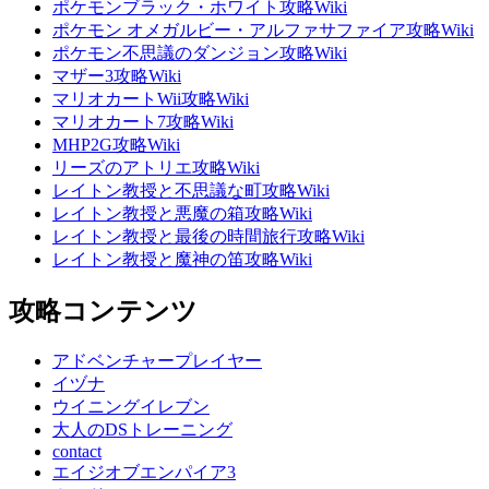
ポケモンブラック・ホワイト攻略Wiki
ポケモン オメガルビー・アルファサファイア攻略Wiki
ポケモン不思議のダンジョン攻略Wiki
マザー3攻略Wiki
マリオカートWii攻略Wiki
マリオカート7攻略Wiki
MHP2G攻略Wiki
リーズのアトリエ攻略Wiki
レイトン教授と不思議な町攻略Wiki
レイトン教授と悪魔の箱攻略Wiki
レイトン教授と最後の時間旅行攻略Wiki
レイトン教授と魔神の笛攻略Wiki
攻略コンテンツ
アドベンチャープレイヤー
イヅナ
ウイニングイレブン
大人のDSトレーニング
contact
エイジオブエンパイア3