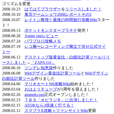
ゴリズムを変更
2008.10.23
はてはてブラウザー
を
リリースしました！
2008.10.10
東京ゲームショウ2008レポートその1
2008.10.07
レイトン教授と最後の時間旅行攻略Wiki
スター
ト！
2008.09.13
ポケットモンスタープラチナ
発売！
2008.08.28
Aspire oneレビュー
2008.07.24
パワプロ15攻略メモ
2008.07.19
レコ腕〜レコーディング腕立て伏せ公式サイ
ト〜
2008.06.12
デスクトップ版黄金比・白銀比計算ツールリリ
ースしました
→
「ZAPA GS」
2008.06.10
ツンデレ知恵袋
作りました
2008.06.08
Webデザイン黄金比計算ツール
と
Webデザイン
白銀比計算ツール
作りました
2008.04.06
マリオカートWii攻略Wiki
始めました！
2008.03.04
おはようチューブ
が1周年を迎えました！
2008.02.26
airappli.com
正式オープンしました！
2008.02.23
ＴＢＳ「オビラジＲ」に出演しました！
2008.02.15
ATOKなら3倍速く打てる！
2008.02.12
スマブラX攻略＋ファンサイトWiki
更新