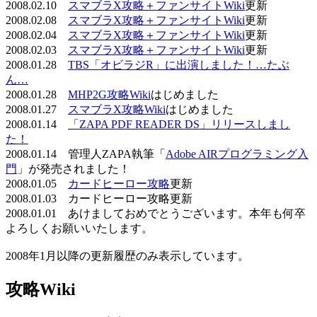
2008.02.10
スマブラX攻略＋ファンサイトWiki
更新
2008.02.08
スマブラX攻略＋ファンサイトWiki
更新
2008.02.04
スマブラX攻略＋ファンサイトWiki
更新
2008.02.03
スマブラX攻略＋ファンサイトWiki
更新
2008.01.28
TBS「オビラジR」に出演しました！…たぶ
ん…
2008.01.28
MHP2G攻略Wiki
はじめました
2008.01.27
スマブラX攻略Wiki
はじめました
2008.01.14
「ZAPA PDF READER DS」リリースしまし
た！
2008.01.14 管理人ZAPA執筆「
Adobe AIRプログラミング入
門
」が発売されました！
2008.01.05
カードヒーロー攻略
更新
2008.01.03 カードヒーロー攻略更新
2008.01.01 あけましておめでとうございます。本年も何卒
よろしくお願いいたします。
2008年1月以降の更新履歴のみ表示しています。
攻略Wiki