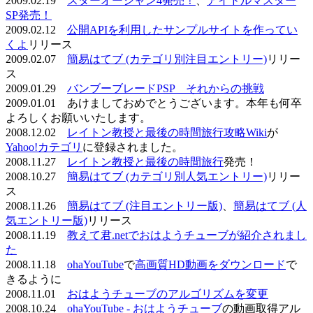
2009.02.19
スターオーシャン4発売！
、
アイドルマスター
SP発売！
2009.02.12
公開APIを利用したサンプルサイトを作ってい
くよ
リリース
2009.02.07
簡易はてブ (カテゴリ別注目エントリー)
リリー
ス
2009.01.29
バンブーブレードPSP それからの挑戦
2009.01.01 あけましておめでとうございます。本年も何卒
よろしくお願いいたします。
2008.12.02
レイトン教授と最後の時間旅行攻略Wiki
が
Yahoo!カテゴリ
に登録されました。
2008.11.27
レイトン教授と最後の時間旅行
発売！
2008.10.27
簡易はてブ (カテゴリ別人気エントリー)
リリー
ス
2008.11.26
簡易はてブ (注目エントリー版)
、
簡易はてブ (人
気エントリー版)
リリース
2008.11.19
教えて君.netでおはようチューブが紹介されまし
た
2008.11.18
ohaYouTube
で
高画質HD動画をダウンロード
で
きるように
2008.11.01
おはようチューブのアルゴリズムを変更
2008.10.24
ohaYouTube - おはようチューブ
の動画取得アル