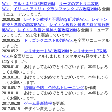
Wiki
、
アルトネリコ3攻略Wiki
、
リーズのアトリエ攻略
Wiki
、
イリスのアトリエ グランファンタズム攻略Wiki
を全面
リニューアルしました！
2020.05.28
レイトン教授と不思議な町攻略Wiki
、
レイトン
教授と悪魔の箱攻略Wiki
、
レイトン教授と最後の時間旅行攻
略Wiki
、
レイトン教授と魔神の笛攻略Wiki
を全面リニューア
ルしました！SSL化も実施しています。
2020.05.25
ドラゴンクエスト9攻略Wiki
を全面リニューアル
しました！
2020.05.21
マリオカートWii攻略Wiki
と
マリオカート7攻略
Wiki
を全面リニューアルしました！スマホから見やすいよう
になりました。
2020.01.01 あけましておめでとうございます。本年もよろ
しくお願いします。
2019.01.01 あけましておめでとうございます。本年もよろ
しくお願いします。
2018.05.17
認知症予防！色読みトレーニング
を作成
2018.01.01 あけましておめでとうございます。本年もよろ
しくお願いします。
2017.06.28
ゲーム最新情報
を更新。
2017.05.19 デザイン変更しました。