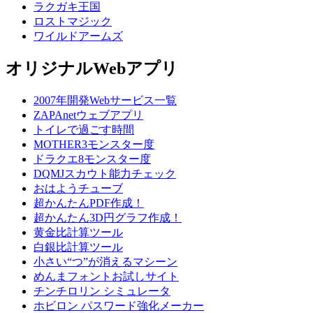
ラクガキ王国
ロストマジック
ワイルドアームズ
オリジナルWebアプリ
2007年開発Webサービス一覧
ZAPAnetウェブアプリ
トイレで過ごす時間
MOTHER3モンスター度
ドラクエ8モンスター度
DQMJスカウト能力チェック
おはようチューブ
超かんたんPDF作成！
超かんたん3D円グラフ作成！
黄金比計算ツール
白銀比計算ツール
小さい“つ”が消えるマシーン
めんまフォントお試しサイト
チンチロリン シミュレータ
ホビロン パスワード強化メーカー