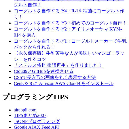
グルト自作！
ヨーグルトを自作するぞ4：R-1を種菌にヨーグルト作
り！
ヨーグルトを自作するぞ3：初めてのヨーグルト自作！
ヨーグルトを自作するぞ2：アイリスオーヤマ KYM-
014 を購入
ヨーグルトを自作するぞ1：ヨーグルトメーカーで牛乳
パックから作れる！
【永久保存版】牛乳苦手な人が美味しいマンゴーラッ
シーを作るコツ
「ステルス将棋 棋譜再生」を作りました！
Cloud9とGitHubを連携させる
CSSで長方形の画像を丸く表示する方法
CentOS 8 に Amazon AWS Cloud9 をインストール
プログラミングTIPS
airappli.com
TIPSまとめ2007
JSONPプログラミング
Google AJAX Feed API