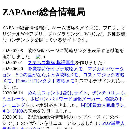
ZAPAnet総合情報局
ZAPAnet総合情報局は、ゲーム攻略をメインに、ブログ、オ
リジナルWebアプリ、プログラミング、Wikiなど、多種多様
なコンテンツを公開しているサイトです。
2020.07.08 攻略Wikiページに関連リンクを表示する機能を
追加しました。
2020.07.01
ステルス将棋 棋譜再生
を作りました！
2020.06.20
降魔霊符伝イヅナ攻略メモ
、
マジカルバケーシ
ョン 5つの星がならぶとき攻略メモ
、
ロストマジック攻略
メモ
、
[Contact]コンタクト攻略メモ
をスマホデザイン対応し
ました。
2020.06.14
めんまフォントお試しサイト
、
チンチロリン シ
ミュレータ
、
ホビロン パスワード強化メーカー
、
色読みト
レーニング
をスマホ対応させました。
J-POP最新人気曲ラン
キング100
の表示を改良しました。
2020.06.11 ZAPAnet総合情報局のトップページ（このペー
ジです）のデザインをリニューアルしました！
J-POP最新人