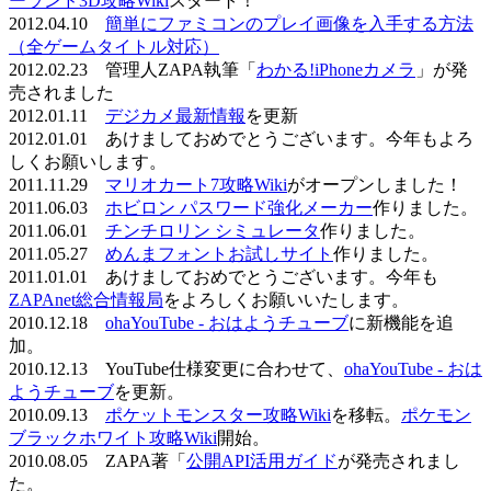
ーランド3D攻略Wiki
スタート！
2012.04.10
簡単にファミコンのプレイ画像を入手する方法
（全ゲームタイトル対応）
2012.02.23 管理人ZAPA執筆「
わかる!iPhoneカメラ
」が発
売されました
2012.01.11
デジカメ最新情報
を更新
2012.01.01 あけましておめでとうございます。今年もよろ
しくお願いします。
2011.11.29
マリオカート7攻略Wiki
がオープンしました！
2011.06.03
ホビロン パスワード強化メーカー
作りました。
2011.06.01
チンチロリン シミュレータ
作りました。
2011.05.27
めんまフォントお試しサイト
作りました。
2011.01.01 あけましておめでとうございます。今年も
ZAPAnet総合情報局
をよろしくお願いいたします。
2010.12.18
ohaYouTube - おはようチューブ
に新機能を追
加。
2010.12.13 YouTube仕様変更に合わせて、
ohaYouTube - おは
ようチューブ
を更新。
2010.09.13
ポケットモンスター攻略Wiki
を移転。
ポケモン
ブラックホワイト攻略Wiki
開始。
2010.08.05 ZAPA著「
公開API活用ガイド
が発売されまし
た。