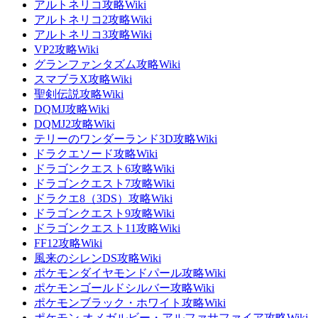
アルトネリコ攻略Wiki
アルトネリコ2攻略Wiki
アルトネリコ3攻略Wiki
VP2攻略Wiki
グランファンタズム攻略Wiki
スマブラX攻略Wiki
聖剣伝説攻略Wiki
DQMJ攻略Wiki
DQMJ2攻略Wiki
テリーのワンダーランド3D攻略Wiki
ドラクエソード攻略Wiki
ドラゴンクエスト6攻略Wiki
ドラゴンクエスト7攻略Wiki
ドラクエ8（3DS）攻略Wiki
ドラゴンクエスト9攻略Wiki
ドラゴンクエスト11攻略Wiki
FF12攻略Wiki
風来のシレンDS攻略Wiki
ポケモンダイヤモンドパール攻略Wiki
ポケモンゴールドシルバー攻略Wiki
ポケモンブラック・ホワイト攻略Wiki
ポケモン オメガルビー・アルファサファイア攻略Wiki