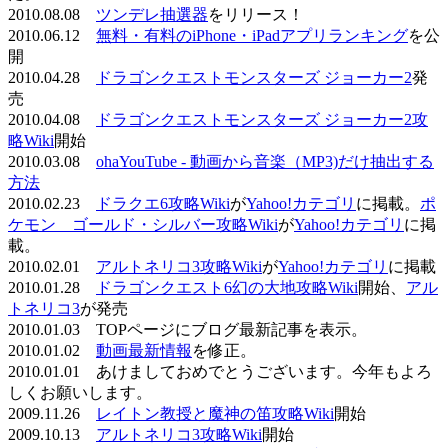
2010.08.08
ツンデレ抽選器
をリリース！
2010.06.12
無料・有料のiPhone・iPadアプリランキング
を公
開
2010.04.28
ドラゴンクエストモンスターズ ジョーカー2
発
売
2010.04.08
ドラゴンクエストモンスターズ ジョーカー2攻
略Wiki
開始
2010.03.08
ohaYouTube - 動画から音楽（MP3)だけ抽出する
方法
2010.02.23
ドラクエ6攻略Wiki
が
Yahoo!カテゴリ
に掲載。
ポ
ケモン ゴールド・シルバー攻略Wiki
が
Yahoo!カテゴリ
に掲
載。
2010.02.01
アルトネリコ3攻略Wiki
が
Yahoo!カテゴリ
に掲載
2010.01.28
ドラゴンクエスト6幻の大地攻略Wiki
開始、
アル
トネリコ3
が発売
2010.01.03 TOPページにブログ最新記事を表示。
2010.01.02
動画最新情報
を修正。
2010.01.01 あけましておめでとうございます。今年もよろ
しくお願いします。
2009.11.26
レイトン教授と魔神の笛攻略Wiki
開始
2009.10.13
アルトネリコ3攻略Wiki
開始