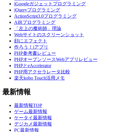
iGoogleガジェットプログラミング
jQueryプログラミング
ActionScript3.0プログラミング
AIRプログラミング
「左上の魔術師」理論
Webサイトのスクリーンショット
顔にエフェクト
作ろう！iアプリ
PHP参考書レビュー
PHPオープンソースWebアプリレビュー
PHPとeAccelerator
PHP用アクセラレータ比較
楽天kobo Touch活用メモ
最新情報
最新情報TOP
ゲーム最新情報
ケータイ最新情報
デジカメ最新情報
PC最新情報