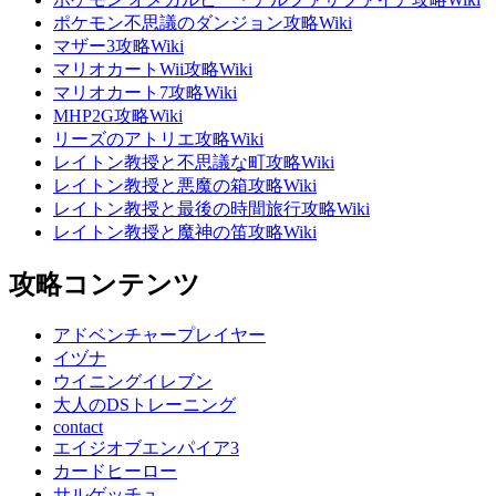
ポケモン不思議のダンジョン攻略Wiki
マザー3攻略Wiki
マリオカートWii攻略Wiki
マリオカート7攻略Wiki
MHP2G攻略Wiki
リーズのアトリエ攻略Wiki
レイトン教授と不思議な町攻略Wiki
レイトン教授と悪魔の箱攻略Wiki
レイトン教授と最後の時間旅行攻略Wiki
レイトン教授と魔神の笛攻略Wiki
攻略コンテンツ
アドベンチャープレイヤー
イヅナ
ウイニングイレブン
大人のDSトレーニング
contact
エイジオブエンパイア3
カードヒーロー
サルゲッチュ