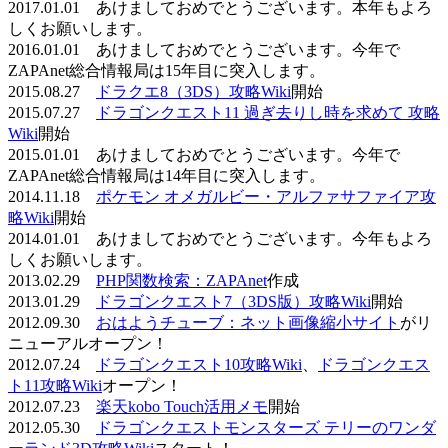
2017.01.01 あけましておめでとうございます。本年もよろ
しくお願いします。
2016.01.01 あけましておめでとうございます。今年で
ZAPAnet総合情報局は15年目に突入します。
2015.08.27
ドラクエ8（3DS）攻略Wiki
開始
2015.07.27
ドラゴンクエスト11 過ぎ去りし時を求めて 攻略
Wiki
開始
2015.01.01 あけましておめでとうございます。今年で
ZAPAnet総合情報局は14年目に突入します。
2014.11.18
ポケモン オメガルビー・アルファサファイア攻
略Wiki
開始
2014.01.01 あけましておめでとうございます。今年もよろ
しくお願いします。
2013.02.29
PHP関数検索：ZAPAnet
作成
2013.01.29
ドラゴンクエスト7（3DS版）攻略Wiki
開始
2012.09.30
おはようチューブ：ネット画像縮小サイト
がリ
ニューアルオープン！
2012.07.24
ドラゴンクエスト10攻略Wiki
、
ドラゴンクエス
ト11攻略Wiki
オープン！
2012.07.23
楽天kobo Touch活用メモ
開始
2012.05.30
ドラゴンクエストモンスターズ テリーのワンダ