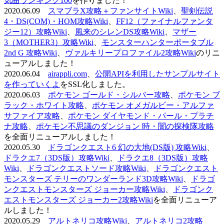
気曲ランキング100
を作りました！
2020.06.09
スマブラX攻略＋ファンサイトWiki
、
聖剣伝説
4・DS(COM)・HOM攻略Wiki
、
FF12（ファイナルファンタ
ジー12）攻略Wiki
、
風来のシレンDS攻略Wiki
、
マザー
3（MOTHER3）攻略Wiki
、
モンスターハンターポータブル
2nd G 攻略Wiki
、
ヴァルキリープロファイル2攻略Wiki
のリニ
ューアルしました！
2020.06.04
airappli.com
、
公開APIを利用したサンプルサイト
を作っていくよ
をSSL化しました。
2020.06.03
ポケモン ゴールド・シルバー攻略
、
ポケモン ブ
ラック・ホワイト攻略
、
ポケモン オメガルビー・アルファ
サファイア攻略
、
ポケモン ダイヤモンド・パール・プラチ
ナ攻略
、
ポケモン不思議のダンジョン 時・闇の探検隊攻略
を全面リニューアルしました！
2020.05.30
ドラゴンクエスト6 幻の大地(DS版) 攻略Wiki
、
ドラクエ7（3DS版）攻略Wiki
、
ドラクエ8（3DS版）攻略
Wiki
、
ドラゴンクエストソード攻略Wiki
、
ドラゴンクエスト
モンスターズ テリーのワンダーランド3D攻略Wiki
、
ドラゴ
ンクエストモンスターズ ジョーカー攻略Wiki
、
ドラゴンク
エストモンスターズ ジョーカー2攻略Wiki
を全面リニューア
ルしました！
2020.05.29
アルトネリコ攻略Wiki
、
アルトネリコ2攻略