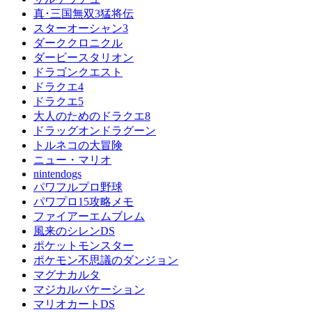
真･三国無双3猛将伝
スターオーシャン3
ダーククロニクル
ダービースタリオン
ドラゴンクエスト
ドラクエ4
ドラクエ5
大人のためのドラクエ8
ドラッグオンドラグーン
トルネコの大冒険
ニュー・マリオ
nintendogs
パワフルプロ野球
パワプロ15攻略メモ
ファイアーエムブレム
風来のシレンDS
ポケットモンスター
ポケモン不思議のダンジョン
マグナカルタ
マジカルバケーション
マリオカートDS