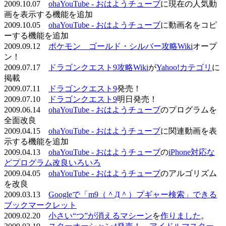
2009.10.07
ohaYouTube - おはようチューブ
に現在の人気動
画を表示する機能を追加
2009.10.05
ohaYouTube - おはようチューブ
に動画名をコピ
ーする機能を追加
2009.09.12
ポケモン ゴールド・シルバー攻略Wiki
オープ
ン！
2009.07.17
ドラゴンクエスト9攻略Wiki
が
Yahoo!カテゴリ
に
掲載
2009.07.11
ドラゴンクエスト9
発売！
2009.07.10
ドラゴンクエスト9
明日発売！
2009.06.14
ohaYouTube - おはようチューブ
のプログラムを
全面改良
2009.04.15
ohaYouTube - おはようチューブ
に関連動画を表
示する機能を追加
2009.04.13
ohaYouTube - おはようチューブ
の
iPhone対応な
どプログラム改良いろいろ
2009.04.05
ohaYouTube - おはようチューブ
のアルゴリズム
を改良
2009.03.13
Googleで「m9（＾Д＾）プギャー検索」できる
ブックマークレット
2009.02.20
小さい“つ”が消えるマシーン
を
作りました
。