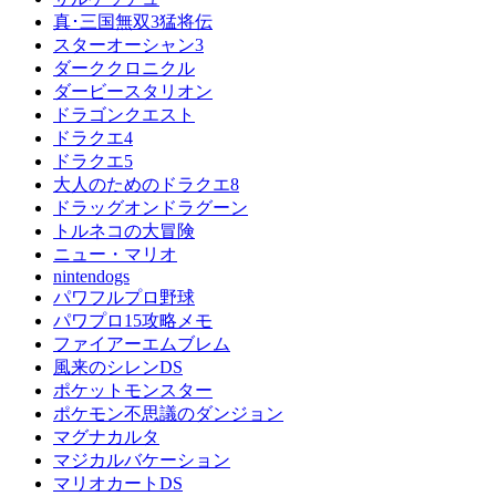
真･三国無双3猛将伝
スターオーシャン3
ダーククロニクル
ダービースタリオン
ドラゴンクエスト
ドラクエ4
ドラクエ5
大人のためのドラクエ8
ドラッグオンドラグーン
トルネコの大冒険
ニュー・マリオ
nintendogs
パワフルプロ野球
パワプロ15攻略メモ
ファイアーエムブレム
風来のシレンDS
ポケットモンスター
ポケモン不思議のダンジョン
マグナカルタ
マジカルバケーション
マリオカートDS