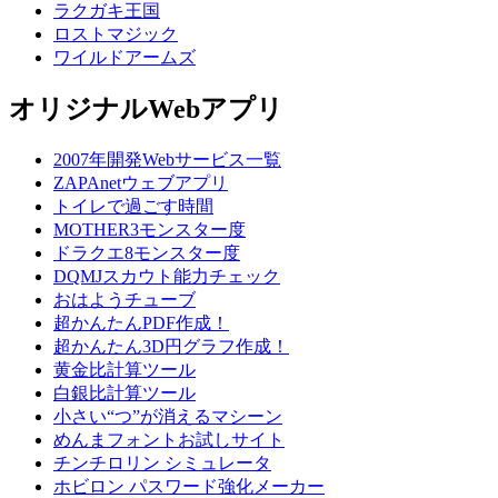
ラクガキ王国
ロストマジック
ワイルドアームズ
オリジナルWebアプリ
2007年開発Webサービス一覧
ZAPAnetウェブアプリ
トイレで過ごす時間
MOTHER3モンスター度
ドラクエ8モンスター度
DQMJスカウト能力チェック
おはようチューブ
超かんたんPDF作成！
超かんたん3D円グラフ作成！
黄金比計算ツール
白銀比計算ツール
小さい“つ”が消えるマシーン
めんまフォントお試しサイト
チンチロリン シミュレータ
ホビロン パスワード強化メーカー