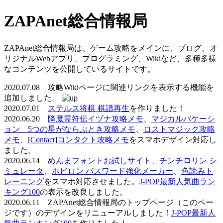
ZAPAnet総合情報局
ZAPAnet総合情報局は、ゲーム攻略をメインに、ブログ、オ
リジナルWebアプリ、プログラミング、Wikiなど、多種多様
なコンテンツを公開しているサイトです。
2020.07.08 攻略Wikiページに関連リンクを表示する機能を
追加しました。
2020.07.01
ステルス将棋 棋譜再生
を作りました！
2020.06.20
降魔霊符伝イヅナ攻略メモ
、
マジカルバケーシ
ョン 5つの星がならぶとき攻略メモ
、
ロストマジック攻略
メモ
、
[Contact]コンタクト攻略メモ
をスマホデザイン対応し
ました。
2020.06.14
めんまフォントお試しサイト
、
チンチロリン シ
ミュレータ
、
ホビロン パスワード強化メーカー
、
色読みト
レーニング
をスマホ対応させました。
J-POP最新人気曲ラン
キング100
の表示を改良しました。
2020.06.11 ZAPAnet総合情報局のトップページ（このペー
ジです）のデザインをリニューアルしました！
J-POP最新人