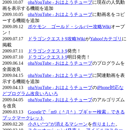
2009.10.07
ohaYouTube - おはようチューブ
に現在の人気動
画を表示する機能を追加
2009.10.05
ohaYouTube - おはようチューブ
に動画名をコピ
ーする機能を追加
2009.09.12
ポケモン ゴールド・シルバー攻略Wiki
オープ
ン！
2009.07.17
ドラゴンクエスト9攻略Wiki
が
Yahoo!カテゴリ
に
掲載
2009.07.11
ドラゴンクエスト9
発売！
2009.07.10
ドラゴンクエスト9
明日発売！
2009.06.14
ohaYouTube - おはようチューブ
のプログラムを
全面改良
2009.04.15
ohaYouTube - おはようチューブ
に関連動画を表
示する機能を追加
2009.04.13
ohaYouTube - おはようチューブ
の
iPhone対応な
どプログラム改良いろいろ
2009.04.05
ohaYouTube - おはようチューブ
のアルゴリズム
を改良
2009.03.13
Googleで「m9（＾Д＾）プギャー検索」できる
ブックマークレット
2009.02.20
小さい“つ”が消えるマシーン
を
作りました
。