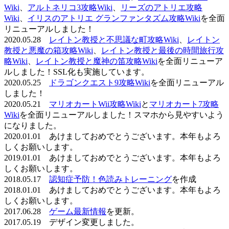
Wiki
、
アルトネリコ3攻略Wiki
、
リーズのアトリエ攻略
Wiki
、
イリスのアトリエ グランファンタズム攻略Wiki
を全面
リニューアルしました！
2020.05.28
レイトン教授と不思議な町攻略Wiki
、
レイトン
教授と悪魔の箱攻略Wiki
、
レイトン教授と最後の時間旅行攻
略Wiki
、
レイトン教授と魔神の笛攻略Wiki
を全面リニューア
ルしました！SSL化も実施しています。
2020.05.25
ドラゴンクエスト9攻略Wiki
を全面リニューアル
しました！
2020.05.21
マリオカートWii攻略Wiki
と
マリオカート7攻略
Wiki
を全面リニューアルしました！スマホから見やすいよう
になりました。
2020.01.01 あけましておめでとうございます。本年もよろ
しくお願いします。
2019.01.01 あけましておめでとうございます。本年もよろ
しくお願いします。
2018.05.17
認知症予防！色読みトレーニング
を作成
2018.01.01 あけましておめでとうございます。本年もよろ
しくお願いします。
2017.06.28
ゲーム最新情報
を更新。
2017.05.19 デザイン変更しました。