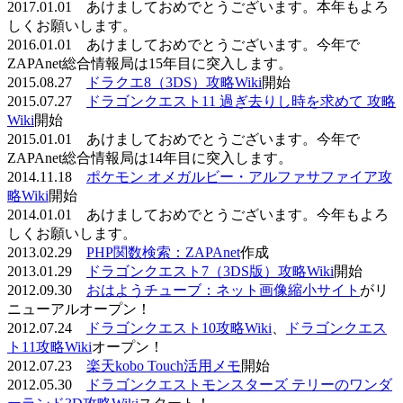
2017.01.01 あけましておめでとうございます。本年もよろ
しくお願いします。
2016.01.01 あけましておめでとうございます。今年で
ZAPAnet総合情報局は15年目に突入します。
2015.08.27
ドラクエ8（3DS）攻略Wiki
開始
2015.07.27
ドラゴンクエスト11 過ぎ去りし時を求めて 攻略
Wiki
開始
2015.01.01 あけましておめでとうございます。今年で
ZAPAnet総合情報局は14年目に突入します。
2014.11.18
ポケモン オメガルビー・アルファサファイア攻
略Wiki
開始
2014.01.01 あけましておめでとうございます。今年もよろ
しくお願いします。
2013.02.29
PHP関数検索：ZAPAnet
作成
2013.01.29
ドラゴンクエスト7（3DS版）攻略Wiki
開始
2012.09.30
おはようチューブ：ネット画像縮小サイト
がリ
ニューアルオープン！
2012.07.24
ドラゴンクエスト10攻略Wiki
、
ドラゴンクエス
ト11攻略Wiki
オープン！
2012.07.23
楽天kobo Touch活用メモ
開始
2012.05.30
ドラゴンクエストモンスターズ テリーのワンダ