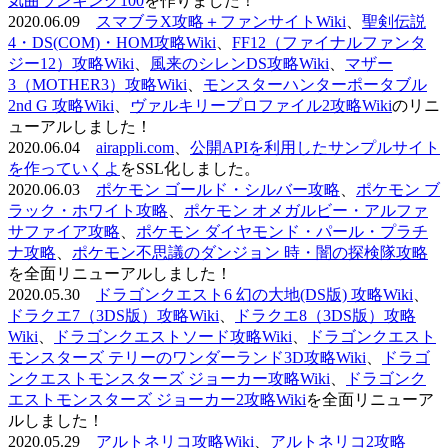
気曲ランキング100
を作りました！
2020.06.09
スマブラX攻略＋ファンサイトWiki
、
聖剣伝説
4・DS(COM)・HOM攻略Wiki
、
FF12（ファイナルファンタ
ジー12）攻略Wiki
、
風来のシレンDS攻略Wiki
、
マザー
3（MOTHER3）攻略Wiki
、
モンスターハンターポータブル
2nd G 攻略Wiki
、
ヴァルキリープロファイル2攻略Wiki
のリニ
ューアルしました！
2020.06.04
airappli.com
、
公開APIを利用したサンプルサイト
を作っていくよ
をSSL化しました。
2020.06.03
ポケモン ゴールド・シルバー攻略
、
ポケモン ブ
ラック・ホワイト攻略
、
ポケモン オメガルビー・アルファ
サファイア攻略
、
ポケモン ダイヤモンド・パール・プラチ
ナ攻略
、
ポケモン不思議のダンジョン 時・闇の探検隊攻略
を全面リニューアルしました！
2020.05.30
ドラゴンクエスト6 幻の大地(DS版) 攻略Wiki
、
ドラクエ7（3DS版）攻略Wiki
、
ドラクエ8（3DS版）攻略
Wiki
、
ドラゴンクエストソード攻略Wiki
、
ドラゴンクエスト
モンスターズ テリーのワンダーランド3D攻略Wiki
、
ドラゴ
ンクエストモンスターズ ジョーカー攻略Wiki
、
ドラゴンク
エストモンスターズ ジョーカー2攻略Wiki
を全面リニューア
ルしました！
2020.05.29
アルトネリコ攻略Wiki
、
アルトネリコ2攻略