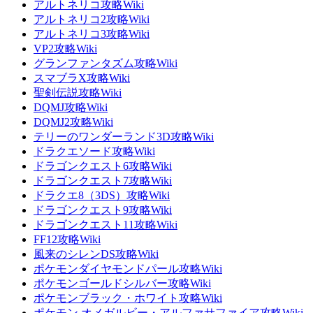
アルトネリコ攻略Wiki
アルトネリコ2攻略Wiki
アルトネリコ3攻略Wiki
VP2攻略Wiki
グランファンタズム攻略Wiki
スマブラX攻略Wiki
聖剣伝説攻略Wiki
DQMJ攻略Wiki
DQMJ2攻略Wiki
テリーのワンダーランド3D攻略Wiki
ドラクエソード攻略Wiki
ドラゴンクエスト6攻略Wiki
ドラゴンクエスト7攻略Wiki
ドラクエ8（3DS）攻略Wiki
ドラゴンクエスト9攻略Wiki
ドラゴンクエスト11攻略Wiki
FF12攻略Wiki
風来のシレンDS攻略Wiki
ポケモンダイヤモンドパール攻略Wiki
ポケモンゴールドシルバー攻略Wiki
ポケモンブラック・ホワイト攻略Wiki
ポケモン オメガルビー・アルファサファイア攻略Wiki