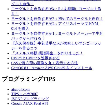
グルト自作！
ヨーグルトを自作するぞ4：R-1を種菌にヨーグルト作
り！
ヨーグルトを自作するぞ3：初めてのヨーグルト自作！
ヨーグルトを自作するぞ2：アイリスオーヤマ KYM-
014 を購入
ヨーグルトを自作するぞ1：ヨーグルトメーカーで牛乳
パックから作れる！
【永久保存版】牛乳苦手な人が美味しいマンゴーラッ
シーを作るコツ
「ステルス将棋 棋譜再生」を作りました！
Cloud9とGitHubを連携させる
CSSで長方形の画像を丸く表示する方法
CentOS 8 に Amazon AWS Cloud9 をインストール
プログラミングTIPS
airappli.com
TIPSまとめ2007
JSONPプログラミング
Google AJAX Feed API