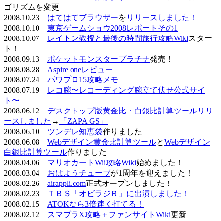
ゴリズムを変更
2008.10.23
はてはてブラウザー
を
リリースしました！
2008.10.10
東京ゲームショウ2008レポートその1
2008.10.07
レイトン教授と最後の時間旅行攻略Wiki
スター
ト！
2008.09.13
ポケットモンスタープラチナ
発売！
2008.08.28
Aspire oneレビュー
2008.07.24
パワプロ15攻略メモ
2008.07.19
レコ腕〜レコーディング腕立て伏せ公式サイ
ト〜
2008.06.12
デスクトップ版黄金比・白銀比計算ツールリリ
ースしました
→
「ZAPA GS」
2008.06.10
ツンデレ知恵袋
作りました
2008.06.08
Webデザイン黄金比計算ツール
と
Webデザイン
白銀比計算ツール
作りました
2008.04.06
マリオカートWii攻略Wiki
始めました！
2008.03.04
おはようチューブ
が1周年を迎えました！
2008.02.26
airappli.com
正式オープンしました！
2008.02.23
ＴＢＳ「オビラジＲ」に出演しました！
2008.02.15
ATOKなら3倍速く打てる！
2008.02.12
スマブラX攻略＋ファンサイトWiki
更新