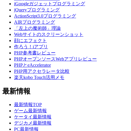
iGoogleガジェットプログラミング
jQueryプログラミング
ActionScript3.0プログラミング
AIRプログラミング
「左上の魔術師」理論
Webサイトのスクリーンショット
顔にエフェクト
作ろう！iアプリ
PHP参考書レビュー
PHPオープンソースWebアプリレビュー
PHPとeAccelerator
PHP用アクセラレータ比較
楽天kobo Touch活用メモ
最新情報
最新情報TOP
ゲーム最新情報
ケータイ最新情報
デジカメ最新情報
PC最新情報