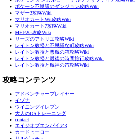
ポケモン不思議のダンジョン攻略Wiki
マザー3攻略Wiki
マリオカートWii攻略Wiki
マリオカート7攻略Wiki
MHP2G攻略Wiki
リーズのアトリエ攻略Wiki
レイトン教授と不思議な町攻略Wiki
レイトン教授と悪魔の箱攻略Wiki
レイトン教授と最後の時間旅行攻略Wiki
レイトン教授と魔神の笛攻略Wiki
攻略コンテンツ
アドベンチャープレイヤー
イヅナ
ウイニングイレブン
大人のDSトレーニング
contact
エイジオブエンパイア3
カードヒーロー
サルゲッチュ