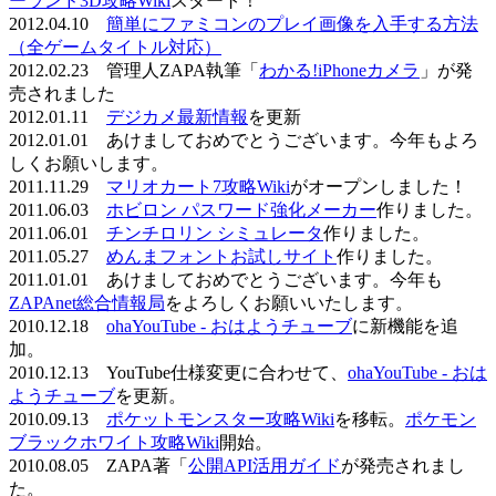
ーランド3D攻略Wiki
スタート！
2012.04.10
簡単にファミコンのプレイ画像を入手する方法
（全ゲームタイトル対応）
2012.02.23 管理人ZAPA執筆「
わかる!iPhoneカメラ
」が発
売されました
2012.01.11
デジカメ最新情報
を更新
2012.01.01 あけましておめでとうございます。今年もよろ
しくお願いします。
2011.11.29
マリオカート7攻略Wiki
がオープンしました！
2011.06.03
ホビロン パスワード強化メーカー
作りました。
2011.06.01
チンチロリン シミュレータ
作りました。
2011.05.27
めんまフォントお試しサイト
作りました。
2011.01.01 あけましておめでとうございます。今年も
ZAPAnet総合情報局
をよろしくお願いいたします。
2010.12.18
ohaYouTube - おはようチューブ
に新機能を追
加。
2010.12.13 YouTube仕様変更に合わせて、
ohaYouTube - おは
ようチューブ
を更新。
2010.09.13
ポケットモンスター攻略Wiki
を移転。
ポケモン
ブラックホワイト攻略Wiki
開始。
2010.08.05 ZAPA著「
公開API活用ガイド
が発売されまし
た。