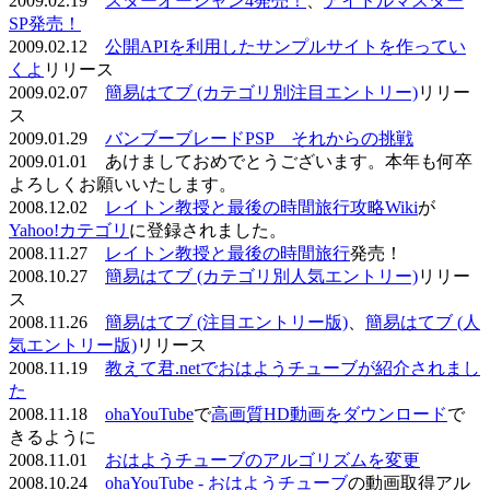
2009.02.19
スターオーシャン4発売！
、
アイドルマスター
SP発売！
2009.02.12
公開APIを利用したサンプルサイトを作ってい
くよ
リリース
2009.02.07
簡易はてブ (カテゴリ別注目エントリー)
リリー
ス
2009.01.29
バンブーブレードPSP それからの挑戦
2009.01.01 あけましておめでとうございます。本年も何卒
よろしくお願いいたします。
2008.12.02
レイトン教授と最後の時間旅行攻略Wiki
が
Yahoo!カテゴリ
に登録されました。
2008.11.27
レイトン教授と最後の時間旅行
発売！
2008.10.27
簡易はてブ (カテゴリ別人気エントリー)
リリー
ス
2008.11.26
簡易はてブ (注目エントリー版)
、
簡易はてブ (人
気エントリー版)
リリース
2008.11.19
教えて君.netでおはようチューブが紹介されまし
た
2008.11.18
ohaYouTube
で
高画質HD動画をダウンロード
で
きるように
2008.11.01
おはようチューブのアルゴリズムを変更
2008.10.24
ohaYouTube - おはようチューブ
の動画取得アル