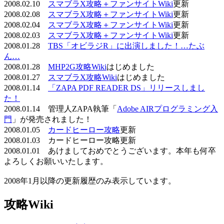
2008.02.10
スマブラX攻略＋ファンサイトWiki
更新
2008.02.08
スマブラX攻略＋ファンサイトWiki
更新
2008.02.04
スマブラX攻略＋ファンサイトWiki
更新
2008.02.03
スマブラX攻略＋ファンサイトWiki
更新
2008.01.28
TBS「オビラジR」に出演しました！…たぶ
ん…
2008.01.28
MHP2G攻略Wiki
はじめました
2008.01.27
スマブラX攻略Wiki
はじめました
2008.01.14
「ZAPA PDF READER DS」リリースしまし
た！
2008.01.14 管理人ZAPA執筆「
Adobe AIRプログラミング入
門
」が発売されました！
2008.01.05
カードヒーロー攻略
更新
2008.01.03 カードヒーロー攻略更新
2008.01.01 あけましておめでとうございます。本年も何卒
よろしくお願いいたします。
2008年1月以降の更新履歴のみ表示しています。
攻略Wiki