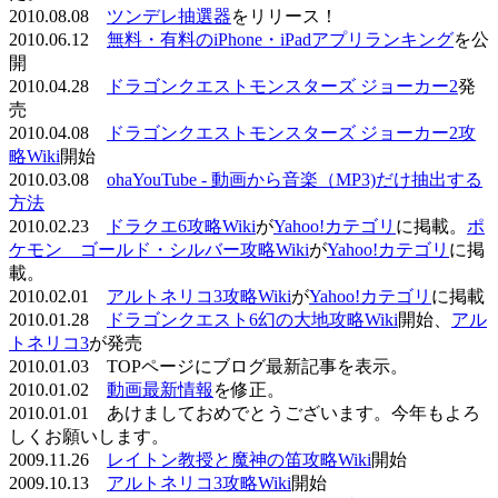
2010.08.08
ツンデレ抽選器
をリリース！
2010.06.12
無料・有料のiPhone・iPadアプリランキング
を公
開
2010.04.28
ドラゴンクエストモンスターズ ジョーカー2
発
売
2010.04.08
ドラゴンクエストモンスターズ ジョーカー2攻
略Wiki
開始
2010.03.08
ohaYouTube - 動画から音楽（MP3)だけ抽出する
方法
2010.02.23
ドラクエ6攻略Wiki
が
Yahoo!カテゴリ
に掲載。
ポ
ケモン ゴールド・シルバー攻略Wiki
が
Yahoo!カテゴリ
に掲
載。
2010.02.01
アルトネリコ3攻略Wiki
が
Yahoo!カテゴリ
に掲載
2010.01.28
ドラゴンクエスト6幻の大地攻略Wiki
開始、
アル
トネリコ3
が発売
2010.01.03 TOPページにブログ最新記事を表示。
2010.01.02
動画最新情報
を修正。
2010.01.01 あけましておめでとうございます。今年もよろ
しくお願いします。
2009.11.26
レイトン教授と魔神の笛攻略Wiki
開始
2009.10.13
アルトネリコ3攻略Wiki
開始