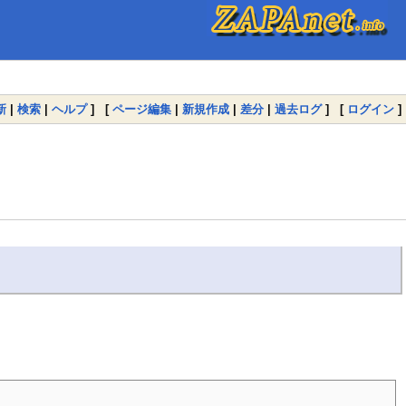
新
|
検索
|
ヘルプ
] [
ページ編集
|
新規作成
|
差分
|
過去ログ
] [
ログイン
]