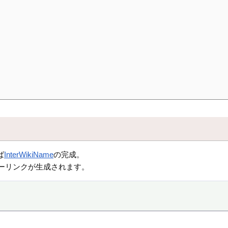
ば
InterWikiName
の完成。
ーリンクが生成されます。