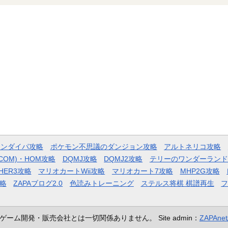
モンダイパ攻略
ポケモン不思議のダンジョン攻略
アルトネリコ攻略
COM)・HOM攻略
DQMJ攻略
DQMJ2攻略
テリーのワンダーランド
HER3攻略
マリオカートWii攻略
マリオカート7攻略
MHP2G攻略
略
ZAPAブログ2.0
色読みトレーニング
ステルス将棋 棋譜再生
ゲーム開発・販売会社とは一切関係ありません。
Site admin：
ZAPAn