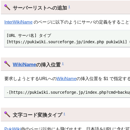
サーバーリストへの追加
†
InterWikiName
のページに以下のようにサーバの定義をすること
[URL サーバ名] タイプ

[https://pukiwiki.sourceforge.jp/index.php pukiwiki] 
WikiName
の挿入位置
†
要求しようとするURLへの
WikiName
の挿入位置を $1 で指定
-[https://pukiwiki.sourceforge.jp/index.php?cmd=backu
文字コード変換タイプ
†
PukiWiki
内のページ以外にも飛ばせます。日本語をURLに含む