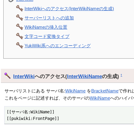
InterWikiへのアクセス(InterWikiNameの生成)
サーバーリストへの追加
WikiNameの挿入位置
文字コード変換タイプ
YukiWiki系へのエンコーディング
InterWiki
へのアクセス(
InterWikiName
の生成)
†
サーバリストにある サーバ名:
WikiName
を
BracketName
で作れ
これをページに記述すれば、そのサーバの
WikiName
へのハイパ
[[サーバ名:WikiName]]

[[pukiwiki:FrontPage]]