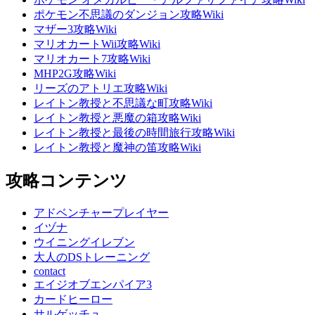
ポケモン不思議のダンジョン攻略Wiki
マザー3攻略Wiki
マリオカートWii攻略Wiki
マリオカート7攻略Wiki
MHP2G攻略Wiki
リーズのアトリエ攻略Wiki
レイトン教授と不思議な町攻略Wiki
レイトン教授と悪魔の箱攻略Wiki
レイトン教授と最後の時間旅行攻略Wiki
レイトン教授と魔神の笛攻略Wiki
攻略コンテンツ
アドベンチャープレイヤー
イヅナ
ウイニングイレブン
大人のDSトレーニング
contact
エイジオブエンパイア3
カードヒーロー
サルゲッチュ