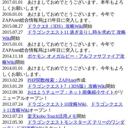
2017.01.01 あけましておめでとうございます。本年もよろ
しくお願いします。
2016.01.01 あけましておめでとうございます。今年で
ZAPAnet総合情報局は15年目に突入します。
2015.08.27
ドラクエ8（3DS）攻略Wiki
開始
2015.07.27
ドラゴンクエスト11 過ぎ去りし時を求めて 攻略
Wiki
開始
2015.01.01 あけましておめでとうございます。今年で
ZAPAnet総合情報局は14年目に突入します。
2014.11.18
ポケモン オメガルビー・アルファサファイア攻
略Wiki
開始
2014.01.01 あけましておめでとうございます。今年もよろ
しくお願いします。
2013.02.29
PHP関数検索：ZAPAnet
作成
2013.01.29
ドラゴンクエスト7（3DS版）攻略Wiki
開始
2012.09.30
おはようチューブ：ネット画像縮小サイト
がリ
ニューアルオープン！
2012.07.24
ドラゴンクエスト10攻略Wiki
、
ドラゴンクエス
ト11攻略Wiki
オープン！
2012.07.23
楽天kobo Touch活用メモ
開始
2012.05.30
ドラゴンクエストモンスターズ テリーのワンダ