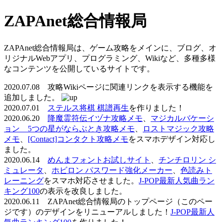
ZAPAnet総合情報局
ZAPAnet総合情報局は、ゲーム攻略をメインに、ブログ、オ
リジナルWebアプリ、プログラミング、Wikiなど、多種多様
なコンテンツを公開しているサイトです。
2020.07.08 攻略Wikiページに関連リンクを表示する機能を
追加しました。
2020.07.01
ステルス将棋 棋譜再生
を作りました！
2020.06.20
降魔霊符伝イヅナ攻略メモ
、
マジカルバケーシ
ョン 5つの星がならぶとき攻略メモ
、
ロストマジック攻略
メモ
、
[Contact]コンタクト攻略メモ
をスマホデザイン対応し
ました。
2020.06.14
めんまフォントお試しサイト
、
チンチロリン シ
ミュレータ
、
ホビロン パスワード強化メーカー
、
色読みト
レーニング
をスマホ対応させました。
J-POP最新人気曲ラン
キング100
の表示を改良しました。
2020.06.11 ZAPAnet総合情報局のトップページ（このペー
ジです）のデザインをリニューアルしました！
J-POP最新人