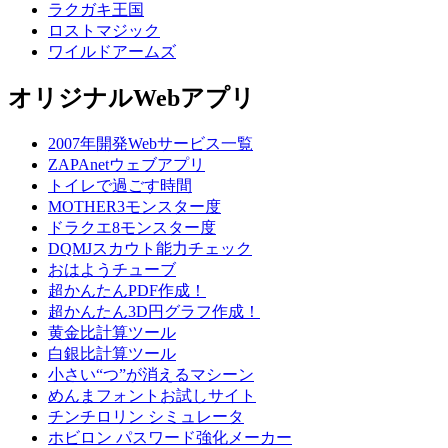
ラクガキ王国
ロストマジック
ワイルドアームズ
オリジナルWebアプリ
2007年開発Webサービス一覧
ZAPAnetウェブアプリ
トイレで過ごす時間
MOTHER3モンスター度
ドラクエ8モンスター度
DQMJスカウト能力チェック
おはようチューブ
超かんたんPDF作成！
超かんたん3D円グラフ作成！
黄金比計算ツール
白銀比計算ツール
小さい“つ”が消えるマシーン
めんまフォントお試しサイト
チンチロリン シミュレータ
ホビロン パスワード強化メーカー