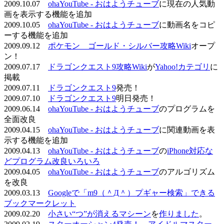
2009.10.07
ohaYouTube - おはようチューブ
に現在の人気動
画を表示する機能を追加
2009.10.05
ohaYouTube - おはようチューブ
に動画名をコピ
ーする機能を追加
2009.09.12
ポケモン ゴールド・シルバー攻略Wiki
オープ
ン！
2009.07.17
ドラゴンクエスト9攻略Wiki
が
Yahoo!カテゴリ
に
掲載
2009.07.11
ドラゴンクエスト9
発売！
2009.07.10
ドラゴンクエスト9
明日発売！
2009.06.14
ohaYouTube - おはようチューブ
のプログラムを
全面改良
2009.04.15
ohaYouTube - おはようチューブ
に関連動画を表
示する機能を追加
2009.04.13
ohaYouTube - おはようチューブ
の
iPhone対応な
どプログラム改良いろいろ
2009.04.05
ohaYouTube - おはようチューブ
のアルゴリズム
を改良
2009.03.13
Googleで「m9（＾Д＾）プギャー検索」できる
ブックマークレット
2009.02.20
小さい“つ”が消えるマシーン
を
作りました
。