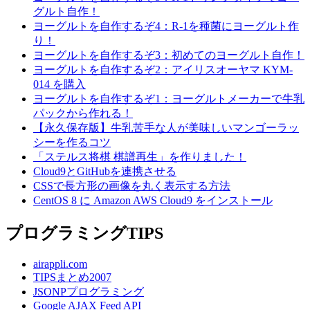
グルト自作！
ヨーグルトを自作するぞ4：R-1を種菌にヨーグルト作
り！
ヨーグルトを自作するぞ3：初めてのヨーグルト自作！
ヨーグルトを自作するぞ2：アイリスオーヤマ KYM-
014 を購入
ヨーグルトを自作するぞ1：ヨーグルトメーカーで牛乳
パックから作れる！
【永久保存版】牛乳苦手な人が美味しいマンゴーラッ
シーを作るコツ
「ステルス将棋 棋譜再生」を作りました！
Cloud9とGitHubを連携させる
CSSで長方形の画像を丸く表示する方法
CentOS 8 に Amazon AWS Cloud9 をインストール
プログラミングTIPS
airappli.com
TIPSまとめ2007
JSONPプログラミング
Google AJAX Feed API