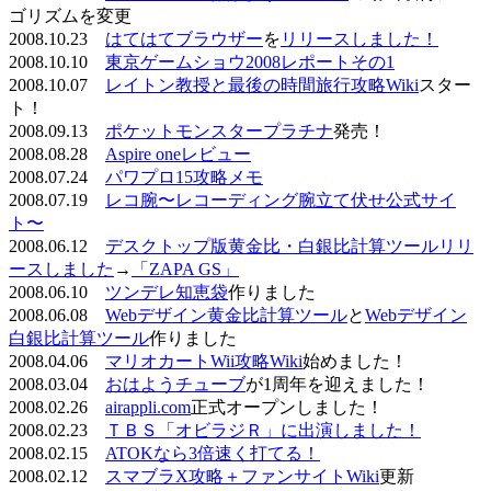
ゴリズムを変更
2008.10.23
はてはてブラウザー
を
リリースしました！
2008.10.10
東京ゲームショウ2008レポートその1
2008.10.07
レイトン教授と最後の時間旅行攻略Wiki
スター
ト！
2008.09.13
ポケットモンスタープラチナ
発売！
2008.08.28
Aspire oneレビュー
2008.07.24
パワプロ15攻略メモ
2008.07.19
レコ腕〜レコーディング腕立て伏せ公式サイ
ト〜
2008.06.12
デスクトップ版黄金比・白銀比計算ツールリリ
ースしました
→
「ZAPA GS」
2008.06.10
ツンデレ知恵袋
作りました
2008.06.08
Webデザイン黄金比計算ツール
と
Webデザイン
白銀比計算ツール
作りました
2008.04.06
マリオカートWii攻略Wiki
始めました！
2008.03.04
おはようチューブ
が1周年を迎えました！
2008.02.26
airappli.com
正式オープンしました！
2008.02.23
ＴＢＳ「オビラジＲ」に出演しました！
2008.02.15
ATOKなら3倍速く打てる！
2008.02.12
スマブラX攻略＋ファンサイトWiki
更新