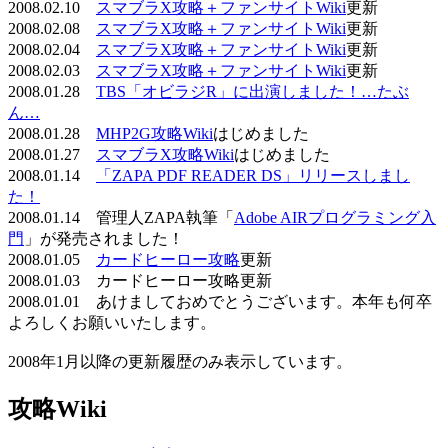
2008.02.10
スマブラX攻略＋ファンサイトWiki
更新
2008.02.08
スマブラX攻略＋ファンサイトWiki
更新
2008.02.04
スマブラX攻略＋ファンサイトWiki
更新
2008.02.03
スマブラX攻略＋ファンサイトWiki
更新
2008.01.28
TBS「オビラジR」に出演しました！…たぶ
ん…
2008.01.28
MHP2G攻略Wiki
はじめました
2008.01.27
スマブラX攻略Wiki
はじめました
2008.01.14
「ZAPA PDF READER DS」リリースしまし
た！
2008.01.14 管理人ZAPA執筆「
Adobe AIRプログラミング入
門
」が発売されました！
2008.01.05
カードヒーロー攻略
更新
2008.01.03 カードヒーロー攻略更新
2008.01.01 あけましておめでとうございます。本年も何卒
よろしくお願いいたします。
2008年1月以降の更新履歴のみ表示しています。
攻略Wiki