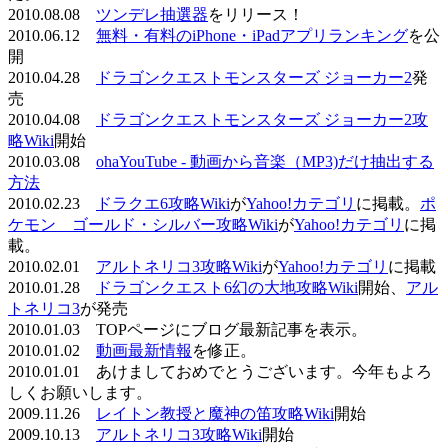
2010.08.08
ツンデレ抽選器
をリリース！
2010.06.12
無料・有料のiPhone・iPadアプリランキング
を公
開
2010.04.28
ドラゴンクエストモンスターズ ジョーカー2
発
売
2010.04.08
ドラゴンクエストモンスターズ ジョーカー2攻
略Wiki
開始
2010.03.08
ohaYouTube - 動画から音楽（MP3)だけ抽出する
方法
2010.02.23
ドラクエ6攻略Wiki
が
Yahoo!カテゴリ
に掲載。
ポ
ケモン ゴールド・シルバー攻略Wiki
が
Yahoo!カテゴリ
に掲
載。
2010.02.01
アルトネリコ3攻略Wiki
が
Yahoo!カテゴリ
に掲載
2010.01.28
ドラゴンクエスト6幻の大地攻略Wiki
開始、
アル
トネリコ3
が発売
2010.01.03 TOPページにブログ最新記事を表示。
2010.01.02
動画最新情報
を修正。
2010.01.01 あけましておめでとうございます。今年もよろ
しくお願いします。
2009.11.26
レイトン教授と魔神の笛攻略Wiki
開始
2009.10.13
アルトネリコ3攻略Wiki
開始