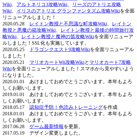
Wiki
、
アルトネリコ3攻略Wiki
、
リーズのアトリエ攻略
Wiki
、
イリスのアトリエ グランファンタズム攻略Wiki
を全面
リニューアルしました！
2020.05.28
レイトン教授と不思議な町攻略Wiki
、
レイトン
教授と悪魔の箱攻略Wiki
、
レイトン教授と最後の時間旅行攻
略Wiki
、
レイトン教授と魔神の笛攻略Wiki
を全面リニューア
ルしました！SSL化も実施しています。
2020.05.25
ドラゴンクエスト9攻略Wiki
を全面リニューアル
しました！
2020.05.21
マリオカートWii攻略Wiki
と
マリオカート7攻略
Wiki
を全面リニューアルしました！スマホから見やすいよう
になりました。
2020.01.01 あけましておめでとうございます。本年もよろ
しくお願いします。
2019.01.01 あけましておめでとうございます。本年もよろ
しくお願いします。
2018.05.17
認知症予防！色読みトレーニング
を作成
2018.01.01 あけましておめでとうございます。本年もよろ
しくお願いします。
2017.06.28
ゲーム最新情報
を更新。
2017.05.19 デザイン変更しました。