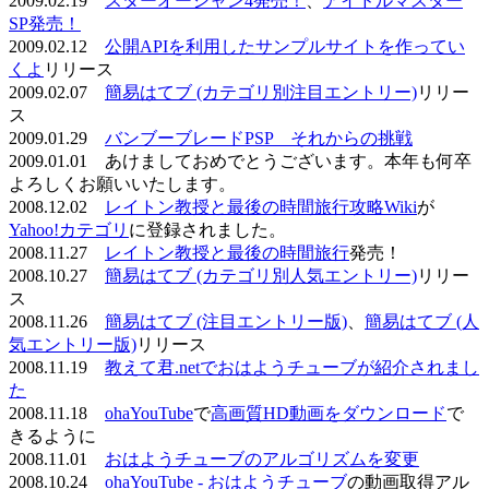
2009.02.19
スターオーシャン4発売！
、
アイドルマスター
SP発売！
2009.02.12
公開APIを利用したサンプルサイトを作ってい
くよ
リリース
2009.02.07
簡易はてブ (カテゴリ別注目エントリー)
リリー
ス
2009.01.29
バンブーブレードPSP それからの挑戦
2009.01.01 あけましておめでとうございます。本年も何卒
よろしくお願いいたします。
2008.12.02
レイトン教授と最後の時間旅行攻略Wiki
が
Yahoo!カテゴリ
に登録されました。
2008.11.27
レイトン教授と最後の時間旅行
発売！
2008.10.27
簡易はてブ (カテゴリ別人気エントリー)
リリー
ス
2008.11.26
簡易はてブ (注目エントリー版)
、
簡易はてブ (人
気エントリー版)
リリース
2008.11.19
教えて君.netでおはようチューブが紹介されまし
た
2008.11.18
ohaYouTube
で
高画質HD動画をダウンロード
で
きるように
2008.11.01
おはようチューブのアルゴリズムを変更
2008.10.24
ohaYouTube - おはようチューブ
の動画取得アル