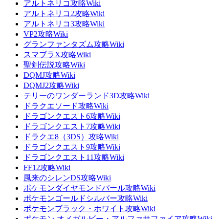
アルトネリコ攻略Wiki
アルトネリコ2攻略Wiki
アルトネリコ3攻略Wiki
VP2攻略Wiki
グランファンタズム攻略Wiki
スマブラX攻略Wiki
聖剣伝説攻略Wiki
DQMJ攻略Wiki
DQMJ2攻略Wiki
テリーのワンダーランド3D攻略Wiki
ドラクエソード攻略Wiki
ドラゴンクエスト6攻略Wiki
ドラゴンクエスト7攻略Wiki
ドラクエ8（3DS）攻略Wiki
ドラゴンクエスト9攻略Wiki
ドラゴンクエスト11攻略Wiki
FF12攻略Wiki
風来のシレンDS攻略Wiki
ポケモンダイヤモンドパール攻略Wiki
ポケモンゴールドシルバー攻略Wiki
ポケモンブラック・ホワイト攻略Wiki
ポケモン オメガルビー・アルファサファイア攻略Wiki