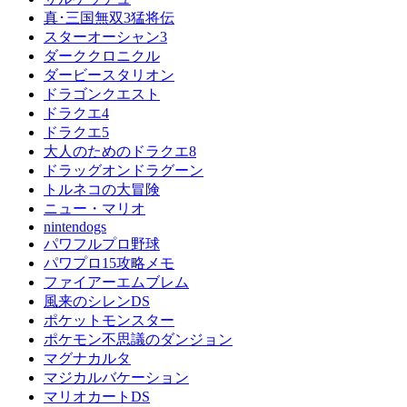
真･三国無双3猛将伝
スターオーシャン3
ダーククロニクル
ダービースタリオン
ドラゴンクエスト
ドラクエ4
ドラクエ5
大人のためのドラクエ8
ドラッグオンドラグーン
トルネコの大冒険
ニュー・マリオ
nintendogs
パワフルプロ野球
パワプロ15攻略メモ
ファイアーエムブレム
風来のシレンDS
ポケットモンスター
ポケモン不思議のダンジョン
マグナカルタ
マジカルバケーション
マリオカートDS