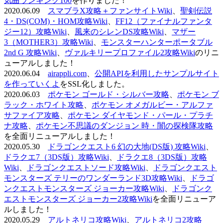
気曲ランキング100
を作りました！
2020.06.09
スマブラX攻略＋ファンサイトWiki
、
聖剣伝説
4・DS(COM)・HOM攻略Wiki
、
FF12（ファイナルファンタ
ジー12）攻略Wiki
、
風来のシレンDS攻略Wiki
、
マザー
3（MOTHER3）攻略Wiki
、
モンスターハンターポータブル
2nd G 攻略Wiki
、
ヴァルキリープロファイル2攻略Wiki
のリニ
ューアルしました！
2020.06.04
airappli.com
、
公開APIを利用したサンプルサイト
を作っていくよ
をSSL化しました。
2020.06.03
ポケモン ゴールド・シルバー攻略
、
ポケモン ブ
ラック・ホワイト攻略
、
ポケモン オメガルビー・アルファ
サファイア攻略
、
ポケモン ダイヤモンド・パール・プラチ
ナ攻略
、
ポケモン不思議のダンジョン 時・闇の探検隊攻略
を全面リニューアルしました！
2020.05.30
ドラゴンクエスト6 幻の大地(DS版) 攻略Wiki
、
ドラクエ7（3DS版）攻略Wiki
、
ドラクエ8（3DS版）攻略
Wiki
、
ドラゴンクエストソード攻略Wiki
、
ドラゴンクエスト
モンスターズ テリーのワンダーランド3D攻略Wiki
、
ドラゴ
ンクエストモンスターズ ジョーカー攻略Wiki
、
ドラゴンク
エストモンスターズ ジョーカー2攻略Wiki
を全面リニューア
ルしました！
2020.05.29
アルトネリコ攻略Wiki
、
アルトネリコ2攻略