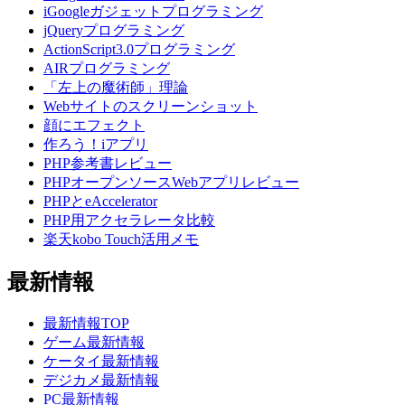
iGoogleガジェットプログラミング
jQueryプログラミング
ActionScript3.0プログラミング
AIRプログラミング
「左上の魔術師」理論
Webサイトのスクリーンショット
顔にエフェクト
作ろう！iアプリ
PHP参考書レビュー
PHPオープンソースWebアプリレビュー
PHPとeAccelerator
PHP用アクセラレータ比較
楽天kobo Touch活用メモ
最新情報
最新情報TOP
ゲーム最新情報
ケータイ最新情報
デジカメ最新情報
PC最新情報