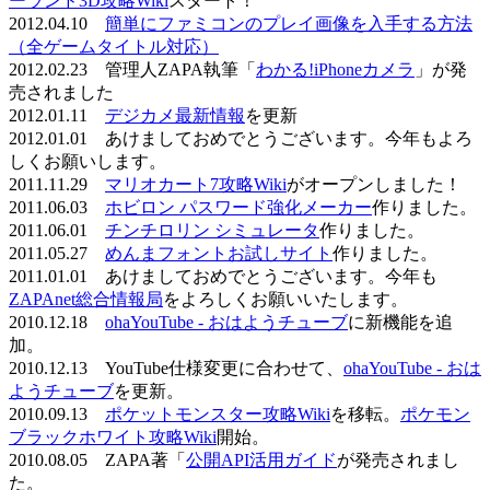
ーランド3D攻略Wiki
スタート！
2012.04.10
簡単にファミコンのプレイ画像を入手する方法
（全ゲームタイトル対応）
2012.02.23 管理人ZAPA執筆「
わかる!iPhoneカメラ
」が発
売されました
2012.01.11
デジカメ最新情報
を更新
2012.01.01 あけましておめでとうございます。今年もよろ
しくお願いします。
2011.11.29
マリオカート7攻略Wiki
がオープンしました！
2011.06.03
ホビロン パスワード強化メーカー
作りました。
2011.06.01
チンチロリン シミュレータ
作りました。
2011.05.27
めんまフォントお試しサイト
作りました。
2011.01.01 あけましておめでとうございます。今年も
ZAPAnet総合情報局
をよろしくお願いいたします。
2010.12.18
ohaYouTube - おはようチューブ
に新機能を追
加。
2010.12.13 YouTube仕様変更に合わせて、
ohaYouTube - おは
ようチューブ
を更新。
2010.09.13
ポケットモンスター攻略Wiki
を移転。
ポケモン
ブラックホワイト攻略Wiki
開始。
2010.08.05 ZAPA著「
公開API活用ガイド
が発売されまし
た。