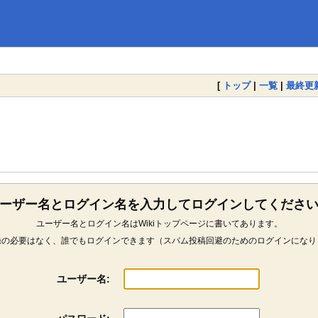
[
トップ
|
一覧
|
最終更
ーザー名とログイン名を入力してログインしてくださ
ユーザー名とログイン名はWikiトップページに書いてあります。
録の必要はなく、誰でもログインできます（スパム投稿回避のためのログインになり
ユーザー名: