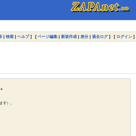
新
|
検索
|
ヘルプ
] [
ページ編集
|
新規作成
|
差分
|
過去ログ
] [
ログイン
]
い。
ます）。