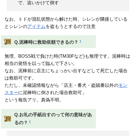
で、追いかけて倒す
なお、トドが混乱状態から解けた時、シレンが隣接している
とシレンの
アイテム
を盗もうとするので注意
†
Q.泥棒時に救助依頼できるの？
無理。BOSS戦で負けた時(TM30Fなど)も無理です。泥棒時は
相当の覚悟を以って臨んで下さい。
なお、泥棒前に店主にちょっかい出すなどして死亡した場合
は救助可です。
ただし、未確認情報ながら「店主・番犬・盗賊番以外の
モン
スター
に泥棒時に倒された場合救助可」
という報告アリ。真偽不明。
Q.お礼の手紙出すのって何の意味があ
†
るの？