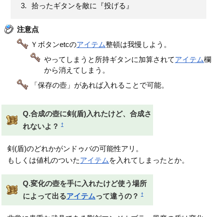
拾ったギタンを敵に『投げる』
注意点
Ｙボタンetcの
アイテム
整頓は我慢しよう。
やってしまうと所持ギタンに加算されて
アイテム
欄
から消えてしまう。
「保存の壺」があれば入れることで可能。
Q.合成の壺に剣(盾)入れたけど、合成さ
†
れないよ？
剣(盾)のどれかがンドゥバの可能性アリ。
もしくは値札のついた
アイテム
を入れてしまったとか。
Q.変化の壺を手に入れたけど使う場所
†
によって出る
アイテム
って違うの？