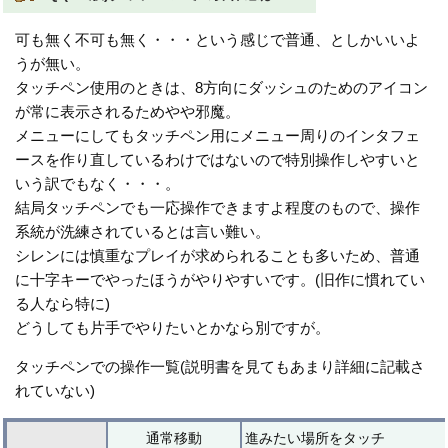
可も無く不可も無く・・・という感じで普通、としかいいよ
うが無い。
タッチペン使用のときは、8方向にダッシュのためのアイコン
が常に表示されるためやや邪魔。
メニューにしてもタッチペン用にメニュー周りのインタフェ
ースを作り直しているわけではないので特別操作しやすいと
いう訳でもなく・・・。
結局タッチペンでも一応操作できますよ程度のもので、操作
系統が洗練されているとは言い難い。
シレンには慎重なプレイが求められることも多いため、普通
に十字キーでやったほうがやりやすいです。(旧作に慣れてい
る人なら特に)
どうしても片手でやりたいとかなら別ですが。
タッチペンでの操作一覧(説明書を見てもあまり詳細に記載さ
れていない)
通常移動
進みたい場所をタッチ