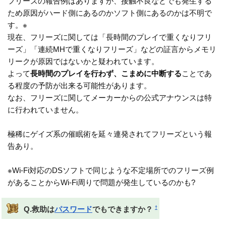
フリーズの報告例はありますが、接触不良などでも発生する
ため原因がハード側にあるのかソフト側にあるのかは不明で
す。※
現在、フリーズに関しては「長時間のプレイで重くなりフリ
ーズ」「連続MHで重くなりフリーズ」などの証言からメモリ
リークが原因ではないかと疑われています。
よって
長時間のプレイを行わず、こまめに中断する
ことであ
る程度の予防が出来る可能性があります。
なお、フリーズに関してメーカーからの公式アナウンスは特
に行われていません。
極稀にゲイズ系の催眠術を延々連発されてフリーズという報
告あり。
※Wi-Fi対応のDSソフトで同じような不定場所でのフリーズ例
があることからWi-Fi周りで問題が発生しているのかも?
†
Q.救助は
パスワード
でもできますか？