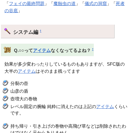
「
フェイの最終問題
」「
魔蝕虫の道
」「
儀式の洞窟
」「
死者
の谷底
」
システム編
†
†
Q.○○って
アイテム
なくなってるよね？
効果が多少変わったりしているものもありますが、SFC版の
大半の
アイテム
はそのまま残ってます
分裂の壺
山彦の盾
壺増大の巻物
レベル固定の腕輪 純粋に消えたのは上記の
アイテム
くらい
です。
持ち帰り・引き上げの巻物や高飛び草などは削除されたわ
けではなく元からありません。