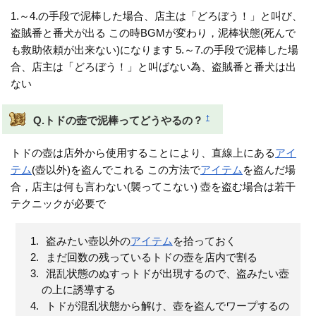
1.～4.の手段で泥棒した場合、店主は「どろぼう！」と叫び、
盗賊番と番犬が出る この時BGMが変わり，泥棒状態(死んで
も救助依頼が出来ない)になります 5.～7.の手段で泥棒した場
合、店主は「どろぼう！」と叫ばない為、盗賊番と番犬は出
ない
†
Q.トドの壺で泥棒ってどうやるの？
トドの壺は店外から使用することにより、直線上にある
アイ
テム
(壺以外)を盗んでこれる この方法で
アイテム
を盗んだ場
合，店主は何も言わない(襲ってこない) 壺を盗む場合は若干
テクニックが必要で
盗みたい壺以外の
アイテム
を拾っておく
まだ回数の残っているトドの壺を店内で割る
混乱状態のぬすっトドが出現するので、盗みたい壺
の上に誘導する
トドが混乱状態から解け、壺を盗んでワープするの