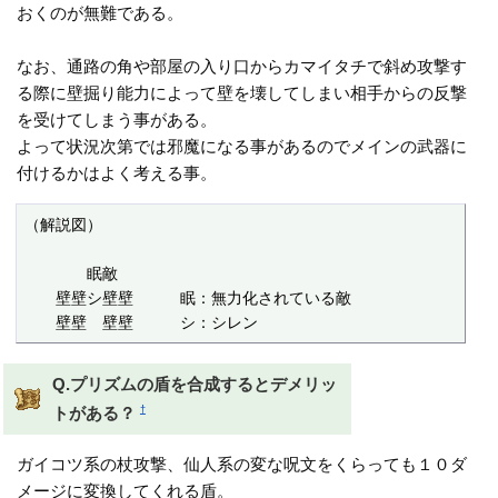
おくのが無難である。
なお、通路の角や部屋の入り口からカマイタチで斜め攻撃す
る際に壁掘り能力によって壁を壊してしまい相手からの反撃
を受けてしまう事がある。
よって状況次第では邪魔になる事があるのでメインの武器に
付けるかはよく考える事。
（解説図）

　　　　眠敵　　　　

　　壁壁シ壁壁　　　眠：無力化されている敵

　　壁壁　壁壁　　　シ：シレン
Q.プリズムの盾を合成するとデメリッ
†
トがある？
ガイコツ系の杖攻撃、仙人系の変な呪文をくらっても１０ダ
メージに変換してくれる盾。