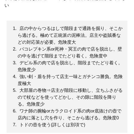
い
店の中からつるはしで階段まで通路を掘り、そこか
ら逃げる。極めて正統派の泥棒法。店主や盗賊番な
どの対応策が必要。危険度大
パコレプキン系or死神・冥王の肉で店を脱出し、壁
の中を逃げて階段までたどり着く。危険度中
デビル系の肉で店を脱出し、階段までたどり着く。
危険度少
強い剣・盾を持って店主一味とガチンコ勝負。危険
度極大
大部屋の巻物⇒店主が階段に移動し、立ちふさがる
ので杖などを使ってどかし、その隙に階段を降り
る。危険度少
ワナ師の腕輪orカラクロイド系の肉or底抜けの壺で
店内に落とし穴を作り、そこから逃げる。危険度0
トドの壺を使う(詳しくは別項で)