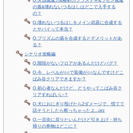
Q.火迅風魔刀&秘剣カブラステギ&ラセン風魔
の盾&壊れないつるはしはどこで入手する
の？
Q.壊れないつるはしをメイン武器に合成する
とヤバイって本当？
Q.プリズムの盾を合成するとデメリットがあ
る？
シナリオ攻略編
Q.階段がないフロアがあるんだけどバグ？
Q.今、レベルが○○で装備が○○なんですけどこ
ばみ谷クリアできますか？
Q.初心者なんだけど、どうやってこばみ谷ク
リアすればいい？
Q.犬におにぎり投げたら2ダメージで、慌てて
話そうとしたら斬っちゃったよ...orz
Q.一旦街に戻りたいんだけど引き上げ・持ち
帰りの巻物はどこに？