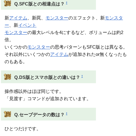
†
Q.SFC版との相違点は？
新
アイテム
、新罠、
モンスター
のエフェクト、新
モンスタ
ー
、新
イベント
モンスター
の最大レベルを4にするなど、ボリュームは約2
倍。
いくつかの
モンスター
の思考パターンもSFC版とは異なる。
それ以外にいくつかの
アイテム
が追加されたor無くなったも
のもある。
†
Q.DS版とスマホ版との違いは？
操作感以外はほぼ同じです。
「見渡す」コマンドが追加されています。
†
Q.セーブデータの数は？
ひとつだけです。