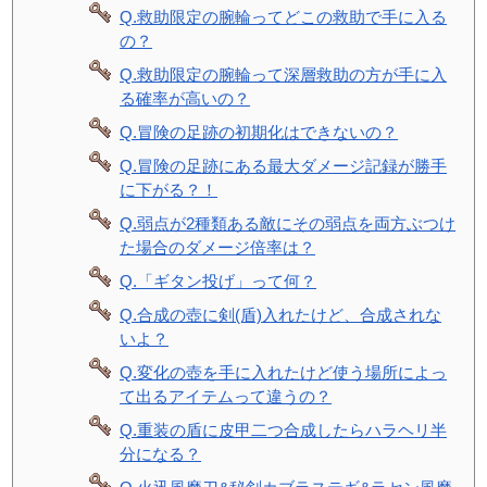
Q.救助限定の腕輪ってどこの救助で手に入る
の？
Q.救助限定の腕輪って深層救助の方が手に入
る確率が高いの？
Q.冒険の足跡の初期化はできないの？
Q.冒険の足跡にある最大ダメージ記録が勝手
に下がる？！
Q.弱点が2種類ある敵にその弱点を両方ぶつけ
た場合のダメージ倍率は？
Q.「ギタン投げ」って何？
Q.合成の壺に剣(盾)入れたけど、合成されな
いよ？
Q.変化の壺を手に入れたけど使う場所によっ
て出るアイテムって違うの？
Q.重装の盾に皮甲二つ合成したらハラヘリ半
分になる？