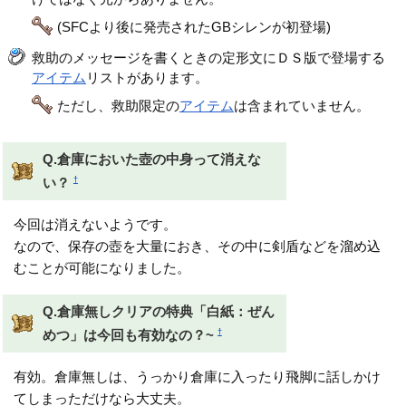
(SFCより後に発売されたGBシレンが初登場)
救助のメッセージを書くときの定形文にＤＳ版で登場する
アイテム
リストがあります。
ただし、救助限定の
アイテム
は含まれていません。
Q.倉庫においた壺の中身って消えな
†
い？
今回は消えないようです。
なので、保存の壺を大量におき、その中に剣盾などを溜め込
むことが可能になりました。
Q.倉庫無しクリアの特典「白紙：ぜん
†
めつ」は今回も有効なの？~
有効。倉庫無しは、うっかり倉庫に入ったり飛脚に話しかけ
てしまっただけなら大丈夫。