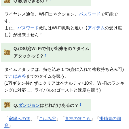
Q.救助できるの？
ワイヤレス通信、Wi-Fiコネクション、
パスワード
で可能で
す。
また、
パスワード
救助はWi-Fi救助と違い【
アイテム
の受け渡
し】が出来ません！
Q.(DS版)Wi-Fiで何が出来るの？タイム
†
アタックって？
タイムアタックは、持ち込み１つ(壺に入れて複数持ち込み可)
で
こばみ谷
までのタイムを競う。
(1万ギタン持たずにクリアはペナルティ+10分、Wi-Fiのランキ
ングに対応し、ライバルのゴーストと速度を競う)
†
Q.
ダンジョン
はどれだけあるの？
「
宿場への道
」「
こばみ谷
」「
食神のほこら
」「
掛軸裏の洞
窟
」