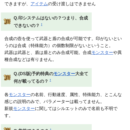
できますが、
アイテム
の受け渡しはできません
Q.印システムはないの？つまり、合成
†
できないの？
合成の壺を使って武器と盾の合成が可能です。印がないとい
うのは合成（特殊能力）の個数制限がないということ。
武器は武器と、盾は盾とのみ合成可能。合成
モンスター
や異
種合成などは有りません。
Q.(DS版)予約特典の
モンスター
大全て
†
何が載ってるの？
各
モンスター
の名前、行動速度、属性、特殊能力、とこんな
感じの説明のみで、パラメーターは載ってません。
新規
モンスター
に関してはシルエットのみで名前も不明で
す。
†