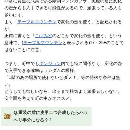
非常に貴重な武具である剛剣マンジカブラ、風魔の盾は変化
の壺からも入手できる可能性があるので、頑張っている人も
多いはず。
よく「
テーブルマウンテン
で変化の壺を使う」と記述される
が、
正確に書くと『
こばみ谷
のどこかで変化の壺を使う』という
意味で、(
テーブルマウンテン
と表示される)17～25Fのことで
はないことに注意。
つまり、町中でも
ダンジョン
内でも特に関係なく、変化の壺
で入手できる確率はランダムの模様。
「○階のあの場所で使わないとダメ！」等の特殊な条件は無
い。
どうしても欲しいなら、出るまで根気よく頑張るしかない。
安全面を考えて町の中がオススメ。
Q.重装の盾に皮甲二つ合成したらハラ
†
ヘリ半分になる？