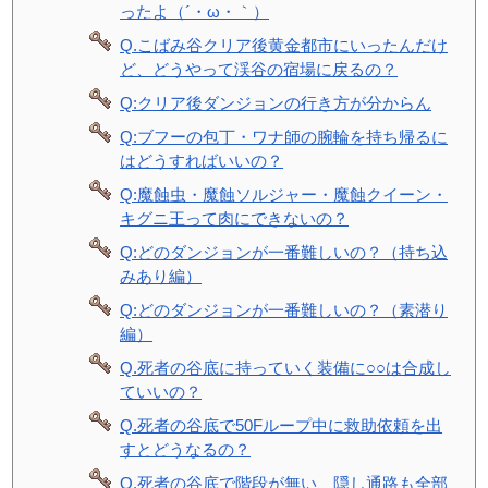
ったよ（´・ω・｀）
Q.こばみ谷クリア後黄金都市にいったんだけ
ど、どうやって渓谷の宿場に戻るの？
Q:クリア後ダンジョンの行き方が分からん
Q:ブフーの包丁・ワナ師の腕輪を持ち帰るに
はどうすればいいの？
Q:魔蝕虫・魔蝕ソルジャー・魔蝕クイーン・
キグニ王って肉にできないの？
Q:どのダンジョンが一番難しいの？（持ち込
みあり編）
Q:どのダンジョンが一番難しいの？（素潜り
編）
Q.死者の谷底に持っていく装備に○○は合成し
ていいの？
Q.死者の谷底で50Fループ中に救助依頼を出
すとどうなるの？
Q.死者の谷底で階段が無い、隠し通路も全部