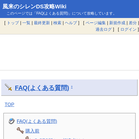
風来のシレンDS攻略Wiki
このページでは「FAQ(よくある質問)」について攻略しています。
[
トップ
|
一覧
|
最終更新
|
検索
|
ヘルプ
] [
ページ編集
|
新規作成
|
差分
|
過去ログ
] [
ログイン
]
FAQ(よくある質問)
†
TOP
FAQ(よくある質問)
購入前