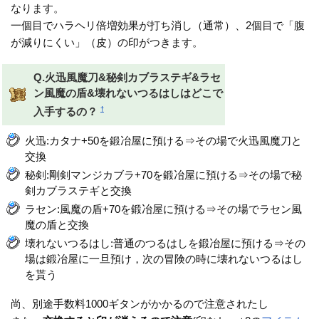
なります。
一個目でハラヘリ倍増効果が打ち消し（通常）、2個目で「腹
が減りにくい」（皮）の印がつきます。
Q.火迅風魔刀&秘剣カブラステギ&ラセ
ン風魔の盾&壊れないつるはしはどこで
†
入手するの？
火迅:カタナ+50を鍛冶屋に預ける⇒その場で火迅風魔刀と
交換
秘剣:剛剣マンジカブラ+70を鍛冶屋に預ける⇒その場で秘
剣カブラステギと交換
ラセン:風魔の盾+70を鍛冶屋に預ける⇒その場でラセン風
魔の盾と交換
壊れないつるはし:普通のつるはしを鍛冶屋に預ける⇒その
場は鍛冶屋に一旦預け，次の冒険の時に壊れないつるはし
を貰う
尚、別途手数料1000ギタンがかかるので注意されたし