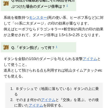
Q.弱点が2種類ある敵にその弱点を両方
†
ぶつけた場合のダメージ倍率は？
系統を複数持つ
モンスター
(死の使い系、ヒーポフ系など)に対
して「○○系に大ダメージ」の印の効果が重なります。
例えばヒーポフならドラゴンキラー+斬空剣の両方の印の効果
が上乗せされて、ダメージ倍率は 1.5×1.5=2.25 となります。
†
Q.「ギタン投げ」って何？
ギタンを金額の1/10のダメージを与えられる攻撃
アイテム
と
して使うこと。
道具として預けられる点も利用すれば机山タイムアタックetc
でも使える。
Ｂダッシュで（地面に落ちている）ギタンの上に乗
る
そのまま何かの
アイテム
と『交換』を選ぶ。その後
に置いた
アイテム
を回収する。