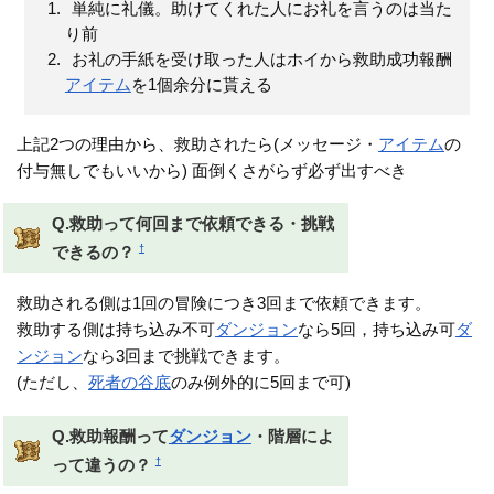
単純に礼儀。助けてくれた人にお礼を言うのは当た
り前
お礼の手紙を受け取った人はホイから救助成功報酬
アイテム
を1個余分に貰える
上記2つの理由から、救助されたら(メッセージ・
アイテム
の
付与無しでもいいから) 面倒くさがらず必ず出すべき
Q.救助って何回まで依頼できる・挑戦
†
できるの？
救助される側は1回の冒険につき3回まで依頼できます。
救助する側は持ち込み不可
ダンジョン
なら5回，持ち込み可
ダ
ンジョン
なら3回まで挑戦できます。
(ただし、
死者の谷底
のみ例外的に5回まで可)
Q.救助報酬って
ダンジョン
・階層によ
†
って違うの？