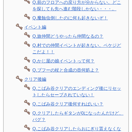
Q.前のフロアへの戻り方が分からない。どこ
を探しても先へ進む階段しかない・・・。
Q.魔蝕虫倒したのに何も起きないぞ！
イベント編
Q.旅仲間どうやったら仲間なるの？
Q.村での仲間イベントが起きない。ペケジど
こだよ！！
Q.かじ屋の娘イベントって何？
Q.ブフーの杖と合成の壺何処よ？
クリア後編
Q.こばみ谷クリアのエンディング後にリセッ
トしたらセーブされていない！
Q.こばみ谷クリア後何すればいい？
Q.クリアしたらギタンが0になったんだけど、
バグ？
Q.こばみ谷クリアしたらおにぎり貰えなくな