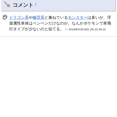
コメント
†
ドラゴン系
や
幽霊系
と兼ねている
モンスター
は多いが、浮
遊属性単体はペンペンだけなのか。なんかポケモンで単飛
行タイプが少ないのと似てる。 --
2019年03月18日 (月) 22:39:10