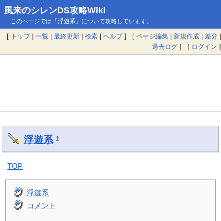
風来のシレンDS攻略Wiki
このページでは「浮遊系」について攻略しています。
[
トップ
|
一覧
|
最終更新
|
検索
|
ヘルプ
] [
ページ編集
|
新規作成
|
差分
|
過去ログ
] [
ログイン
]
浮遊系
†
TOP
浮遊系
コメント