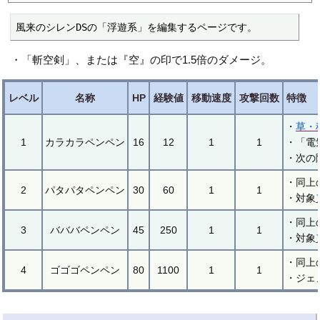
風来のシレンDSの「浮遊系」を編集するページです。
・「斬空剣」、または『空』の印で1.5倍のダメージ。
レベル
名称
HP
経験値
移動速度
攻撃回数
特徴
・
草・
1
カラカラペンペン
16
12
1
1
・「電
・次の
・同上
2
パタパタペンペン
30
60
1
1
・対象
・同上
3
バババペンペン
45
250
1
1
・対象
・同上
4
ゴゴゴペンペン
80
1100
1
1
・ジェ