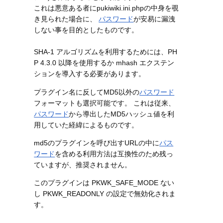
これは悪意ある者にpukiwiki.ini.phpの中身を覗
き見られた場合に、
パスワード
が安易に漏洩
しない事を目的としたものです。
SHA-1 アルゴリズムを利用するためには、PH
P 4.3.0 以降を使用するか mhash エクステン
ションを導入する必要があります。
プラグイン名に反してMD5以外の
パスワード
フォーマットも選択可能です。 これは従来、
パスワード
から導出したMD5ハッシュ値を利
用していた経緯によるものです。
md5のプラグインを呼び出すURLの中に
パス
ワード
を含める利用方法は互換性のため残っ
ていますが、推奨されません。
このプラグインは PKWK_SAFE_MODE ない
し PKWK_READONLY の設定で無効化されま
す。