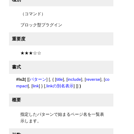
（コマンド）
ブロック型プラグイン
重要度
★★★☆☆
書式
#ls2(
[[
パターン
] [, { [
title
], [
include
], [
reverse
], [
co
mpact
], [
link
] } [,
linkの別名表示
] ]]
)
概要
指定したパターンで始まるページ名を一覧表
示します。