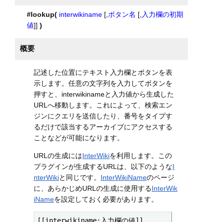
#lookup(
interwikiname
[,
ボタン名
[,
入力欄の初期
値
]]
)
概要
記述した位置にテキスト入力欄とボタンを表
示します。任意の文字列を入力してボタンを
押すと、interwikinameと入力値から生成した
URLへ移動します。これによって、検索エン
ジンにクエリを送信したり、番号をタイプす
るだけで該当するアーカイブにアクセスする
ことなどが可能になります。
URLの生成には
InterWiki
を利用します。この
プラグインが生成するURLは、以下のような
I
nterWiki
と同じです。
InterWikiName
のページ
に、あらかじめURLの生成に使用する
InterWik
iName
を設定しておく必要があります。
[[interwikiname:入力欄の値]]