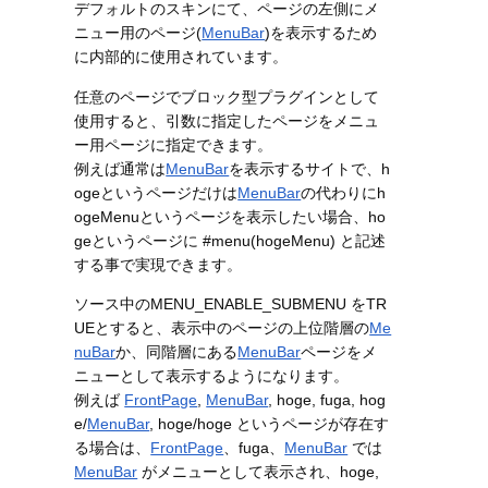
デフォルトのスキンにて、ページの左側にメ
ニュー用のページ(
MenuBar
)を表示するため
に内部的に使用されています。
任意のページでブロック型プラグインとして
使用すると、引数に指定したページをメニュ
ー用ページに指定できます。
例えば通常は
MenuBar
を表示するサイトで、h
ogeというページだけは
MenuBar
の代わりにh
ogeMenuというページを表示したい場合、ho
geというページに #menu(hogeMenu) と記述
する事で実現できます。
ソース中のMENU_ENABLE_SUBMENU をTR
UEとすると、表示中のページの上位階層の
Me
nuBar
か、同階層にある
MenuBar
ページをメ
ニューとして表示するようになります。
例えば
FrontPage
,
MenuBar
, hoge, fuga, hog
e/
MenuBar
, hoge/hoge というページが存在す
る場合は、
FrontPage
、fuga、
MenuBar
では
MenuBar
がメニューとして表示され、hoge,