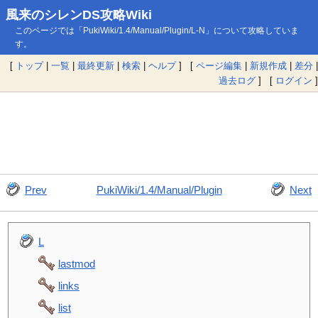
風来のシレンDS攻略Wiki
このページでは「PukiWiki/1.4/Manual/Plugin/L-N」について攻略していま
す。
[
トップ
|
一覧
|
最終更新
|
検索
|
ヘルプ
] [
ページ編集
|
新規作成
|
差分
|
過去ログ
] [
ログイン
]
Prev
PukiWiki/1.4/Manual/Plugin
Next
L
lastmod
links
list