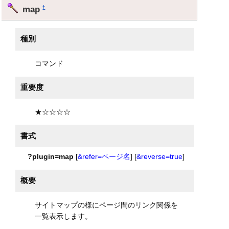
map
†
種別
コマンド
重要度
★☆☆☆☆
書式
?plugin=map
[
&refer=ページ名
] [
&reverse=true
]
概要
サイトマップの様にページ間のリンク関係を
一覧表示します。