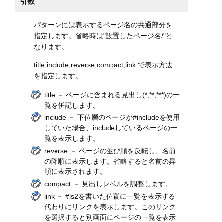
引数
パターンには表示するページ名の共通部分を
指定します。省略時は"設置したページ名/"と
なります。
title,include,reverse,compact,link で表示方法
を指定します。
title － ページに含まれる見出し(*,**,***)の一
覧を併記します。
include － 下位層のページが#includeを使用
していた場合、includeしているページの一
覧を表示します。
reverse － ページの並び順を反転し、名前
の降順に表示します。省略すると名前の昇
順に表示されます。
compact － 見出しレベルを調整します。
link － #ls2を書いた位置に一覧を表示する
代わりにリンクを表示します。このリンク
を選択すると別画面にページの一覧を表示