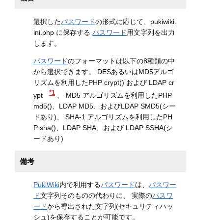
選択した
パスワード
の形式に応じて、pukiwiki.
ini.php に保存する
パスワード
用文字列を出力
します。
パスワード
のフォーマットは以下の8種類の中
から選択できます。 DESあるいはMD5アルゴ
リズムを利用したPHP crypt() および LDAP cr
*1
ypt
、 MD5 アルゴリズムを利用したPHP
md5()、LDAP MD5、およびLDAP SMD5(シー
ドあり)、 SHA-1 アルゴリズムを利用したPH
P sha()、LDAP SHA、および LDAP SSHA(シ
ードあり)
備考
PukiWiki
内で利用する
パスワード
は、
パスワー
ド
文字列そのものの代わりに、 実際の
パスワ
ード
から導出された文字列(セキュリティハッ
シュ)を保存することが可能です。