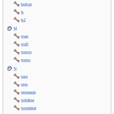
lookup
ls
ls2
M
map
md5
memo
menu
N
navi
new
newpage
nofollow
norelated