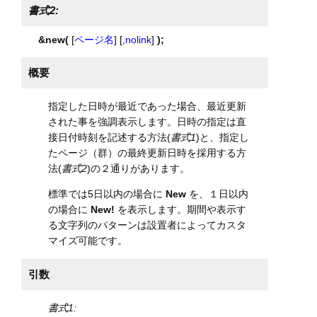
書式2:
&new(
[
ページ名
] [,
nolink
]
);
概要
指定した日時が最近であった場合、最近更新
された事を強調表示します。日時の指定は直
接日付時刻を記述する方法(
書式1
)と、指定し
たページ（群）の最終更新日時を採用する方
法(
書式2
)の２通りがあります。
標準では5日以内の場合に
New
を、１日以内
の場合に
New!
を表示します。期間や表示す
る文字列のパターンは設置者によってカスタ
マイズ可能です。
引数
書式1: