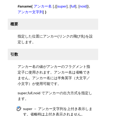
#aname(
アンカー名
[,{[
super
], [
full
], [
noid
]},
アンカー文字列
]
)
概要
指定した位置にアンカー(リンクの飛び先)を設
定します。
引数
アンカー名の値がアンカーのフラグメント指
定子に使用されます。アンカー名は省略でき
ません。アンカー名には半角英字（大文字／
小文字）が使用可能です。
super,full,noid でアンカーの出力方式を指定し
ます。
super － アンカー文字列を上付き表示しま
す。省略時は上付き表示されません。