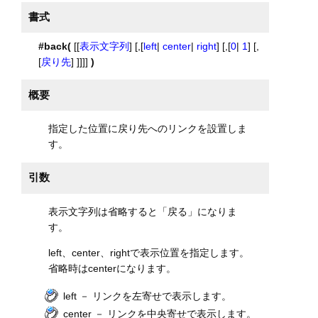
書式
#back(
[[
表示文字列
] [,[
left
|
center
|
right
] [,[
0
|
1
] [,
[
戻り先
] ]]]]
)
概要
指定した位置に戻り先へのリンクを設置しま
す。
引数
表示文字列は省略すると「戻る」になりま
す。
left、center、rightで表示位置を指定します。
省略時はcenterになります。
left － リンクを左寄せで表示します。
center － リンクを中央寄せで表示します。