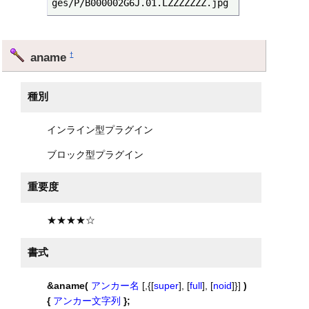
ges/P/B000002G6J.01.LZZZZZZZ.jpg
aname
†
種別
インライン型プラグイン
ブロック型プラグイン
重要度
★★★★☆
書式
&aname(
アンカー名
[,{[
super
], [
full
], [
noid
]}]
)
{
アンカー文字列
};