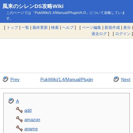
風来のシレンDS攻略Wiki
このページでは「PukiWiki/1.4/Manual/Plugin/A-D」について攻略していま
す。
[
トップ
|
一覧
|
最終更新
|
検索
|
ヘルプ
] [
ページ編集
|
新規作成
|
差分
|
過去ログ
] [
ログイン
]
Prev
PukiWiki/1.4/Manual/Plugin
Next
A
add
amazon
aname