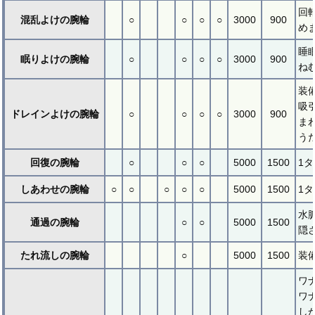
回
混乱よけの腕輪
○
○
○
○
3000
900
め
睡
眠りよけの腕輪
○
○
○
○
3000
900
ね
装
吸
ドレインよけの腕輪
○
○
○
○
3000
900
ま
う
回復の腕輪
○
○
○
5000
1500
1
しあわせの腕輪
○
○
○
○
○
5000
1500
1
水
通過の腕輪
○
○
5000
1500
隠
たれ流しの腕輪
○
5000
1500
装
ワ
ワ
し