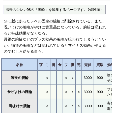
風来のシレンDSの「腕輪」を編集するページです。(値段順)
SFC版にあったレベル固定の腕輪は削除されている。また、
呪いよけの腕輪がやけに貴重品になっている。腕輪は呪われ
ると特殊効果がなくなる。
透視の腕輪などのプラス効果の腕輪が呪われてしまうと辛い
が、痛恨の腕輪などは呪われているとマイナス効果が消える
のでむしろ助かる事も。
名称
宿
こ
掛
食
フ
儀
死
売値
買取
効
物
遠投の腕輪
○
○
○
3000
900
そ
サ
サビよけの腕輪
○
○
○
○
3000
900
た
毒
毒よけの腕輪
○
○
○
○
3000
900
毒