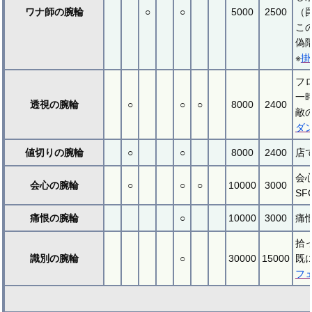
ワナ師の腕輪
○
○
5000
2500
（
こ
偽
※
掛
フ
一
透視の腕輪
○
○
○
8000
2400
敵
ダ
値切りの腕輪
○
○
8000
2400
店
会
会心の腕輪
○
○
○
10000
3000
S
痛恨の腕輪
○
10000
3000
痛
拾
識別の腕輪
○
30000
15000
既
フ