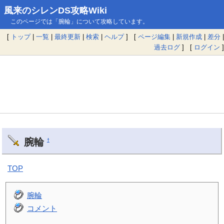
風来のシレンDS攻略Wiki
このページでは「腕輪」について攻略しています。
[
トップ
|
一覧
|
最終更新
|
検索
|
ヘルプ
] [
ページ編集
|
新規作成
|
差分
|
過去ログ
] [
ログイン
]
腕輪
†
TOP
腕輪
コメント