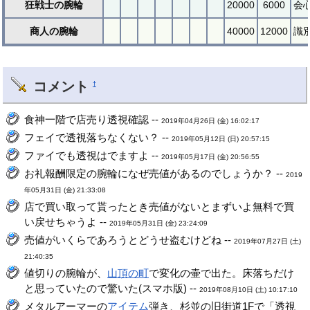
狂戦士の腕輪
20000
6000
会
商人の腕輪
40000
12000
識
コメント
†
食神一階で店売り透視確認 --
2019年04月26日 (金) 16:02:17
フェイで透視落ちなくない？ --
2019年05月12日 (日) 20:57:15
ファイでも透視はでますよ --
2019年05月17日 (金) 20:56:55
お礼報酬限定の腕輪になぜ売値があるのでしょうか？ --
2019
年05月31日 (金) 21:33:08
店で買い取って貰ったとき売値がないとまずいよ無料で買
い戻せちゃうよ --
2019年05月31日 (金) 23:24:09
売値がいくらであろうとどうせ盗むけどね --
2019年07月27日 (土)
21:40:35
値切りの腕輪が、
山頂の町
で変化の壷で出た。床落ちだけ
と思っていたので驚いた(スマホ版) --
2019年08月10日 (土) 10:17:10
メタルアーマーの
アイテム
弾き、杉並の旧街道1Fで「透視