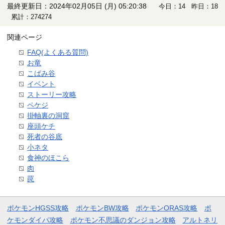
最終更新日：2024年02月05日 (月) 05:20:38
今日：14 昨日：18
累計：274274
関連ページ
FAQ(よくある質問)
お竜
こばみ谷
イベント
ストーリー攻略
ペケジ
掛軸裏の洞窟
座頭ケチ
死者の谷底
小ネタ
食神のほこら
肉
罠
ポケモンHGSS攻略
ポケモンBW攻略
ポケモンORAS攻略
ポ
ケモンダイパ攻略
ポケモン不思議のダンジョン攻略
アルトネリ