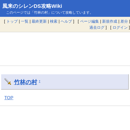
風来のシレンDS攻略Wiki
このページでは「竹林の村」について攻略しています。
[
トップ
|
一覧
|
最終更新
|
検索
|
ヘルプ
] [
ページ編集
|
新規作成
|
差分
|
過去ログ
] [
ログイン
]
竹林の村
†
TOP