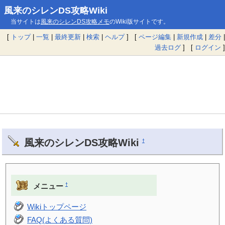
風来のシレンDS攻略Wiki
当サイトは
風来のシレンDS攻略メモ
のWiki版サイトです。
[
トップ
|
一覧
|
最終更新
|
検索
|
ヘルプ
] [
ページ編集
|
新規作成
|
差分
|
過去ログ
] [
ログイン
]
風来のシレンDS攻略Wiki
†
†
メニュー
Wikiトップページ
FAQ(よくある質問)