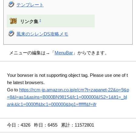
テンプレート
†
リンク集
風来のシレンDS攻略メモ
メニューの編集は→「
MenuBar
」からできます。
Your borwser is not supporting object tag. Please use one of t
he latest browsers.
Go to
https://rcm-jp.amazon.co.jp/e/cm?t=zapanet-22&o=9&p
=8&l=as1&asins=B000BN981S&fc1=000000&IS2=1&lt1=_bl
ank&lc1=0000ff&bc1=000000&bg1=ffffff&f=ifr
今日：4326 昨日：6455 累計：11572801