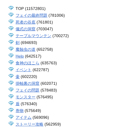
TOP (11572801)
フェイの最終問題
(781006)
死者の谷底
(761801)
儀式の洞窟
(703047)
テーブルマウンテン
(700272)
剣
(694693)
魔蝕虫の道
(652758)
Help
(642517)
食神のほこら
(635763)
イベント
(622787)
壷
(602220)
掛軸裏の洞窟
(602071)
フェイの問題
(578483)
モンスター
(576495)
盾
(576340)
巻物
(575649)
アイテム
(569096)
ストーリー攻略
(562959)