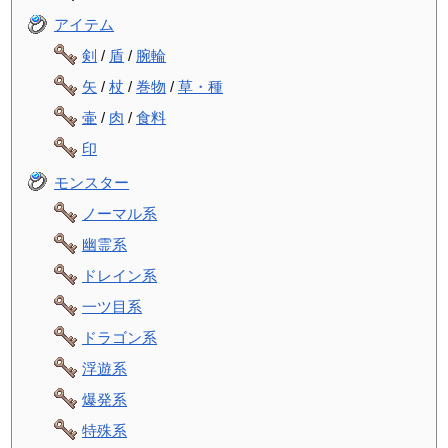
アイテム
剣
/
盾
/
腕輪
矢
/
杖
/
巻物
/
草・種
壷
/
肉
/
食料
印
モンスター
ノーマル系
幽霊系
ドレイン系
一ツ目系
ドラゴン系
浮遊系
爆発系
特殊系