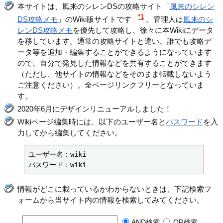
本サイトは、風来のシレンDSの攻略サイト「
風来のシレン
*1
DS攻略メモ
」のWiki版サイトです
。管理人は
風来のシ
レンDS攻略メモ
を優先して攻略し、徐々に本Wikiにデータ
を移しています。通常の攻略サイトと違い、誰でも攻略デ
ータ等を追加・編集することができるようになっています
ので、自分で発見した情報などを共有することができます
（ただし、他サイトの情報などをそのまま転載しないよう
ご注意ください）。全ページリンクフリーとなっていま
す。
2020年6月にデザインリニューアルしました！
Wikiページ編集時には、以下のユーザー名と
パスワード
を入
力してから編集してください。
ユーザー名：wiki

パスワード：wiki
情報がどこに載っているかわからないときは、下記検索フ
ォームから当サイト内の情報を検索してみてください。
AND検索
OR検索