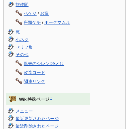
旅仲間
ペケジ
/
お竜
座頭ケチ
/
ボーグマムル
罠
小ネタ
セリフ集
その他
風来のシレンDSとは
改造コード
関連リンク
†
Wiki特殊ページ
メニュー
最近更新されたページ
最近削除されたページ