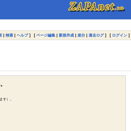
新
|
検索
|
ヘルプ
] [
ページ編集
|
新規作成
|
差分
|
過去ログ
] [
ログイン
]
い。
ます）。