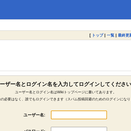
[
トップ
|
一覧
|
最終更
ーザー名とログイン名を入力してログインしてくださ
ユーザー名とログイン名はWikiトップページに書いてあります。
録の必要はなく、誰でもログインできます（スパム投稿回避のためのログインになり
ユーザー名: