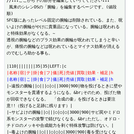
//↓↓↓ここから下の部分を編集していってください↓↓↓

 風来のシレンDSの「腕輪」を編集するページです。(値段
順)

SFC版にあったレベル固定の腕輪は削除されている。また、呪
いよけの腕輪がやけに貴重品になっている。腕輪は呪われる
と特殊効果がなくなる。~

透視の腕輪などのプラス効果の腕輪が呪われてしまうと辛い
が、痛恨の腕輪などは呪われているとマイナス効果が消える
のでむしろ助かる事も。

|名称|宿|テ|掛|食|フ|儀|死|売値|買取|効果・補足|h
|名称|宿|こ|掛|食|フ|儀|死|売値|買取|効果・補足|h
|~遠投の腕輪||○|||○|○||3000|900|物を投げるときに壁や
モンスターを貫通するようになる。&br;そのため、投げた物
が回収できなくなる。　「合成の壷」を投げるときは要注
意!!（投げると足跡に残ります）|

|~サビよけの腕輪||○|||○|○|○|3000|900|サビ罠やミドロ
系モンスターの攻撃で錆びなくなる。&br;ただし、オドロ・
チドロのメッキや合成能力を剥ぐ特殊攻撃は防げない。|

|~毒よけの腕輪||○|||○|○|○|3000|900|毒を受けなくな