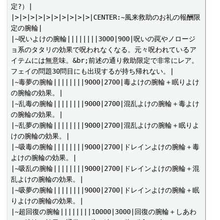
定?）|

|>|>|>|>|>|>|>|>|>|>|CENTER:~風来救助のお礼の報酬限
定の腕輪|

|~呪いよけの腕輪||||||||3000|900|呪いの罠やノロージ
ョ系のタタリの効果で呪われなくなる。元々呪われているア
イテムには無意味。&br;前述の通り救助限定で非常にレア。
フェイの問題30問目にも出現するが持ち帰れない。|

|~毒夢の腕輪||||||||9000|2700|毒よけの腕輪＋眠りよけ
の腕輪の効果。|

|~乱毒の腕輪||||||||9000|2700|混乱よけの腕輪＋毒よけ
の腕輪の効果。|

|~乱夢の腕輪||||||||9000|2700|混乱よけの腕輪＋眠りよ
けの腕輪の効果。|

|~吸毒の腕輪||||||||9000|2700|ドレインよけの腕輪＋毒
よけの腕輪の効果。|

|~吸乱の腕輪||||||||9000|2700|ドレインよけの腕輪＋混
乱よけの腕輪の効果。|

|~吸夢の腕輪||||||||9000|2700|ドレインよけの腕輪＋眠
りよけの腕輪の効果。|

|~超回復の腕輪||||||||10000|3000|回復の腕輪＋しあわ