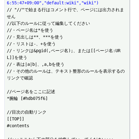
6:55:47+09:00","default:wiki","wiki")
// "//"で始まる行はコメント行で、ページには出力されま
せん

//以下のルールに従って編集してください

//・ページ名は*を使う

//・見出しは**、***を使う

//・リストは-、+を使う

//・リンクは&pgid(,ページ名);、または[[ページ名:UR
L]]を使う

//・表は|a|b|、,a,bを使う

//・その他のルールは、テキスト整形のルールを表示するの
リンクで確認

//ページ名をここに記述

*腕輪 [#hdb075f6]

//目次の自動リンク

[[TOP]]

#contents
