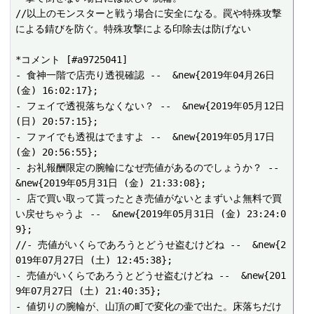
//以上のモンスターと戦う場合に安全になる。罠や特殊攻撃
による錆びを防ぐ。特殊攻撃による印除去は防げない

*コメント [#a9725041]

- 食神一階で店売り透視確認 --  &new{2019年04月26日 
(金) 16:02:17};

- フェイで透視落ちなくない？ --  &new{2019年05月12日 
(日) 20:57:15};

- ファイでも透視はでますよ --  &new{2019年05月17日 
(金) 20:56:55};

- お礼報酬限定の腕輪になぜ売値があるのでしょうか？ --  
&new{2019年05月31日 (金) 21:33:08};

- 店で買い取って貰ったとき売値がないとまずいよ無料で買
い戻せちゃうよ --  &new{2019年05月31日 (金) 23:24:0
9};

//- 売値がいくらであろうとどうせ盗むけどね --  &new{2
019年07月27日 (土) 12:45:38};

- 売値がいくらであろうとどうせ盗むけどね --  &new{201
9年07月27日 (土) 21:40:35};

- 値切りの腕輪が、山頂の町で変化の壷で出た。床落ちだけ