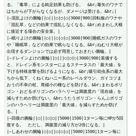
る。「毒草」による鈍足効果も防げる。　&br;毒矢のワナで
はちからが下がらなくなるが、ダメージは受ける。&br;|

|~混乱よけの腕輪||○|||○|○|○|3000|900|回転板のワナや
「混乱草」などの効果で混乱しなくなる。&br;めまわし大根
に接近する場合の安全策。|

|~眠りよけの腕輪||○|||○|○|○|3000|900|睡眠ガスのワナ
や「睡眠草」などの効果で眠らなくなる。&br;ねむり大根が
出現するダンジョンでは必ず用意しておきたい腕輪。|

|~ドレインよけの腕輪||○|||○|○|○|3000|900|装備する
と、ドレイン系モンスターによるステータスの「最大値」を
下げる特殊攻撃を防げるようになる。&br;吸引幼虫系の最大
ちから低下、くねくねハニー系のレベルダウン、ガイコツま
おうの不幸の杖、胃縮小の種などを防げる。&br;まわるポリ
ゴン・おどるポリゴンのハラヘリーは満腹度の「現在値」を
減らすためか防げない。&br;うたうポリゴン・らんぶポリゴ
ンのハラヘリーは満腹度の「最大値」を減らすためか防げ
る。|

|~回復の腕輪||○|||○|○||5000|1500|1ターン毎にHPが5回
復する。　ただし、満腹度の減り方が2倍になる。|

|~しあわせの腕輪|○|○||○|○|○||5000|1500|1ターン毎に