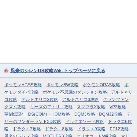
風来のシレンDS攻略Wiki トップページに戻る
ポケモンHGSS攻略
ポケモンBW攻略
ポケモンORAS攻略
ポ
ケモンダイパ攻略
ポケモン不思議のダンジョン攻略
アルトネリ
コ攻略
アルトネリコ2攻略
アルトネリコ3攻略
グランファン
タズム攻略
リーズのアトリエ攻略
スマブラX攻略
VP2攻略
聖剣伝説4・DS(COM)・HOM攻略
DQMJ攻略
DQMJ2攻略
テ
リーのワンダーランド3D攻略
ドラクエソード攻略
ドラクエ6攻
略
ドラクエ7攻略
ドラクエ8攻略
ドラクエ9攻略
FF12攻略
風来のシレン攻略
MOTHER3攻略
マリオカートWii攻略
マリ