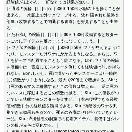
経験値が1上がる。　町などでは効果が無い。|

|~通過の腕輪|||||○|○||5000|1500|水脈の上を歩くことが
出来る。　水脈上で外すとワープする。&br;隠された通路＆
部屋（攻撃することで開通する裏道）を発見することが出来
る。|

|~たれ流しの腕輪|||||○|||5000|1500|装備すると数ター
ンごとにアイテムを落とすようになってしまう。|

|~ワナ師の腕輪|||○||○|||5000|2500|ワナが見えるように
なり、モンスターだけワナにかかるようになる。さらに、ワ
ナを拾って再配置することも可能になる。&br;ワナ師の腕輪
を装備中は、普通にモンスターを倒しても経験値は1しか得ら
れない。&br;しかし、罠に掛かったモンスターには(一時的
に)倍数がつくようになる。最大で20倍まで増加する。&br;
（罠のあるマスに移動するとこの倍数は増える。　逆に罠の
ないマスに移動するとこの倍数は減る。）&br;この倍数がつ
いている状態でモンスターを倒すと、［本来獲得できる経験
値×倍数］分の経験値を獲得できる。&br;偽階段のワナを判
別できる効果もあるので、死者の谷底にぜひ持っていきたい
一品。&br;※掛軸裏の洞窟での初期アイテム。装備中はシレ
ンの服が赤色に変化する。|

|~透視の腕輪||○|||○|○||8000|2400|フロア内のアイテ