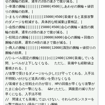
せの腕輪の効果。通常の2倍の速さで腹が減る。|

|~幸運の腕輪||||||||15000|4500|しあわせの腕輪＋値切
りの腕輪の効果。|

|~まもりの腕輪||||||||15000|4500|装備すると直接攻撃
のダメージを軽減する。具体的な軽減量は要検証。|

|~会投の腕輪||||||||15000|4500|会心の腕輪＋遠投の腕
輪の効果。通常の2倍の速さで腹が減る。|

|~狂戦士の腕輪||||||||20000|6000|会心の腕輪＋回復の
腕輪の効果。通常の4倍の速さで腹が減る。|

|~商人の腕輪||||||||40000|12000|識別の腕輪＋値切りの
腕輪の効果。|

//|~レベル固定の腕輪|||||○|||2400|1200|装備している
間、レベルが上下しなくなる。　ただし、装備中も経験値は
蓄積される。|

//攻撃で受けるダメージから少しだけ守ってくれる。入手法
不明呪いがけなど道具の呪いを受けなくなる

//装備すると狂戦士の力が宿り、HPの回復が早くなり攻撃が
たまに会心の一撃になる。　&br;ただし、満腹度の減り方が
早くになる。入手法不明

//　間違えても装備してはいけない。それらのモンスターを
一撃で倒せない場合には欲しい腕輪。
