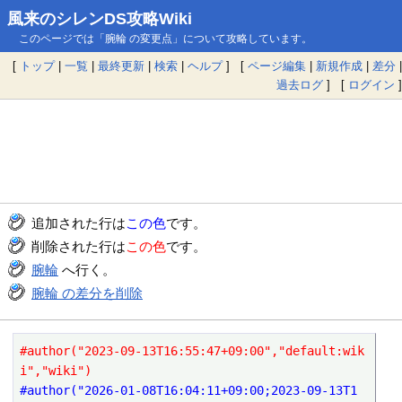
風来のシレンDS攻略Wiki
このページでは「腕輪 の変更点」について攻略しています。
[
トップ
|
一覧
|
最終更新
|
検索
|
ヘルプ
] [
ページ編集
|
新規作成
|
差分
|
過去ログ
] [
ログイン
]
追加された行は
この色
です。
削除された行は
この色
です。
腕輪
へ行く。
腕輪 の差分を削除
#author("2023-09-13T16:55:47+09:00","default:wik
i","wiki")
#author("2026-01-08T16:04:11+09:00;2023-09-13T1