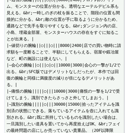
ム、モンスターの位置が分かる。透明なエーテルデビル系も
見える。&br;一時しのぎの杖を振ることで、階段の位置も間
接的に分かる。&br;敵の位置が手に取るように分かるため、
通路などで先手を取りやすくなる。&br;ダンジョン内の店、
小島、埋蔵金部屋、モンスターハウスの存在をすぐに知るこ
とが出来る。|

|~値切りの腕輪||○|||○|||8000|2400|店での買い物時に請
求額を一度断ることで、半額にしてもらえる。宿屋や鍛冶屋
など、町の施設には使えない。|

|~会心の腕輪||○|||○|○||10000|3000|会心の一撃が1/2で
出る。&br;SFC版ではデメリットなしだったが、本作では回
復の腕輪と同様に満腹度の減りが倍になるデメリットがあ
る。|

|~痛恨の腕輪|||||○|||10000|3000|痛恨の一撃を1/2で受
けてしまう。識別できたらさっさと外してしまおう。|

|~識別の腕輪|||||○|||30000|15000|拾ったアイテムを識
別済の状態にできる。落ちているアイテムを壺に入れても識
別される。&br;既に所持しているものを識別したい場合は、
一旦識別したい道具を置いてから再度拾えばOK。&br;フェイ
の最終問題の店にしか売っていない貴重品。（20F以降限