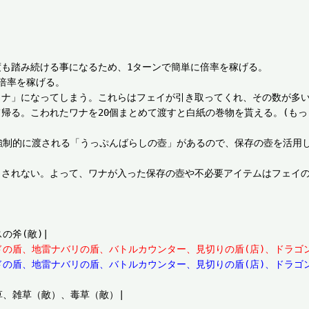
も踏み続ける事になるため、1ターンで簡単に倍率を稼げる。

倍率を稼げる。

ワナ」になってしまう。これらはフェイが引き取ってくれ、その数が多い
帰る。こわれたワナを20個まとめて渡すと白紙の巻物を貰える。(も
強制的に渡される「うっぷんばらしの壺」があるので、保存の壺を活用
トされない。よって、ワナが入った保存の壺や不必要アイテムはフェイ
ドの盾、地雷ナバリの盾、バトルカウンター、見切りの盾(店)、ドラゴン
の盾、地雷ナバリの盾、バトルカウンター、見切りの盾(店)、ドラゴン
、雑草（敵）、毒草（敵）|
