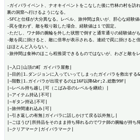
-ガイバライベント、ナオキイベントをこなした後に竹林の村を訪
裏の洞窟へ行けるようになる。

-SFCと仕様が大分異なる。レベル、旅仲間は良いが、肝心な経験
-罠を使わず、敵を殴り殺した場合、経験値は１で固定。

-ただし、ワナ師の腕輪を外した状態で倒すと通常通りの経験値がも
-敵を罠に掛けると、敵に倍率が表示される。連続で罠に掛けると
はほとんど入らない。

-旅仲間は食神のほこら程推奨できるものではないが、わざと敵をレ
|~入口|山頂の町 ガイバラ屋敷|

|~目的|1.ダンジョンに入っていってしまったガイバラを救出する&br;
|~階数|1.ガイバラが出現するのは16F以降&br;2.総数99F|

|~レベル持ち越し|可（こばみ谷のレベルを継続）|

|~アイテム持込|不可|

|~ギタン持込|不可|

|~旅仲間連れ込み|可|

|~引き返しの有無|ガイバラに話しかけて戻る以外無し|

|~ごほうび|所持品をそのまま持ち帰れるのでワナ師の腕輪が持ち帰
|~クリアマーク|ガイバラマーク|
