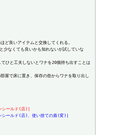
ほど良いアイテムと交換してくれる。

っと少なくても良いかも知れないが試していな
してひと工夫しないとワナを20個持ち出すことは
の部屋で床に置き、保存の壺からワナを取り出し
シールド(店)|
シールド(店)、使い捨ての盾(変)|