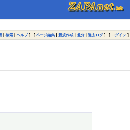
新
|
検索
|
ヘルプ
] [
ページ編集
|
新規作成
|
差分
|
過去ログ
] [
ログイン
]