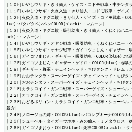
|１０F|いやしウサギ・きり仙人・ゲイズ・コドモ戦車・中チンタラ・ノロー
|１１F|いやしウサギ・火炎入道・きり仙人・コドモ戦車・ゲイズ・デブータ
|１２F|火炎入道・キグニ族・きり仙人・ゲイズ・コドモ戦車・COLOR(blu
lue):パタパタペンペンCOLOR(black):・マムーン|

|１３F|火炎入道・キグニ族・吸引幼虫・きり仙人・くねくねハニー・セルアー
ack):・マムーン|

|１４F|いやしウサギ・オヤジ戦車・吸引幼虫・くねくねハニー・ゲ
|１５F|いやしウサギ・オヤジ戦車・ガイコツまじん・ギャザー・吸引幼虫
|１６F|ガイコツまじん・ギャザー・吸引幼虫・COLOR(blue):地
|１７F|ガイコツまじん・ギャザー・ゲドロ・COLOR(blue):地獄
|１８F|ギャザー・将軍・チェインヘッド・ちびタンク・ドレムラス
|１９F|おおチンタラ・スーパーゲイズ・チェインヘッド・ちびタ
|２０F|おおチンタラ・スーパーゲイズ・チェインヘッド・ちびタ
|２１F|カラクロイド・ガンコ戦車・スーパーゲイズ・シューベル
|２２F|カラクロイド・ガンコ戦車・スーパーゲイズ・チェインヘ
|２３F|おどるポリゴン・カラクロイド・ガンコ戦車・シューベル・ノロ
親方|

|２４F|ノロージョの姉・COLOR(blue):パコレプキーナCOLOR(
|２５F|シューベル・タイガーウホホ・みの仙人・ミノタウロス・妖
|２６F|ガイコツまおう・COLOR(blue):死神COLOR(black):・