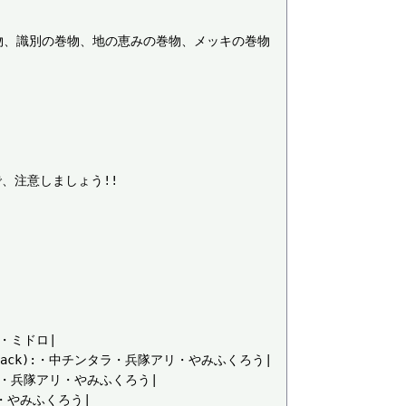
物、識別の巻物、地の恵みの巻物、メッキの巻物
で、注意しましょう!!

:・ミドロ|

(black):・中チンタラ・兵隊アリ・やみふくろう|

ンタラ・兵隊アリ・やみふくろう|

・やみふくろう|
