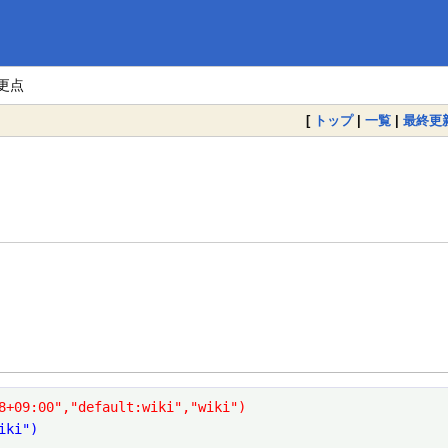
更点
[
トップ
|
一覧
|
最終更
8+09:00","default:wiki","wiki")
iki")