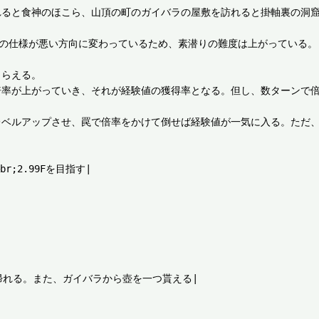
れると食神のほこら、山頂の町のガイバラの屋敷を訪れると掛軸裏の洞
値の仕様が悪い方向に変わっているため、素潜りの難度は上がっている。

らえる。

倍率が上がっていき、それが経験値の獲得率となる。但し、数ターンで
ベルアップさせ、罠で倍率をかけて倒せば経験値が一気に入る。ただ、
2.99Fを目指す|

れる。また、ガイバラから壺を一つ貰える|
