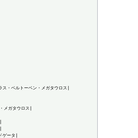
ムラス・ベルトーベン・メガタウロス|

):・メガタウロス|





ドゲータ|
