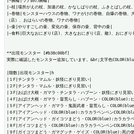
|~腕輪|ワナ師の腕輪|

|~杖|場所がえの杖、加速の杖、かなしばりの杖、ふきとばしの杖、
|~巻物|モンスターハウスの巻物、ワナがけの巻物、自爆の巻物
（店）、おはらいの巻物、ワナの巻物|

|~壷|やりすごしの壷、変化の壷、保存の壷、背中の壷|

|~食料|巨大なおにぎり(店)、大きなおにぎり(店、敵)、おにぎり(
**出現モンスター [#b38c00bf]

実際に確認したモンスター追加しています。&br;文字色COLOR(blu
|階数|出現モンスター|h

|１F|チンタラ・マムル・妖怪にぎり見習い|

|２F|チンタラ・マムル・妖怪にぎり見習い|

|３F|おばけ大根・ガマラ・チンタラ・ハブーン・妖怪にぎり見習い|
|４F|おばけ大根・ガマラ・畠荒らし・ハブーン・COLOR(blue):ヒ
|５F|アイアンヘッド・ガマラ・鬼面武者・畠荒らし・COLOR(blue)
|６F|アイアンヘッド・COLOR(blue):カラカラペンペンCOLOR(bla
|７F|アイアンヘッド・ガイコツまどう・COLOR(blue):カラカラペンペ
|８F|ガイコツまどう・COLOR(blue):カラカラペンペンCOLOR(bl
|９F|ガイコツまどう・ガマグッチ・ゲイズ・COLOR(blue):死の