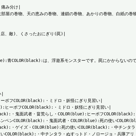
痛み分け|

、大部屋の巻物、天の恵みの巻物、連鎖の巻物、あかりの巻物、白紙の巻
店、敵)、くさったおにぎり(罠)|

e):青COLOR(black):は、浮遊系モンスターです。罠にかからないの


ーポフCOLOR(black):・ミドロ・妖怪にぎり見習い|

:ヒーポフCOLOR(black):・ミドロ・妖怪にぎり見習い|

ck):・鬼面武者・畠荒らし・COLOR(blue):ヒーポフCOLOR(black)
ンCOLOR(black):・鬼面武者・COLOR(blue):死の使いCOLOR
ack):・ゲイズ・COLOR(blue):死の使いCOLOR(black):・中チ
使いCOLOR(black):・中チンタラ・ぬすっトド・ノロージョ・兵隊アリ