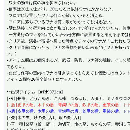
-ワナの効果は罠の項を参照されたい。

-倍率は20まで上がり、20になると以降ワナにかからない。

-フロアに設置したワナは何回か敵がかかると消える。

-フロアに落ちているワナは何回敵がかかっても消えない。

-壁に隣接して壁方向に吹き飛ばしのワナが向けられていたら、何度
-一方通行のワナを2個向かい合わせ方向に設置すると消えるまでは
-クリア後、渓谷の宿場へ戻った時点ですべてのワナが「こわれた
-クリア直前になったら、ワナの巻物を使い出来るだけワナを持って
い。)

-アイテム欄は20個分あるが、武器、防具、ワナ師の腕輪、そして
できない。

-ただし保存の壺内のワナは引き取ってもらえても個数にはカウン
アイテム欄を20個全部ワナにするとよい。

**出現アイテム [#fd9072ca]

|~盾|皮甲の盾、木甲の盾、青銅甲の盾、鉄甲の盾、重装の盾、ト
|~盾|皮甲の盾、木甲の盾、青銅甲の盾、鉄甲の盾、重装の盾、トド
|~矢|木の矢、鉄の矢(店)、銀の矢(店)|

|~草・種|薬草（拾・店）、弟切草、命の草、ちからの草、毒消し草