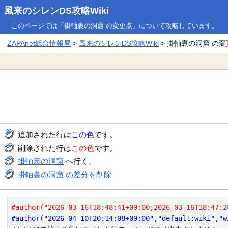
風来のシレンDS攻略Wiki
このページでは「掛軸裏の洞窟 の変更点」について攻略しています。
ZAPAnet総合情報局
>
風来のシレンDS攻略Wiki
> 掛軸裏の洞窟 の変
追加された行は
この色
です。
削除された行は
この色
です。
掛軸裏の洞窟
へ行く。
掛軸裏の洞窟 の差分を削除
#author("2026-03-16T18:48:41+09:00;2026-03-16T18:47:2
#author("2026-04-10T20:14:08+09:00","default:wiki","w