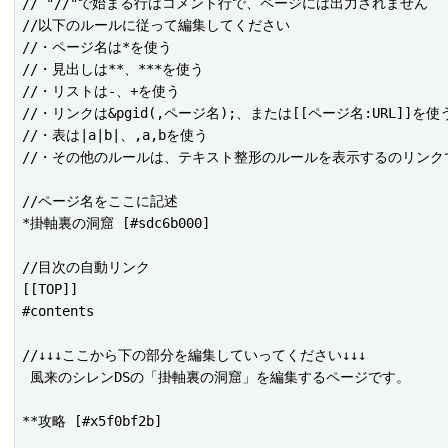
// "//"で始まる行はコメント行で、ページには出力されません

//以下のルールに従って編集してください

//・ページ名は*を使う

//・見出しは**、***を使う

//・リストは-、+を使う

//・リンクは&pgid(,ページ名);、または[[ページ名:URL]]を使う
//・表は|a|b|、,a,bを使う

//・その他のルールは、テキスト整形のルールを表示するのリンクで
//ページ名をここに記述

*掛軸裏の洞窟 [#sdc6b000]

//目次の自動リンク

[[TOP]]

#contents

//↓↓↓ここから下の部分を編集していってください↓↓↓

 風来のシレンDSの「掛軸裏の洞窟」を編集するページです。

**攻略 [#x5f0bf2b]
