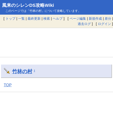
風来のシレンDS攻略Wiki
このページでは「竹林の村」について攻略しています。
[
トップ
|
一覧
|
最終更新
|
検索
|
ヘルプ
] [
ページ編集
|
新規作成
|
差分
|
過去ログ
] [
ログイン
]
竹林の村
†
TOP