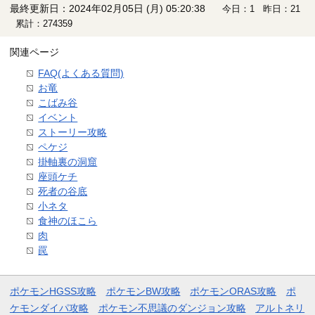
最終更新日：2024年02月05日 (月) 05:20:38
今日：1 昨日：21
累計：274359
関連ページ
FAQ(よくある質問)
お竜
こばみ谷
イベント
ストーリー攻略
ペケジ
掛軸裏の洞窟
座頭ケチ
死者の谷底
小ネタ
食神のほこら
肉
罠
ポケモンHGSS攻略
ポケモンBW攻略
ポケモンORAS攻略
ポ
ケモンダイパ攻略
ポケモン不思議のダンジョン攻略
アルトネリ