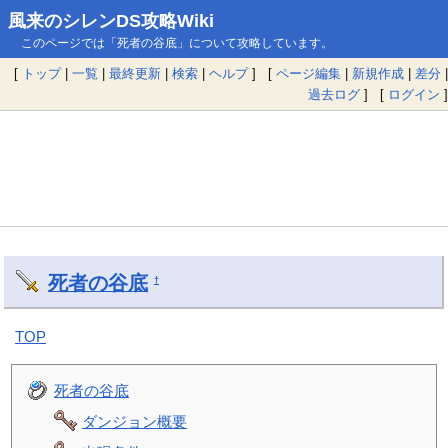
風来のシレンDS攻略Wiki
このページでは「死者の谷底」について攻略しています。
[
トップ
|
一覧
|
最終更新
|
検索
|
ヘルプ
] [
ページ編集
|
新規作成
|
差分
|
過去ログ
] [
ログイン
]
死者の谷底
†
TOP
死者の谷底
ダンジョン概要