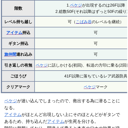
1.
ペケジ
が出現するのは26F以降
階数
2.総数50F(それ以降はずっと50Fの繰り
レベル持ち越し
可（
こばみ谷
のレベルを継続）
アイテム
持込
可
ギタン持込
可
旅仲間
連れ込み
可
引き返しの有無
ペケジ
に話しかける(初回)、転送の方印に乗る(2回
ごほうび
41F以降に落ちているレア武器防具
クリアマーク
ペケジ
マーク
ペケジ
が迷い込んでしまったので、救出する為に潜ることに
なる。
アイテム
がほとんど出現しない上にそのほとんどがギタンで
あるため、持ち込んだ
アイテム
が生死を分ける。