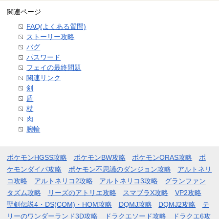
関連ページ
FAQ(よくある質問)
ストーリー攻略
バグ
パスワード
フェイの最終問題
関連リンク
剣
盾
杖
肉
腕輪
ポケモンHGSS攻略
ポケモンBW攻略
ポケモンORAS攻略
ポ
ケモンダイパ攻略
ポケモン不思議のダンジョン攻略
アルトネリ
コ攻略
アルトネリコ2攻略
アルトネリコ3攻略
グランファン
タズム攻略
リーズのアトリエ攻略
スマブラX攻略
VP2攻略
聖剣伝説4・DS(COM)・HOM攻略
DQMJ攻略
DQMJ2攻略
テ
リーのワンダーランド3D攻略
ドラクエソード攻略
ドラクエ6攻