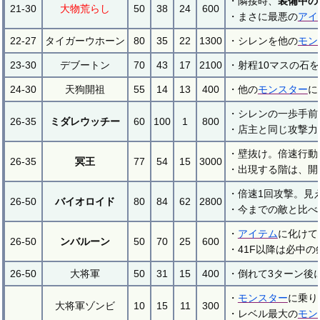
・隣接時、
装備中の
21-30
大物荒らし
50
38
24
600
・まさに最悪の
アイ
22-27
タイガーウホーン
80
35
22
1300
・シレンを他の
モン
23-30
デブートン
70
43
17
2100
・射程10マスの石
24-30
天狗開祖
55
14
13
400
・他の
モンスター
に
・シレンの一歩手前
26-35
ミダレウッチー
60
100
1
800
・店主と同じ攻撃力
・壁抜け。倍速行動
26-35
冥王
77
54
15
3000
・出現する階は、開
・倍速1回攻撃。見
26-50
バイオロイド
80
84
62
2800
・今までの敵と比べ
・
アイテム
に化けて
26-50
ンバルーン
50
70
25
600
・41F以降は必中
26-50
大将軍
50
31
15
400
・倒れて3ターン後
・
モンスター
に乗り
大将軍ゾンビ
10
15
11
300
・レベル最大の
モン