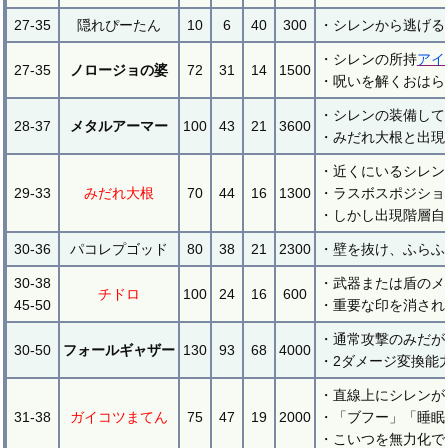
27-35
隠れぴーたん
10
6
40
300
・シレンから逃げる
・シレンの所持
アイ
27-35
ノロージョの婆
72
31
14
1500
・呪いを解くおはら
・シレンの装備して
28-37
メタルアーマー
100
43
21
3600
・みだれ大根と出現
・近くにいるシレン
29-33
みだれ大根
70
44
16
1300
・ラスボスポジショ
・しかし出現階層自
30-36
パコレプゴッド
80
38
21
2300
・壁を抜け、ふらふ
30-38
・武器または盾のメ
チドロ
100
24
16
600
45-50
・重要な印を消され
・通常攻撃のみだが
30-50
フォールギャザー
130
93
68
4000
・2ダメージ変換能
・直線上にシレンが
31-38
ガイコツまてん
75
47
19
2000
・「ブフー」「睡眠
・こいつを無力化で