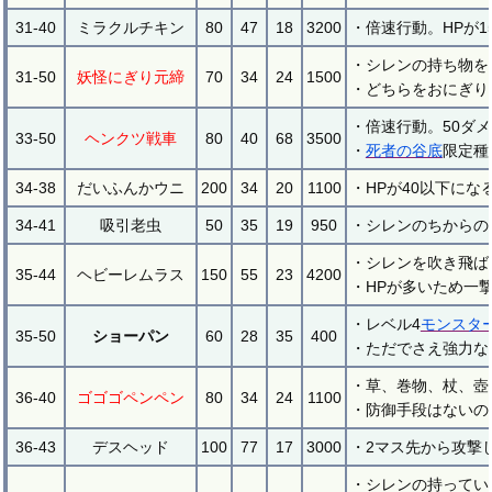
31-40
ミラクルチキン
80
47
18
3200
・倍速行動。HPが
・シレンの持ち物を
31-50
妖怪にぎり元締
70
34
24
1500
・どちらをおにぎり
・倍速行動。50ダ
33-50
ヘンクツ戦車
80
40
68
3500
・
死者の谷底
限定種
34-38
だいふんかウニ
200
34
20
1100
・HPが40以下にな
34-41
吸引老虫
50
35
19
950
・シレンのちからの
・シレンを吹き飛ば
35-44
ヘビーレムラス
150
55
23
4200
・HPが多いため一
・レベル4
モンスタ
35-50
ショーパン
60
28
35
400
・ただでさえ強力な
・草、巻物、杖、壺
36-40
ゴゴゴペンペン
80
34
24
1100
・防御手段はないの
36-43
デスヘッド
100
77
17
3000
・2マス先から攻撃
・シレンの持ってい