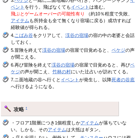
3.
ペケジ
と一緒に二面地蔵の谷へ行き、バンジージャンプ
イ
ベント
を行う。飛ばなくても
イベント
は進む。
飛ぶとゲームオーバーの可能性有り
（約10％程度で失敗、
アイテム
も所持金も全て無くなり宿場に戻る）成功すれば
経験値が得られる。
4.
こばみ谷
をクリアして、
渓谷の宿場
の宿の中の老婆と会話
しておく。
5.冒険を終えて
渓谷の宿場
の宿屋で目覚めると、
ペケジ
の声
が聞こえる。
6.再び冒険を終えて
渓谷の宿場
の宿屋で目覚めると、再び
ペ
ケジ
の声が聞こえ、
竹林の村
にいた辻占いが訪れてくる。
7.ニ面地蔵の谷へ行くと
イベント
が発生し、以降
死者の谷底
へ行けるようになる。
攻略
†
・フロア1階層につき1個程度しか
アイテム
が落ちていな
い。しかも、その
アイテム
は大抵はギタン。
・店も出現しない。例外として、
モンスター
ハウスには複