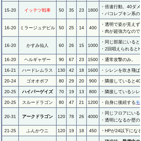
・倍速行動。40ダ
15-20
イッテツ戦車
50
35
23
1800
・パコレプキン系の
・透明で姿が見えず
16-20
ミラージュデビル
50
25
14
400
・肉が超強力なので
・同じ部屋にいると
16-20
かすみ仙人
60
26
15
1000
・2回唱えられると
16-20
ヘルギャザー
90
67
23
1500
・通常攻撃のみ。
16-21
ハードレムラス
130
42
18
1600
・シレンを吹き飛ば
20-24
ゴオオポフ
80
29
20
900
・隣接していると4
20-25
ハイパーゲイズ
70
19
13
800
・隣接しているシレ
20-25
スルードラゴン
80
47
21
1200
・自身に後続する
モ
・同じフロアにいる
20-31
アークドラゴン
120
78
26
4000
・透明になるか壁の
21-25
ふんかウニ
120
19
18
450
・HPが24以下にな