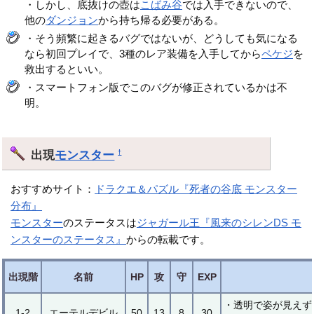
・しかし、底抜けの壺は
こばみ谷
では入手できないので、
他の
ダンジョン
から持ち帰る必要がある。
・そう頻繁に起きるバグではないが、どうしても気になる
なら初回プレイで、3種のレア装備を入手してから
ペケジ
を
救出するといい。
・スマートフォン版でこのバグが修正されているかは不
明。
出現
モンスター
†
おすすめサイト：
ドラクエ＆パズル『死者の谷底 モンスター
分布』
モンスター
のステータスは
ジャガール王『風来のシレンDS モ
ンスターのステータス』
からの転載です。
出現階
名前
HP
攻
守
EXP
・透明で姿が見えず
1-2
エーテルデビル
50
13
8
30