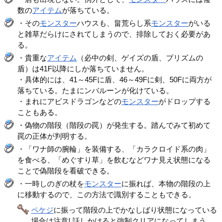
数の
アイテム
が落ちている。
・その
モンスター
ハウスも、畠荒らし系
モンスター
がいる
と雑草だらけにされてしまうので、排除しておく必要があ
る。
・貴重な
アイテム
（必中の剣、ゲイズの盾、プリズムの
盾）は41F以降にしか落ちていません。
・具体的には、41～45Fに盾、46～49Fに剣、50Fに両方が
落ちている。たまにンバルーンが化けている。
・まれにアビスドラゴンなどの
モンスター
がドロップする
こともある。
・偽物の階段（階段の罠）が発生する。踏んでみて初めて
罠の正体が判明する。
・「ワナ師の腕輪」を装備する、「カラクロイド系の肉」
を食べる、「めぐすり草」を飲むなどワナ見え状態になる
ことで偽階段を看破できる。
・一時しのぎの杖を
モンスター
に振れば、本物の階段の上
に移動するので、この方法で識別することもできる。
ペケジ
に振って階段の上でかなしばり状態になっている
場合は注意! 話しかけると強制クリアになってしまう。