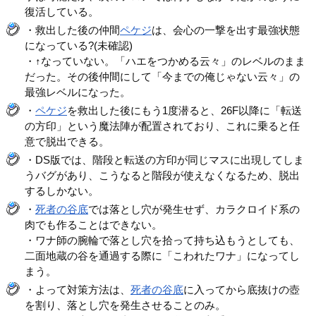
復活している。
・救出した後の仲間
ペケジ
は、会心の一撃を出す最強状態
になっている?(未確認)
・↑なっていない。「ハエをつかめる云々」のレベルのまま
だった。その後仲間にして「今までの俺じゃない云々」の
最強レベルになった。
・
ペケジ
を救出した後にもう1度潜ると、26F以降に「転送
の方印」という魔法陣が配置されており、これに乗ると任
意で脱出できる。
・DS版では、階段と転送の方印が同じマスに出現してしま
うバグがあり、こうなると階段が使えなくなるため、脱出
するしかない。
・
死者の谷底
では落とし穴が発生せず、カラクロイド系の
肉でも作ることはできない。
・ワナ師の腕輪で落とし穴を拾って持ち込もうとしても、
二面地蔵の谷を通過する際に「こわれたワナ」になってし
まう。
・よって対策方法は、
死者の谷底
に入ってから底抜けの壺
を割り、落とし穴を発生させることのみ。