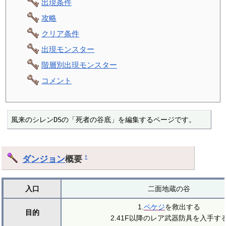
出現条件
攻略
クリア条件
出現モンスター
階層別出現モンスター
コメント
風来のシレンDSの「死者の谷底」を編集するページです。
ダンジョン
概要
†
入口
二面地蔵の谷
1.
ペケジ
を救出する
目的
2.41F以降のレア武器防具を入手す