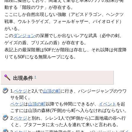
階段に擬態しており、間違えて乗ると本来のワナの効果が発
動する「階段のワナ」が存在する。
ここにしか自然出現しない強敵（アビスドラゴン、ヘンクツ
戦車、ウルトラゲイズ、フォールギャザー、バイオロイド）
がいる。
この
ダンジョン
の深層でしか出ないレアな武具（必中の剣、
ゲイズの盾、プリズムの盾）が存在する。
表記上の最深階層は50Fだが階段は存在し、それ以降は何度降
りても50Fになる無限ループになる。
出現条件
†
1.
ペケジ
と2人で
山頂の町
に行き、バンジージャンプのウワ
サを聞く。
ペケジ
は
山頂の町
以降でも仲間にできるが、
イベント
を起
こすには山頂の森林(7F側)から町へ入らなければならない。
2.
ペケジ
と別れ、シレン1人で(9F側から)二面地蔵の谷へ行
くと、ブタフータに太った人を連れて来いと言われる。