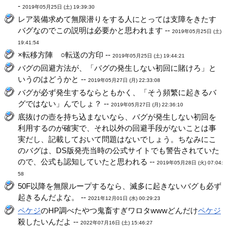
-
2019年05月25日 (土) 19:39:30
レア装備求めて無限潜りをする人にとっては支障をきたす
バグなのでこの説明は必要かと思われます --
2019年05月25日 (土)
19:41:54
×転移方陣 ○転送の方印 --
2019年05月25日 (土) 19:44:21
バグの回避方法が、「バグの発生しない初回に賭けろ」と
いうのはどうかと --
2019年05月27日 (月) 22:33:08
バグが必ず発生するならともかく、「そう頻繁に起きるバ
グではない」んでしょ？ --
2019年05月27日 (月) 22:36:10
底抜けの壺を持ち込まないなら、バグが発生しない初回を
利用するのが確実で、それ以外の回避手段がないことは事
実だし、記載しておいて問題はないでしょう。ちなみにこ
のバグは、DS版発売当時の公式サイトでも警告されていた
ので、公式も認知していたと思われる --
2019年05月28日 (火) 07:04:
58
50F以降を無限ループするなら、滅多に起きないバグも必ず
起きるんだよな。 --
2021年12月01日 (水) 00:29:23
ペケジ
のHP調べたやつ鬼畜すぎワロタwwwどんだけ
ペケジ
殺したいんだよ --
2022年07月16日 (土) 15:46:27