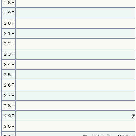
１８F
１９F
２０F
２１F
２２F
２３F
２４F
２５F
２６F
２７F
２８F
２９F
ア
３０F