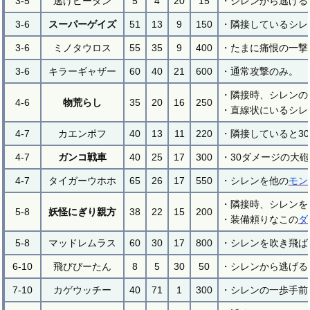
3-5
逃げピータン
5
4
20
15
・シレンから逃げる
3-6
スーパーゲイズ
51
13
9
150
・隣接しているシレ
3-6
ミノタウロス
55
35
9
400
・たまに痛恨の一撃
3-6
キラーギャザー
60
40
21
600
・通常攻撃のみ。
・隣接時、シレンの
4-6
物荒らし
35
20
16
250
・直線状にいるシレ
4-7
カエンポフ
40
13
11
220
・隣接していると3
4-7
ガンコ戦車
40
25
17
300
・30ダメージの大
4-7
タイガーウホホ
65
26
17
550
・シレンを他の
モン
・隣接時、シレンを
5-8
妖怪にぎり親方
38
22
15
200
・装備頼りなこの
ダ
5-8
マッドレムラス
60
30
17
800
・シレンを吹き飛ば
6-10
飛びぴーたん
8
5
30
50
・シレンから逃げる
7-10
カゲウッチー
40
71
1
300
・シレンの一歩手前