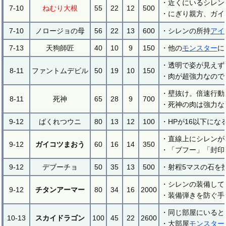
・近くにいるシレン
7-10
ねむり大根
55
22
12
500
・にぎり親方、ガイ
7-10
ノロージョの母
56
22
13
600
・シレンの所持
アイ
7-13
天狗師匠
40
10
9
150
・他の
モンスター
に
・透明で姿が見えず
8-11
ファントムデビル
50
19
10
150
・肉が超強力なので
・壁抜け。倍速行動
8-11
死神
65
28
9
700
・死神の肉は強力な
9-12
ばくれつウニ
80
13
12
100
・HPが16以下にな
・直線上にシレンが
9-12
ガイコツまおう
60
16
14
350
・「ブフー」「封印
9-12
デブーチョ
50
35
13
500
・射程5マスの石を
・シレンの装備して
9-12
チタンアーマー
80
34
16
2000
・装備弾きを防ぐ手
・同じ部屋にいると
10-13
スカイドラゴン
100
45
22
2600
・大部屋
モンスター