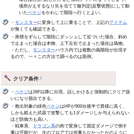
場所がえするなり矢を当てて敵判定(反撃状態)にして動
いた
ペケジ
をかわして階段へ行くとよい。
・
モンスター
に変身して上に乗ることで、上記の
アイテム
が無くても確認できる。
・座標をずらして階段にダッシュして近づいた場合、斜め
で止まった場合は本物、上下左右で止まった場合は偽物。
・ただし、
モンスター
ハウス内では複数の偽階段が出現す
るので、一々この方法で調べるのは面倒。
クリア条件
†
・
ペケジ
は26F以降に出現。話しかけると強制的にクリア扱
いになり脱出できる。
・救出対象の緑色
ペケジ
はHPが900台後半で異様に高く、
しかも鍛えた武器で攻撃しても1ダメージしか与えられない
ほど防御力も高い。
・戦車系、
ドラゴン系
の肉で変身して固定ダメージで倒す
事は可能だが、次のフロアでは何事もなかったかのように