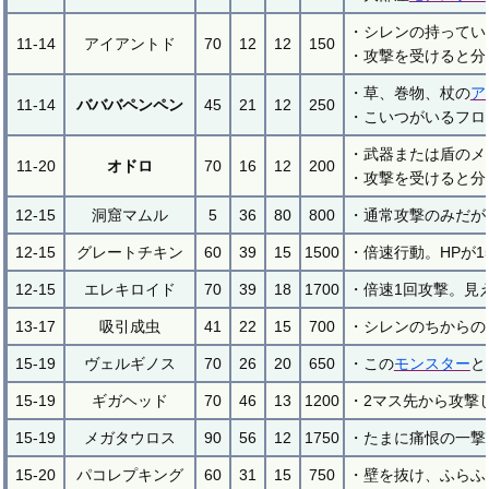
・シレンの持ってい
11-14
アイアントド
70
12
12
150
・攻撃を受けると分
・草、巻物、杖の
ア
11-14
バババペンペン
45
21
12
250
・こいつがいるフロ
・武器または盾のメ
11-20
オドロ
70
16
12
200
・攻撃を受けると分
12-15
洞窟マムル
5
36
80
800
・通常攻撃のみだが
12-15
グレートチキン
60
39
15
1500
・倍速行動。HPが
12-15
エレキロイド
70
39
18
1700
・倍速1回攻撃。見
13-17
吸引成虫
41
22
15
700
・シレンのちからの
15-19
ヴェルギノス
70
26
20
650
・この
モンスター
と
15-19
ギガヘッド
70
46
13
1200
・2マス先から攻撃
15-19
メガタウロス
90
56
12
1750
・たまに痛恨の一撃
15-20
パコレプキング
60
31
15
750
・壁を抜け、ふらふ