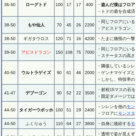
36-50
ローグトド
100
17
17
400
・
盗んだ後はフロア
・トドの盾を合成済
・同じフロアにいる
38-50
もや仙人
70
45
26
2200
・アビスドラゴン、
38-50
ギガタウロス
120
71
16
4200
・たまに痛恨の一撃
・同じフロアにいる
39-50
アビスドラゴン
150
108
75
7000
・ステータスの高さ
・隣接しているシレ
40-50
ウルトラゲイズ
90
61
46
2000
・ゲンナマゲイズと
・しかし、特技率の
・射程15マスの石
41-47
デブーゴン
90
52
22
3500
・固定ダメージでは
・シレンを他の
モン
44-50
タイガーウボッホ
100
51
29
2400
・フロアに
モンスタ
44-50
ふくりゅう
110
64
27
3800
・自身に後続する
モ
・透明で姿が見えず