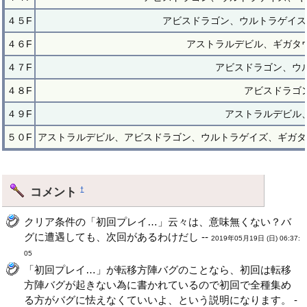
４５F
アビスドラゴン、ウルトラゲイス
４６F
アストラルデビル、ギガタ
４７F
アビスドラゴン、ウ
４８F
アビスドラゴ
４９F
アストラルデビル
５０F
アストラルデビル、アビスドラゴン、ウルトラゲイズ、ギガタ
コメント
†
クリア条件の「初回プレイ…」云々は、意味無くない？バ
グに遭遇しても、次回があるわけだし --
2019年05月19日 (日) 06:37:
05
「初回プレイ…」が転移方陣バグのことなら、初回は転移
方陣バグが起きない為に書かれているので初回で全種集め
る方がバグに怯えなくていいよ、という説明になります。 -