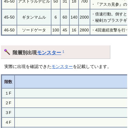
45-50
アストラルデビル
50
31
18
700
・『アスカ見参』の
・倍速行動。倒すと
45-50
ギタンマムル
6
60
140
2000
・秘剣カブラステギ
46-50
ソードゲータ
100
45
16
2800
・4回連続攻撃を行
階層別出現
モンスター
†
実際に出現を確認できた
モンスター
を記載しています。
階数
１F
２F
３F
４F