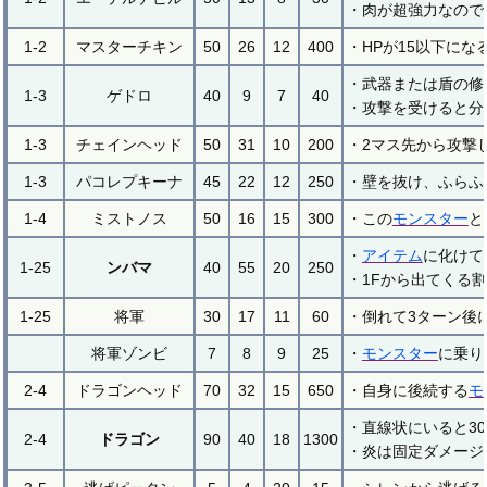
・肉が超強力なので
1-2
マスターチキン
50
26
12
400
・HPが15以下に
・武器または盾の修
1-3
ゲドロ
40
9
7
40
・攻撃を受けると分
1-3
チェインヘッド
50
31
10
200
・2マス先から攻撃
1-3
パコレプキーナ
45
22
12
250
・壁を抜け、ふらふ
1-4
ミストノス
50
16
15
300
・この
モンスター
と
・
アイテム
に化けて
1-25
ンバマ
40
55
20
250
・1Fから出てくる
1-25
将軍
30
17
11
60
・倒れて3ターン後
将軍ゾンビ
7
8
9
25
・
モンスター
に乗り
2-4
ドラゴンヘッド
70
32
15
650
・自身に後続する
モ
・直線状にいると3
2-4
ドラゴン
90
40
18
1300
・炎は固定ダメージ