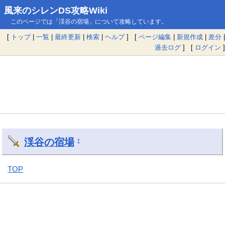
風来のシレンDS攻略Wiki
このページでは「渓谷の宿場」について攻略しています。
[
トップ
|
一覧
|
最終更新
|
検索
|
ヘルプ
] [
ページ編集
|
新規作成
|
差分
|
過去ログ
] [
ログイン
]
渓谷の宿場
†
TOP