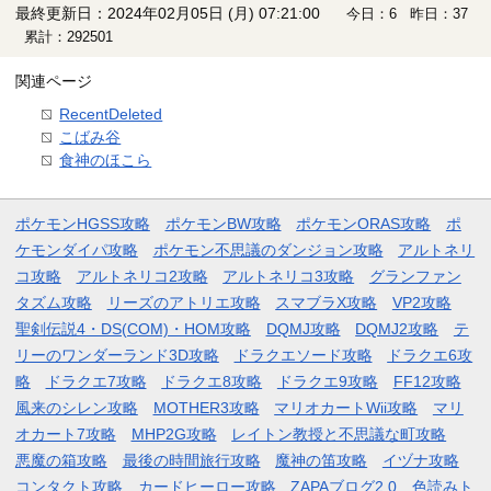
最終更新日：2024年02月05日 (月) 07:21:00
今日：6 昨日：37
累計：292501
関連ページ
RecentDeleted
こばみ谷
食神のほこら
ポケモンHGSS攻略
ポケモンBW攻略
ポケモンORAS攻略
ポ
ケモンダイパ攻略
ポケモン不思議のダンジョン攻略
アルトネリ
コ攻略
アルトネリコ2攻略
アルトネリコ3攻略
グランファン
タズム攻略
リーズのアトリエ攻略
スマブラX攻略
VP2攻略
聖剣伝説4・DS(COM)・HOM攻略
DQMJ攻略
DQMJ2攻略
テ
リーのワンダーランド3D攻略
ドラクエソード攻略
ドラクエ6攻
略
ドラクエ7攻略
ドラクエ8攻略
ドラクエ9攻略
FF12攻略
風来のシレン攻略
MOTHER3攻略
マリオカートWii攻略
マリ
オカート7攻略
MHP2G攻略
レイトン教授と不思議な町攻略
悪魔の箱攻略
最後の時間旅行攻略
魔神の笛攻略
イヅナ攻略
コンタクト攻略
カードヒーロー攻略
ZAPAブログ2.0
色読みト