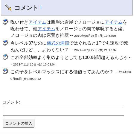
コメント
†
呪い付き
アイテム
は断崖の岩屋でノロージョに
アイテム
を
呪わせて、他
アイテム
をノロージョの肉で解呪すると楽。
ノロージョの肉は床置き推奨 --
2019年05月06日 (月) 10:52:06
今レベル37なのに
儀式の洞窟
ではぐれると1Fでも速攻で死
ぬんだけど、、よわくない？ --
2021年07月22日 (木) 21:17:37
これ全部効率よく集めようとしても1000時間超えるんじゃ -
-
2023年11月10日 (金) 10:03:04
この子をレベルマックスにする価値ってあんのか？ --
2024年0
9月06日 (金) 20:33:12
コメント: