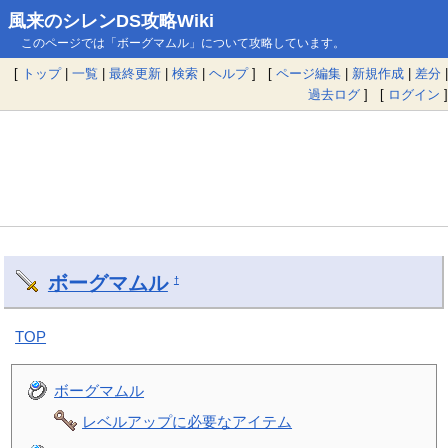
風来のシレンDS攻略Wiki
このページでは「ボーグマムル」について攻略しています。
[
トップ
|
一覧
|
最終更新
|
検索
|
ヘルプ
] [
ページ編集
|
新規作成
|
差分
|
過去ログ
] [
ログイン
]
ボーグマムル
†
TOP
ボーグマムル
レベルアップに必要なアイテム