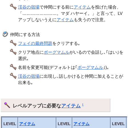
渓谷の宿場
で仲間にする前に
アイテム
を投げた場合、
「……………………。マダ ハヤーイ。」と言って、LV
アップしないうえに
アイテム
も失うので注意。
仲間にする方法
フェイの最終問題
をクリアする｡
クリア地点に
ボーグマムル
がいるので会話し､｢はい｣を
選択｡
名前を変更可能(デフォルトは｢
ボーグマムル
｣)｡
渓谷の宿場
に出現し､話しかけると仲間に加えることが
出来る｡
レベルアップに必要な
アイテム
†
LEVEL
アイテム
LEVEL
アイテム
LEVEL