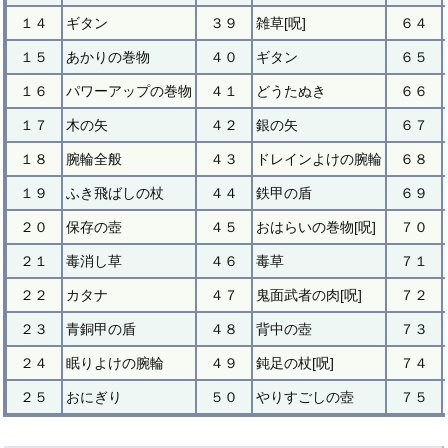
１４
ギタン
３９
雑草[呪]
６４
１５
あかりの巻物
４０
ギタン
６５
１６
パワーアップの巻物
４１
どうたぬき
６６
１７
木の矢
４２
銀の矢
６７
１８
腕輪全般
４３
ドレインよけの腕輪
６８
１９
ふき飛ばしの杖
４４
鉄甲の盾
６９
２０
保存の壺
４５
おはらいの巻物[呪]
７０
２１
毒消し草
４６
毒草
７１
２２
カタナ
４７
鬼面武者の肉[呪]
７２
２３
青銅甲の盾
４８
背中の壺
７３
２４
眠りよけの腕輪
４９
鈍足の杖[呪]
７４
２５
おにぎり
５０
やりすごしの壺
７５