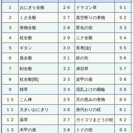
１
おにぎり全般
２６
ドラゴン草
５１
２
くさ全般
２７
真空斬りの巻物
５２
３
巻物全般
２８
変化の壺
５３
４
杖全般
２９
ニク全般
５４
５
ギタン
３０
長巻[金]
５５
６
盾全般
３１
鉄の矢
５６
７
剣全般
３２
弟切草
５７
８
杖全般[呪]
３３
皮甲の盾
５８
９
雑草
３４
混乱よけの腕輪
５９
１０
こん棒
３５
天の恵みの巻物
６０
１１
大きいおにぎり
３６
身代わりの杖
６１
１２
薬草
３７
ガイコツまどうの杖
６２
１３
木甲の盾
３８
トドの壺
６３