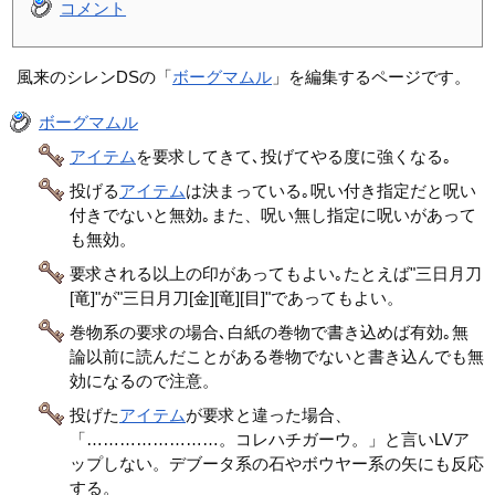
コメント
風来のシレンDSの「
ボーグマムル
」を編集するページです。
ボーグマムル
アイテム
を要求してきて､投げてやる度に強くなる｡
投げる
アイテム
は決まっている｡呪い付き指定だと呪い
付きでないと無効｡また、呪い無し指定に呪いがあって
も無効。
要求される以上の印があってもよい｡たとえば"三日月刀
[竜]"が"三日月刀[金][竜][目]"であってもよい。
巻物系の要求の場合､白紙の巻物で書き込めば有効｡無
論以前に読んだことがある巻物でないと書き込んでも無
効になるので注意。
投げた
アイテム
が要求と違った場合、
「……………………。コレハチガーウ。」と言いLVア
ップしない。デブータ系の石やボウヤー系の矢にも反応
する。