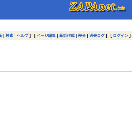
新
|
検索
|
ヘルプ
] [
ページ編集
|
新規作成
|
差分
|
過去ログ
] [
ログイン
]