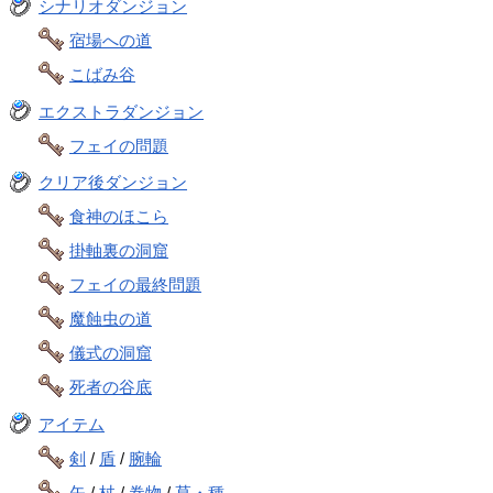
シナリオダンジョン
宿場への道
こばみ谷
エクストラダンジョン
フェイの問題
クリア後ダンジョン
食神のほこら
掛軸裏の洞窟
フェイの最終問題
魔蝕虫の道
儀式の洞窟
死者の谷底
アイテム
剣
/
盾
/
腕輪
矢
/
杖
/
巻物
/
草・種