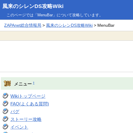
風来のシレンDS攻略Wiki
このページでは「MenuBar」について攻略しています。
ZAPAnet総合情報局
>
風来のシレンDS攻略Wiki
> MenuBar
†
メニュー
Wikiトップページ
FAQ(よくある質問)
バグ
ストーリー攻略
イベント