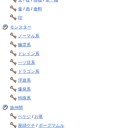
壷
/
肉
/
食料
印
モンスター
ノーマル系
幽霊系
ドレイン系
一ツ目系
ドラゴン系
浮遊系
爆発系
特殊系
旅仲間
ペケジ
/
お竜
座頭ケチ
/
ボーグマムル