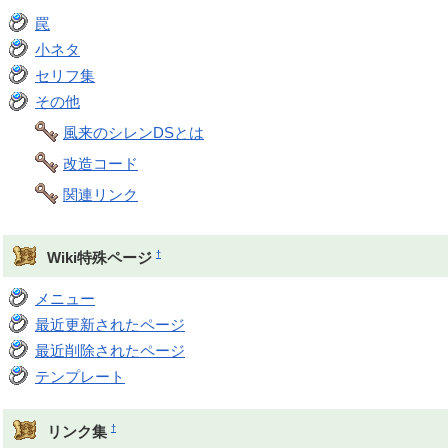
罠
小ネタ
セリフ集
その他
風来のシレンDSとは
改造コード
関連リンク
†
Wiki特殊ページ
メニュー
最近更新されたページ
最近削除されたページ
テンプレート
†
リンク集