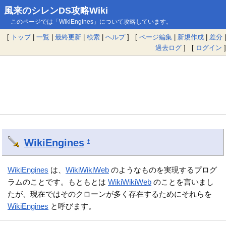
風来のシレンDS攻略Wiki
このページでは「WikiEngines」について攻略しています。
[
トップ
|
一覧
|
最終更新
|
検索
|
ヘルプ
] [
ページ編集
|
新規作成
|
差分
|
過去ログ
] [
ログイン
]
WikiEngines
†
WikiEngines
は、
WikiWikiWeb
のようなものを実現するプログ
ラムのことです。もともとは
WikiWikiWeb
のことを言いまし
たが、現在ではそのクローンが多く存在するためにそれらを
WikiEngines
と呼びます。