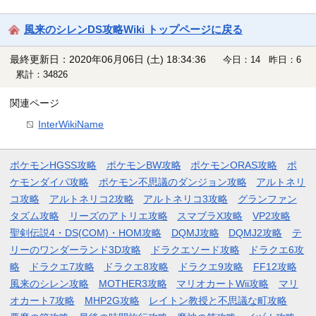
風来のシレンDS攻略Wiki トップページに戻る
最終更新日：2020年06月06日 (土) 18:34:36
今日：14 昨日：6
累計：34826
関連ページ
InterWikiName
ポケモンHGSS攻略
ポケモンBW攻略
ポケモンORAS攻略
ポ
ケモンダイパ攻略
ポケモン不思議のダンジョン攻略
アルトネリ
コ攻略
アルトネリコ2攻略
アルトネリコ3攻略
グランファン
タズム攻略
リーズのアトリエ攻略
スマブラX攻略
VP2攻略
聖剣伝説4・DS(COM)・HOM攻略
DQMJ攻略
DQMJ2攻略
テ
リーのワンダーランド3D攻略
ドラクエソード攻略
ドラクエ6攻
略
ドラクエ7攻略
ドラクエ8攻略
ドラクエ9攻略
FF12攻略
風来のシレン攻略
MOTHER3攻略
マリオカートWii攻略
マリ
オカート7攻略
MHP2G攻略
レイトン教授と不思議な町攻略