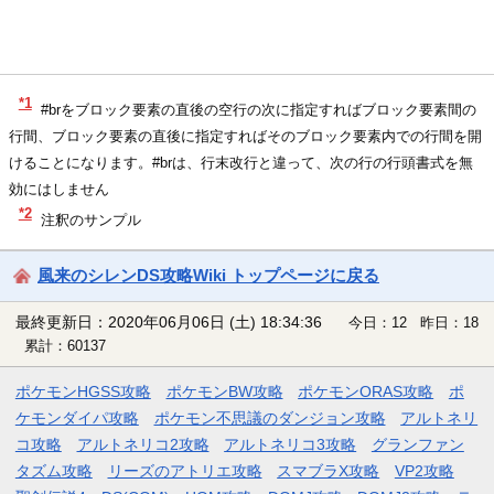
*1
#brをブロック要素の直後の空行の次に指定すればブロック要素間の
行間、ブロック要素の直後に指定すればそのブロック要素内での行間を開
けることになります。#brは、行末改行と違って、次の行の行頭書式を無
効にはしません
*2
注釈のサンプル
風来のシレンDS攻略Wiki トップページに戻る
最終更新日：2020年06月06日 (土) 18:34:36
今日：12 昨日：18
累計：60137
ポケモンHGSS攻略
ポケモンBW攻略
ポケモンORAS攻略
ポ
ケモンダイパ攻略
ポケモン不思議のダンジョン攻略
アルトネリ
コ攻略
アルトネリコ2攻略
アルトネリコ3攻略
グランファン
タズム攻略
リーズのアトリエ攻略
スマブラX攻略
VP2攻略