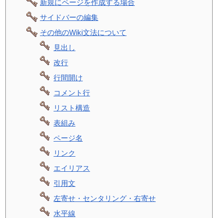
新規にページを作成する場合
サイドバーの編集
その他のWiki文法について
見出し
改行
行間開け
コメント行
リスト構造
表組み
ページ名
リンク
エイリアス
引用文
左寄せ・センタリング・右寄せ
水平線