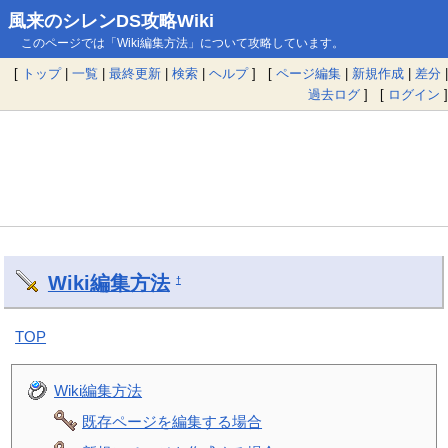
風来のシレンDS攻略Wiki
このページでは「Wiki編集方法」について攻略しています。
[
トップ
|
一覧
|
最終更新
|
検索
|
ヘルプ
] [
ページ編集
|
新規作成
|
差分
|
過去ログ
] [
ログイン
]
Wiki編集方法
†
TOP
Wiki編集方法
既存ページを編集する場合