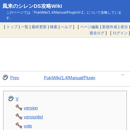
風来のシレンDS攻略Wiki
このページでは「PukiWiki/1.4/Manual/Plugin/V-Z」について攻略していま
す。
[
トップ
|
一覧
|
最終更新
|
検索
|
ヘルプ
] [
ページ編集
|
新規作成
|
差分
|
過去ログ
] [
ログイン
]
Prev
PukiWiki/1.4/Manual/Plugin
V
version
versionlist
vote