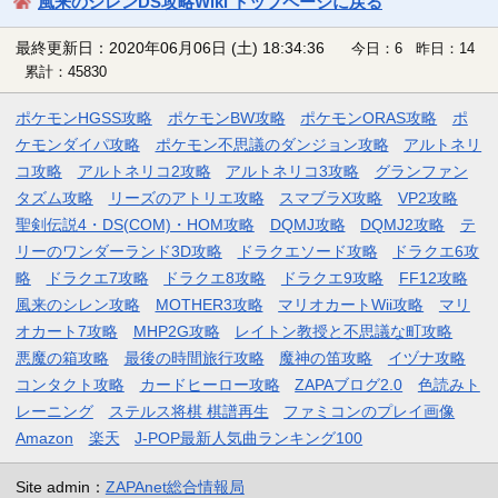
風来のシレンDS攻略Wiki トップページに戻る
最終更新日：2020年06月06日 (土) 18:34:36
今日：6 昨日：14
累計：45830
ポケモンHGSS攻略
ポケモンBW攻略
ポケモンORAS攻略
ポ
ケモンダイパ攻略
ポケモン不思議のダンジョン攻略
アルトネリ
コ攻略
アルトネリコ2攻略
アルトネリコ3攻略
グランファン
タズム攻略
リーズのアトリエ攻略
スマブラX攻略
VP2攻略
聖剣伝説4・DS(COM)・HOM攻略
DQMJ攻略
DQMJ2攻略
テ
リーのワンダーランド3D攻略
ドラクエソード攻略
ドラクエ6攻
略
ドラクエ7攻略
ドラクエ8攻略
ドラクエ9攻略
FF12攻略
風来のシレン攻略
MOTHER3攻略
マリオカートWii攻略
マリ
オカート7攻略
MHP2G攻略
レイトン教授と不思議な町攻略
悪魔の箱攻略
最後の時間旅行攻略
魔神の笛攻略
イヅナ攻略
コンタクト攻略
カードヒーロー攻略
ZAPAブログ2.0
色読みト
レーニング
ステルス将棋 棋譜再生
ファミコンのプレイ画像
Amazon
楽天
J-POP最新人気曲ランキング100
Site admin：
ZAPAnet総合情報局