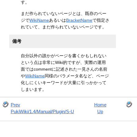
す。
まだ作られていないページとは、既存のペー
ジで
WikiName
あるいは
BracketName
で指定さ
れていて、まだ作られていないページです。
備考
自分以外の誰かがページを書くかもしれない
という点は非常にWiki的ですが、実際の運用
面ではcommentに記述された一見さんの名前
や
WikiName
同様のパラメータ名など、ページ
化しにくいキーワードが大量に引っかかって
しまいます。
Prev
Home
PukiWiki/1.4/Manual/Plugin/S-U
Up