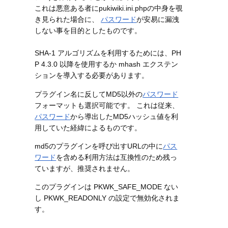
これは悪意ある者にpukiwiki.ini.phpの中身を覗
き見られた場合に、
パスワード
が安易に漏洩
しない事を目的としたものです。
SHA-1 アルゴリズムを利用するためには、PH
P 4.3.0 以降を使用するか mhash エクステン
ションを導入する必要があります。
プラグイン名に反してMD5以外の
パスワード
フォーマットも選択可能です。 これは従来、
パスワード
から導出したMD5ハッシュ値を利
用していた経緯によるものです。
md5のプラグインを呼び出すURLの中に
パス
ワード
を含める利用方法は互換性のため残っ
ていますが、推奨されません。
このプラグインは PKWK_SAFE_MODE ない
し PKWK_READONLY の設定で無効化されま
す。