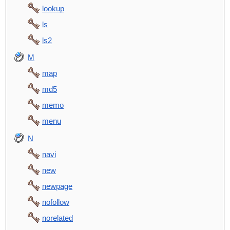
lookup
ls
ls2
M
map
md5
memo
menu
N
navi
new
newpage
nofollow
norelated