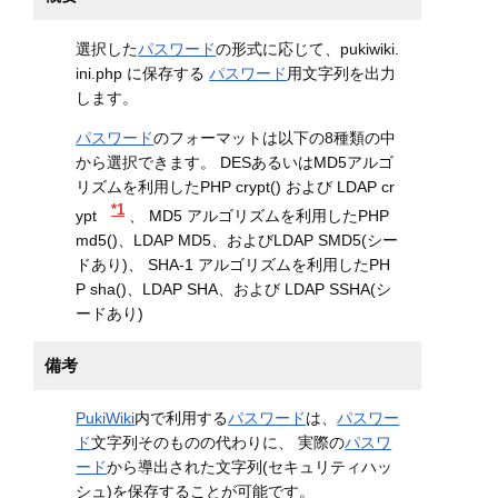
選択した
パスワード
の形式に応じて、pukiwiki.
ini.php に保存する
パスワード
用文字列を出力
します。
パスワード
のフォーマットは以下の8種類の中
から選択できます。 DESあるいはMD5アルゴ
リズムを利用したPHP crypt() および LDAP cr
*1
ypt
、 MD5 アルゴリズムを利用したPHP
md5()、LDAP MD5、およびLDAP SMD5(シー
ドあり)、 SHA-1 アルゴリズムを利用したPH
P sha()、LDAP SHA、および LDAP SSHA(シ
ードあり)
備考
PukiWiki
内で利用する
パスワード
は、
パスワー
ド
文字列そのものの代わりに、 実際の
パスワ
ード
から導出された文字列(セキュリティハッ
シュ)を保存することが可能です。