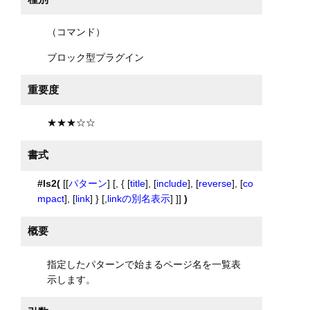
（コマンド）
ブロック型プラグイン
重要度
★★★☆☆
書式
#ls2(
[[
パターン
] [, { [
title
], [
include
], [
reverse
], [
co
mpact
], [
link
] } [,
linkの別名表示
] ]]
)
概要
指定したパターンで始まるページ名を一覧表
示します。