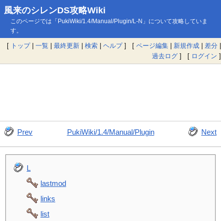
風来のシレンDS攻略Wiki
このページでは「PukiWiki/1.4/Manual/Plugin/L-N」について攻略していま
す。
[
トップ
|
一覧
|
最終更新
|
検索
|
ヘルプ
] [
ページ編集
|
新規作成
|
差分
|
過去ログ
] [
ログイン
]
Prev
PukiWiki/1.4/Manual/Plugin
Next
L
lastmod
links
list