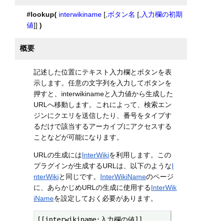
#lookup(
interwikiname
[,
ボタン名
[,
入力欄の初期
値
]]
)
概要
記述した位置にテキスト入力欄とボタンを表
示します。任意の文字列を入力してボタンを
押すと、interwikinameと入力値から生成した
URLへ移動します。これによって、検索エン
ジンにクエリを送信したり、番号をタイプす
るだけで該当するアーカイブにアクセスする
ことなどが可能になります。
URLの生成には
InterWiki
を利用します。この
プラグインが生成するURLは、以下のような
I
nterWiki
と同じです。
InterWikiName
のページ
に、あらかじめURLの生成に使用する
InterWik
iName
を設定しておく必要があります。
[[interwikiname:入力欄の値]]