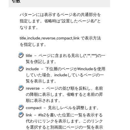
引数
パターンには表示するページ名の共通部分を
指定します。省略時は"設置したページ名/"と
なります。
title,include,reverse,compact,link で表示方法
を指定します。
title － ページに含まれる見出し(*,**,***)の一
覧を併記します。
include － 下位層のページが#includeを使用
していた場合、includeしているページの一
覧を表示します。
reverse － ページの並び順を反転し、名前
の降順に表示します。省略すると名前の昇
順に表示されます。
compact － 見出しレベルを調整します。
link － #ls2を書いた位置に一覧を表示する
代わりにリンクを表示します。このリンク
を選択すると別画面にページの一覧を表示