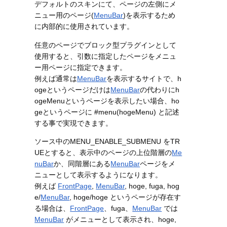
デフォルトのスキンにて、ページの左側にメ
ニュー用のページ(
MenuBar
)を表示するため
に内部的に使用されています。
任意のページでブロック型プラグインとして
使用すると、引数に指定したページをメニュ
ー用ページに指定できます。
例えば通常は
MenuBar
を表示するサイトで、h
ogeというページだけは
MenuBar
の代わりにh
ogeMenuというページを表示したい場合、ho
geというページに #menu(hogeMenu) と記述
する事で実現できます。
ソース中のMENU_ENABLE_SUBMENU をTR
UEとすると、表示中のページの上位階層の
Me
nuBar
か、同階層にある
MenuBar
ページをメ
ニューとして表示するようになります。
例えば
FrontPage
,
MenuBar
, hoge, fuga, hog
e/
MenuBar
, hoge/hoge というページが存在す
る場合は、
FrontPage
、fuga、
MenuBar
では
MenuBar
がメニューとして表示され、hoge,