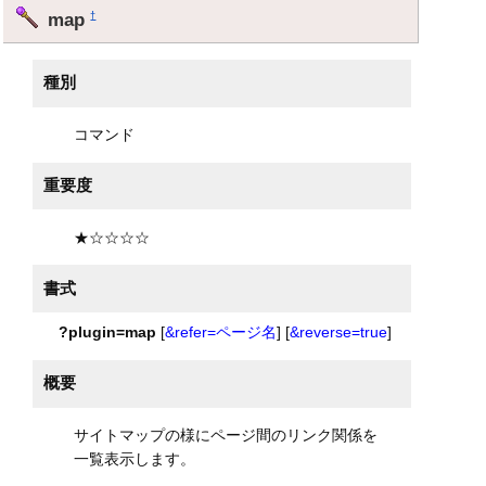
map
†
種別
コマンド
重要度
★☆☆☆☆
書式
?plugin=map
[
&refer=ページ名
] [
&reverse=true
]
概要
サイトマップの様にページ間のリンク関係を
一覧表示します。