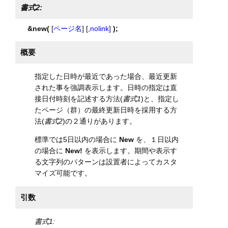
書式2:
&new(
[
ページ名
] [,
nolink
]
);
概要
指定した日時が最近であった場合、最近更新
された事を強調表示します。日時の指定は直
接日付時刻を記述する方法(
書式1
)と、指定し
たページ（群）の最終更新日時を採用する方
法(
書式2
)の２通りがあります。
標準では5日以内の場合に
New
を、１日以内
の場合に
New!
を表示します。期間や表示す
る文字列のパターンは設置者によってカスタ
マイズ可能です。
引数
書式1: