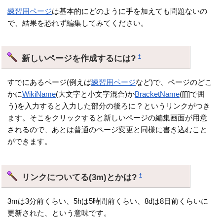
練習用ページ
は基本的にどのように手を加えても問題ないの
で、結果を恐れず編集してみてください。
新しいページを作成するには?
†
すでにあるページ(例えば
練習用ページ
など)で、ページのどこ
かに
WikiName
(大文字と小文字混合)か
BracketName
([[]]で囲
う)を入力すると入力した部分の後ろに ? というリンクがつき
ます。そこをクリックすると新しいページの編集画面が用意
されるので、あとは普通のページ変更と同様に書き込むこと
ができます。
リンクについてる(3m)とかは?
†
3mは3分前くらい、5hは5時間前くらい、8dは8日前くらいに
更新された、という意味です。