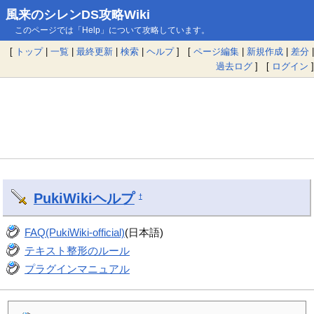
風来のシレンDS攻略Wiki
このページでは「Help」について攻略しています。
[
トップ
|
一覧
|
最終更新
|
検索
|
ヘルプ
] [
ページ編集
|
新規作成
|
差分
|
過去ログ
] [
ログイン
]
PukiWiki
ヘルプ
†
FAQ(PukiWiki-official)
(日本語)
テキスト整形のルール
プラグインマニュアル