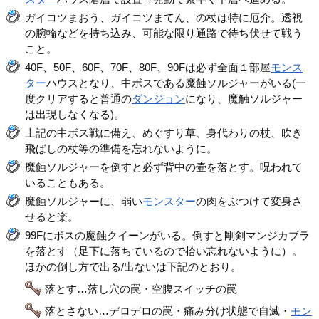
ガイコツまおう、ガイコツまてん、の杖は特に厄介。透視
の腕輪などを持ち込み、可能な限り通路で待ち伏せて戦う
こと。
40F、50F、60F、70F、80F、90Fは必ず全面１部屋
モンス
ター
ハウスとなり、中ボスである魔蝕ソルジャーがいる(一
度クリアすると普通の
ダンジョン
になり、魔触ソルジャー
は出現しなくなる)。
上記の中ボス戦に備え、めぐすり草、身代わりの杖、吹き
飛ばしの杖等の準備を忘れないように。
魔蝕ソルジャーを倒すと必ず背中の壷を落とす。呪われて
いることもある。
魔蝕ソルジャーに、弱い
モンスター
の肉をぶつけて変身さ
せると楽。
99Fにボスの魔蝕クイーンがいる。倒すと剛剣マンジカブラ
を落とす（足下に落ちているので拾い忘れないように）。
ほかの倒し方で出る/出ないは下記のとおり。
落とす…落し穴の罠・空腹スイッチの罠
落とさない…デロデロの罠・痛み分け状態で自滅・
モン