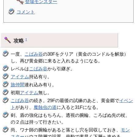
登場モンスター
コメント
攻略
†
一度、
こばみ谷
の30Fをクリア（黄金のコンドルを解放）
し、再び黄金郷に来ると入れるようになる。
レベルは
こばみ谷
から引継ぎ。
アイテム
持込有り。
旅仲間
連れ込み有り。
初期
アイテム
無し。
こばみ谷
の続き。29Fの最後の試練のあと、黄金郷で
イベン
ト
があり、
魔蝕虫の道
に入ると31Fになる。
剣、盾の強化はもちろん、透視の腕輪、ころばぬ先の杖、
の２点は持って行きたい。
尚、ワナ師の腕輪があると落とし穴を回収しておき、
モン
スター
ハウス階層で設置→発動で素早く下層へ進める。