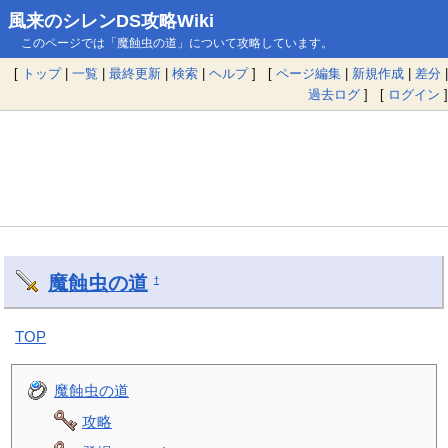
風来のシレンDS攻略Wiki
このページでは「魔蝕虫の道」について攻略しています。
[
トップ
|
一覧
|
最終更新
|
検索
|
ヘルプ
] [
ページ編集
|
新規作成
|
差分
|
過去ログ
] [
ログイン
]
魔蝕虫の道
†
TOP
魔蝕虫の道
攻略