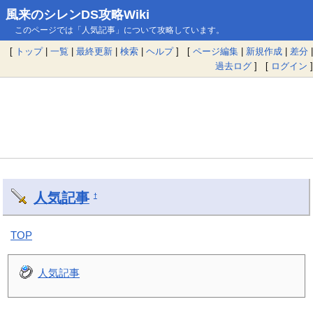
風来のシレンDS攻略Wiki
このページでは「人気記事」について攻略しています。
[
トップ
|
一覧
|
最終更新
|
検索
|
ヘルプ
] [
ページ編集
|
新規作成
|
差分
|
過去ログ
] [
ログイン
]
人気記事
†
TOP
人気記事