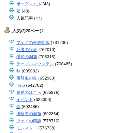
ボーグマムル
(48)
杖
(48)
人気記事 (47)
人気の20ページ
フェイの最終問題
(781230)
死者の谷底
(762010)
儀式の洞窟
(703315)
テーブルマウンテン
(700485)
剣
(695032)
魔蝕虫の道
(652989)
Help
(642782)
食神のほこら
(635976)
イベント
(623008)
壷
(602486)
掛軸裏の洞窟
(602364)
フェイの問題
(578710)
モンスター
(576738)