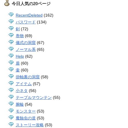
今日人気の20ページ
RecentDeleted
(162)
パスワード
(134)
剣
(72)
巻物
(69)
儀式の洞窟
(67)
ノーマル系
(65)
Help
(62)
盾
(60)
壷
(60)
掛軸裏の洞窟
(58)
アイテム
(57)
小ネタ
(56)
テーブルマウンテン
(55)
腕輪
(54)
モンスター
(53)
魔蝕虫の道
(53)
ストーリー攻略
(53)