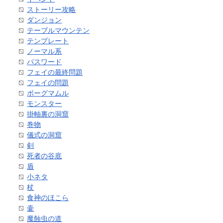
ストーリー攻略
ダンジョン
テーブルマウンテン
テンプレート
ノーマル系
パスワード
フェイの最終問題
フェイの問題
ボーグマムル
モンスター
掛軸裏の洞窟
巻物
儀式の洞窟
剣
死者の谷底
盾
小ネタ
杖
食神のほこら
壷
魔蝕虫の道