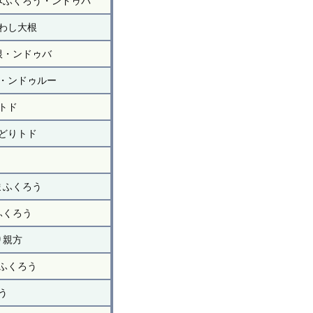
みふくろう・ンドゥバ
わし大根
根・ンドゥバ
・ンドゥルー
トド
どりトド
まふくろう
ふくろう
り親方
ふくろう
う