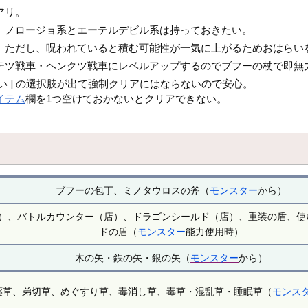
アリ。
。ノロージョ系とエーテルデビル系は持っておきたい。
。ただし、呪われていると積む可能性が一気に上がるためおはらい
テツ戦車・ヘンクツ戦車にレベルアップするのでブフーの杖で即無
らない ] の選択肢が出て強制クリアにはならないので安心。
イテム
欄を1つ空けておかないとクリアできない。
ブフーの包丁、ミノタウロスの斧（
モンスター
から）
）、バトルカウンター（店）、ドラゴンシールド（店）、重装の盾、使
ドの盾（
モンスター
能力使用時）
木の矢・鉄の矢・銀の矢（
モンスター
から）
薬草、弟切草、めぐすり草、毒消し草、毒草・混乱草・睡眠草（
モンス