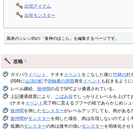
出現アイテム
出現モンスター
風来のシレンDSの「食神のほこら」を編集するページです。
攻略
†
ガイバラ
イベント
、ナオキ
イベント
をこなした後に
竹林の村
(同時に
山頂の町
で
掛軸裏の洞窟
発生
イベント
も起きるように
レベル継続、
旅仲間
の点でSFCより優遇されている。
上記優遇措置により、
こばみ谷
でしっかりとレベルを上げて
(ナオキ
イベント
完了時に貰えるブフーの杖であらかじめシュ
旅仲間
を倒した
モンスター
がレベルアップしても、肉がある
旅仲間
が
モンスター
を倒した場合、肉は出現しないのでよく
低層の
モンスター
の肉は後半の強い
モンスター
を弱体化させ