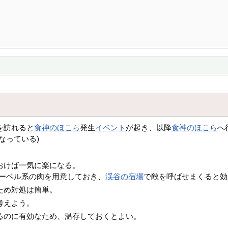
を訪れると
食神のほこら
発生
イベント
が起き、以降
食神のほこら
へ
なっている)
おけば一気に楽になる。
ーベル系の肉を用意しておき、
渓谷の宿場
で敵を呼ばせまくると効
ため対処は簡単。
考えよう。
るのに有効なため、温存しておくとよい。