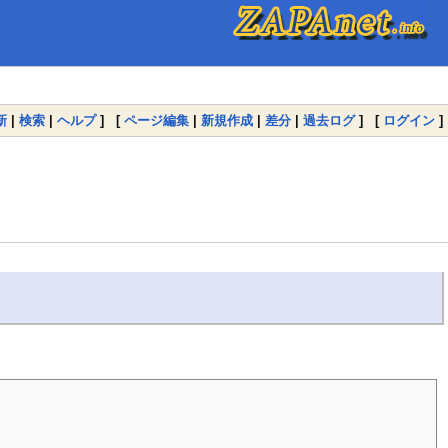
新
|
検索
|
ヘルプ
] [
ページ編集
|
新規作成
|
差分
|
過去ログ
] [
ログイン
]