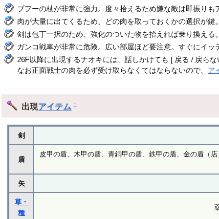
ブフーの杖が非常に強力。度々拾えるため嫌な敵は即振りも
肉が大量に出てくるため、どの肉を取っておくかの選択が鍵
剣は包丁一択のため、強化のついた物を拾えれば乗り換える
ガンコ戦車が非常に危険。広い部屋ほど要注意。すぐにイッ
26F以降に出現するナオキには、話しかけても [ 戻る / 戻
なお正面戦士の肉を必ず受け取らなくてはならないので、
ア
出現
アイテム
†
剣
皮甲の盾、木甲の盾、青銅甲の盾、鉄甲の盾、金の盾（店
盾
矢
草・
種