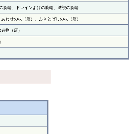
の腕輪、ドレインよけの腕輪、透視の腕輪
しあわせの杖（店）、ふきとばしの杖（店）
の巻物（店）
壺