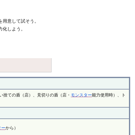
を用意して試そう。
力化しよう。
い捨ての盾（店）、見切りの盾（店・
モンスター
能力使用時）、ト
ター
から）