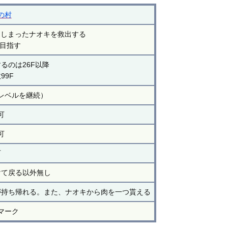
の村
てしまったナオキを救出する
を目指す
するのは26F以降
99F
レベルを継続）
可
可
可
けて戻る以外無し
が持ち帰れる。また、ナオキから肉を一つ貰える
マーク