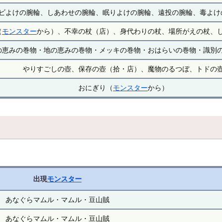
ビよけの腕輪、しあわせの腕輪、眠りよけの腕輪、遠投の腕輪、毒よけ
（
モンスター
から）、不幸の杖（店）、身代わりの杖、場所がえの杖、
の恵みの巻物・地の恵みの巻物・メッキの巻物・おはらいの巻物・識別
やりすごしの壺、保存の壺（拾・店）、魔物のるつぼ、トドの
おにぎり（
モンスター
から）
出現
モンスター
あなぐらマムル・マムル・豆山賊
あなぐらマムル・マムル・豆山賊