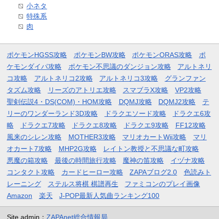
小ネタ
特殊系
肉
ポケモンHGSS攻略
ポケモンBW攻略
ポケモンORAS攻略
ポ
ケモンダイパ攻略
ポケモン不思議のダンジョン攻略
アルトネリ
コ攻略
アルトネリコ2攻略
アルトネリコ3攻略
グランファン
タズム攻略
リーズのアトリエ攻略
スマブラX攻略
VP2攻略
聖剣伝説4・DS(COM)・HOM攻略
DQMJ攻略
DQMJ2攻略
テ
リーのワンダーランド3D攻略
ドラクエソード攻略
ドラクエ6攻
略
ドラクエ7攻略
ドラクエ8攻略
ドラクエ9攻略
FF12攻略
風来のシレン攻略
MOTHER3攻略
マリオカートWii攻略
マリ
オカート7攻略
MHP2G攻略
レイトン教授と不思議な町攻略
悪魔の箱攻略
最後の時間旅行攻略
魔神の笛攻略
イヅナ攻略
コンタクト攻略
カードヒーロー攻略
ZAPAブログ2.0
色読みト
レーニング
ステルス将棋 棋譜再生
ファミコンのプレイ画像
Amazon
楽天
J-POP最新人気曲ランキング100
Site admin：
ZAPAnet総合情報局