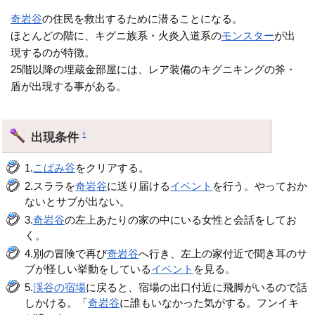
奇岩谷
の住民を救出するために潜ることになる。
ほとんどの階に、キグニ族系・火炎入道系の
モンスター
が出
現するのが特徴。
25階以降の埋蔵金部屋には、レア装備のキグニキングの斧・
盾が出現する事がある。
出現条件
†
1.
こばみ谷
をクリアする。
2.スララを
奇岩谷
に送り届ける
イベント
を行う。やっておか
ないとサブが出ない。
3.
奇岩谷
の左上あたりの家の中にいる女性と会話をしてお
く。
4.別の冒険で再び
奇岩谷
へ行き、左上の家付近で聞き耳のサ
ブが怪しい挙動をしている
イベント
を見る。
5.
渓谷の宿場
に戻ると、宿場の出口付近に飛脚がいるので話
しかける。「
奇岩谷
に誰もいなかった気がする。フンイキ