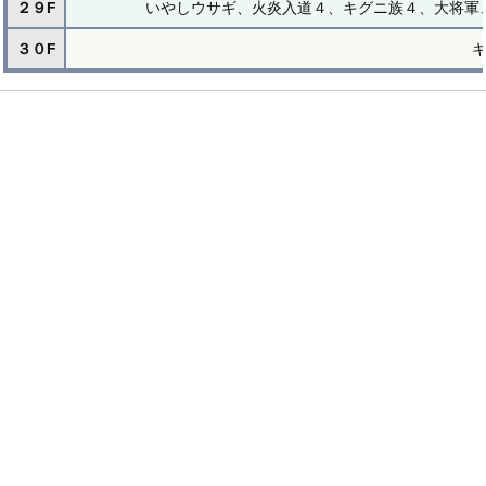
２９F
いやしウサギ、火炎入道４、キグニ族４、大将軍
３０F