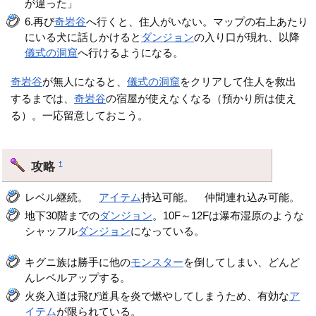
が違った」
6.再び
奇岩谷
へ行くと、住人がいない。マップの右上あたり
にいる犬に話しかけると
ダンジョン
の入り口が現れ、以降
儀式の洞窟
へ行けるようになる。
奇岩谷
が無人になると、
儀式の洞窟
をクリアして住人を救出
するまでは、
奇岩谷
の宿屋が使えなくなる（預かり所は使え
る）。一応留意しておこう。
攻略
†
レベル継続。
アイテム
持込可能。 仲間連れ込み可能。
地下30階までの
ダンジョン
。10F～12Fは瀑布湿原のような
シャッフル
ダンジョン
になっている。
キグニ族は勝手に他の
モンスター
を倒してしまい、どんど
んレベルアップする。
火炎入道は飛び道具を炎で燃やしてしまうため、有効な
ア
イテム
が限られている。