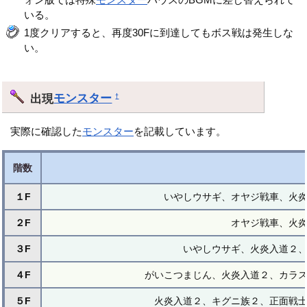
いる。
1度クリアすると、再度30Fに到達してもボス戦は発生しな
い。
出現
モンスター
†
実際に確認した
モンスター
を記載しています。
階数
１F
いやしウサギ、オヤジ戦車、火
２F
オヤジ戦車、火
３F
いやしウサギ、火炎入道２
４F
がいこつまじん、火炎入道２、カラ
５F
火炎入道２、キグニ族２、正面戦