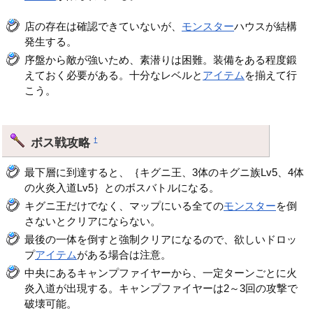
店の存在は確認できていないが、
モンスター
ハウスが結構
発生する。
序盤から敵が強いため、素潜りは困難。装備をある程度鍛
えておく必要がある。十分なレベルと
アイテム
を揃えて行
こう。
ボス戦攻略
†
最下層に到達すると、｛キグニ王、3体のキグニ族Lv5、4体
の火炎入道Lv5｝とのボスバトルになる。
キグニ王だけでなく、マップにいる全ての
モンスター
を倒
さないとクリアにならない。
最後の一体を倒すと強制クリアになるので、欲しいドロッ
プ
アイテム
がある場合は注意。
中央にあるキャンプファイヤーから、一定ターンごとに火
炎入道が出現する。キャンプファイヤーは2～3回の攻撃で
破壊可能。