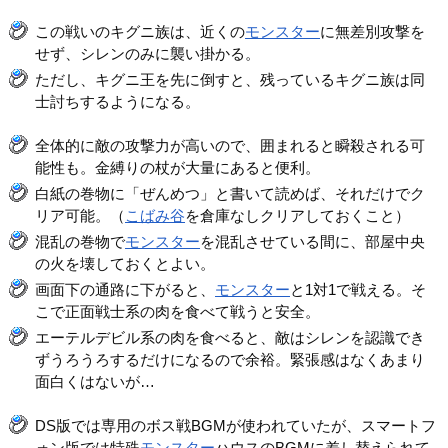
この戦いのキグニ族は、近くの
モンスター
に無差別攻撃を
せず、シレンのみに襲い掛かる。
ただし、キグニ王を先に倒すと、残っているキグニ族は同
士討ちするようになる。
全体的に敵の攻撃力が高いので、囲まれると瞬殺される可
能性も。金縛りの杖が大量にあると便利。
白紙の巻物に「ぜんめつ」と書いて読めば、それだけでク
リア可能。（
こばみ谷
を倉庫なしクリアしておくこと）
混乱の巻物で
モンスター
を混乱させている間に、部屋中央
の火を壊しておくとよい。
画面下の通路に下がると、
モンスター
と1対1で戦える。そ
こで正面戦士系の肉を食べて戦うと安全。
エーテルデビル系の肉を食べると、敵はシレンを認識でき
ずうろうろするだけになるので余裕。緊張感はなくあまり
面白くはないが…
DS版では専用のボス戦BGMが使われていたが、スマートフ
ォン版では特殊
モンスター
ハウスのBGMに差し替えられて