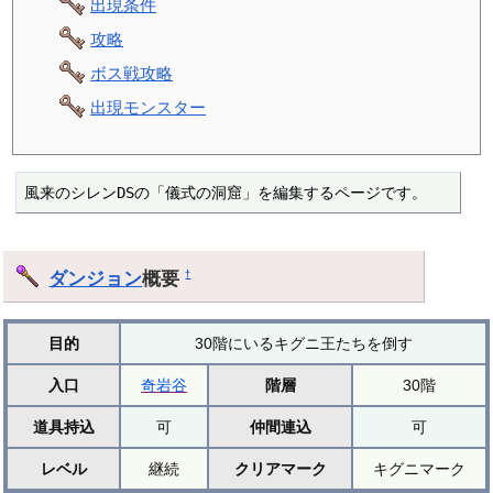
出現条件
攻略
ボス戦攻略
出現モンスター
風来のシレンDSの「儀式の洞窟」を編集するページです。
ダンジョン
概要
†
目的
30階にいるキグニ王たちを倒す
入口
奇岩谷
階層
30階
道具持込
可
仲間連込
可
レベル
継続
クリアマーク
キグニマーク