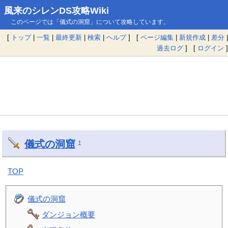
風来のシレンDS攻略Wiki
このページでは「儀式の洞窟」について攻略しています。
[
トップ
|
一覧
|
最終更新
|
検索
|
ヘルプ
] [
ページ編集
|
新規作成
|
差分
|
過去ログ
] [
ログイン
]
儀式の洞窟
†
TOP
儀式の洞窟
ダンジョン概要