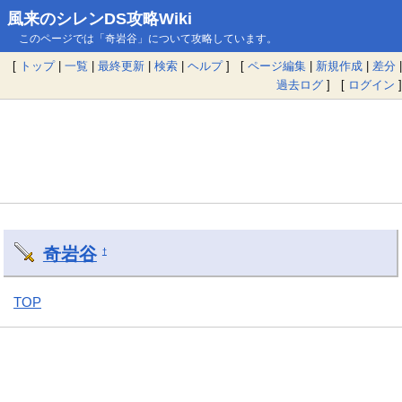
風来のシレンDS攻略Wiki
このページでは「奇岩谷」について攻略しています。
[
トップ
|
一覧
|
最終更新
|
検索
|
ヘルプ
] [
ページ編集
|
新規作成
|
差分
|
過去ログ
] [
ログイン
]
奇岩谷
†
TOP