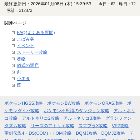
最終更新日：2026年01月08日 (木) 15:39:53
今日：62 昨日：72
累計：312873
関連ページ
FAQ(よくある質問)
こばみ谷
イベント
ストーリー攻略
巻物
儀式の洞窟
剣
小ネタ
罠
ポケモンHGSS攻略
ポケモンBW攻略
ポケモンORAS攻略
ポ
ケモンダイパ攻略
ポケモン不思議のダンジョン攻略
アルトネリ
コ攻略
アルトネリコ2攻略
アルトネリコ3攻略
グランファン
タズム攻略
リーズのアトリエ攻略
スマブラX攻略
VP2攻略
聖剣伝説4・DS(COM)・HOM攻略
DQMJ攻略
DQMJ2攻略
テ