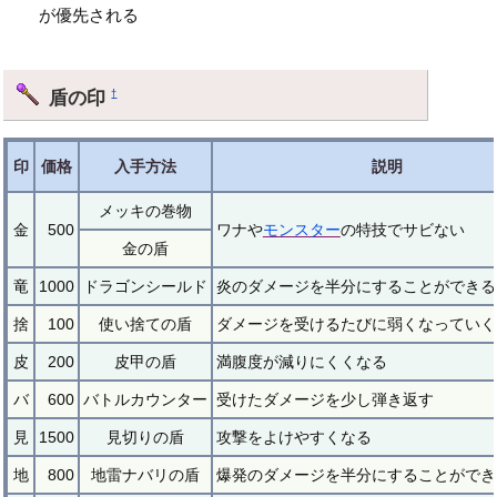
が優先される
盾の印
†
印
価格
入手方法
説明
メッキの巻物
金
500
ワナや
モンスター
の特技でサビない
金の盾
竜
1000
ドラゴンシールド
炎のダメージを半分にすることができる
捨
100
使い捨ての盾
ダメージを受けるたびに弱くなっていく
皮
200
皮甲の盾
満腹度が減りにくくなる
バ
600
バトルカウンター
受けたダメージを少し弾き返す
見
1500
見切りの盾
攻撃をよけやすくなる
地
800
地雷ナバリの盾
爆発のダメージを半分にすることができ