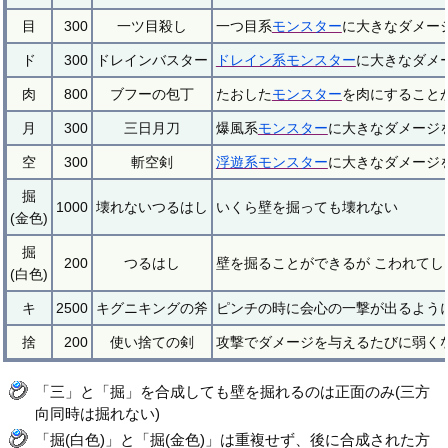
目
300
一ツ目殺し
一つ目系
モンスター
に大きなダメー
ド
300
ドレインバスター
ドレイン系
モンスター
に大きなダメ
肉
800
ブフーの包丁
たおした
モンスター
を肉にすること
月
300
三日月刀
爆風系
モンスター
に大きなダメージ
空
300
斬空剣
浮遊系
モンスター
に大きなダメージ
掘
1000
壊れないつるはし
いくら壁を掘っても壊れない
(金色)
掘
200
つるはし
壁を掘ることができるが こわれてし
(白色)
キ
2500
キグニキングの斧
ピンチの時に会心の一撃が出るよう
捨
200
使い捨ての剣
攻撃でダメージを与えるたびに弱く
「三」と「掘」を合成しても壁を掘れるのは正面のみ(三方
向同時は掘れない)
「掘(白色)」と「掘(金色)」は重複せず、後に合成された方