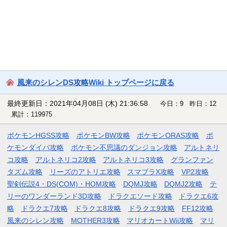
風来のシレンDS攻略Wiki トップページに戻る
最終更新日：2021年04月08日 (木) 21:36:58
今日：9 昨日：12
累計：119975
ポケモンHGSS攻略
ポケモンBW攻略
ポケモンORAS攻略
ポ
ケモンダイパ攻略
ポケモン不思議のダンジョン攻略
アルトネリ
コ攻略
アルトネリコ2攻略
アルトネリコ3攻略
グランファン
タズム攻略
リーズのアトリエ攻略
スマブラX攻略
VP2攻略
聖剣伝説4・DS(COM)・HOM攻略
DQMJ攻略
DQMJ2攻略
テ
リーのワンダーランド3D攻略
ドラクエソード攻略
ドラクエ6攻
略
ドラクエ7攻略
ドラクエ8攻略
ドラクエ9攻略
FF12攻略
風来のシレン攻略
MOTHER3攻略
マリオカートWii攻略
マリ