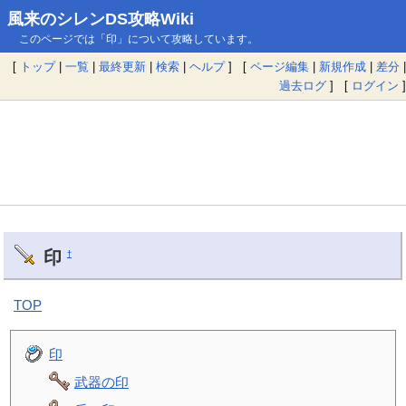
風来のシレンDS攻略Wiki
このページでは「印」について攻略しています。
[
トップ
|
一覧
|
最終更新
|
検索
|
ヘルプ
] [
ページ編集
|
新規作成
|
差分
|
過去ログ
] [
ログイン
]
印
†
TOP
印
武器の印