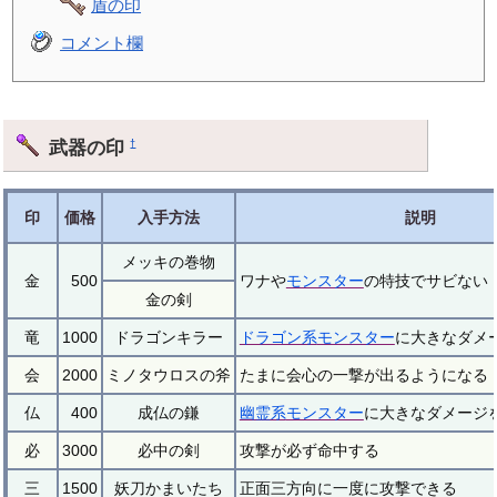
盾の印
コメント欄
武器の印
†
印
価格
入手方法
説明
メッキの巻物
金
500
ワナや
モンスター
の特技でサビない
金の剣
竜
1000
ドラゴンキラー
ドラゴン系
モンスター
に大きなダメ
会
2000
ミノタウロスの斧
たまに会心の一撃が出るようになる
仏
400
成仏の鎌
幽霊系
モンスター
に大きなダメージ
必
3000
必中の剣
攻撃が必ず命中する
三
1500
妖刀かまいたち
正面三方向に一度に攻撃できる