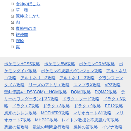
食神のほこら
草・種
泥棒攻しかた
肉
魔蝕虫の道
旅仲間
腕輪
罠
ポケモンHGSS攻略
ポケモンBW攻略
ポケモンORAS攻略
ポ
ケモンダイパ攻略
ポケモン不思議のダンジョン攻略
アルトネリ
コ攻略
アルトネリコ2攻略
アルトネリコ3攻略
グランファン
タズム攻略
リーズのアトリエ攻略
スマブラX攻略
VP2攻略
聖剣伝説4・DS(COM)・HOM攻略
DQMJ攻略
DQMJ2攻略
テ
リーのワンダーランド3D攻略
ドラクエソード攻略
ドラクエ6攻
略
ドラクエ7攻略
ドラクエ8攻略
ドラクエ9攻略
FF12攻略
風来のシレン攻略
MOTHER3攻略
マリオカートWii攻略
マリ
オカート7攻略
MHP2G攻略
レイトン教授と不思議な町攻略
悪魔の箱攻略
最後の時間旅行攻略
魔神の笛攻略
イヅナ攻略