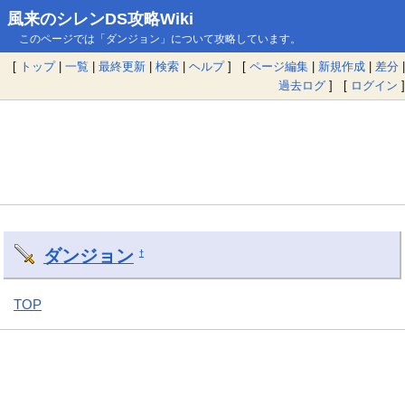
風来のシレンDS攻略Wiki
このページでは「ダンジョン」について攻略しています。
[
トップ
|
一覧
|
最終更新
|
検索
|
ヘルプ
] [
ページ編集
|
新規作成
|
差分
|
過去ログ
] [
ログイン
]
ダンジョン
†
TOP