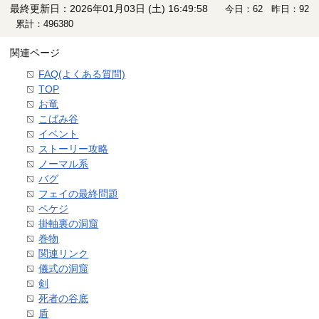
最終更新日：2026年01月03日 (土) 16:49:58
今日：62 昨日：92
累計：496380
関連ページ
FAQ(よくある質問)
TOP
お竜
こばみ谷
イベント
ストーリー攻略
ノーマル系
バグ
フェイの最終問題
ペケジ
掛軸裏の洞窟
巻物
関連リンク
儀式の洞窟
剣
死者の谷底
盾