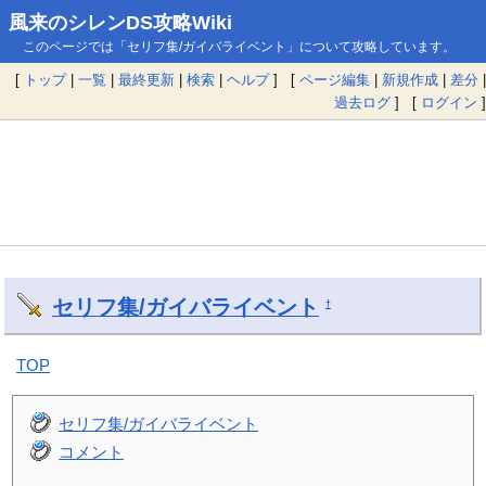
風来のシレンDS攻略Wiki
このページでは「セリフ集/ガイバライベント」について攻略しています。
[
トップ
|
一覧
|
最終更新
|
検索
|
ヘルプ
] [
ページ編集
|
新規作成
|
差分
|
過去ログ
] [
ログイン
]
セリフ集/ガイバライベント
†
TOP
セリフ集/ガイバライベント
コメント