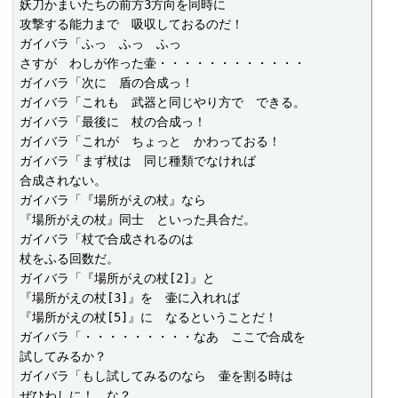
妖刀かまいたちの前方3方向を同時に

攻撃する能力まで　吸収しておるのだ！

ガイバラ「ふっ　ふっ　ふっ

さすが　わしが作った壷・・・・・・・・・・・・

ガイバラ「次に　盾の合成っ！

ガイバラ「これも　武器と同じやり方で　できる。

ガイバラ「最後に　杖の合成っ！

ガイバラ「これが　ちょっと　かわっておる！

ガイバラ「まず杖は　同じ種類でなければ

合成されない。

ガイバラ「『場所がえの杖』なら

『場所がえの杖』同士　といった具合だ。

ガイバラ「杖で合成されるのは

杖をふる回数だ。

ガイバラ「『場所がえの杖[2]』と

『場所がえの杖[3]』を　壷に入れれば

『場所がえの杖[5]』に　なるということだ！

ガイバラ「・・・・・・・・・なあ　ここで合成を

試してみるか？

ガイバラ「もし試してみるのなら　壷を割る時は

ぜひわしに！　な？
