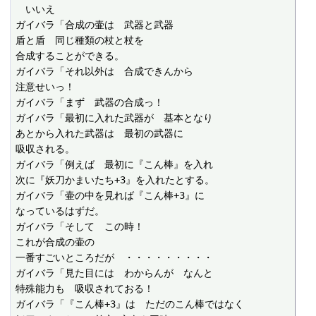
　いいえ

ガイバラ「合成の壷は　武器と武器

盾と盾　同じ種類の杖と杖を

合成することができる。

ガイバラ「それ以外は　合成できんから

注意せいっ！

ガイバラ「まず　武器の合成っ！

ガイバラ「最初に入れた武器が　基本となり

あとから入れた武器は　最初の武器に

吸収される。

ガイバラ「例えば　最初に『こん棒』を入れ

次に『妖刀かまいたち+3』を入れたとする。

ガイバラ「壷の中を見れば『こん棒+3』に

なっているはずだ。

ガイバラ「そして　この時！

これが合成の壷の

一番すごいところだが　・・・・・・・・・

ガイバラ「見た目には　わからんが　なんと

特殊能力も　吸収されておる！

ガイバラ「『こん棒+3』は　ただのこん棒ではなく
