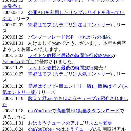
2009.02.19
スターオーシャン4発売！
、
アイドルマスター
SP発売！
2009.02.12
公開APIを利用したサンプルサイトを作ってい
くよ
リリース
2009.02.07
簡易はてブ (カテゴリ別注目エントリー)
リリー
ス
2009.01.29
バンブーブレードPSP それからの挑戦
2009.01.01 あけましておめでとうございます。本年も何卒
よろしくお願いいたします。
2008.12.02
レイトン教授と最後の時間旅行攻略Wiki
が
Yahoo!カテゴリ
に登録されました。
2008.11.27
レイトン教授と最後の時間旅行
発売！
2008.10.27
簡易はてブ (カテゴリ別人気エントリー)
リリー
ス
2008.11.26
簡易はてブ (注目エントリー版)
、
簡易はてブ (人
気エントリー版)
リリース
2008.11.19
教えて君.netでおはようチューブが紹介されまし
た
2008.11.18
ohaYouTube
で
高画質HD動画をダウンロード
で
きるように
2008.11.01
おはようチューブのアルゴリズムを変更
2008.10.24
ohaYouTube - おはようチューブ
の動画取得アル