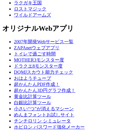
ラクガキ王国
ロストマジック
ワイルドアームズ
オリジナルWebアプリ
2007年開発Webサービス一覧
ZAPAnetウェブアプリ
トイレで過ごす時間
MOTHER3モンスター度
ドラクエ8モンスター度
DQMJスカウト能力チェック
おはようチューブ
超かんたんPDF作成！
超かんたん3D円グラフ作成！
黄金比計算ツール
白銀比計算ツール
小さい“つ”が消えるマシーン
めんまフォントお試しサイト
チンチロリン シミュレータ
ホビロン パスワード強化メーカー