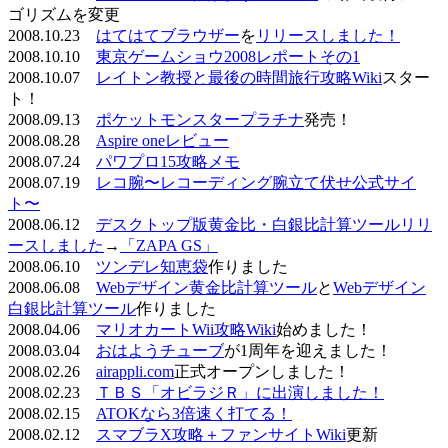
ゴリズムを変更
2008.10.23
はてはてブラウザー
を
リリースしました！
2008.10.10
東京ゲームショウ2008レポートその1
2008.10.07
レイトン教授と最後の時間旅行攻略Wiki
スター
ト！
2008.09.13
ポケットモンスタープラチナ
発売！
2008.08.28
Aspire oneレビュー
2008.07.24
パワプロ15攻略メモ
2008.07.19
レコ腕〜レコーディング腕立て伏せ公式サイ
ト〜
2008.06.12
デスクトップ版黄金比・白銀比計算ツールリリ
ースしました
→
「ZAPA GS」
2008.06.10
ツンデレ知恵袋
作りました
2008.06.08
Webデザイン黄金比計算ツール
と
Webデザイン
白銀比計算ツール
作りました
2008.04.06
マリオカートWii攻略Wiki
始めました！
2008.03.04
おはようチューブ
が1周年を迎えました！
2008.02.26
airappli.com
正式オープンしました！
2008.02.23
ＴＢＳ「オビラジＲ」に出演しました！
2008.02.15
ATOKなら3倍速く打てる！
2008.02.12
スマブラX攻略＋ファンサイトWiki
更新