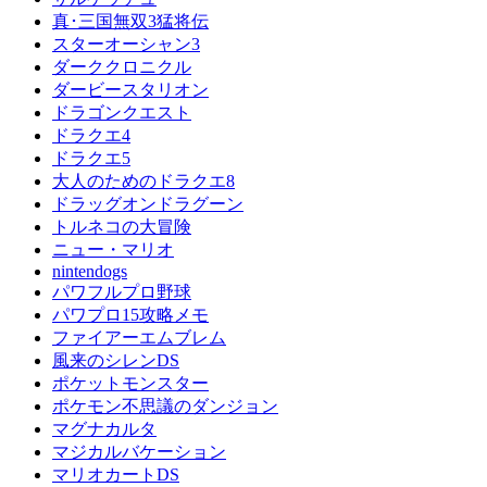
真･三国無双3猛将伝
スターオーシャン3
ダーククロニクル
ダービースタリオン
ドラゴンクエスト
ドラクエ4
ドラクエ5
大人のためのドラクエ8
ドラッグオンドラグーン
トルネコの大冒険
ニュー・マリオ
nintendogs
パワフルプロ野球
パワプロ15攻略メモ
ファイアーエムブレム
風来のシレンDS
ポケットモンスター
ポケモン不思議のダンジョン
マグナカルタ
マジカルバケーション
マリオカートDS