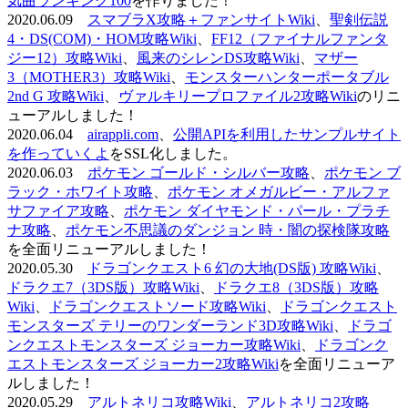
気曲ランキング100
を作りました！
2020.06.09
スマブラX攻略＋ファンサイトWiki
、
聖剣伝説
4・DS(COM)・HOM攻略Wiki
、
FF12（ファイナルファンタ
ジー12）攻略Wiki
、
風来のシレンDS攻略Wiki
、
マザー
3（MOTHER3）攻略Wiki
、
モンスターハンターポータブル
2nd G 攻略Wiki
、
ヴァルキリープロファイル2攻略Wiki
のリニ
ューアルしました！
2020.06.04
airappli.com
、
公開APIを利用したサンプルサイト
を作っていくよ
をSSL化しました。
2020.06.03
ポケモン ゴールド・シルバー攻略
、
ポケモン ブ
ラック・ホワイト攻略
、
ポケモン オメガルビー・アルファ
サファイア攻略
、
ポケモン ダイヤモンド・パール・プラチ
ナ攻略
、
ポケモン不思議のダンジョン 時・闇の探検隊攻略
を全面リニューアルしました！
2020.05.30
ドラゴンクエスト6 幻の大地(DS版) 攻略Wiki
、
ドラクエ7（3DS版）攻略Wiki
、
ドラクエ8（3DS版）攻略
Wiki
、
ドラゴンクエストソード攻略Wiki
、
ドラゴンクエスト
モンスターズ テリーのワンダーランド3D攻略Wiki
、
ドラゴ
ンクエストモンスターズ ジョーカー攻略Wiki
、
ドラゴンク
エストモンスターズ ジョーカー2攻略Wiki
を全面リニューア
ルしました！
2020.05.29
アルトネリコ攻略Wiki
、
アルトネリコ2攻略