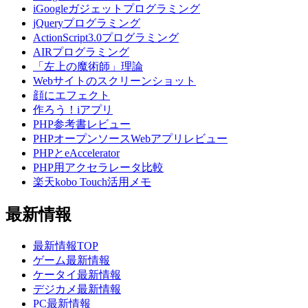
iGoogleガジェットプログラミング
jQueryプログラミング
ActionScript3.0プログラミング
AIRプログラミング
「左上の魔術師」理論
Webサイトのスクリーンショット
顔にエフェクト
作ろう！iアプリ
PHP参考書レビュー
PHPオープンソースWebアプリレビュー
PHPとeAccelerator
PHP用アクセラレータ比較
楽天kobo Touch活用メモ
最新情報
最新情報TOP
ゲーム最新情報
ケータイ最新情報
デジカメ最新情報
PC最新情報