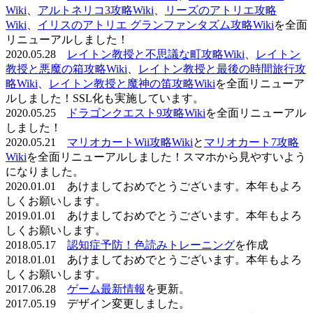
Wiki
、
アルトネリコ3攻略Wiki
、
リーズのアトリエ攻略
Wiki
、
イリスのアトリエ グランファンタズム攻略Wiki
を全面
リニューアルしました！
2020.05.28
レイトン教授と不思議な町攻略Wiki
、
レイトン
教授と悪魔の箱攻略Wiki
、
レイトン教授と最後の時間旅行攻
略Wiki
、
レイトン教授と魔神の笛攻略Wiki
を全面リニューア
ルしました！SSL化も実施しています。
2020.05.25
ドラゴンクエスト9攻略Wiki
を全面リニューアル
しました！
2020.05.21
マリオカートWii攻略Wiki
と
マリオカート7攻略
Wiki
を全面リニューアルしました！スマホから見やすいよう
になりました。
2020.01.01 あけましておめでとうございます。本年もよろ
しくお願いします。
2019.01.01 あけましておめでとうございます。本年もよろ
しくお願いします。
2018.05.17
認知症予防！色読みトレーニング
を作成
2018.01.01 あけましておめでとうございます。本年もよろ
しくお願いします。
2017.06.28
ゲーム最新情報
を更新。
2017.05.19 デザイン変更しました。