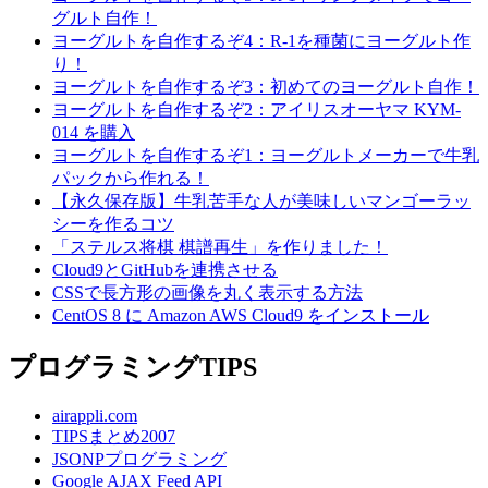
グルト自作！
ヨーグルトを自作するぞ4：R-1を種菌にヨーグルト作
り！
ヨーグルトを自作するぞ3：初めてのヨーグルト自作！
ヨーグルトを自作するぞ2：アイリスオーヤマ KYM-
014 を購入
ヨーグルトを自作するぞ1：ヨーグルトメーカーで牛乳
パックから作れる！
【永久保存版】牛乳苦手な人が美味しいマンゴーラッ
シーを作るコツ
「ステルス将棋 棋譜再生」を作りました！
Cloud9とGitHubを連携させる
CSSで長方形の画像を丸く表示する方法
CentOS 8 に Amazon AWS Cloud9 をインストール
プログラミングTIPS
airappli.com
TIPSまとめ2007
JSONPプログラミング
Google AJAX Feed API