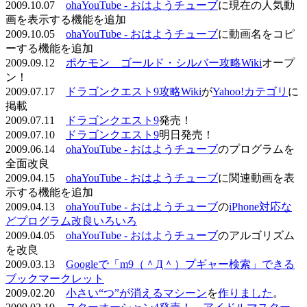
2009.10.07
ohaYouTube - おはようチューブ
に現在の人気動
画を表示する機能を追加
2009.10.05
ohaYouTube - おはようチューブ
に動画名をコピ
ーする機能を追加
2009.09.12
ポケモン ゴールド・シルバー攻略Wiki
オープ
ン！
2009.07.17
ドラゴンクエスト9攻略Wiki
が
Yahoo!カテゴリ
に
掲載
2009.07.11
ドラゴンクエスト9
発売！
2009.07.10
ドラゴンクエスト9
明日発売！
2009.06.14
ohaYouTube - おはようチューブ
のプログラムを
全面改良
2009.04.15
ohaYouTube - おはようチューブ
に関連動画を表
示する機能を追加
2009.04.13
ohaYouTube - おはようチューブ
の
iPhone対応な
どプログラム改良いろいろ
2009.04.05
ohaYouTube - おはようチューブ
のアルゴリズム
を改良
2009.03.13
Googleで「m9（＾Д＾）プギャー検索」できる
ブックマークレット
2009.02.20
小さい“つ”が消えるマシーン
を
作りました
。