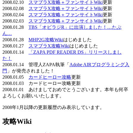
2008.02.10
スマブラX攻略＋ファンサイトWiki
更新
2008.02.08
スマブラX攻略＋ファンサイトWiki
更新
2008.02.04
スマブラX攻略＋ファンサイトWiki
更新
2008.02.03
スマブラX攻略＋ファンサイトWiki
更新
2008.01.28
TBS「オビラジR」に出演しました！…たぶ
ん…
2008.01.28
MHP2G攻略Wiki
はじめました
2008.01.27
スマブラX攻略Wiki
はじめました
2008.01.14
「ZAPA PDF READER DS」リリースしまし
た！
2008.01.14 管理人ZAPA執筆「
Adobe AIRプログラミング入
門
」が発売されました！
2008.01.05
カードヒーロー攻略
更新
2008.01.03 カードヒーロー攻略更新
2008.01.01 あけましておめでとうございます。本年も何卒
よろしくお願いいたします。
2008年1月以降の更新履歴のみ表示しています。
攻略Wiki