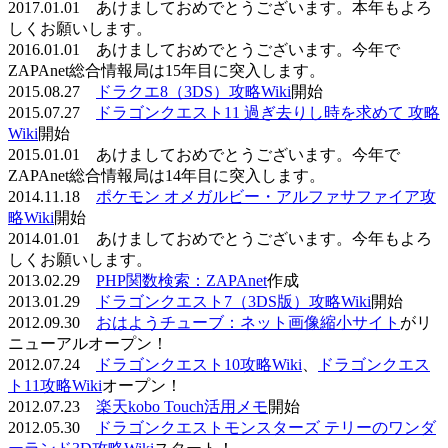
2017.01.01 あけましておめでとうございます。本年もよろ
しくお願いします。
2016.01.01 あけましておめでとうございます。今年で
ZAPAnet総合情報局は15年目に突入します。
2015.08.27
ドラクエ8（3DS）攻略Wiki
開始
2015.07.27
ドラゴンクエスト11 過ぎ去りし時を求めて 攻略
Wiki
開始
2015.01.01 あけましておめでとうございます。今年で
ZAPAnet総合情報局は14年目に突入します。
2014.11.18
ポケモン オメガルビー・アルファサファイア攻
略Wiki
開始
2014.01.01 あけましておめでとうございます。今年もよろ
しくお願いします。
2013.02.29
PHP関数検索：ZAPAnet
作成
2013.01.29
ドラゴンクエスト7（3DS版）攻略Wiki
開始
2012.09.30
おはようチューブ：ネット画像縮小サイト
がリ
ニューアルオープン！
2012.07.24
ドラゴンクエスト10攻略Wiki
、
ドラゴンクエス
ト11攻略Wiki
オープン！
2012.07.23
楽天kobo Touch活用メモ
開始
2012.05.30
ドラゴンクエストモンスターズ テリーのワンダ