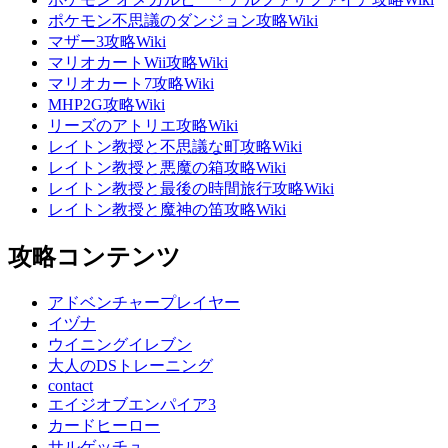
ポケモン不思議のダンジョン攻略Wiki
マザー3攻略Wiki
マリオカートWii攻略Wiki
マリオカート7攻略Wiki
MHP2G攻略Wiki
リーズのアトリエ攻略Wiki
レイトン教授と不思議な町攻略Wiki
レイトン教授と悪魔の箱攻略Wiki
レイトン教授と最後の時間旅行攻略Wiki
レイトン教授と魔神の笛攻略Wiki
攻略コンテンツ
アドベンチャープレイヤー
イヅナ
ウイニングイレブン
大人のDSトレーニング
contact
エイジオブエンパイア3
カードヒーロー
サルゲッチュ