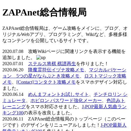
ZAPAnet総合情報局
ZAPAnet総合情報局は、ゲーム攻略をメインに、ブログ、オ
リジナルWebアプリ、プログラミング、Wikiなど、多種多様
なコンテンツを公開しているサイトです。
2020.07.08 攻略Wikiページに関連リンクを表示する機能を
追加しました。
2020.07.01
ステルス将棋 棋譜再生
を作りました！
2020.06.20
降魔霊符伝イヅナ攻略メモ
、
マジカルバケーシ
ョン 5つの星がならぶとき攻略メモ
、
ロストマジック攻略
メモ
、
[Contact]コンタクト攻略メモ
をスマホデザイン対応し
ました。
2020.06.14
めんまフォントお試しサイト
、
チンチロリン シ
ミュレータ
、
ホビロン パスワード強化メーカー
、
色読みト
レーニング
をスマホ対応させました。
J-POP最新人気曲ラン
キング100
の表示を改良しました。
2020.06.11 ZAPAnet総合情報局のトップページ（このペー
ジです）のデザインをリニューアルしました！
J-POP最新人