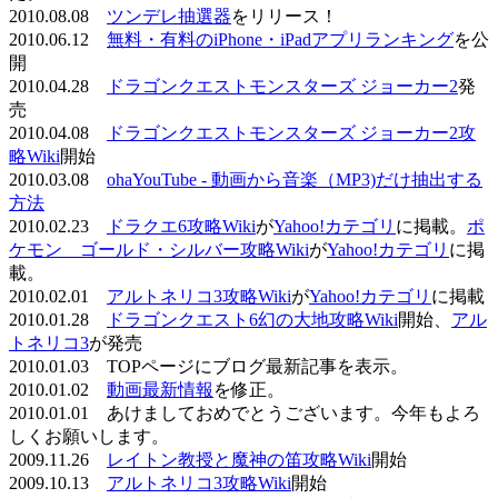
2010.08.08
ツンデレ抽選器
をリリース！
2010.06.12
無料・有料のiPhone・iPadアプリランキング
を公
開
2010.04.28
ドラゴンクエストモンスターズ ジョーカー2
発
売
2010.04.08
ドラゴンクエストモンスターズ ジョーカー2攻
略Wiki
開始
2010.03.08
ohaYouTube - 動画から音楽（MP3)だけ抽出する
方法
2010.02.23
ドラクエ6攻略Wiki
が
Yahoo!カテゴリ
に掲載。
ポ
ケモン ゴールド・シルバー攻略Wiki
が
Yahoo!カテゴリ
に掲
載。
2010.02.01
アルトネリコ3攻略Wiki
が
Yahoo!カテゴリ
に掲載
2010.01.28
ドラゴンクエスト6幻の大地攻略Wiki
開始、
アル
トネリコ3
が発売
2010.01.03 TOPページにブログ最新記事を表示。
2010.01.02
動画最新情報
を修正。
2010.01.01 あけましておめでとうございます。今年もよろ
しくお願いします。
2009.11.26
レイトン教授と魔神の笛攻略Wiki
開始
2009.10.13
アルトネリコ3攻略Wiki
開始