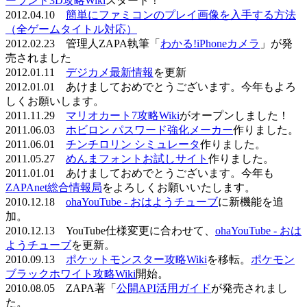
ーランド3D攻略Wiki
スタート！
2012.04.10
簡単にファミコンのプレイ画像を入手する方法
（全ゲームタイトル対応）
2012.02.23 管理人ZAPA執筆「
わかる!iPhoneカメラ
」が発
売されました
2012.01.11
デジカメ最新情報
を更新
2012.01.01 あけましておめでとうございます。今年もよろ
しくお願いします。
2011.11.29
マリオカート7攻略Wiki
がオープンしました！
2011.06.03
ホビロン パスワード強化メーカー
作りました。
2011.06.01
チンチロリン シミュレータ
作りました。
2011.05.27
めんまフォントお試しサイト
作りました。
2011.01.01 あけましておめでとうございます。今年も
ZAPAnet総合情報局
をよろしくお願いいたします。
2010.12.18
ohaYouTube - おはようチューブ
に新機能を追
加。
2010.12.13 YouTube仕様変更に合わせて、
ohaYouTube - おは
ようチューブ
を更新。
2010.09.13
ポケットモンスター攻略Wiki
を移転。
ポケモン
ブラックホワイト攻略Wiki
開始。
2010.08.05 ZAPA著「
公開API活用ガイド
が発売されまし
た。