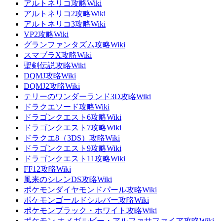
アルトネリコ攻略Wiki
アルトネリコ2攻略Wiki
アルトネリコ3攻略Wiki
VP2攻略Wiki
グランファンタズム攻略Wiki
スマブラX攻略Wiki
聖剣伝説攻略Wiki
DQMJ攻略Wiki
DQMJ2攻略Wiki
テリーのワンダーランド3D攻略Wiki
ドラクエソード攻略Wiki
ドラゴンクエスト6攻略Wiki
ドラゴンクエスト7攻略Wiki
ドラクエ8（3DS）攻略Wiki
ドラゴンクエスト9攻略Wiki
ドラゴンクエスト11攻略Wiki
FF12攻略Wiki
風来のシレンDS攻略Wiki
ポケモンダイヤモンドパール攻略Wiki
ポケモンゴールドシルバー攻略Wiki
ポケモンブラック・ホワイト攻略Wiki
ポケモン オメガルビー・アルファサファイア攻略Wiki