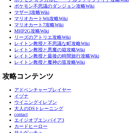
ポケモン不思議のダンジョン攻略Wiki
マザー3攻略Wiki
マリオカートWii攻略Wiki
マリオカート7攻略Wiki
MHP2G攻略Wiki
リーズのアトリエ攻略Wiki
レイトン教授と不思議な町攻略Wiki
レイトン教授と悪魔の箱攻略Wiki
レイトン教授と最後の時間旅行攻略Wiki
レイトン教授と魔神の笛攻略Wiki
攻略コンテンツ
アドベンチャープレイヤー
イヅナ
ウイニングイレブン
大人のDSトレーニング
contact
エイジオブエンパイア3
カードヒーロー
サルゲッチュ