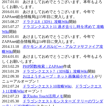
2017.01.01 あけましておめでとうございます。本年もよろ
しくお願いします。
2016.01.01 あけましておめでとうございます。今年で
ZAPAnet総合情報局は15年目に突入します。
2015.08.27
ドラクエ8（3DS）攻略Wiki
開始
2015.07.27
ドラゴンクエスト11 過ぎ去りし時を求めて 攻略
Wiki
開始
2015.01.01 あけましておめでとうございます。今年で
ZAPAnet総合情報局は14年目に突入します。
2014.11.18
ポケモン オメガルビー・アルファサファイア攻
略Wiki
開始
2014.01.01 あけましておめでとうございます。今年もよろ
しくお願いします。
2013.02.29
PHP関数検索：ZAPAnet
作成
2013.01.29
ドラゴンクエスト7（3DS版）攻略Wiki
開始
2012.09.30
おはようチューブ：ネット画像縮小サイト
がリ
ニューアルオープン！
2012.07.24
ドラゴンクエスト10攻略Wiki
、
ドラゴンクエス
ト11攻略Wiki
オープン！
2012.07.23
楽天kobo Touch活用メモ
開始
2012.05.30
ドラゴンクエストモンスターズ テリーのワンダ