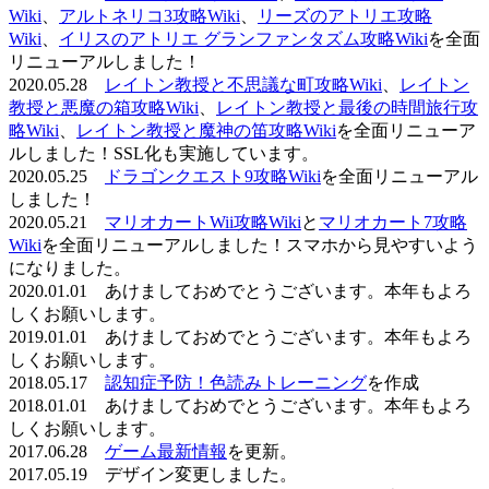
Wiki
、
アルトネリコ3攻略Wiki
、
リーズのアトリエ攻略
Wiki
、
イリスのアトリエ グランファンタズム攻略Wiki
を全面
リニューアルしました！
2020.05.28
レイトン教授と不思議な町攻略Wiki
、
レイトン
教授と悪魔の箱攻略Wiki
、
レイトン教授と最後の時間旅行攻
略Wiki
、
レイトン教授と魔神の笛攻略Wiki
を全面リニューア
ルしました！SSL化も実施しています。
2020.05.25
ドラゴンクエスト9攻略Wiki
を全面リニューアル
しました！
2020.05.21
マリオカートWii攻略Wiki
と
マリオカート7攻略
Wiki
を全面リニューアルしました！スマホから見やすいよう
になりました。
2020.01.01 あけましておめでとうございます。本年もよろ
しくお願いします。
2019.01.01 あけましておめでとうございます。本年もよろ
しくお願いします。
2018.05.17
認知症予防！色読みトレーニング
を作成
2018.01.01 あけましておめでとうございます。本年もよろ
しくお願いします。
2017.06.28
ゲーム最新情報
を更新。
2017.05.19 デザイン変更しました。