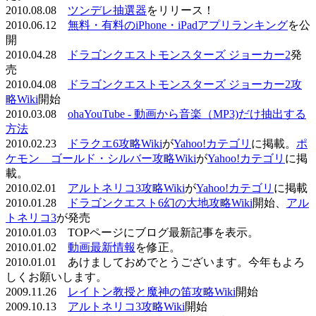
2010.08.08
ツンデレ抽選器
をリリース！
2010.06.12
無料・有料のiPhone・iPadアプリランキング
を公
開
2010.04.28
ドラゴンクエストモンスターズ ジョーカー2
発
売
2010.04.08
ドラゴンクエストモンスターズ ジョーカー2攻
略Wiki
開始
2010.03.08
ohaYouTube - 動画から音楽（MP3)だけ抽出する
方法
2010.02.23
ドラクエ6攻略Wiki
が
Yahoo!カテゴリ
に掲載。
ポ
ケモン ゴールド・シルバー攻略Wiki
が
Yahoo!カテゴリ
に掲
載。
2010.02.01
アルトネリコ3攻略Wiki
が
Yahoo!カテゴリ
に掲載
2010.01.28
ドラゴンクエスト6幻の大地攻略Wiki
開始、
アル
トネリコ3
が発売
2010.01.03 TOPページにブログ最新記事を表示。
2010.01.02
動画最新情報
を修正。
2010.01.01 あけましておめでとうございます。今年もよろ
しくお願いします。
2009.11.26
レイトン教授と魔神の笛攻略Wiki
開始
2009.10.13
アルトネリコ3攻略Wiki
開始