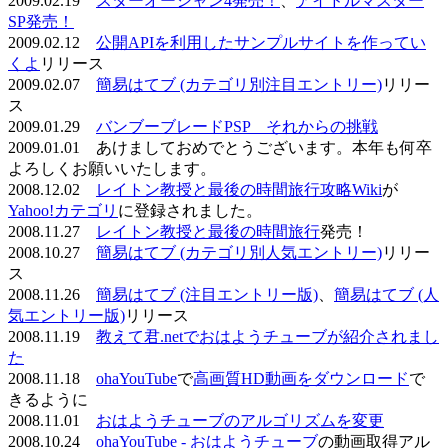
2009.02.19
スターオーシャン4発売！
、
アイドルマスター
SP発売！
2009.02.12
公開APIを利用したサンプルサイトを作ってい
くよ
リリース
2009.02.07
簡易はてブ (カテゴリ別注目エントリー)
リリー
ス
2009.01.29
バンブーブレードPSP それからの挑戦
2009.01.01 あけましておめでとうございます。本年も何卒
よろしくお願いいたします。
2008.12.02
レイトン教授と最後の時間旅行攻略Wiki
が
Yahoo!カテゴリ
に登録されました。
2008.11.27
レイトン教授と最後の時間旅行
発売！
2008.10.27
簡易はてブ (カテゴリ別人気エントリー)
リリー
ス
2008.11.26
簡易はてブ (注目エントリー版)
、
簡易はてブ (人
気エントリー版)
リリース
2008.11.19
教えて君.netでおはようチューブが紹介されまし
た
2008.11.18
ohaYouTube
で
高画質HD動画をダウンロード
で
きるように
2008.11.01
おはようチューブのアルゴリズムを変更
2008.10.24
ohaYouTube - おはようチューブ
の動画取得アル