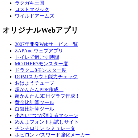
ラクガキ王国
ロストマジック
ワイルドアームズ
オリジナルWebアプリ
2007年開発Webサービス一覧
ZAPAnetウェブアプリ
トイレで過ごす時間
MOTHER3モンスター度
ドラクエ8モンスター度
DQMJスカウト能力チェック
おはようチューブ
超かんたんPDF作成！
超かんたん3D円グラフ作成！
黄金比計算ツール
白銀比計算ツール
小さい“つ”が消えるマシーン
めんまフォントお試しサイト
チンチロリン シミュレータ
ホビロン パスワード強化メーカー