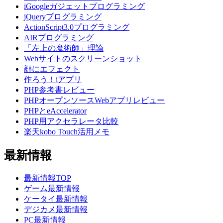
iGoogleガジェットプログラミング
jQueryプログラミング
ActionScript3.0プログラミング
AIRプログラミング
「左上の魔術師」理論
Webサイトのスクリーンショット
顔にエフェクト
作ろう！iアプリ
PHP参考書レビュー
PHPオープンソースWebアプリレビュー
PHPとeAccelerator
PHP用アクセラレータ比較
楽天kobo Touch活用メモ
最新情報
最新情報TOP
ゲーム最新情報
ケータイ最新情報
デジカメ最新情報
PC最新情報