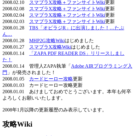
2008.02.10
スマブラX攻略＋ファンサイトWiki
更新
2008.02.08
スマブラX攻略＋ファンサイトWiki
更新
2008.02.04
スマブラX攻略＋ファンサイトWiki
更新
2008.02.03
スマブラX攻略＋ファンサイトWiki
更新
2008.01.28
TBS「オビラジR」に出演しました！…たぶ
ん…
2008.01.28
MHP2G攻略Wiki
はじめました
2008.01.27
スマブラX攻略Wiki
はじめました
2008.01.14
「ZAPA PDF READER DS」リリースしまし
た！
2008.01.14 管理人ZAPA執筆「
Adobe AIRプログラミング入
門
」が発売されました！
2008.01.05
カードヒーロー攻略
更新
2008.01.03 カードヒーロー攻略更新
2008.01.01 あけましておめでとうございます。本年も何卒
よろしくお願いいたします。
2008年1月以降の更新履歴のみ表示しています。
攻略Wiki