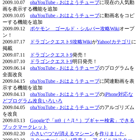
2009.10.07
ohaYouTube - おはようチューブ
に現在の人気動
画を表示する機能を追加
2009.10.05
ohaYouTube - おはようチューブ
に動画名をコピ
ーする機能を追加
2009.09.12
ポケモン ゴールド・シルバー攻略Wiki
オープ
ン！
2009.07.17
ドラゴンクエスト9攻略Wiki
が
Yahoo!カテゴリ
に
掲載
2009.07.11
ドラゴンクエスト9
発売！
2009.07.10
ドラゴンクエスト9
明日発売！
2009.06.14
ohaYouTube - おはようチューブ
のプログラムを
全面改良
2009.04.15
ohaYouTube - おはようチューブ
に関連動画を表
示する機能を追加
2009.04.13
ohaYouTube - おはようチューブ
の
iPhone対応な
どプログラム改良いろいろ
2009.04.05
ohaYouTube - おはようチューブ
のアルゴリズム
を改良
2009.03.13
Googleで「m9（＾Д＾）プギャー検索」できる
ブックマークレット
2009.02.20
小さい“つ”が消えるマシーン
を
作りました
。