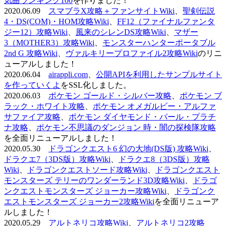
気曲ランキング100
を作りました！
2020.06.09
スマブラX攻略＋ファンサイトWiki
、
聖剣伝説
4・DS(COM)・HOM攻略Wiki
、
FF12（ファイナルファンタ
ジー12）攻略Wiki
、
風来のシレンDS攻略Wiki
、
マザー
3（MOTHER3）攻略Wiki
、
モンスターハンターポータブル
2nd G 攻略Wiki
、
ヴァルキリープロファイル2攻略Wiki
のリニ
ューアルしました！
2020.06.04
airappli.com
、
公開APIを利用したサンプルサイト
を作っていくよ
をSSL化しました。
2020.06.03
ポケモン ゴールド・シルバー攻略
、
ポケモン ブ
ラック・ホワイト攻略
、
ポケモン オメガルビー・アルファ
サファイア攻略
、
ポケモン ダイヤモンド・パール・プラチ
ナ攻略
、
ポケモン不思議のダンジョン 時・闇の探検隊攻略
を全面リニューアルしました！
2020.05.30
ドラゴンクエスト6 幻の大地(DS版) 攻略Wiki
、
ドラクエ7（3DS版）攻略Wiki
、
ドラクエ8（3DS版）攻略
Wiki
、
ドラゴンクエストソード攻略Wiki
、
ドラゴンクエスト
モンスターズ テリーのワンダーランド3D攻略Wiki
、
ドラゴ
ンクエストモンスターズ ジョーカー攻略Wiki
、
ドラゴンク
エストモンスターズ ジョーカー2攻略Wiki
を全面リニューア
ルしました！
2020.05.29
アルトネリコ攻略Wiki
、
アルトネリコ2攻略