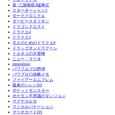
真･三国無双3猛将伝
スターオーシャン3
ダーククロニクル
ダービースタリオン
ドラゴンクエスト
ドラクエ4
ドラクエ5
大人のためのドラクエ8
ドラッグオンドラグーン
トルネコの大冒険
ニュー・マリオ
nintendogs
パワフルプロ野球
パワプロ15攻略メモ
ファイアーエムブレム
風来のシレンDS
ポケットモンスター
ポケモン不思議のダンジョン
マグナカルタ
マジカルバケーション
マリオカートDS