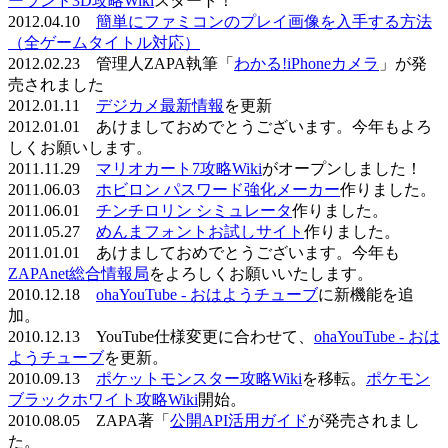
ーランド3D攻略Wiki
スタート！
2012.04.10
簡単にファミコンのプレイ画像を入手する方法
（全ゲームタイトル対応）
2012.02.23 管理人ZAPA執筆「
わかる!iPhoneカメラ
」が発
売されました
2012.01.11
デジカメ最新情報
を更新
2012.01.01 あけましておめでとうございます。今年もよろ
しくお願いします。
2011.11.29
マリオカート7攻略Wiki
がオープンしました！
2011.06.03
ホビロン パスワード強化メーカー
作りました。
2011.06.01
チンチロリン シミュレータ
作りました。
2011.05.27
めんまフォントお試しサイト
作りました。
2011.01.01 あけましておめでとうございます。今年も
ZAPAnet総合情報局
をよろしくお願いいたします。
2010.12.18
ohaYouTube - おはようチューブ
に新機能を追
加。
2010.12.13 YouTube仕様変更に合わせて、
ohaYouTube - おは
ようチューブ
を更新。
2010.09.13
ポケットモンスター攻略Wiki
を移転。
ポケモン
ブラックホワイト攻略Wiki
開始。
2010.08.05 ZAPA著「
公開API活用ガイド
が発売されまし
た。