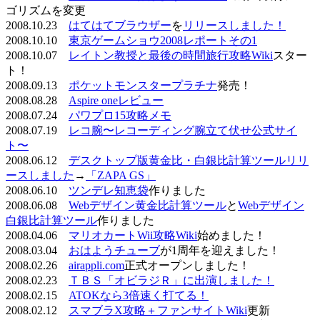
ゴリズムを変更
2008.10.23
はてはてブラウザー
を
リリースしました！
2008.10.10
東京ゲームショウ2008レポートその1
2008.10.07
レイトン教授と最後の時間旅行攻略Wiki
スター
ト！
2008.09.13
ポケットモンスタープラチナ
発売！
2008.08.28
Aspire oneレビュー
2008.07.24
パワプロ15攻略メモ
2008.07.19
レコ腕〜レコーディング腕立て伏せ公式サイ
ト〜
2008.06.12
デスクトップ版黄金比・白銀比計算ツールリリ
ースしました
→
「ZAPA GS」
2008.06.10
ツンデレ知恵袋
作りました
2008.06.08
Webデザイン黄金比計算ツール
と
Webデザイン
白銀比計算ツール
作りました
2008.04.06
マリオカートWii攻略Wiki
始めました！
2008.03.04
おはようチューブ
が1周年を迎えました！
2008.02.26
airappli.com
正式オープンしました！
2008.02.23
ＴＢＳ「オビラジＲ」に出演しました！
2008.02.15
ATOKなら3倍速く打てる！
2008.02.12
スマブラX攻略＋ファンサイトWiki
更新