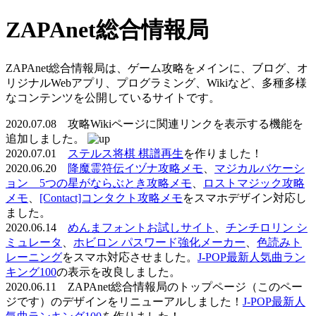
ZAPAnet総合情報局
ZAPAnet総合情報局は、ゲーム攻略をメインに、ブログ、オ
リジナルWebアプリ、プログラミング、Wikiなど、多種多様
なコンテンツを公開しているサイトです。
2020.07.08 攻略Wikiページに関連リンクを表示する機能を
追加しました。
2020.07.01
ステルス将棋 棋譜再生
を作りました！
2020.06.20
降魔霊符伝イヅナ攻略メモ
、
マジカルバケーシ
ョン 5つの星がならぶとき攻略メモ
、
ロストマジック攻略
メモ
、
[Contact]コンタクト攻略メモ
をスマホデザイン対応し
ました。
2020.06.14
めんまフォントお試しサイト
、
チンチロリン シ
ミュレータ
、
ホビロン パスワード強化メーカー
、
色読みト
レーニング
をスマホ対応させました。
J-POP最新人気曲ラン
キング100
の表示を改良しました。
2020.06.11 ZAPAnet総合情報局のトップページ（このペー
ジです）のデザインをリニューアルしました！
J-POP最新人