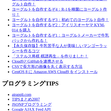
グルト自作！
ヨーグルトを自作するぞ4：R-1を種菌にヨーグルト作
り！
ヨーグルトを自作するぞ3：初めてのヨーグルト自作！
ヨーグルトを自作するぞ2：アイリスオーヤマ KYM-
014 を購入
ヨーグルトを自作するぞ1：ヨーグルトメーカーで牛乳
パックから作れる！
【永久保存版】牛乳苦手な人が美味しいマンゴーラッ
シーを作るコツ
「ステルス将棋 棋譜再生」を作りました！
Cloud9とGitHubを連携させる
CSSで長方形の画像を丸く表示する方法
CentOS 8 に Amazon AWS Cloud9 をインストール
プログラミングTIPS
airappli.com
TIPSまとめ2007
JSONPプログラミング
Google AJAX Feed API