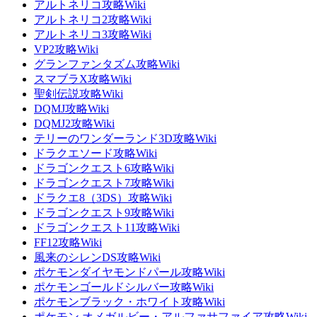
アルトネリコ攻略Wiki
アルトネリコ2攻略Wiki
アルトネリコ3攻略Wiki
VP2攻略Wiki
グランファンタズム攻略Wiki
スマブラX攻略Wiki
聖剣伝説攻略Wiki
DQMJ攻略Wiki
DQMJ2攻略Wiki
テリーのワンダーランド3D攻略Wiki
ドラクエソード攻略Wiki
ドラゴンクエスト6攻略Wiki
ドラゴンクエスト7攻略Wiki
ドラクエ8（3DS）攻略Wiki
ドラゴンクエスト9攻略Wiki
ドラゴンクエスト11攻略Wiki
FF12攻略Wiki
風来のシレンDS攻略Wiki
ポケモンダイヤモンドパール攻略Wiki
ポケモンゴールドシルバー攻略Wiki
ポケモンブラック・ホワイト攻略Wiki
ポケモン オメガルビー・アルファサファイア攻略Wiki