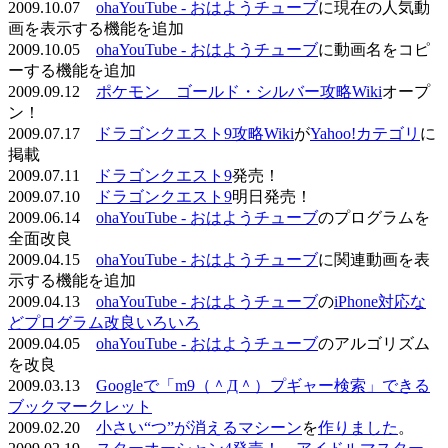
2009.10.07
ohaYouTube - おはようチューブ
に現在の人気動
画を表示する機能を追加
2009.10.05
ohaYouTube - おはようチューブ
に動画名をコピ
ーする機能を追加
2009.09.12
ポケモン ゴールド・シルバー攻略Wiki
オープ
ン！
2009.07.17
ドラゴンクエスト9攻略Wiki
が
Yahoo!カテゴリ
に
掲載
2009.07.11
ドラゴンクエスト9
発売！
2009.07.10
ドラゴンクエスト9
明日発売！
2009.06.14
ohaYouTube - おはようチューブ
のプログラムを
全面改良
2009.04.15
ohaYouTube - おはようチューブ
に関連動画を表
示する機能を追加
2009.04.13
ohaYouTube - おはようチューブ
の
iPhone対応な
どプログラム改良いろいろ
2009.04.05
ohaYouTube - おはようチューブ
のアルゴリズム
を改良
2009.03.13
Googleで「m9（＾Д＾）プギャー検索」できる
ブックマークレット
2009.02.20
小さい“つ”が消えるマシーン
を
作りました
。