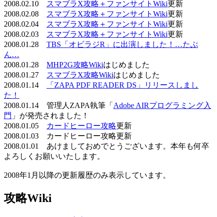
2008.02.10
スマブラX攻略＋ファンサイトWiki
更新
2008.02.08
スマブラX攻略＋ファンサイトWiki
更新
2008.02.04
スマブラX攻略＋ファンサイトWiki
更新
2008.02.03
スマブラX攻略＋ファンサイトWiki
更新
2008.01.28
TBS「オビラジR」に出演しました！…たぶ
ん…
2008.01.28
MHP2G攻略Wiki
はじめました
2008.01.27
スマブラX攻略Wiki
はじめました
2008.01.14
「ZAPA PDF READER DS」リリースしまし
た！
2008.01.14 管理人ZAPA執筆「
Adobe AIRプログラミング入
門
」が発売されました！
2008.01.05
カードヒーロー攻略
更新
2008.01.03 カードヒーロー攻略更新
2008.01.01 あけましておめでとうございます。本年も何卒
よろしくお願いいたします。
2008年1月以降の更新履歴のみ表示しています。
攻略Wiki