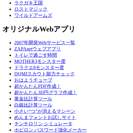
ラクガキ王国
ロストマジック
ワイルドアームズ
オリジナルWebアプリ
2007年開発Webサービス一覧
ZAPAnetウェブアプリ
トイレで過ごす時間
MOTHER3モンスター度
ドラクエ8モンスター度
DQMJスカウト能力チェック
おはようチューブ
超かんたんPDF作成！
超かんたん3D円グラフ作成！
黄金比計算ツール
白銀比計算ツール
小さい“つ”が消えるマシーン
めんまフォントお試しサイト
チンチロリン シミュレータ
ホビロン パスワード強化メーカー