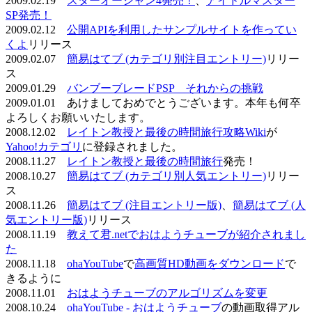
2009.02.19
スターオーシャン4発売！
、
アイドルマスター
SP発売！
2009.02.12
公開APIを利用したサンプルサイトを作ってい
くよ
リリース
2009.02.07
簡易はてブ (カテゴリ別注目エントリー)
リリー
ス
2009.01.29
バンブーブレードPSP それからの挑戦
2009.01.01 あけましておめでとうございます。本年も何卒
よろしくお願いいたします。
2008.12.02
レイトン教授と最後の時間旅行攻略Wiki
が
Yahoo!カテゴリ
に登録されました。
2008.11.27
レイトン教授と最後の時間旅行
発売！
2008.10.27
簡易はてブ (カテゴリ別人気エントリー)
リリー
ス
2008.11.26
簡易はてブ (注目エントリー版)
、
簡易はてブ (人
気エントリー版)
リリース
2008.11.19
教えて君.netでおはようチューブが紹介されまし
た
2008.11.18
ohaYouTube
で
高画質HD動画をダウンロード
で
きるように
2008.11.01
おはようチューブのアルゴリズムを変更
2008.10.24
ohaYouTube - おはようチューブ
の動画取得アル