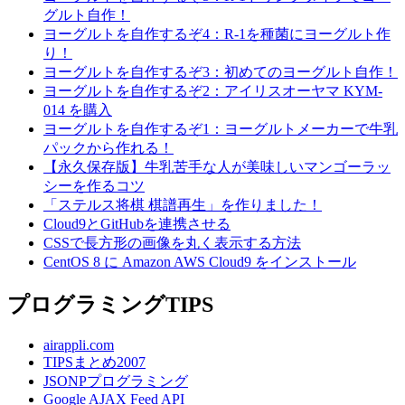
グルト自作！
ヨーグルトを自作するぞ4：R-1を種菌にヨーグルト作
り！
ヨーグルトを自作するぞ3：初めてのヨーグルト自作！
ヨーグルトを自作するぞ2：アイリスオーヤマ KYM-
014 を購入
ヨーグルトを自作するぞ1：ヨーグルトメーカーで牛乳
パックから作れる！
【永久保存版】牛乳苦手な人が美味しいマンゴーラッ
シーを作るコツ
「ステルス将棋 棋譜再生」を作りました！
Cloud9とGitHubを連携させる
CSSで長方形の画像を丸く表示する方法
CentOS 8 に Amazon AWS Cloud9 をインストール
プログラミングTIPS
airappli.com
TIPSまとめ2007
JSONPプログラミング
Google AJAX Feed API