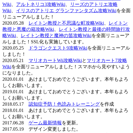
Wiki
、
アルトネリコ3攻略Wiki
、
リーズのアトリエ攻略
Wiki
、
イリスのアトリエ グランファンタズム攻略Wiki
を全面
リニューアルしました！
2020.05.28
レイトン教授と不思議な町攻略Wiki
、
レイトン
教授と悪魔の箱攻略Wiki
、
レイトン教授と最後の時間旅行攻
略Wiki
、
レイトン教授と魔神の笛攻略Wiki
を全面リニューア
ルしました！SSL化も実施しています。
2020.05.25
ドラゴンクエスト9攻略Wiki
を全面リニューアル
しました！
2020.05.21
マリオカートWii攻略Wiki
と
マリオカート7攻略
Wiki
を全面リニューアルしました！スマホから見やすいよう
になりました。
2020.01.01 あけましておめでとうございます。本年もよろ
しくお願いします。
2019.01.01 あけましておめでとうございます。本年もよろ
しくお願いします。
2018.05.17
認知症予防！色読みトレーニング
を作成
2018.01.01 あけましておめでとうございます。本年もよろ
しくお願いします。
2017.06.28
ゲーム最新情報
を更新。
2017.05.19 デザイン変更しました。