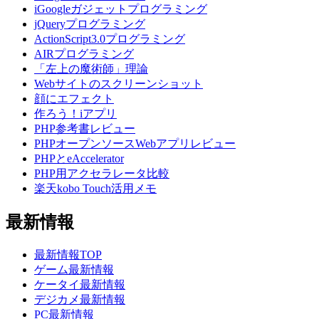
iGoogleガジェットプログラミング
jQueryプログラミング
ActionScript3.0プログラミング
AIRプログラミング
「左上の魔術師」理論
Webサイトのスクリーンショット
顔にエフェクト
作ろう！iアプリ
PHP参考書レビュー
PHPオープンソースWebアプリレビュー
PHPとeAccelerator
PHP用アクセラレータ比較
楽天kobo Touch活用メモ
最新情報
最新情報TOP
ゲーム最新情報
ケータイ最新情報
デジカメ最新情報
PC最新情報