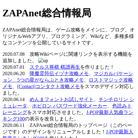
ZAPAnet総合情報局
ZAPAnet総合情報局は、ゲーム攻略をメインに、ブログ、オ
リジナルWebアプリ、プログラミング、Wikiなど、多種多様
なコンテンツを公開しているサイトです。
2020.07.08 攻略Wikiページに関連リンクを表示する機能を
追加しました。
2020.07.01
ステルス将棋 棋譜再生
を作りました！
2020.06.20
降魔霊符伝イヅナ攻略メモ
、
マジカルバケーシ
ョン 5つの星がならぶとき攻略メモ
、
ロストマジック攻略
メモ
、
[Contact]コンタクト攻略メモ
をスマホデザイン対応し
ました。
2020.06.14
めんまフォントお試しサイト
、
チンチロリン シ
ミュレータ
、
ホビロン パスワード強化メーカー
、
色読みト
レーニング
をスマホ対応させました。
J-POP最新人気曲ラン
キング100
の表示を改良しました。
2020.06.11 ZAPAnet総合情報局のトップページ（このペー
ジです）のデザインをリニューアルしました！
J-POP最新人