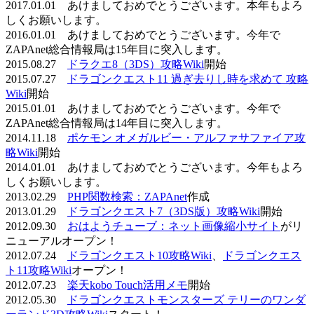
2017.01.01 あけましておめでとうございます。本年もよろ
しくお願いします。
2016.01.01 あけましておめでとうございます。今年で
ZAPAnet総合情報局は15年目に突入します。
2015.08.27
ドラクエ8（3DS）攻略Wiki
開始
2015.07.27
ドラゴンクエスト11 過ぎ去りし時を求めて 攻略
Wiki
開始
2015.01.01 あけましておめでとうございます。今年で
ZAPAnet総合情報局は14年目に突入します。
2014.11.18
ポケモン オメガルビー・アルファサファイア攻
略Wiki
開始
2014.01.01 あけましておめでとうございます。今年もよろ
しくお願いします。
2013.02.29
PHP関数検索：ZAPAnet
作成
2013.01.29
ドラゴンクエスト7（3DS版）攻略Wiki
開始
2012.09.30
おはようチューブ：ネット画像縮小サイト
がリ
ニューアルオープン！
2012.07.24
ドラゴンクエスト10攻略Wiki
、
ドラゴンクエス
ト11攻略Wiki
オープン！
2012.07.23
楽天kobo Touch活用メモ
開始
2012.05.30
ドラゴンクエストモンスターズ テリーのワンダ