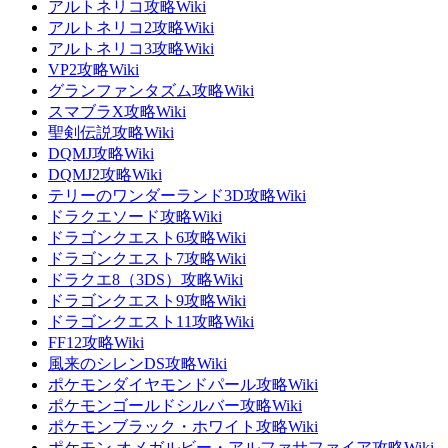
アルトネリコ攻略Wiki
アルトネリコ2攻略Wiki
アルトネリコ3攻略Wiki
VP2攻略Wiki
グランファンタズム攻略Wiki
スマブラX攻略Wiki
聖剣伝説攻略Wiki
DQMJ攻略Wiki
DQMJ2攻略Wiki
テリーのワンダーランド3D攻略Wiki
ドラクエソード攻略Wiki
ドラゴンクエスト6攻略Wiki
ドラゴンクエスト7攻略Wiki
ドラクエ8（3DS）攻略Wiki
ドラゴンクエスト9攻略Wiki
ドラゴンクエスト11攻略Wiki
FF12攻略Wiki
風来のシレンDS攻略Wiki
ポケモンダイヤモンドパール攻略Wiki
ポケモンゴールドシルバー攻略Wiki
ポケモンブラック・ホワイト攻略Wiki
ポケモン オメガルビー・アルファサファイア攻略Wiki