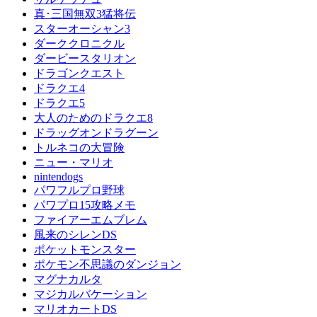
真･三国無双3猛将伝
スターオーシャン3
ダーククロニクル
ダービースタリオン
ドラゴンクエスト
ドラクエ4
ドラクエ5
大人のためのドラクエ8
ドラッグオンドラグーン
トルネコの大冒険
ニュー・マリオ
nintendogs
パワフルプロ野球
パワプロ15攻略メモ
ファイアーエムブレム
風来のシレンDS
ポケットモンスター
ポケモン不思議のダンジョン
マグナカルタ
マジカルバケーション
マリオカートDS