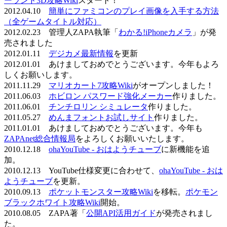
ーランド3D攻略Wiki
スタート！
2012.04.10
簡単にファミコンのプレイ画像を入手する方法
（全ゲームタイトル対応）
2012.02.23 管理人ZAPA執筆「
わかる!iPhoneカメラ
」が発
売されました
2012.01.11
デジカメ最新情報
を更新
2012.01.01 あけましておめでとうございます。今年もよろ
しくお願いします。
2011.11.29
マリオカート7攻略Wiki
がオープンしました！
2011.06.03
ホビロン パスワード強化メーカー
作りました。
2011.06.01
チンチロリン シミュレータ
作りました。
2011.05.27
めんまフォントお試しサイト
作りました。
2011.01.01 あけましておめでとうございます。今年も
ZAPAnet総合情報局
をよろしくお願いいたします。
2010.12.18
ohaYouTube - おはようチューブ
に新機能を追
加。
2010.12.13 YouTube仕様変更に合わせて、
ohaYouTube - おは
ようチューブ
を更新。
2010.09.13
ポケットモンスター攻略Wiki
を移転。
ポケモン
ブラックホワイト攻略Wiki
開始。
2010.08.05 ZAPA著「
公開API活用ガイド
が発売されまし
た。