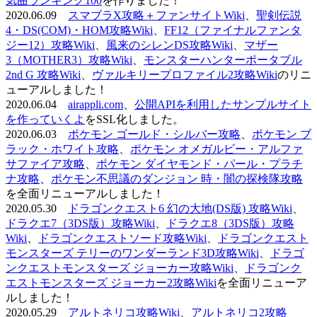
気曲ランキング100
を作りました！
2020.06.09
スマブラX攻略＋ファンサイトWiki
、
聖剣伝説
4・DS(COM)・HOM攻略Wiki
、
FF12（ファイナルファンタ
ジー12）攻略Wiki
、
風来のシレンDS攻略Wiki
、
マザー
3（MOTHER3）攻略Wiki
、
モンスターハンターポータブル
2nd G 攻略Wiki
、
ヴァルキリープロファイル2攻略Wiki
のリニ
ューアルしました！
2020.06.04
airappli.com
、
公開APIを利用したサンプルサイト
を作っていくよ
をSSL化しました。
2020.06.03
ポケモン ゴールド・シルバー攻略
、
ポケモン ブ
ラック・ホワイト攻略
、
ポケモン オメガルビー・アルファ
サファイア攻略
、
ポケモン ダイヤモンド・パール・プラチ
ナ攻略
、
ポケモン不思議のダンジョン 時・闇の探検隊攻略
を全面リニューアルしました！
2020.05.30
ドラゴンクエスト6 幻の大地(DS版) 攻略Wiki
、
ドラクエ7（3DS版）攻略Wiki
、
ドラクエ8（3DS版）攻略
Wiki
、
ドラゴンクエストソード攻略Wiki
、
ドラゴンクエスト
モンスターズ テリーのワンダーランド3D攻略Wiki
、
ドラゴ
ンクエストモンスターズ ジョーカー攻略Wiki
、
ドラゴンク
エストモンスターズ ジョーカー2攻略Wiki
を全面リニューア
ルしました！
2020.05.29
アルトネリコ攻略Wiki
、
アルトネリコ2攻略