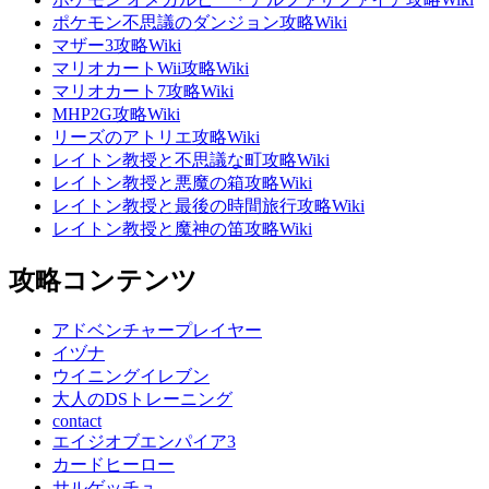
ポケモン不思議のダンジョン攻略Wiki
マザー3攻略Wiki
マリオカートWii攻略Wiki
マリオカート7攻略Wiki
MHP2G攻略Wiki
リーズのアトリエ攻略Wiki
レイトン教授と不思議な町攻略Wiki
レイトン教授と悪魔の箱攻略Wiki
レイトン教授と最後の時間旅行攻略Wiki
レイトン教授と魔神の笛攻略Wiki
攻略コンテンツ
アドベンチャープレイヤー
イヅナ
ウイニングイレブン
大人のDSトレーニング
contact
エイジオブエンパイア3
カードヒーロー
サルゲッチュ