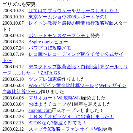
ゴリズムを変更
2008.10.23
はてはてブラウザー
を
リリースしました！
2008.10.10
東京ゲームショウ2008レポートその1
2008.10.07
レイトン教授と最後の時間旅行攻略Wiki
スター
ト！
2008.09.13
ポケットモンスタープラチナ
発売！
2008.08.28
Aspire oneレビュー
2008.07.24
パワプロ15攻略メモ
2008.07.19
レコ腕〜レコーディング腕立て伏せ公式サイ
ト〜
2008.06.12
デスクトップ版黄金比・白銀比計算ツールリリ
ースしました
→
「ZAPA GS」
2008.06.10
ツンデレ知恵袋
作りました
2008.06.08
Webデザイン黄金比計算ツール
と
Webデザイン
白銀比計算ツール
作りました
2008.04.06
マリオカートWii攻略Wiki
始めました！
2008.03.04
おはようチューブ
が1周年を迎えました！
2008.02.26
airappli.com
正式オープンしました！
2008.02.23
ＴＢＳ「オビラジＲ」に出演しました！
2008.02.15
ATOKなら3倍速く打てる！
2008.02.12
スマブラX攻略＋ファンサイトWiki
更新