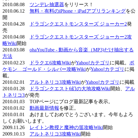
2010.08.08
ツンデレ抽選器
をリリース！
2010.06.12
無料・有料のiPhone・iPadアプリランキング
を公
開
2010.04.28
ドラゴンクエストモンスターズ ジョーカー2
発
売
2010.04.08
ドラゴンクエストモンスターズ ジョーカー2攻
略Wiki
開始
2010.03.08
ohaYouTube - 動画から音楽（MP3)だけ抽出する
方法
2010.02.23
ドラクエ6攻略Wiki
が
Yahoo!カテゴリ
に掲載。
ポ
ケモン ゴールド・シルバー攻略Wiki
が
Yahoo!カテゴリ
に掲
載。
2010.02.01
アルトネリコ3攻略Wiki
が
Yahoo!カテゴリ
に掲載
2010.01.28
ドラゴンクエスト6幻の大地攻略Wiki
開始、
アル
トネリコ3
が発売
2010.01.03 TOPページにブログ最新記事を表示。
2010.01.02
動画最新情報
を修正。
2010.01.01 あけましておめでとうございます。今年もよろ
しくお願いします。
2009.11.26
レイトン教授と魔神の笛攻略Wiki
開始
2009.10.13
アルトネリコ3攻略Wiki
開始