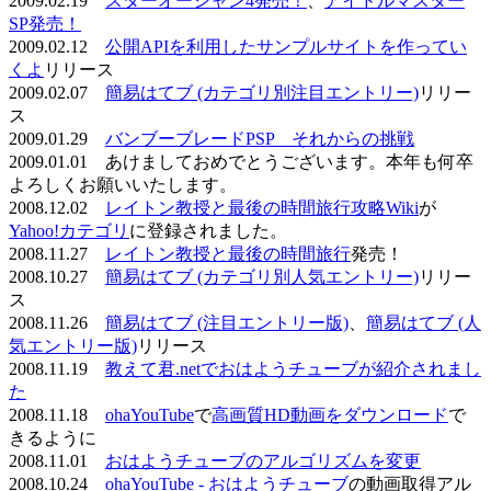
2009.02.19
スターオーシャン4発売！
、
アイドルマスター
SP発売！
2009.02.12
公開APIを利用したサンプルサイトを作ってい
くよ
リリース
2009.02.07
簡易はてブ (カテゴリ別注目エントリー)
リリー
ス
2009.01.29
バンブーブレードPSP それからの挑戦
2009.01.01 あけましておめでとうございます。本年も何卒
よろしくお願いいたします。
2008.12.02
レイトン教授と最後の時間旅行攻略Wiki
が
Yahoo!カテゴリ
に登録されました。
2008.11.27
レイトン教授と最後の時間旅行
発売！
2008.10.27
簡易はてブ (カテゴリ別人気エントリー)
リリー
ス
2008.11.26
簡易はてブ (注目エントリー版)
、
簡易はてブ (人
気エントリー版)
リリース
2008.11.19
教えて君.netでおはようチューブが紹介されまし
た
2008.11.18
ohaYouTube
で
高画質HD動画をダウンロード
で
きるように
2008.11.01
おはようチューブのアルゴリズムを変更
2008.10.24
ohaYouTube - おはようチューブ
の動画取得アル