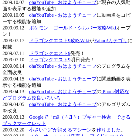
2009.10.07
ohaYouTube - おはようチューブ
に現在の人気動
画を表示する機能を追加
2009.10.05
ohaYouTube - おはようチューブ
に動画名をコピ
ーする機能を追加
2009.09.12
ポケモン ゴールド・シルバー攻略Wiki
オープ
ン！
2009.07.17
ドラゴンクエスト9攻略Wiki
が
Yahoo!カテゴリ
に
掲載
2009.07.11
ドラゴンクエスト9
発売！
2009.07.10
ドラゴンクエスト9
明日発売！
2009.06.14
ohaYouTube - おはようチューブ
のプログラムを
全面改良
2009.04.15
ohaYouTube - おはようチューブ
に関連動画を表
示する機能を追加
2009.04.13
ohaYouTube - おはようチューブ
の
iPhone対応な
どプログラム改良いろいろ
2009.04.05
ohaYouTube - おはようチューブ
のアルゴリズム
を改良
2009.03.13
Googleで「m9（＾Д＾）プギャー検索」できる
ブックマークレット
2009.02.20
小さい“つ”が消えるマシーン
を
作りました
。