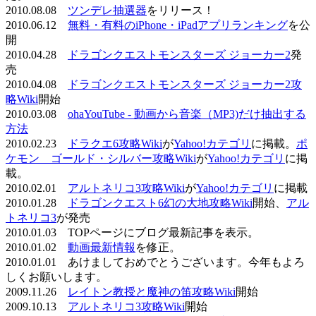
2010.08.08
ツンデレ抽選器
をリリース！
2010.06.12
無料・有料のiPhone・iPadアプリランキング
を公
開
2010.04.28
ドラゴンクエストモンスターズ ジョーカー2
発
売
2010.04.08
ドラゴンクエストモンスターズ ジョーカー2攻
略Wiki
開始
2010.03.08
ohaYouTube - 動画から音楽（MP3)だけ抽出する
方法
2010.02.23
ドラクエ6攻略Wiki
が
Yahoo!カテゴリ
に掲載。
ポ
ケモン ゴールド・シルバー攻略Wiki
が
Yahoo!カテゴリ
に掲
載。
2010.02.01
アルトネリコ3攻略Wiki
が
Yahoo!カテゴリ
に掲載
2010.01.28
ドラゴンクエスト6幻の大地攻略Wiki
開始、
アル
トネリコ3
が発売
2010.01.03 TOPページにブログ最新記事を表示。
2010.01.02
動画最新情報
を修正。
2010.01.01 あけましておめでとうございます。今年もよろ
しくお願いします。
2009.11.26
レイトン教授と魔神の笛攻略Wiki
開始
2009.10.13
アルトネリコ3攻略Wiki
開始