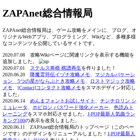
ZAPAnet総合情報局
ZAPAnet総合情報局は、ゲーム攻略をメインに、ブログ、オ
リジナルWebアプリ、プログラミング、Wikiなど、多種多様
なコンテンツを公開しているサイトです。
2020.07.08 攻略Wikiページに関連リンクを表示する機能を
追加しました。
2020.07.01
ステルス将棋 棋譜再生
を作りました！
2020.06.20
降魔霊符伝イヅナ攻略メモ
、
マジカルバケーシ
ョン 5つの星がならぶとき攻略メモ
、
ロストマジック攻略
メモ
、
[Contact]コンタクト攻略メモ
をスマホデザイン対応し
ました。
2020.06.14
めんまフォントお試しサイト
、
チンチロリン シ
ミュレータ
、
ホビロン パスワード強化メーカー
、
色読みト
レーニング
をスマホ対応させました。
J-POP最新人気曲ラン
キング100
の表示を改良しました。
2020.06.11 ZAPAnet総合情報局のトップページ（このペー
ジです）のデザインをリニューアルしました！
J-POP最新人