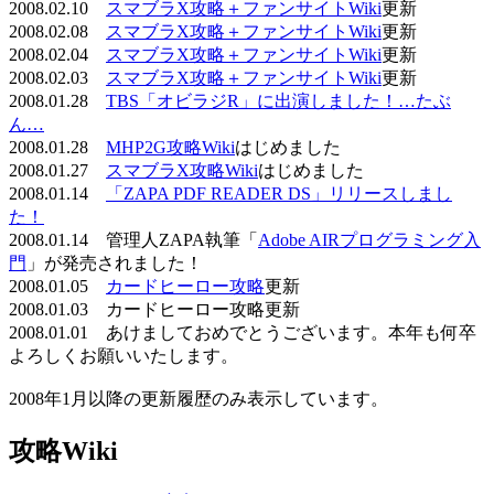
2008.02.10
スマブラX攻略＋ファンサイトWiki
更新
2008.02.08
スマブラX攻略＋ファンサイトWiki
更新
2008.02.04
スマブラX攻略＋ファンサイトWiki
更新
2008.02.03
スマブラX攻略＋ファンサイトWiki
更新
2008.01.28
TBS「オビラジR」に出演しました！…たぶ
ん…
2008.01.28
MHP2G攻略Wiki
はじめました
2008.01.27
スマブラX攻略Wiki
はじめました
2008.01.14
「ZAPA PDF READER DS」リリースしまし
た！
2008.01.14 管理人ZAPA執筆「
Adobe AIRプログラミング入
門
」が発売されました！
2008.01.05
カードヒーロー攻略
更新
2008.01.03 カードヒーロー攻略更新
2008.01.01 あけましておめでとうございます。本年も何卒
よろしくお願いいたします。
2008年1月以降の更新履歴のみ表示しています。
攻略Wiki