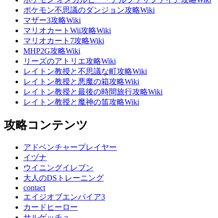
ポケモン不思議のダンジョン攻略Wiki
マザー3攻略Wiki
マリオカートWii攻略Wiki
マリオカート7攻略Wiki
MHP2G攻略Wiki
リーズのアトリエ攻略Wiki
レイトン教授と不思議な町攻略Wiki
レイトン教授と悪魔の箱攻略Wiki
レイトン教授と最後の時間旅行攻略Wiki
レイトン教授と魔神の笛攻略Wiki
攻略コンテンツ
アドベンチャープレイヤー
イヅナ
ウイニングイレブン
大人のDSトレーニング
contact
エイジオブエンパイア3
カードヒーロー
サルゲッチュ