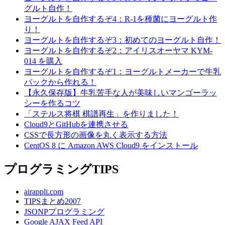
グルト自作！
ヨーグルトを自作するぞ4：R-1を種菌にヨーグルト作
り！
ヨーグルトを自作するぞ3：初めてのヨーグルト自作！
ヨーグルトを自作するぞ2：アイリスオーヤマ KYM-
014 を購入
ヨーグルトを自作するぞ1：ヨーグルトメーカーで牛乳
パックから作れる！
【永久保存版】牛乳苦手な人が美味しいマンゴーラッ
シーを作るコツ
「ステルス将棋 棋譜再生」を作りました！
Cloud9とGitHubを連携させる
CSSで長方形の画像を丸く表示する方法
CentOS 8 に Amazon AWS Cloud9 をインストール
プログラミングTIPS
airappli.com
TIPSまとめ2007
JSONPプログラミング
Google AJAX Feed API