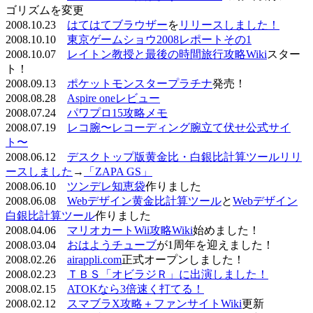
ゴリズムを変更
2008.10.23
はてはてブラウザー
を
リリースしました！
2008.10.10
東京ゲームショウ2008レポートその1
2008.10.07
レイトン教授と最後の時間旅行攻略Wiki
スター
ト！
2008.09.13
ポケットモンスタープラチナ
発売！
2008.08.28
Aspire oneレビュー
2008.07.24
パワプロ15攻略メモ
2008.07.19
レコ腕〜レコーディング腕立て伏せ公式サイ
ト〜
2008.06.12
デスクトップ版黄金比・白銀比計算ツールリリ
ースしました
→
「ZAPA GS」
2008.06.10
ツンデレ知恵袋
作りました
2008.06.08
Webデザイン黄金比計算ツール
と
Webデザイン
白銀比計算ツール
作りました
2008.04.06
マリオカートWii攻略Wiki
始めました！
2008.03.04
おはようチューブ
が1周年を迎えました！
2008.02.26
airappli.com
正式オープンしました！
2008.02.23
ＴＢＳ「オビラジＲ」に出演しました！
2008.02.15
ATOKなら3倍速く打てる！
2008.02.12
スマブラX攻略＋ファンサイトWiki
更新