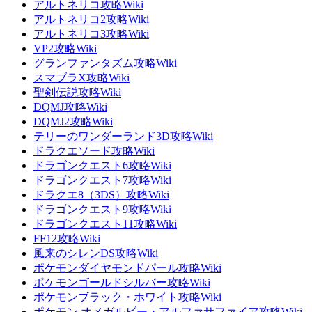
アルトネリコ攻略Wiki
アルトネリコ2攻略Wiki
アルトネリコ3攻略Wiki
VP2攻略Wiki
グランファンタズム攻略Wiki
スマブラX攻略Wiki
聖剣伝説攻略Wiki
DQMJ攻略Wiki
DQMJ2攻略Wiki
テリーのワンダーランド3D攻略Wiki
ドラクエソード攻略Wiki
ドラゴンクエスト6攻略Wiki
ドラゴンクエスト7攻略Wiki
ドラクエ8（3DS）攻略Wiki
ドラゴンクエスト9攻略Wiki
ドラゴンクエスト11攻略Wiki
FF12攻略Wiki
風来のシレンDS攻略Wiki
ポケモンダイヤモンドパール攻略Wiki
ポケモンゴールドシルバー攻略Wiki
ポケモンブラック・ホワイト攻略Wiki
ポケモン オメガルビー・アルファサファイア攻略Wiki