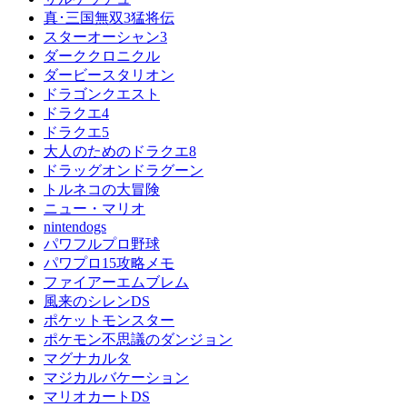
真･三国無双3猛将伝
スターオーシャン3
ダーククロニクル
ダービースタリオン
ドラゴンクエスト
ドラクエ4
ドラクエ5
大人のためのドラクエ8
ドラッグオンドラグーン
トルネコの大冒険
ニュー・マリオ
nintendogs
パワフルプロ野球
パワプロ15攻略メモ
ファイアーエムブレム
風来のシレンDS
ポケットモンスター
ポケモン不思議のダンジョン
マグナカルタ
マジカルバケーション
マリオカートDS