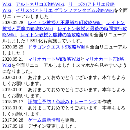
Wiki
、
アルトネリコ3攻略Wiki
、
リーズのアトリエ攻略
Wiki
、
イリスのアトリエ グランファンタズム攻略Wiki
を全面
リニューアルしました！
2020.05.28
レイトン教授と不思議な町攻略Wiki
、
レイトン
教授と悪魔の箱攻略Wiki
、
レイトン教授と最後の時間旅行攻
略Wiki
、
レイトン教授と魔神の笛攻略Wiki
を全面リニューア
ルしました！SSL化も実施しています。
2020.05.25
ドラゴンクエスト9攻略Wiki
を全面リニューアル
しました！
2020.05.21
マリオカートWii攻略Wiki
と
マリオカート7攻略
Wiki
を全面リニューアルしました！スマホから見やすいよう
になりました。
2020.01.01 あけましておめでとうございます。本年もよろ
しくお願いします。
2019.01.01 あけましておめでとうございます。本年もよろ
しくお願いします。
2018.05.17
認知症予防！色読みトレーニング
を作成
2018.01.01 あけましておめでとうございます。本年もよろ
しくお願いします。
2017.06.28
ゲーム最新情報
を更新。
2017.05.19 デザイン変更しました。