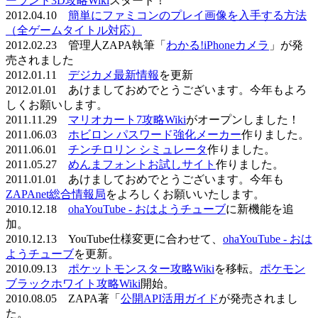
ーランド3D攻略Wiki
スタート！
2012.04.10
簡単にファミコンのプレイ画像を入手する方法
（全ゲームタイトル対応）
2012.02.23 管理人ZAPA執筆「
わかる!iPhoneカメラ
」が発
売されました
2012.01.11
デジカメ最新情報
を更新
2012.01.01 あけましておめでとうございます。今年もよろ
しくお願いします。
2011.11.29
マリオカート7攻略Wiki
がオープンしました！
2011.06.03
ホビロン パスワード強化メーカー
作りました。
2011.06.01
チンチロリン シミュレータ
作りました。
2011.05.27
めんまフォントお試しサイト
作りました。
2011.01.01 あけましておめでとうございます。今年も
ZAPAnet総合情報局
をよろしくお願いいたします。
2010.12.18
ohaYouTube - おはようチューブ
に新機能を追
加。
2010.12.13 YouTube仕様変更に合わせて、
ohaYouTube - おは
ようチューブ
を更新。
2010.09.13
ポケットモンスター攻略Wiki
を移転。
ポケモン
ブラックホワイト攻略Wiki
開始。
2010.08.05 ZAPA著「
公開API活用ガイド
が発売されまし
た。