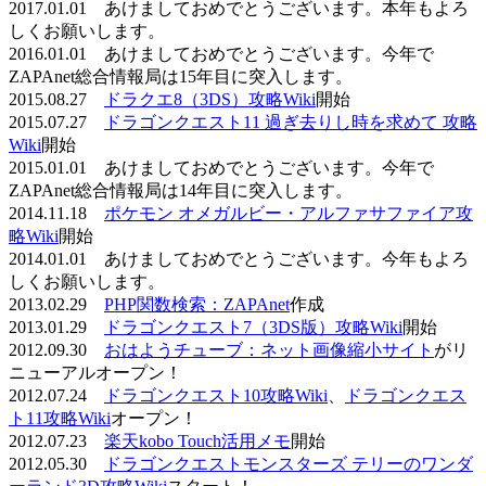
2017.01.01 あけましておめでとうございます。本年もよろ
しくお願いします。
2016.01.01 あけましておめでとうございます。今年で
ZAPAnet総合情報局は15年目に突入します。
2015.08.27
ドラクエ8（3DS）攻略Wiki
開始
2015.07.27
ドラゴンクエスト11 過ぎ去りし時を求めて 攻略
Wiki
開始
2015.01.01 あけましておめでとうございます。今年で
ZAPAnet総合情報局は14年目に突入します。
2014.11.18
ポケモン オメガルビー・アルファサファイア攻
略Wiki
開始
2014.01.01 あけましておめでとうございます。今年もよろ
しくお願いします。
2013.02.29
PHP関数検索：ZAPAnet
作成
2013.01.29
ドラゴンクエスト7（3DS版）攻略Wiki
開始
2012.09.30
おはようチューブ：ネット画像縮小サイト
がリ
ニューアルオープン！
2012.07.24
ドラゴンクエスト10攻略Wiki
、
ドラゴンクエス
ト11攻略Wiki
オープン！
2012.07.23
楽天kobo Touch活用メモ
開始
2012.05.30
ドラゴンクエストモンスターズ テリーのワンダ