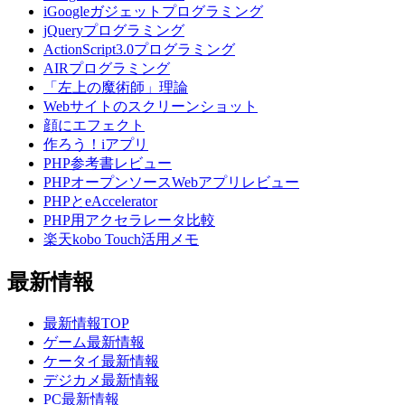
iGoogleガジェットプログラミング
jQueryプログラミング
ActionScript3.0プログラミング
AIRプログラミング
「左上の魔術師」理論
Webサイトのスクリーンショット
顔にエフェクト
作ろう！iアプリ
PHP参考書レビュー
PHPオープンソースWebアプリレビュー
PHPとeAccelerator
PHP用アクセラレータ比較
楽天kobo Touch活用メモ
最新情報
最新情報TOP
ゲーム最新情報
ケータイ最新情報
デジカメ最新情報
PC最新情報