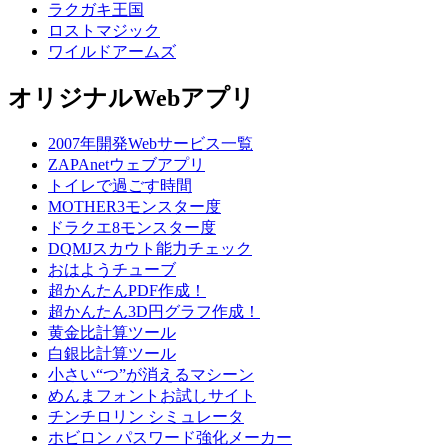
ラクガキ王国
ロストマジック
ワイルドアームズ
オリジナルWebアプリ
2007年開発Webサービス一覧
ZAPAnetウェブアプリ
トイレで過ごす時間
MOTHER3モンスター度
ドラクエ8モンスター度
DQMJスカウト能力チェック
おはようチューブ
超かんたんPDF作成！
超かんたん3D円グラフ作成！
黄金比計算ツール
白銀比計算ツール
小さい“つ”が消えるマシーン
めんまフォントお試しサイト
チンチロリン シミュレータ
ホビロン パスワード強化メーカー