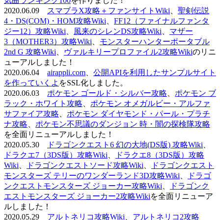
気曲ランキング100
を作りました！
2020.06.09
スマブラX攻略＋ファンサイトWiki
、
聖剣伝説
4・DS(COM)・HOM攻略Wiki
、
FF12（ファイナルファンタ
ジー12）攻略Wiki
、
風来のシレンDS攻略Wiki
、
マザー
3（MOTHER3）攻略Wiki
、
モンスターハンターポータブル
2nd G 攻略Wiki
、
ヴァルキリープロファイル2攻略Wiki
のリニ
ューアルしました！
2020.06.04
airappli.com
、
公開APIを利用したサンプルサイト
を作っていくよ
をSSL化しました。
2020.06.03
ポケモン ゴールド・シルバー攻略
、
ポケモン ブ
ラック・ホワイト攻略
、
ポケモン オメガルビー・アルファ
サファイア攻略
、
ポケモン ダイヤモンド・パール・プラチ
ナ攻略
、
ポケモン不思議のダンジョン 時・闇の探検隊攻略
を全面リニューアルしました！
2020.05.30
ドラゴンクエスト6 幻の大地(DS版) 攻略Wiki
、
ドラクエ7（3DS版）攻略Wiki
、
ドラクエ8（3DS版）攻略
Wiki
、
ドラゴンクエストソード攻略Wiki
、
ドラゴンクエスト
モンスターズ テリーのワンダーランド3D攻略Wiki
、
ドラゴ
ンクエストモンスターズ ジョーカー攻略Wiki
、
ドラゴンク
エストモンスターズ ジョーカー2攻略Wiki
を全面リニューア
ルしました！
2020.05.29
アルトネリコ攻略Wiki
、
アルトネリコ2攻略