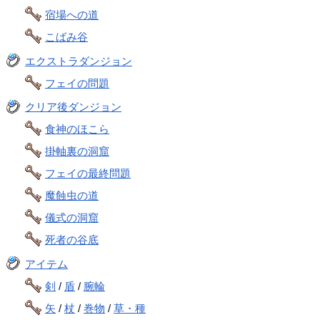
宿場への道
こばみ谷
エクストラダンジョン
フェイの問題
クリア後ダンジョン
食神のほこら
掛軸裏の洞窟
フェイの最終問題
魔蝕虫の道
儀式の洞窟
死者の谷底
アイテム
剣
/
盾
/
腕輪
矢
/
杖
/
巻物
/
草・種