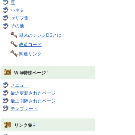
罠
小ネタ
セリフ集
その他
風来のシレンDSとは
改造コード
関連リンク
†
Wiki特殊ページ
メニュー
最近更新されたページ
最近削除されたページ
テンプレート
†
リンク集