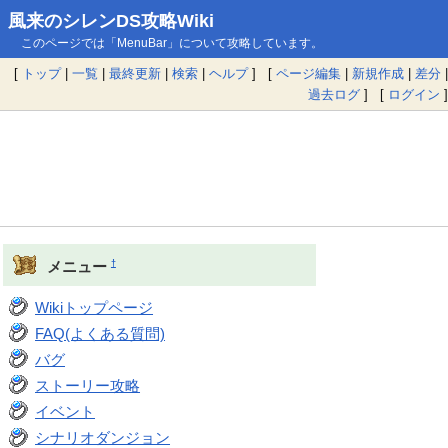
風来のシレンDS攻略Wiki
このページでは「MenuBar」について攻略しています。
[
トップ
|
一覧
|
最終更新
|
検索
|
ヘルプ
] [
ページ編集
|
新規作成
|
差分
|
過去ログ
] [
ログイン
]
†
メニュー
Wikiトップページ
FAQ(よくある質問)
バグ
ストーリー攻略
イベント
シナリオダンジョン