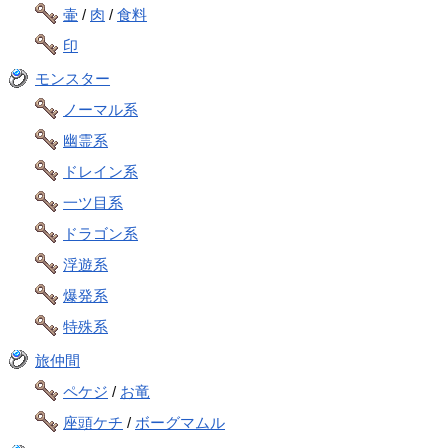
壷
/
肉
/
食料
印
モンスター
ノーマル系
幽霊系
ドレイン系
一ツ目系
ドラゴン系
浮遊系
爆発系
特殊系
旅仲間
ペケジ
/
お竜
座頭ケチ
/
ボーグマムル