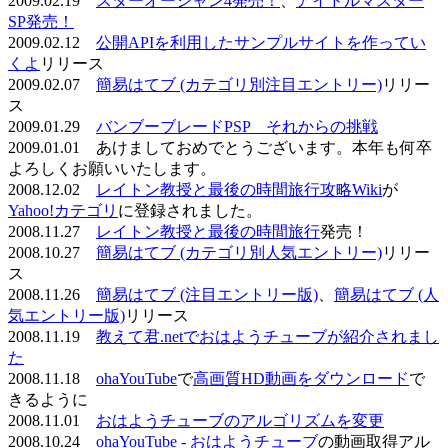
2009.02.19
スターオーシャン4発売！
、
アイドルマスター
SP発売！
2009.02.12
公開APIを利用したサンプルサイトを作ってい
くよ
リリース
2009.02.07
簡易はてブ (カテゴリ別注目エントリー)
リリー
ス
2009.01.29
バンブーブレードPSP それからの挑戦
2009.01.01 あけましておめでとうございます。本年も何卒
よろしくお願いいたします。
2008.12.02
レイトン教授と最後の時間旅行攻略Wiki
が
Yahoo!カテゴリ
に登録されました。
2008.11.27
レイトン教授と最後の時間旅行
発売！
2008.10.27
簡易はてブ (カテゴリ別人気エントリー)
リリー
ス
2008.11.26
簡易はてブ (注目エントリー版)
、
簡易はてブ (人
気エントリー版)
リリース
2008.11.19
教えて君.netでおはようチューブが紹介されまし
た
2008.11.18
ohaYouTube
で
高画質HD動画をダウンロード
で
きるように
2008.11.01
おはようチューブのアルゴリズムを変更
2008.10.24
ohaYouTube - おはようチューブ
の動画取得アル