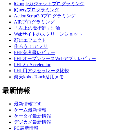
iGoogleガジェットプログラミング
jQueryプログラミング
ActionScript3.0プログラミング
AIRプログラミング
「左上の魔術師」理論
Webサイトのスクリーンショット
顔にエフェクト
作ろう！iアプリ
PHP参考書レビュー
PHPオープンソースWebアプリレビュー
PHPとeAccelerator
PHP用アクセラレータ比較
楽天kobo Touch活用メモ
最新情報
最新情報TOP
ゲーム最新情報
ケータイ最新情報
デジカメ最新情報
PC最新情報