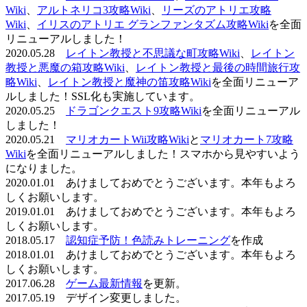
Wiki
、
アルトネリコ3攻略Wiki
、
リーズのアトリエ攻略
Wiki
、
イリスのアトリエ グランファンタズム攻略Wiki
を全面
リニューアルしました！
2020.05.28
レイトン教授と不思議な町攻略Wiki
、
レイトン
教授と悪魔の箱攻略Wiki
、
レイトン教授と最後の時間旅行攻
略Wiki
、
レイトン教授と魔神の笛攻略Wiki
を全面リニューア
ルしました！SSL化も実施しています。
2020.05.25
ドラゴンクエスト9攻略Wiki
を全面リニューアル
しました！
2020.05.21
マリオカートWii攻略Wiki
と
マリオカート7攻略
Wiki
を全面リニューアルしました！スマホから見やすいよう
になりました。
2020.01.01 あけましておめでとうございます。本年もよろ
しくお願いします。
2019.01.01 あけましておめでとうございます。本年もよろ
しくお願いします。
2018.05.17
認知症予防！色読みトレーニング
を作成
2018.01.01 あけましておめでとうございます。本年もよろ
しくお願いします。
2017.06.28
ゲーム最新情報
を更新。
2017.05.19 デザイン変更しました。