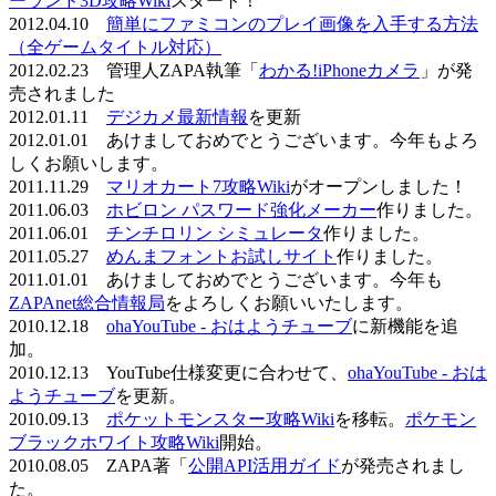
ーランド3D攻略Wiki
スタート！
2012.04.10
簡単にファミコンのプレイ画像を入手する方法
（全ゲームタイトル対応）
2012.02.23 管理人ZAPA執筆「
わかる!iPhoneカメラ
」が発
売されました
2012.01.11
デジカメ最新情報
を更新
2012.01.01 あけましておめでとうございます。今年もよろ
しくお願いします。
2011.11.29
マリオカート7攻略Wiki
がオープンしました！
2011.06.03
ホビロン パスワード強化メーカー
作りました。
2011.06.01
チンチロリン シミュレータ
作りました。
2011.05.27
めんまフォントお試しサイト
作りました。
2011.01.01 あけましておめでとうございます。今年も
ZAPAnet総合情報局
をよろしくお願いいたします。
2010.12.18
ohaYouTube - おはようチューブ
に新機能を追
加。
2010.12.13 YouTube仕様変更に合わせて、
ohaYouTube - おは
ようチューブ
を更新。
2010.09.13
ポケットモンスター攻略Wiki
を移転。
ポケモン
ブラックホワイト攻略Wiki
開始。
2010.08.05 ZAPA著「
公開API活用ガイド
が発売されまし
た。