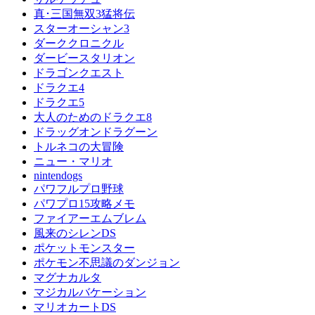
真･三国無双3猛将伝
スターオーシャン3
ダーククロニクル
ダービースタリオン
ドラゴンクエスト
ドラクエ4
ドラクエ5
大人のためのドラクエ8
ドラッグオンドラグーン
トルネコの大冒険
ニュー・マリオ
nintendogs
パワフルプロ野球
パワプロ15攻略メモ
ファイアーエムブレム
風来のシレンDS
ポケットモンスター
ポケモン不思議のダンジョン
マグナカルタ
マジカルバケーション
マリオカートDS