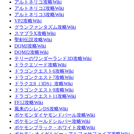
アルトネリコ攻略Wiki
アルトネリコ2攻略Wiki
アルトネリコ3攻略Wiki
VP2攻略Wiki
グランファンタズム攻略Wiki
スマブラX攻略Wiki
聖剣伝説攻略Wiki
DQMJ攻略Wiki
DQMJ2攻略Wiki
テリーのワンダーランド3D攻略Wiki
ドラクエソード攻略Wiki
ドラゴンクエスト6攻略Wiki
ドラゴンクエスト7攻略Wiki
ドラクエ8（3DS）攻略Wiki
ドラゴンクエスト9攻略Wiki
ドラゴンクエスト11攻略Wiki
FF12攻略Wiki
風来のシレンDS攻略Wiki
ポケモンダイヤモンドパール攻略Wiki
ポケモンゴールドシルバー攻略Wiki
ポケモンブラック・ホワイト攻略Wiki
ポケモン オメガルビー・アルファサファイア攻略Wiki