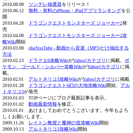
2010.08.08
ツンデレ抽選器
をリリース！
2010.06.12
無料・有料のiPhone・iPadアプリランキング
を公
開
2010.04.28
ドラゴンクエストモンスターズ ジョーカー2
発
売
2010.04.08
ドラゴンクエストモンスターズ ジョーカー2攻
略Wiki
開始
2010.03.08
ohaYouTube - 動画から音楽（MP3)だけ抽出する
方法
2010.02.23
ドラクエ6攻略Wiki
が
Yahoo!カテゴリ
に掲載。
ポ
ケモン ゴールド・シルバー攻略Wiki
が
Yahoo!カテゴリ
に掲
載。
2010.02.01
アルトネリコ3攻略Wiki
が
Yahoo!カテゴリ
に掲載
2010.01.28
ドラゴンクエスト6幻の大地攻略Wiki
開始、
アル
トネリコ3
が発売
2010.01.03 TOPページにブログ最新記事を表示。
2010.01.02
動画最新情報
を修正。
2010.01.01 あけましておめでとうございます。今年もよろ
しくお願いします。
2009.11.26
レイトン教授と魔神の笛攻略Wiki
開始
2009.10.13
アルトネリコ3攻略Wiki
開始