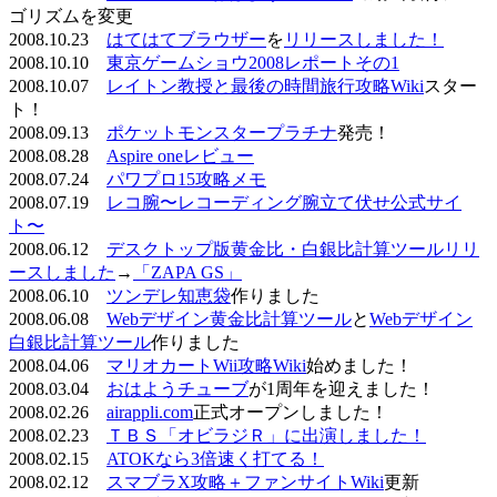
ゴリズムを変更
2008.10.23
はてはてブラウザー
を
リリースしました！
2008.10.10
東京ゲームショウ2008レポートその1
2008.10.07
レイトン教授と最後の時間旅行攻略Wiki
スター
ト！
2008.09.13
ポケットモンスタープラチナ
発売！
2008.08.28
Aspire oneレビュー
2008.07.24
パワプロ15攻略メモ
2008.07.19
レコ腕〜レコーディング腕立て伏せ公式サイ
ト〜
2008.06.12
デスクトップ版黄金比・白銀比計算ツールリリ
ースしました
→
「ZAPA GS」
2008.06.10
ツンデレ知恵袋
作りました
2008.06.08
Webデザイン黄金比計算ツール
と
Webデザイン
白銀比計算ツール
作りました
2008.04.06
マリオカートWii攻略Wiki
始めました！
2008.03.04
おはようチューブ
が1周年を迎えました！
2008.02.26
airappli.com
正式オープンしました！
2008.02.23
ＴＢＳ「オビラジＲ」に出演しました！
2008.02.15
ATOKなら3倍速く打てる！
2008.02.12
スマブラX攻略＋ファンサイトWiki
更新