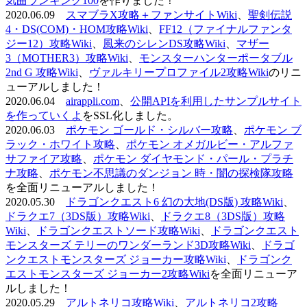
気曲ランキング100
を作りました！
2020.06.09
スマブラX攻略＋ファンサイトWiki
、
聖剣伝説
4・DS(COM)・HOM攻略Wiki
、
FF12（ファイナルファンタ
ジー12）攻略Wiki
、
風来のシレンDS攻略Wiki
、
マザー
3（MOTHER3）攻略Wiki
、
モンスターハンターポータブル
2nd G 攻略Wiki
、
ヴァルキリープロファイル2攻略Wiki
のリニ
ューアルしました！
2020.06.04
airappli.com
、
公開APIを利用したサンプルサイト
を作っていくよ
をSSL化しました。
2020.06.03
ポケモン ゴールド・シルバー攻略
、
ポケモン ブ
ラック・ホワイト攻略
、
ポケモン オメガルビー・アルファ
サファイア攻略
、
ポケモン ダイヤモンド・パール・プラチ
ナ攻略
、
ポケモン不思議のダンジョン 時・闇の探検隊攻略
を全面リニューアルしました！
2020.05.30
ドラゴンクエスト6 幻の大地(DS版) 攻略Wiki
、
ドラクエ7（3DS版）攻略Wiki
、
ドラクエ8（3DS版）攻略
Wiki
、
ドラゴンクエストソード攻略Wiki
、
ドラゴンクエスト
モンスターズ テリーのワンダーランド3D攻略Wiki
、
ドラゴ
ンクエストモンスターズ ジョーカー攻略Wiki
、
ドラゴンク
エストモンスターズ ジョーカー2攻略Wiki
を全面リニューア
ルしました！
2020.05.29
アルトネリコ攻略Wiki
、
アルトネリコ2攻略