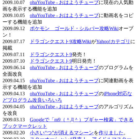
2009.10.07
ohaYouTube - おはようチューブ
に現在の人気動
画を表示する機能を追加
2009.10.05
ohaYouTube - おはようチューブ
に動画名をコピ
ーする機能を追加
2009.09.12
ポケモン ゴールド・シルバー攻略Wiki
オープ
ン！
2009.07.17
ドラゴンクエスト9攻略Wiki
が
Yahoo!カテゴリ
に
掲載
2009.07.11
ドラゴンクエスト9
発売！
2009.07.10
ドラゴンクエスト9
明日発売！
2009.06.14
ohaYouTube - おはようチューブ
のプログラムを
全面改良
2009.04.15
ohaYouTube - おはようチューブ
に関連動画を表
示する機能を追加
2009.04.13
ohaYouTube - おはようチューブ
の
iPhone対応な
どプログラム改良いろいろ
2009.04.05
ohaYouTube - おはようチューブ
のアルゴリズム
を改良
2009.03.13
Googleで「m9（＾Д＾）プギャー検索」できる
ブックマークレット
2009.02.20
小さい“つ”が消えるマシーン
を
作りました
。