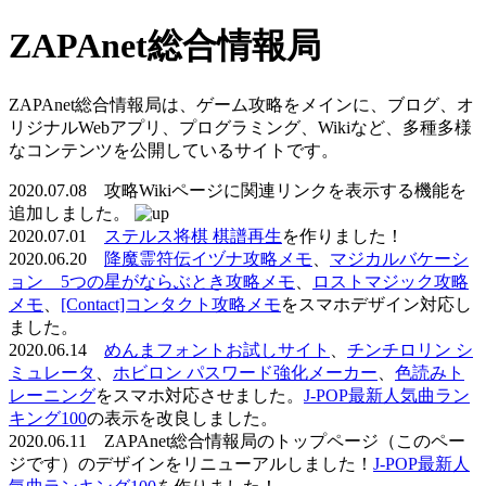
ZAPAnet総合情報局
ZAPAnet総合情報局は、ゲーム攻略をメインに、ブログ、オ
リジナルWebアプリ、プログラミング、Wikiなど、多種多様
なコンテンツを公開しているサイトです。
2020.07.08 攻略Wikiページに関連リンクを表示する機能を
追加しました。
2020.07.01
ステルス将棋 棋譜再生
を作りました！
2020.06.20
降魔霊符伝イヅナ攻略メモ
、
マジカルバケーシ
ョン 5つの星がならぶとき攻略メモ
、
ロストマジック攻略
メモ
、
[Contact]コンタクト攻略メモ
をスマホデザイン対応し
ました。
2020.06.14
めんまフォントお試しサイト
、
チンチロリン シ
ミュレータ
、
ホビロン パスワード強化メーカー
、
色読みト
レーニング
をスマホ対応させました。
J-POP最新人気曲ラン
キング100
の表示を改良しました。
2020.06.11 ZAPAnet総合情報局のトップページ（このペー
ジです）のデザインをリニューアルしました！
J-POP最新人