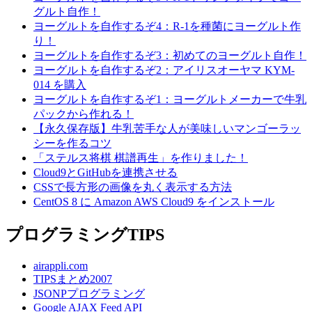
グルト自作！
ヨーグルトを自作するぞ4：R-1を種菌にヨーグルト作
り！
ヨーグルトを自作するぞ3：初めてのヨーグルト自作！
ヨーグルトを自作するぞ2：アイリスオーヤマ KYM-
014 を購入
ヨーグルトを自作するぞ1：ヨーグルトメーカーで牛乳
パックから作れる！
【永久保存版】牛乳苦手な人が美味しいマンゴーラッ
シーを作るコツ
「ステルス将棋 棋譜再生」を作りました！
Cloud9とGitHubを連携させる
CSSで長方形の画像を丸く表示する方法
CentOS 8 に Amazon AWS Cloud9 をインストール
プログラミングTIPS
airappli.com
TIPSまとめ2007
JSONPプログラミング
Google AJAX Feed API