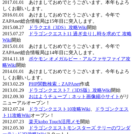
2017.01.01 あけましておめでとうございます。本年もよろ
しくお願いします。
2016.01.01 あけましておめでとうございます。今年で
ZAPAnet総合情報局は15年目に突入します。
2015.08.27
ドラクエ8（3DS）攻略Wiki
開始
2015.07.27
ドラゴンクエスト11 過ぎ去りし時を求めて 攻略
Wiki
開始
2015.01.01 あけましておめでとうございます。今年で
ZAPAnet総合情報局は14年目に突入します。
2014.11.18
ポケモン オメガルビー・アルファサファイア攻
略Wiki
開始
2014.01.01 あけましておめでとうございます。今年もよろ
しくお願いします。
2013.02.29
PHP関数検索：ZAPAnet
作成
2013.01.29
ドラゴンクエスト7（3DS版）攻略Wiki
開始
2012.09.30
おはようチューブ：ネット画像縮小サイト
がリ
ニューアルオープン！
2012.07.24
ドラゴンクエスト10攻略Wiki
、
ドラゴンクエス
ト11攻略Wiki
オープン！
2012.07.23
楽天kobo Touch活用メモ
開始
2012.05.30
ドラゴンクエストモンスターズ テリーのワンダ