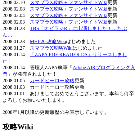
2008.02.10
スマブラX攻略＋ファンサイトWiki
更新
2008.02.08
スマブラX攻略＋ファンサイトWiki
更新
2008.02.04
スマブラX攻略＋ファンサイトWiki
更新
2008.02.03
スマブラX攻略＋ファンサイトWiki
更新
2008.01.28
TBS「オビラジR」に出演しました！…たぶ
ん…
2008.01.28
MHP2G攻略Wiki
はじめました
2008.01.27
スマブラX攻略Wiki
はじめました
2008.01.14
「ZAPA PDF READER DS」リリースしまし
た！
2008.01.14 管理人ZAPA執筆「
Adobe AIRプログラミング入
門
」が発売されました！
2008.01.05
カードヒーロー攻略
更新
2008.01.03 カードヒーロー攻略更新
2008.01.01 あけましておめでとうございます。本年も何卒
よろしくお願いいたします。
2008年1月以降の更新履歴のみ表示しています。
攻略Wiki