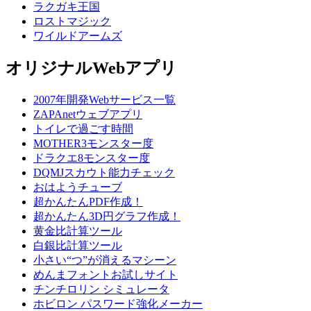
ラクガキ王国
ロストマジック
ワイルドアームズ
オリジナルWebアプリ
2007年開発Webサービス一覧
ZAPAnetウェブアプリ
トイレで過ごす時間
MOTHER3モンスター度
ドラクエ8モンスター度
DQMJスカウト能力チェック
おはようチューブ
超かんたんPDF作成！
超かんたん3D円グラフ作成！
黄金比計算ツール
白銀比計算ツール
小さい“つ”が消えるマシーン
めんまフォントお試しサイト
チンチロリン シミュレータ
ホビロン パスワード強化メーカー