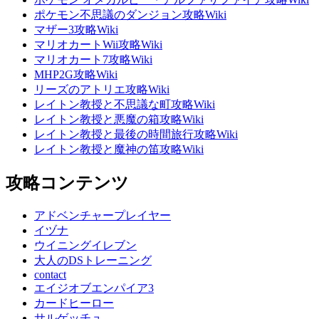
ポケモン不思議のダンジョン攻略Wiki
マザー3攻略Wiki
マリオカートWii攻略Wiki
マリオカート7攻略Wiki
MHP2G攻略Wiki
リーズのアトリエ攻略Wiki
レイトン教授と不思議な町攻略Wiki
レイトン教授と悪魔の箱攻略Wiki
レイトン教授と最後の時間旅行攻略Wiki
レイトン教授と魔神の笛攻略Wiki
攻略コンテンツ
アドベンチャープレイヤー
イヅナ
ウイニングイレブン
大人のDSトレーニング
contact
エイジオブエンパイア3
カードヒーロー
サルゲッチュ