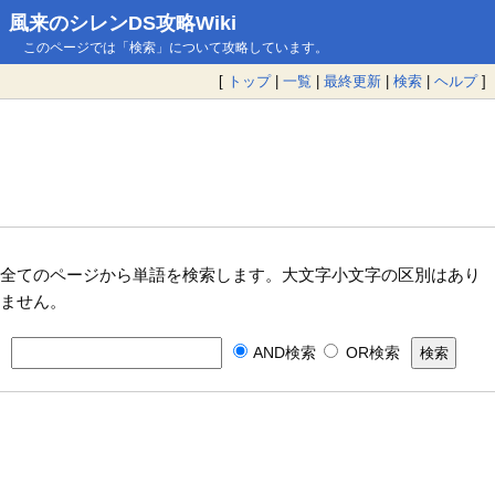
風来のシレンDS攻略Wiki
このページでは「検索」について攻略しています。
[
トップ
|
一覧
|
最終更新
|
検索
|
ヘルプ
]
全てのページから単語を検索します。大文字小文字の区別はあり
ません。
AND検索
OR検索